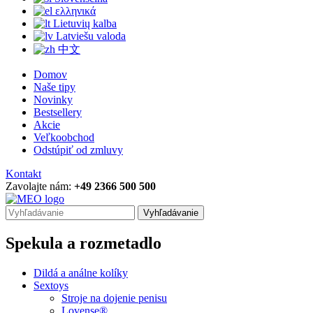
ελληνικά
Lietuvių kalba
Latviešu valoda
中文
Domov
Naše tipy
Novinky
Bestsellery
Akcie
Veľkoobchod
Odstúpiť od zmluvy
Kontakt
Zavolajte nám:
+49 2366 500 500
Vyhľadávanie
Spekula a rozmetadlo
Dildá a análne kolíky
Sextoys
Stroje na dojenie penisu
Lovense®