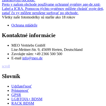
zásielkovom obchode.
Preto v našom obchode používame ochranné systémy age-de.xml-
Label a ICRA. Pomocou týchto systémov môžete chrániť svoje deti,
zatiaľ čo vy môžete nerušene surfovať po obchode.
Všetky naše fotomodelky sú staršie ako 18 rokov
Ochrana mládeže
Kontaktné informácie
MEO Vertriebs GmbH
Lise-Meitner-Str. 9, 45699 Herten, Deutschland
Zavolajte nám:
+49 2366 500 500
E-mail
info@meo.de
scroll
Slovník
Udržateľnosť
Prístupnosť
GPSR
LGBTQIA+ BDSM
RACK BDSM