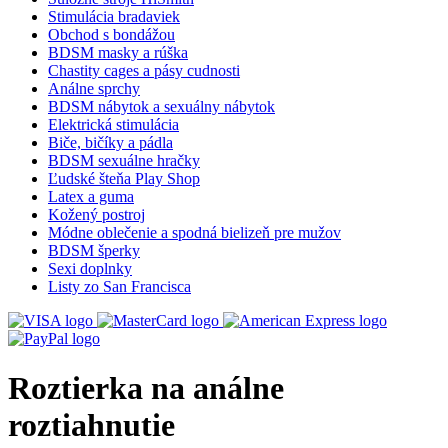
Stimulácia bradaviek
Obchod s bondážou
BDSM masky a rúška
Chastity cages a pásy cudnosti
Análne sprchy
BDSM nábytok a sexuálny nábytok
Elektrická stimulácia
Biče, bičíky a pádla
BDSM sexuálne hračky
Ľudské šteňa Play Shop
Latex a guma
Kožený postroj
Módne oblečenie a spodná bielizeň pre mužov
BDSM šperky
Sexi doplnky
Listy zo San Francisca
Roztierka na análne
roztiahnutie