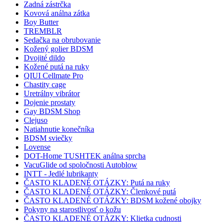
Zadná zástrčka
Kovová análna zátka
Boy Butter
TREMBLR
Sedačka na obrubovanie
Kožený golier BDSM
Dvojité dildo
Kožené putá na ruky
QIUI Cellmate Pro
Chastity cage
Uretrálny vibrátor
Dojenie prostaty
Gay BDSM Shop
Clejuso
Natiahnutie konečníka
BDSM sviečky
Lovense
DOT-Home TUSHTEK análna sprcha
VacuGlide od spoločnosti Autoblow
INTT - Jedlé lubrikanty
ČASTO KLADENÉ OTÁZKY: Putá na ruky
ČASTO KLADENÉ OTÁZKY: Členkové putá
ČASTO KLADENÉ OTÁZKY: BDSM kožené obojky
Pokyny na starostlivosť o kožu
ČASTO KLADENÉ OTÁZKY: Klietka cudnosti