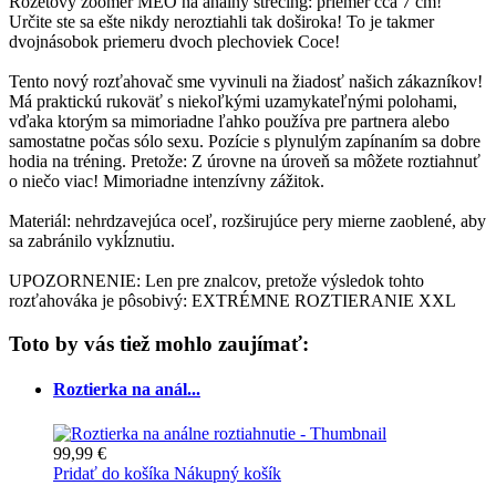
Rozetový zoomer MEO na análny strečing: priemer cca 7 cm!
Určite ste sa ešte nikdy neroztiahli tak doširoka! To je takmer
dvojnásobok priemeru dvoch plechoviek Coce!
Tento nový rozťahovač sme vyvinuli na žiadosť našich zákazníkov!
Má praktickú rukoväť s niekoľkými uzamykateľnými polohami,
vďaka ktorým sa mimoriadne ľahko používa pre partnera alebo
samostatne počas sólo sexu. Pozície s plynulým zapínaním sa dobre
hodia na tréning. Pretože: Z úrovne na úroveň sa môžete roztiahnuť
o niečo viac! Mimoriadne intenzívny zážitok.
Materiál: nehrdzavejúca oceľ, rozširujúce pery mierne zaoblené, aby
sa zabránilo vykĺznutiu.
UPOZORNENIE: Len pre znalcov, pretože výsledok tohto
rozťahováka je pôsobivý: EXTRÉMNE ROZTIERANIE XXL
Toto by vás tiež mohlo zaujímať:
Roztierka na anál...
99,99 €
Pridať do košíka
Nákupný košík