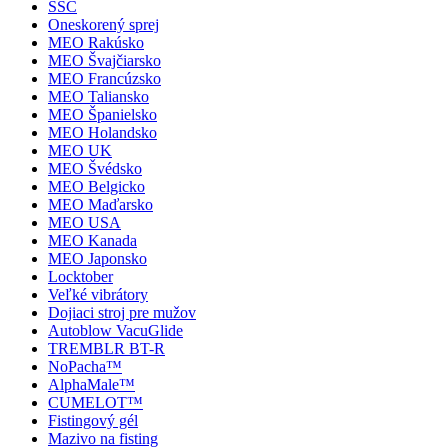
SSC
Oneskorený sprej
MEO Rakúsko
MEO Švajčiarsko
MEO Francúzsko
MEO Taliansko
MEO Španielsko
MEO Holandsko
MEO UK
MEO Švédsko
MEO Belgicko
MEO Maďarsko
MEO USA
MEO Kanada
MEO Japonsko
Locktober
Veľké vibrátory
Dojiaci stroj pre mužov
Autoblow VacuGlide
TREMBLR BT-R
NoPacha™
AlphaMale™
CUMELOT™
Fistingový gél
Mazivo na fisting