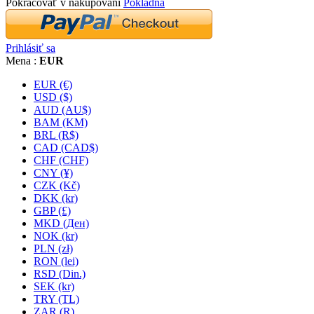
Pokračovať v nakupovaní
Pokladňa
Prihlásiť sa
Mena :
EUR
EUR (€)
USD ($)
AUD (AU$)
BAM (KM)
BRL (R$)
CAD (CAD$)
CHF (CHF)
CNY (¥)
CZK (Kč)
DKK (kr)
GBP (£)
MKD (Ден)
NOK (kr)
PLN (zł)
RON (lei)
RSD (Din.)
SEK (kr)
TRY (TL)
ZAR (R)