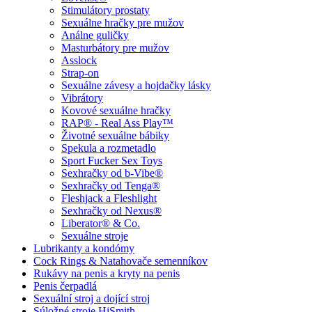
Stimulátory prostaty
Sexuálne hračky pre mužov
Análne guličky
Masturbátory pre mužov
Asslock
Strap-on
Sexuálne závesy a hojdačky lásky
Vibrátory
Kovové sexuálne hračky
RAP® - Real Ass Play™
Životné sexuálne bábiky
Spekula a rozmetadlo
Sport Fucker Sex Toys
Sexhračky od b-Vibe®
Sexhračky od Tenga®
Fleshjack a Fleshlight
Sexhračky od Nexus®
Liberator® & Co.
Sexuálne stroje
Lubrikanty a kondómy
Cock Rings & Natahovače semenníkov
Rukávy na penis a kryty na penis
Penis čerpadlá
Sexuální stroj a dojící stroj
Súložné stroje HiSmith