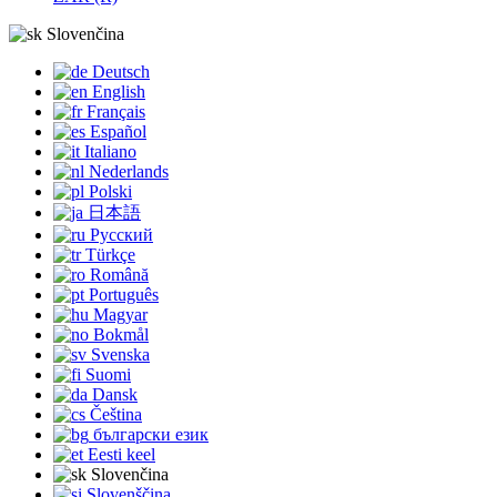
Slovenčina
Deutsch
English
Français
Español
Italiano
Nederlands
Polski
日本語
Русский
Türkçe
Română
Português
Magyar
Bokmål
Svenska
Suomi
Dansk
Čeština
български език
Eesti keel
Slovenčina
Slovenščina