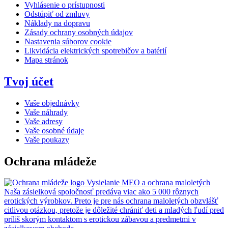
Vyhlásenie o prístupnosti
Odstúpiť od zmluvy
Náklady na dopravu
Zásady ochrany osobných údajov
Nastavenia súborov cookie
Likvidácia elektrických spotrebičov a batérií
Mapa stránok
Tvoj účet
Vaše objednávky
Vaše náhrady
Vaše adresy
Vaše osobné údaje
Vaše poukazy
Ochrana mládeže
Vysielanie MEO a ochrana maloletých
Naša zásielková spoločnosť predáva viac ako 5 000 rôznych
erotických výrobkov. Preto je pre nás ochrana maloletých obzvlášť
citlivou otázkou, pretože je dôležité chrániť deti a mladých ľudí pred
príliš skorým kontaktom s erotickou zábavou a predmetmi v