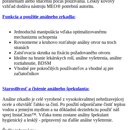
poraneniam alebo stlačeniu počas používania. Lesklý kovový
vzhľad dodáva nástroju MEO® potrebnú autoritu.
Funkcia a použitie análneho zrkadla:
Jednoduchá manipulácia vďaka optimalizovanému
mechanizmu uchopenia
Rovnomerne a kruhovo rozťahuje análny otvor na troch
stranách
Zaisťovacia skrutka na fixáciu požadovaného otvoru
Ideálne na hranie lekárskych rolí, análne vyšetrenia, análne
roztiahnutie, BDSM
Vhodné pre pokročilých používateľov a vhodné aj pre
začiatočníkov
Starostlivosť a čistenie análneho špekulanta:
Análne zrkadlo je celé vyrobené z vysokokvalitnej nehrdzavejúcej
ocele a obzvlášť ľahko sa čistí. Po použití odporúčame čistiť teplou
vodou a jemným mydlom a na dôkladnú dezinfekciu použiť náš
sprej InstaClean™. Vďaka tomu zostane análny špekulant
hygienický a lesklý - pripravený na ďalšie análne vyšetrenie.