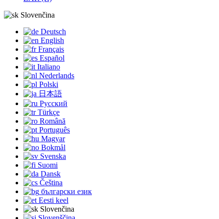
Slovenčina
Deutsch
English
Français
Español
Italiano
Nederlands
Polski
日本語
Русский
Türkçe
Română
Português
Magyar
Bokmål
Svenska
Suomi
Dansk
Čeština
български език
Eesti keel
Slovenčina
Slovenščina