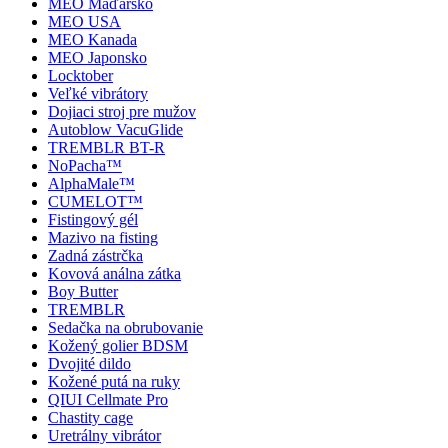
MEO Maďarsko
MEO USA
MEO Kanada
MEO Japonsko
Locktober
Veľké vibrátory
Dojiaci stroj pre mužov
Autoblow VacuGlide
TREMBLR BT-R
NoPacha™
AlphaMale™
CUMELOT™
Fistingový gél
Mazivo na fisting
Zadná zástrčka
Kovová análna zátka
Boy Butter
TREMBLR
Sedačka na obrubovanie
Kožený golier BDSM
Dvojité dildo
Kožené putá na ruky
QIUI Cellmate Pro
Chastity cage
Uretrálny vibrátor