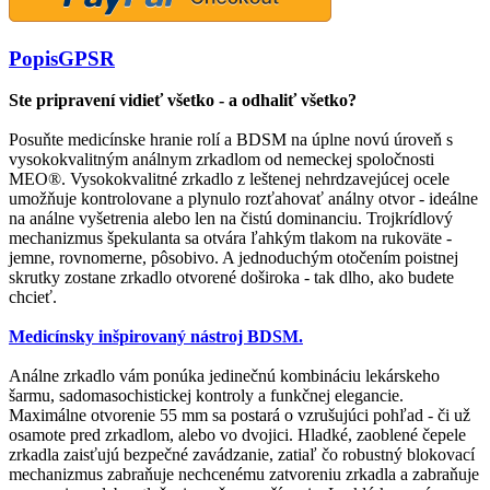
Popis
GPSR
Ste pripravení vidieť všetko - a odhaliť všetko?
Posuňte medicínske hranie rolí a BDSM na úplne novú úroveň s
vysokokvalitným análnym zrkadlom od nemeckej spoločnosti
MEO®. Vysokokvalitné zrkadlo z leštenej nehrdzavejúcej ocele
umožňuje kontrolovane a plynulo rozťahovať análny otvor - ideálne
na análne vyšetrenia alebo len na čistú dominanciu. Trojkrídlový
mechanizmus špekulanta sa otvára ľahkým tlakom na rukoväte -
jemne, rovnomerne, pôsobivo. A jednoduchým otočením poistnej
skrutky zostane zrkadlo otvorené doširoka - tak dlho, ako budete
chcieť.
Medicínsky inšpirovaný nástroj BDSM.
Análne zrkadlo vám ponúka jedinečnú kombináciu lekárskeho
šarmu, sadomasochistickej kontroly a funkčnej elegancie.
Maximálne otvorenie 55 mm sa postará o vzrušujúci pohľad - či už
osamote pred zrkadlom, alebo vo dvojici. Hladké, zaoblené čepele
zrkadla zaisťujú bezpečné zavádzanie, zatiaľ čo robustný blokovací
mechanizmus zabraňuje nechcenému zatvoreniu zrkadla a zabraňuje