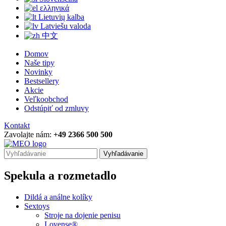
ελληνικά
Lietuvių kalba
Latviešu valoda
中文
Domov
Naše tipy
Novinky
Bestsellery
Akcie
Veľkoobchod
Odstúpiť od zmluvy
Kontakt
Zavolajte nám:
+49 2366 500 500
Vyhľadávanie
Spekula a rozmetadlo
Dildá a análne kolíky
Sextoys
Stroje na dojenie penisu
Lovense®