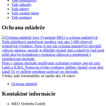
Vaše objednávky
Vaše náhrady
Vaše adresy
Vaše osobné údaje
Vaše poukazy
Ochrana mládeže
Vysielanie MEO a ochrana maloletých
Naša zásielková spoločnosť predáva viac ako 5 000 rôznych
erotických výrobkov. Preto je pre nás ochrana maloletých obzvlášť
citlivou otázkou, pretože je dôležité chrániť deti a mladých ľudí pred
príliš skorým kontaktom s erotickou zábavou a predmetmi v
zásielkovom obchode.
Preto v našom obchode používame ochranné systémy age-de.xml-
Label a ICRA. Pomocou týchto systémov môžete chrániť svoje deti,
zatiaľ čo vy môžete nerušene surfovať po obchode.
Všetky naše fotomodelky sú staršie ako 18 rokov
Ochrana mládeže
Kontaktné informácie
MEO Vertriebs GmbH