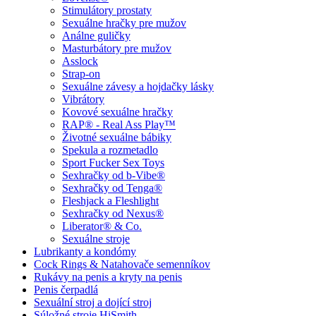
Stimulátory prostaty
Sexuálne hračky pre mužov
Análne guličky
Masturbátory pre mužov
Asslock
Strap-on
Sexuálne závesy a hojdačky lásky
Vibrátory
Kovové sexuálne hračky
RAP® - Real Ass Play™
Životné sexuálne bábiky
Spekula a rozmetadlo
Sport Fucker Sex Toys
Sexhračky od b-Vibe®
Sexhračky od Tenga®
Fleshjack a Fleshlight
Sexhračky od Nexus®
Liberator® & Co.
Sexuálne stroje
Lubrikanty a kondómy
Cock Rings & Natahovače semenníkov
Rukávy na penis a kryty na penis
Penis čerpadlá
Sexuální stroj a dojící stroj
Súložné stroje HiSmith