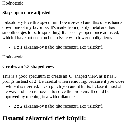
Hodnotenie
Stays open once adjusted
I absolutely love this speculum! I own several and this one is hands
down one of my favorites. It's made from quality metal and has
smooth edges for safe spreading. It also stays open once adjusted,
which I have noticed can be an issue with lower quality items.
1 z 1 zákazníkov našlo túto recenziu ako užitočnú.
Hodnotenie
Creates an 'O' shaped view
This is a good speculum to create an 'O' shaped view, as it has 3
prongs instead of 2. Be careful when removing, because if you close
it while it is inserted, it can pinch you and it hurts. I close it most of
the way and then remove it to solve the problem. It could be
improved by opening to a wider diameter
2 z 2 zákazníkov našlo túto recenziu ako užitočnú.
Ostatní zákazníci tiež kúpili: