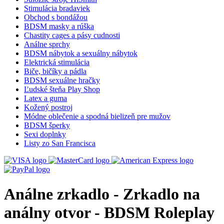
Stimulácia bradaviek
Obchod s bondážou
BDSM masky a rúška
Chastity cages a pásy cudnosti
Análne sprchy
BDSM nábytok a sexuálny nábytok
Elektrická stimulácia
Biče, bičíky a pádla
BDSM sexuálne hračky
Ľudské šteňa Play Shop
Latex a guma
Kožený postroj
Módne oblečenie a spodná bielizeň pre mužov
BDSM šperky
Sexi doplnky
Listy zo San Francisca
Análne zrkadlo - Zrkadlo na
análny otvor - BDSM Roleplay