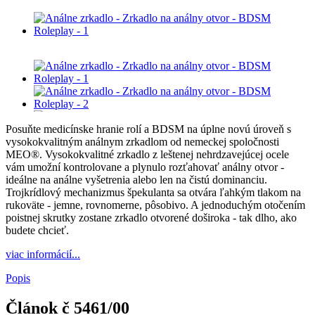
Posuňte medicínske hranie rolí a BDSM na úplne novú úroveň s
vysokokvalitným análnym zrkadlom od nemeckej spoločnosti
MEO®. Vysokokvalitné zrkadlo z leštenej nehrdzavejúcej ocele
vám umožní kontrolovane a plynulo rozťahovať análny otvor -
ideálne na análne vyšetrenia alebo len na čistú dominanciu.
Trojkrídlový mechanizmus špekulanta sa otvára ľahkým tlakom na
rukoväte - jemne, rovnomerne, pôsobivo. A jednoduchým otočením
poistnej skrutky zostane zrkadlo otvorené doširoka - tak dlho, ako
budete chcieť.
viac informácií...
Popis
Článok č
5461/00