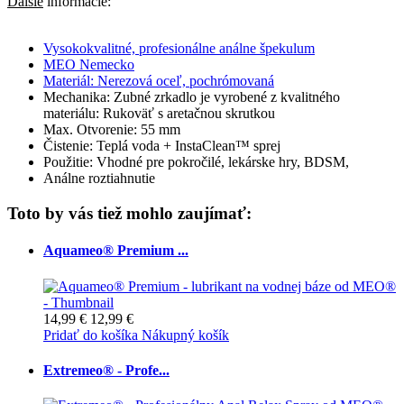
Ďalšie
informácie:
Vysokokvalitné, profesionálne análne špekulum
MEO Nemecko
Materiál: Nerezová oceľ, pochrómovaná
Mechanika: Zubné zrkadlo je vyrobené z kvalitného
materiálu: Rukoväť s aretačnou skrutkou
Max. Otvorenie: 55 mm
Čistenie: Teplá voda + InstaClean™ sprej
Použitie: Vhodné pre pokročilé, lekárske hry, BDSM,
Análne roztiahnutie
Toto by vás tiež mohlo zaujímať:
Aquameo® Premium ...
14,99 €
12,99 €
Pridať do košíka
Nákupný košík
Extremeo® - Profe...