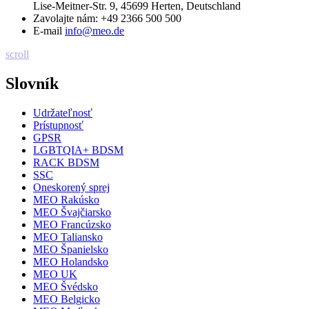
Lise-Meitner-Str. 9, 45699 Herten, Deutschland
Zavolajte nám:
+49 2366 500 500
E-mail
info@meo.de
scroll
Slovník
Udržateľnosť
Prístupnosť
GPSR
LGBTQIA+ BDSM
RACK BDSM
SSC
Oneskorený sprej
MEO Rakúsko
MEO Švajčiarsko
MEO Francúzsko
MEO Taliansko
MEO Španielsko
MEO Holandsko
MEO UK
MEO Švédsko
MEO Belgicko