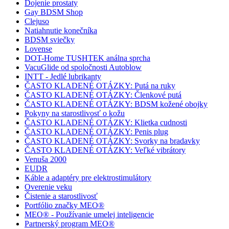
Dojenie prostaty
Gay BDSM Shop
Clejuso
Natiahnutie konečníka
BDSM sviečky
Lovense
DOT-Home TUSHTEK análna sprcha
VacuGlide od spoločnosti Autoblow
INTT - Jedlé lubrikanty
ČASTO KLADENÉ OTÁZKY: Putá na ruky
ČASTO KLADENÉ OTÁZKY: Členkové putá
ČASTO KLADENÉ OTÁZKY: BDSM kožené obojky
Pokyny na starostlivosť o kožu
ČASTO KLADENÉ OTÁZKY: Klietka cudnosti
ČASTO KLADENÉ OTÁZKY: Penis plug
ČASTO KLADENÉ OTÁZKY: Svorky na bradavky
ČASTO KLADENÉ OTÁZKY: Veľké vibrátory
Venuša 2000
EUDR
Káble a adaptéry pre elektrostimulátory
Overenie veku
Čistenie a starostlivosť
Portfólio značky MEO®
MEO® - Používanie umelej inteligencie
Partnerský program MEO®