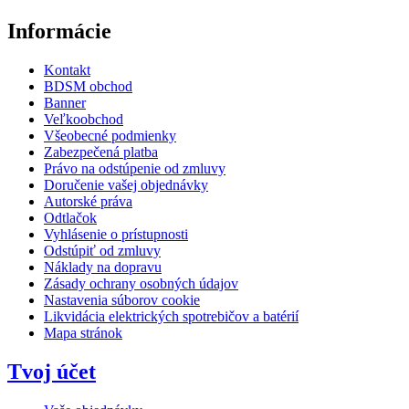
Informácie
Kontakt
BDSM obchod
Banner
Veľkoobchod
Všeobecné podmienky
Zabezpečená platba
Právo na odstúpenie od zmluvy
Doručenie vašej objednávky
Autorské práva
Odtlačok
Vyhlásenie o prístupnosti
Odstúpiť od zmluvy
Náklady na dopravu
Zásady ochrany osobných údajov
Nastavenia súborov cookie
Likvidácia elektrických spotrebičov a batérií
Mapa stránok
Tvoj účet