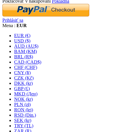
Pokračovať v nakupovaní
Pokladňa
Prihlásiť sa
Mena :
EUR
EUR (€)
USD ($)
AUD (AU$)
BAM (KM)
BRL (R$)
CAD (CAD$)
CHF (CHF)
CNY (¥)
CZK (Kč)
DKK (kr)
GBP (£)
MKD (Ден)
NOK (kr)
PLN (zł)
RON (lei)
RSD (Din.)
SEK (kr)
TRY (TL)
ZAR (R)