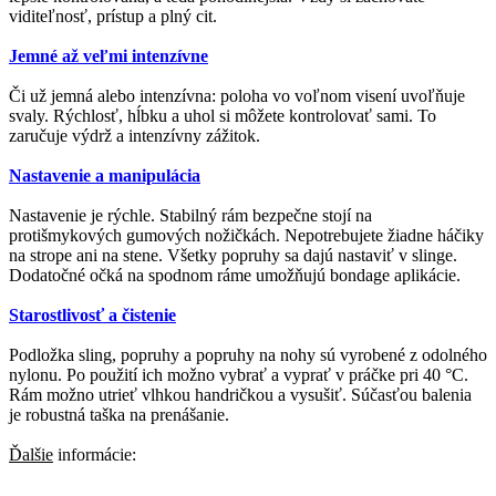
viditeľnosť, prístup a plný cit.
Jemné až veľmi intenzívne
Či už jemná alebo intenzívna: poloha vo voľnom visení uvoľňuje
svaly. Rýchlosť, hĺbku a uhol si môžete kontrolovať sami. To
zaručuje výdrž a intenzívny zážitok.
Nastavenie a manipulácia
Nastavenie je rýchle. Stabilný rám bezpečne stojí na
protišmykových gumových nožičkách. Nepotrebujete žiadne háčiky
na strope ani na stene. Všetky popruhy sa dajú nastaviť v slinge.
Dodatočné očká na spodnom ráme umožňujú bondage aplikácie.
Starostlivosť a čistenie
Podložka sling, popruhy a popruhy na nohy sú vyrobené z odolného
nylonu. Po použití ich možno vybrať a vyprať v práčke pri 40 °C.
Rám možno utrieť vlhkou handričkou a vysušiť. Súčasťou balenia
je robustná taška na prenášanie.
Ďalšie
informácie: