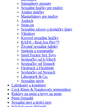
Stimulátory prostaty
Sexuálne hračky pre mužov
Análne guličky
Masturbátory pre mužov
Asslock
Strap-on
Sexuálne závesy a hojdačky lásky
Vibrátory
Kovové sexuálne hračky
RAP® - Real Ass Play™
Životné sexuálne bábiky
Spekula a rozmetadlo
Sport Fucker Sex Toys
Sexhračky od b-Vibe®
Sexhračky od Tenga®
Fleshjack a Fleshlight
Sexhračky od Nexus®
Liberator® & Co.
Sexuálne stroje
Lubrikanty a kondómy
Cock Rings & Natahovače semenníkov
Rukávy na penis a kryty na penis
Penis čerpadlá
Sexuální stroj a dojící stroj
Súložné stroje HiSmith