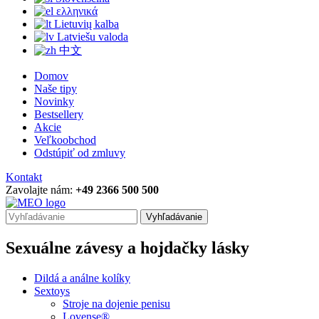
ελληνικά
Lietuvių kalba
Latviešu valoda
中文
Domov
Naše tipy
Novinky
Bestsellery
Akcie
Veľkoobchod
Odstúpiť od zmluvy
Kontakt
Zavolajte nám:
+49 2366 500 500
Vyhľadávanie
Sexuálne závesy a hojdačky lásky
Dildá a análne kolíky
Sextoys
Stroje na dojenie penisu
Lovense®