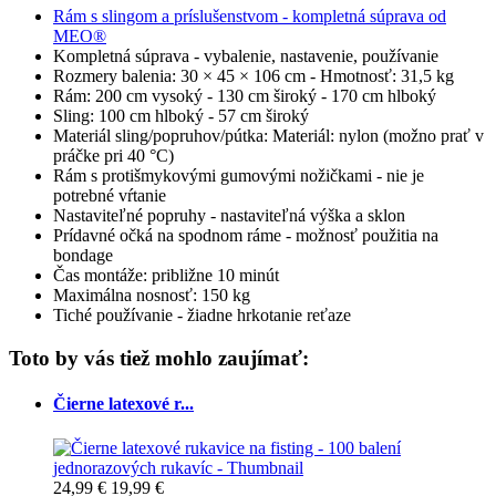
Rám s slingom a príslušenstvom - kompletná súprava od
MEO®
Kompletná súprava - vybalenie, nastavenie, používanie
Rozmery balenia: 30 × 45 × 106 cm - Hmotnosť: 31,5 kg
Rám: 200 cm vysoký - 130 cm široký - 170 cm hlboký
Sling: 100 cm hlboký - 57 cm široký
Materiál sling/popruhov/pútka: Materiál: nylon (možno prať v
práčke pri 40 °C)
Rám s protišmykovými gumovými nožičkami - nie je
potrebné vŕtanie
Nastaviteľné popruhy - nastaviteľná výška a sklon
Prídavné očká na spodnom ráme - možnosť použitia na
bondage
Čas montáže: približne 10 minút
Maximálna nosnosť: 150 kg
Tiché používanie - žiadne hrkotanie reťaze
Toto by vás tiež mohlo zaujímať:
Čierne latexové r...
24,99 €
19,99 €