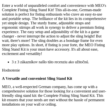
Enter a world of unparalleled comfort and convenience with MEO's
Complete Fisting Sling Stand Kit! This all-in-one, German-made
solution is perfect for fisting enthusiasts who crave an easy-to-use
and portable setup. The brilliance of the kit lies in its comprehensive
yet simple design. The sturdy frame, adjustable straps and
ergonomic stirrups all work in synergy to deliver a premium fisting
experience. The easy setup and adjustability of the kit is a game
changer - never interrupt the action to adjust the sling height! But
wait, there's more! The sling doubles as a bondage frame for even
more play options. In short, if fisting is your forte, the MEO Fisting
Sling Stand Kit is your must-have accessory. It's all about ease,
excitement and versatility!
3 z 3 zákazníkov našlo túto recenziu ako užitočnú.
Hodnotenie
A Versatile and convenient Sling Stand Kit
MEO, a well-respected German company, has come up with a
comprehensive solution for those looking for a convenient and user-
friendly sling stand kit: the Complete Fisting Sling Stand Kit. This
kit ensures that your needs are met without the hassle of permanent
installations on your wall or ceiling.