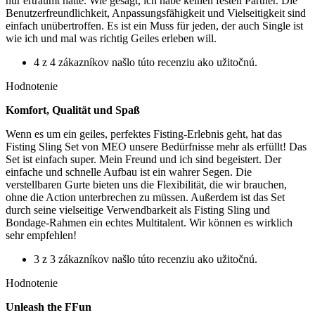
nur erträumt hatte. Wie gesagt, ich habe keinen festen Partner. Die
Benutzerfreundlichkeit, Anpassungsfähigkeit und Vielseitigkeit sind
einfach unübertroffen. Es ist ein Muss für jeden, der auch Single ist
wie ich und mal was richtig Geiles erleben will.
4 z 4 zákazníkov našlo túto recenziu ako užitočnú.
Hodnotenie
Komfort, Qualität und Spaß
Wenn es um ein geiles, perfektes Fisting-Erlebnis geht, hat das
Fisting Sling Set von MEO unsere Bedürfnisse mehr als erfüllt! Das
Set ist einfach super. Mein Freund und ich sind begeistert. Der
einfache und schnelle Aufbau ist ein wahrer Segen. Die
verstellbaren Gurte bieten uns die Flexibilität, die wir brauchen,
ohne die Action unterbrechen zu müssen. Außerdem ist das Set
durch seine vielseitige Verwendbarkeit als Fisting Sling und
Bondage-Rahmen ein echtes Multitalent. Wir können es wirklich
sehr empfehlen!
3 z 3 zákazníkov našlo túto recenziu ako užitočnú.
Hodnotenie
Unleash the FFun