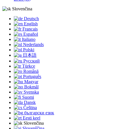
Slovenčina
Deutsch
English
Français
Español
Italiano
Nederlands
Polski
日本語
Русский
Türkçe
Română
Português
Magyar
Bokmål
Svenska
Suomi
Dansk
Čeština
български език
Eesti keel
Slovenčina
Slovenščina