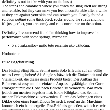
definitely is not to take with you on the bus ;)
The straps and carabiners where you attach the sling itself are strong
and reliable, but they can make you feel uncomfortable after a while
as they are against your skin and can scratch you. I easily found a
solution putting some thick black socks around the straps and now
it's just perfect, you are comfy and can concentrate on the action.
Definitely I recommend it and I'm thinking how to improve the
performance with some springs, mirror etc.
5 z 5 zákazníkov našlo túto recenziu ako užitočnú.
Hodnotenie
Pure Begeistertung
Das Fisting Sling Stand Set hat mein Solo-Erlebnis auf ein völlig
neues Level gehoben! Als Single schätze ich die Einfachheit und die
Vielseitigkeit, die dieses geiles Produkt bietet. Der Aufbau des
Rahmens ist easy und die einfache Anpassungsfähigkeit der Gurte
ermöglicht mir, die Höhe nach Belieben zu verändern. Was mich
jedoch am meisten begeistert hat, ist die Fähigkeit, das Set mit
meiner Fickmaschine zu verwenden. Durch das Anbringen eines
Dildos oder eines Faust-Dildos (je nach Lauen) an der Maschine,
konnte ich ein hammergeiles Fist-Erlebnis genießen, wie ich es mir