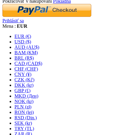
Pokračovať v nakupovaní
Pokladňa
Prihlásiť sa
Mena :
EUR
EUR (€)
USD ($)
AUD (AU$)
BAM (KM)
BRL (R$)
CAD (CAD$)
CHF (CHF)
CNY (¥)
CZK (Kč)
DKK (kr)
GBP (£)
MKD (Ден)
NOK (kr)
PLN (zł)
RON (lei)
RSD (Din.)
SEK (kr)
TRY (TL)
ZAR (R)