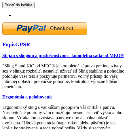
Pridať do košíka
Popis
GPSR
Stojan s slingom a príslušenstvom - kompletná sada od MEO®
"Sling Stand Kit" od MEO® je kompletná súprava pre intenzívny
sex v slingu: rozbaliť, nastaviť, užívať si! Sling stabilne a pohodlne
polohuje vaše telo a poskytuje partnerovi voľný prístup do vašej
intímnej oblasti - pre väčšie pohodlie, kontrolu a výrazne hlbšiu
penetráciu.
Ergonómia a polohovanie
Ergonomický sling s vankúšom podopiera váš chrbát a panvu.
Nastaviteľné popruhy vám umožňujú presne nastaviť výšku a uhol
sklonu. Vďaka tomu zostáva panvové dno a análna oblasť
uvoľnená. Hlboká penetrácia (napr. rukou alebo päsťou) je tak
lepšie kontrolovaná, a teda pohodlnejšia. Vždy si zachováte