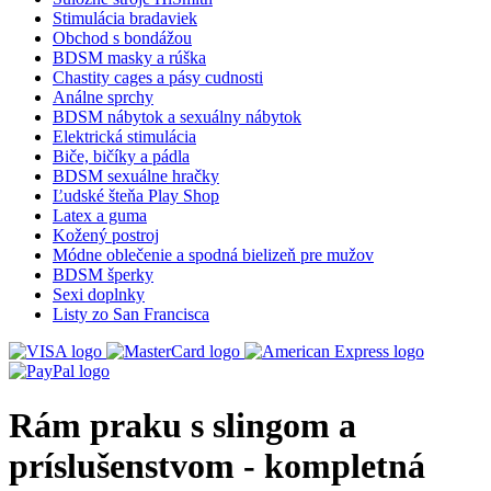
Stimulácia bradaviek
Obchod s bondážou
BDSM masky a rúška
Chastity cages a pásy cudnosti
Análne sprchy
BDSM nábytok a sexuálny nábytok
Elektrická stimulácia
Biče, bičíky a pádla
BDSM sexuálne hračky
Ľudské šteňa Play Shop
Latex a guma
Kožený postroj
Módne oblečenie a spodná bielizeň pre mužov
BDSM šperky
Sexi doplnky
Listy zo San Francisca
Rám praku s slingom a
príslušenstvom - kompletná