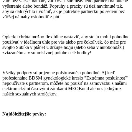
vám bez väčšej námahy zafixovať submisívneho partnera na nútené
vyšetrenie alebo bondáž. Popruhy a pracky sú tiež navrhnuté tak,
aby sa dali rýchlo uvoľniť, ak je potrebné partnerku po sedení bez
väčšej námahy oslobodiť z pút.
Opierku chrbta možno flexibilne nastaviť, aby ste ju mohli pohodlne
používať v ideálnom uhle pre vás alebo pre čokoľvek, čo máte pre
svojho Subíka v pláne! Udržujte ho/ju (alebo seba v autobondáži)
zviazaného a v submisívnej polohe celé hodiny!
Všetky podpery sú príjemne polstrované a pohodlné. Aj keď
profesionálne BDSM gynekologické kreslo "Extrémna poslušnosť"
nepoužívate s partnerom, môžete ho použiť na samoväzbu s našimi
elektronickými časovými zámkami MEOBond alebo s jedným z
našich sexuálnych strojčekov.
Najdôležitejšie prvky: