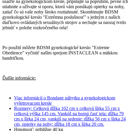
usaďte na gynekologickom kresle, pripútajte sa popruhmi, pevne ich
utiahnite a užívajte si oporu, ktorú vám ponúkajú opierky na nohy,
zatiaľ čo sú vaše nohy široko roztiahnuté. Skombinujte BDSM
gynekologické kreslo "Extrémna poslušnosť" s jedným z našich
diaľkovo ovládaných sexuálnych strojov a nechajte sa naozaj tvrdo
jebnúť v polohe rozkročeného orla!
Po použití môžete BDSM gynekologické kreslo "Extreme
Obedience" vyčistiť naším sprejom INSTACLEAN a mäkkou
handričkou.
Ďalšie informácie:
Viac informácií o Bondage nábytku a gynekologickom
vyšetrovacom kresle
Rozmery: Celková dĺžka 102 cm x celková šírka 55 cm x
celková výška 145 cm. Vankúš na hornú časť tela: dĺžka 79
cm x šírka 24 cm, vankúš na sedenie: dĺžka 56 cm x šírka 24
cm, opierky na nohy: dĺžka 18 cm x šírka 20 cm.
Hmotnosť: približne 40 kg