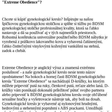
"Extreme Obedience"?
Chcete si kúpiť gynekologické kreslo? Inšpirujte sa našou
špičkovou gynekologickou stoličkou a splňte si túžbu po BDSM
gynekologickej stoličke profesionálnej kvality, ktorá sa ľahko
nastavuje a dá sa používať aj v tých najmenších priestoroch.
Robustná konštrukcia univerzálne použiteľného BDSM nábytku je
vyrobená z práškovo lakovaného kovu a vybavená čalúnenými,
ľahko čistiteľnými vinylovými koženými vankúšmi na stehná,
zadok a chrbát.
Extreme Obedience je anglický výraz a znamená extrémnu
poslušnosť - a naše gynekologické kreslo nesie tento názov
opodstatnene! Na bokoch a hornej časti BDSM gynekologického
kresla "Extreme Obedience" sa nachádzajú D-krúžky, ku ktorým
môžete pripevniť putá na ruky, členkové putá, reťaze alebo laná. D-
krúžky vám ponúkajú dokonalú príležitosť pútuť svojho partnera
alebo pripevniť k BDSM gynekologickému kreslu svoje obľúbené
sexuálne hračky a vyšetrovacie nástroje tak, aby boli na dosah.
Gynekologické kreslo je vybavené aj nylonovými hrudnými,
bedrovými a stehennými popruhmi s ABS prackami. Umožňujú