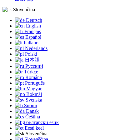
Slovenčina
Deutsch
English
Français
Español
Italiano
Nederlands
Polski
日本語
Русский
Türkçe
Română
Português
Magyar
Bokmål
Svenska
Suomi
Dansk
Čeština
български език
Eesti keel
Slovenčina
Slovenščina