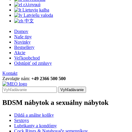
ελληνικά
Lietuvių kalba
Latviešu valoda
中文
Domov
Naše tipy
Novinky
Bestsellery
Akcie
Veľkoobchod
Odstúpiť od zmluvy
Kontakt
Zavolajte nám:
+49 2366 500 500
Vyhľadávanie
BDSM nábytok a sexuálny nábytok
Dildá a análne kolíky
Sextoys
Lubrikanty a kondómy
Cock Rings & Natahovače semenníkov