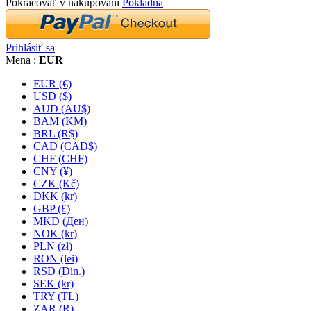
Pokračovať v nakupovaní
Pokladňa
Prihlásiť sa
Mena :
EUR
EUR (€)
USD ($)
AUD (AU$)
BAM (KM)
BRL (R$)
CAD (CAD$)
CHF (CHF)
CNY (¥)
CZK (Kč)
DKK (kr)
GBP (£)
MKD (Ден)
NOK (kr)
PLN (zł)
RON (lei)
RSD (Din.)
SEK (kr)
TRY (TL)
ZAR (R)