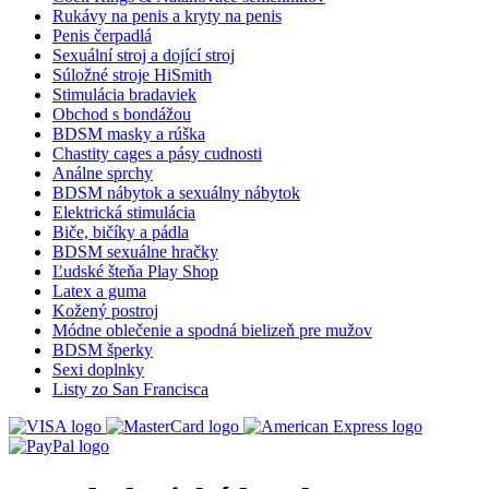
Rukávy na penis a kryty na penis
Penis čerpadlá
Sexuální stroj a dojící stroj
Súložné stroje HiSmith
Stimulácia bradaviek
Obchod s bondážou
BDSM masky a rúška
Chastity cages a pásy cudnosti
Análne sprchy
BDSM nábytok a sexuálny nábytok
Elektrická stimulácia
Biče, bičíky a pádla
BDSM sexuálne hračky
Ľudské šteňa Play Shop
Latex a guma
Kožený postroj
Módne oblečenie a spodná bielizeň pre mužov
BDSM šperky
Sexi doplnky
Listy zo San Francisca