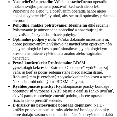
Nastaviteľné operadlo
: Vďaka nastaviteľnému operadlu
môžete svojho partnera používať, keď sedí alebo leží.
Pripevnite ho alebo ju a posúvaním operadla nahor alebo
nadol si vyberte ideálny uhol, aby ste mali optimálny prístup k
otvorom!
Pohodlné, mäkké polstrovanie: Ideálne na
dlhé sedenia!
Polstrovanie je mimoriadne pohodlné a absorbuje aj tie
najtvrdšie nárazy alebo trhavé pohyby.
Optimálne podpery nôh:
Vďaka dokonale umiestneným,
dobre polstrovaným a výškovo nastaviteľným opierkam nôh
je gynekologické kreslo profesionálnym gynekologickým
kreslom na nútené vyšetrenia a análnu alebo vaginálnu
penetráciu.
Pevná konštrukcia: Profesionálne
BDSM
gynekologické
kreslo
"Extreme Obedience" vydrží naozaj
veľa, aj keď sa počas sedenia stane niečo naozaj drsné.
Robustný rám je vyrobený z vysokokvalitného kovu a ocele,
čo z neho robí odolný kus BDSM nábytku.
Rýchloupínacie pracky:
Rýchloupínacie pracky bondage
popruhov sú vyrobené z ABS plastu a dajú sa ľahko uvoľniť,
ak váš partner potrebuje zmeniť polohu, chcete upraviť
fixáciu alebo prerušiť sedenie.
D-krúžky na pripevnenie bondage doplnkov:
Na D-
krúžky pripevnite putá na ruky alebo iné bondage doplnky,
ktoré dodajú vášmu sedeniu alebo nútenému vyšetreniu ďalší