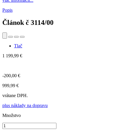
viac informácií...
Popis
Článok č
3114/00
Tlač
1 199,99 €
-200,00 €
999,99 €
vrátane DPH.
plus náklady na dopravu
Množstvo