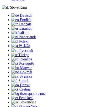
Slovenčina
Deutsch
English
Français
Español
Italiano
Nederlands
Polski
日本語
Русский
Türkçe
Română
Português
Magyar
Bokmål
Svenska
Suomi
Dansk
Čeština
български език
Eesti keel
Slovenčina
Slovenščina