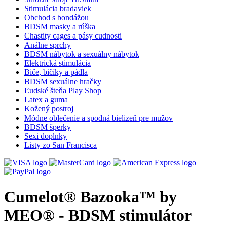
Stimulácia bradaviek
Obchod s bondážou
BDSM masky a rúška
Chastity cages a pásy cudnosti
Análne sprchy
BDSM nábytok a sexuálny nábytok
Elektrická stimulácia
Biče, bičíky a pádla
BDSM sexuálne hračky
Ľudské šteňa Play Shop
Latex a guma
Kožený postroj
Módne oblečenie a spodná bielizeň pre mužov
BDSM šperky
Sexi doplnky
Listy zo San Francisca
Cumelot® Bazooka™ by
MEO® - BDSM stimulátor