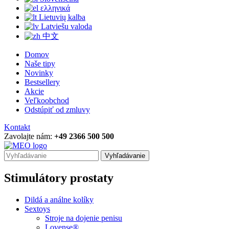
ελληνικά
Lietuvių kalba
Latviešu valoda
中文
Domov
Naše tipy
Novinky
Bestsellery
Akcie
Veľkoobchod
Odstúpiť od zmluvy
Kontakt
Zavolajte nám:
+49 2366 500 500
Vyhľadávanie
Stimulátory prostaty
Dildá a análne kolíky
Sextoys
Stroje na dojenie penisu
Lovense®