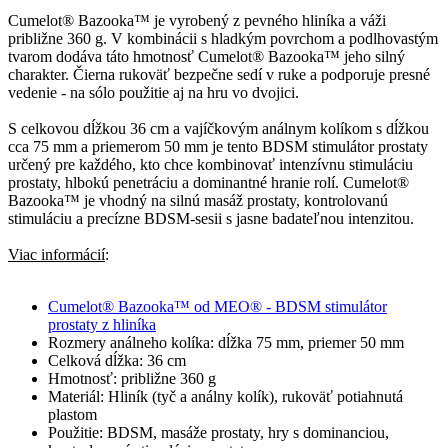
Cumelot® Bazooka™ je vyrobený z pevného hliníka a váži
približne 360 g. V kombinácii s hladkým povrchom a podlhovastým
tvarom dodáva táto hmotnosť Cumelot® Bazooka™ jeho silný
charakter. Čierna rukoväť bezpečne sedí v ruke a podporuje presné
vedenie - na sólo použitie aj na hru vo dvojici.
S celkovou dĺžkou 36 cm a vajíčkovým análnym kolíkom s dĺžkou
cca 75 mm a priemerom 50 mm je tento BDSM stimulátor prostaty
určený pre každého, kto chce kombinovať intenzívnu stimuláciu
prostaty, hlbokú penetráciu a dominantné hranie rolí. Cumelot®
Bazooka™ je vhodný na silnú masáž prostaty, kontrolovanú
stimuláciu a precízne BDSM-sesii s jasne badateľnou intenzitou.
Viac informácií
:
Cumelot® Bazooka™ od MEO® - BDSM stimulátor
prostaty z hliníka
Rozmery análneho kolíka: dĺžka 75 mm, priemer 50 mm
Celková dĺžka: 36 cm
Hmotnosť: približne 360 g
Materiál: Hliník (tyč a análny kolík), rukoväť potiahnutá
plastom
Použitie: BDSM, masáže prostaty, hry s dominanciou,