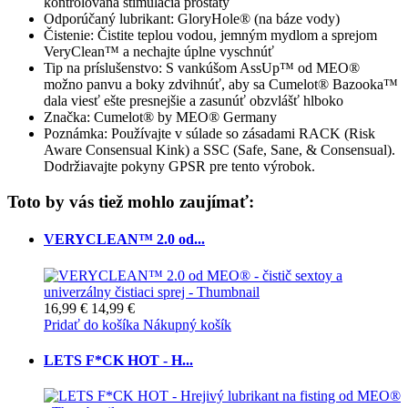
kontrolovaná stimulácia prostaty
Odporúčaný lubrikant: GloryHole® (na báze vody)
Čistenie: Čistite teplou vodou, jemným mydlom a sprejom
VeryClean™ a nechajte úplne vyschnúť
Tip na príslušenstvo: S vankúšom AssUp™ od MEO®
možno panvu a boky zdvihnúť, aby sa Cumelot® Bazooka™
dala viesť ešte presnejšie a zasunúť obzvlášť hlboko
Značka: Cumelot® by MEO® Germany
Poznámka: Používajte v súlade so zásadami RACK (Risk
Aware Consensual Kink) a SSC (Safe, Sane, & Consensual).
Dodržiavajte pokyny GPSR pre tento výrobok.
Toto by vás tiež mohlo zaujímať:
VERYCLEAN™ 2.0 od...
16,99 €
14,99 €
Pridať do košíka
Nákupný košík
LETS F*CK HOT - H...