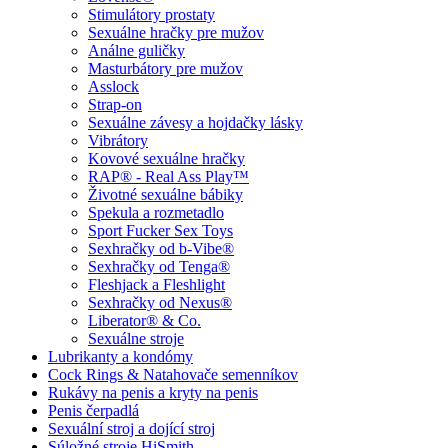
Stimulátory prostaty
Sexuálne hračky pre mužov
Análne guličky
Masturbátory pre mužov
Asslock
Strap-on
Sexuálne závesy a hojdačky lásky
Vibrátory
Kovové sexuálne hračky
RAP® - Real Ass Play™
Životné sexuálne bábiky
Spekula a rozmetadlo
Sport Fucker Sex Toys
Sexhračky od b-Vibe®
Sexhračky od Tenga®
Fleshjack a Fleshlight
Sexhračky od Nexus®
Liberator® & Co.
Sexuálne stroje
Lubrikanty a kondómy
Cock Rings & Natahovače semenníkov
Rukávy na penis a kryty na penis
Penis čerpadlá
Sexuální stroj a dojící stroj
Súložné stroje HiSmith