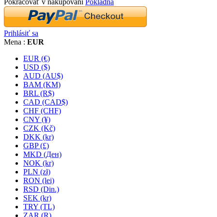
Pokračovať v nakupovaní
Pokladňa
Prihlásiť sa
Mena :
EUR
EUR (€)
USD ($)
AUD (AU$)
BAM (KM)
BRL (R$)
CAD (CAD$)
CHF (CHF)
CNY (¥)
CZK (Kč)
DKK (kr)
GBP (£)
MKD (Ден)
NOK (kr)
PLN (zł)
RON (lei)
RSD (Din.)
SEK (kr)
TRY (TL)
ZAR (R)