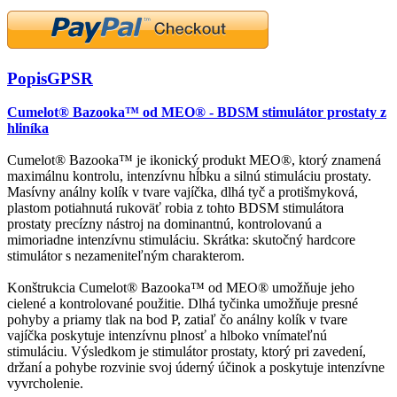
Popis
GPSR
Cumelot® Bazooka™ od MEO® - BDSM stimulátor prostaty z
hliníka
Cumelot® Bazooka™ je ikonický produkt MEO®, ktorý znamená
maximálnu kontrolu, intenzívnu hĺbku a silnú stimuláciu prostaty.
Masívny análny kolík v tvare vajíčka, dlhá tyč a protišmyková,
plastom potiahnutá rukoväť robia z tohto BDSM stimulátora
prostaty precízny nástroj na dominantnú, kontrolovanú a
mimoriadne intenzívnu stimuláciu. Skrátka: skutočný hardcore
stimulátor s nezameniteľným charakterom.
Konštrukcia Cumelot® Bazooka™ od MEO® umožňuje jeho
cielené a kontrolované použitie. Dlhá tyčinka umožňuje presné
pohyby a priamy tlak na bod P, zatiaľ čo análny kolík v tvare
vajíčka poskytuje intenzívnu plnosť a hlboko vnímateľnú
stimuláciu. Výsledkom je stimulátor prostaty, ktorý pri zavedení,
držaní a pohybe rozvinie svoj úderný účinok a poskytuje intenzívne
vyvrcholenie.