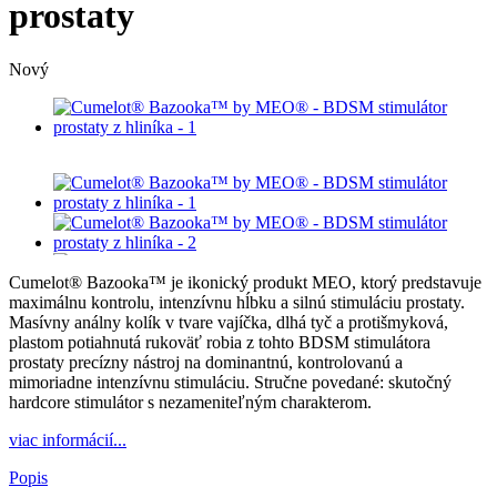
prostaty
Nový
Cumelot® Bazooka™ je ikonický produkt MEO, ktorý predstavuje
maximálnu kontrolu, intenzívnu hĺbku a silnú stimuláciu prostaty.
Masívny análny kolík v tvare vajíčka, dlhá tyč a protišmyková,
plastom potiahnutá rukoväť robia z tohto BDSM stimulátora
prostaty precízny nástroj na dominantnú, kontrolovanú a
mimoriadne intenzívnu stimuláciu. Stručne povedané: skutočný
hardcore stimulátor s nezameniteľným charakterom.
viac informácií...
Popis