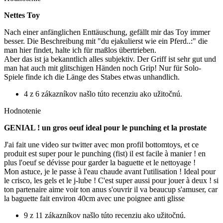
Nettes Toy
Nach einer anfänglichen Enttäuschung, gefällt mir das Toy immer
besser. Die Beschreibung mit "du ejakulierst wie ein Pferd..:" die
man hier findet, halte ich für maßlos übertrieben.
Aber das ist ja bekanntlich alles subjektiv. Der Griff ist sehr gut und
man hat auch mit glitschigen Händen noch Grip! Nur für Solo-
Spiele finde ich die Länge des Stabes etwas unhandlich.
4 z 6 zákazníkov našlo túto recenziu ako užitočnú.
Hodnotenie
GENIAL ! un gros oeuf ideal pour le punching et la prostate
J'ai fait une video sur twitter avec mon profil bottomtoys, et ce
produit est super pour le punching (fist) il est facile à manier ! en
plus l'oeuf se dévisse pour garder la baguette et le nettoyage !
Mon astuce, je le passe à l'eau chaude avant l'utilisation ! Ideal pour
le crisco, les gels et le j-lube ! C'est super aussi pour jouer à deux ! si
ton partenaire aime voir ton anus s'ouvrir il va beaucup s'amuser, car
la baguette fait environ 40cm avec une poignee anti glisse
9 z 11 zákazníkov našlo túto recenziu ako užitočnú.