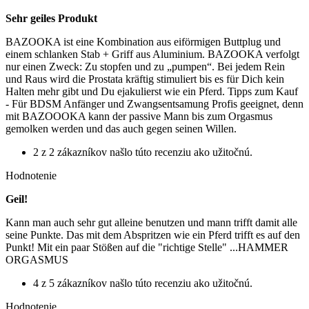
Sehr geiles Produkt
BAZOOKA ist eine Kombination aus eiförmigen Buttplug und
einem schlanken Stab + Griff aus Aluminium. BAZOOKA verfolgt
nur einen Zweck: Zu stopfen und zu „pumpen“. Bei jedem Rein
und Raus wird die Prostata kräftig stimuliert bis es für Dich kein
Halten mehr gibt und Du ejakulierst wie ein Pferd. Tipps zum Kauf
- Für BDSM Anfänger und Zwangsentsamung Profis geeignet, denn
mit BAZOOOKA kann der passive Mann bis zum Orgasmus
gemolken werden und das auch gegen seinen Willen.
2 z 2 zákazníkov našlo túto recenziu ako užitočnú.
Hodnotenie
Geil!
Kann man auch sehr gut alleine benutzen und mann trifft damit alle
seine Punkte. Das mit dem Abspritzen wie ein Pferd trifft es auf den
Punkt! Mit ein paar Stößen auf die "richtige Stelle" ...HAMMER
ORGASMUS
4 z 5 zákazníkov našlo túto recenziu ako užitočnú.
Hodnotenie