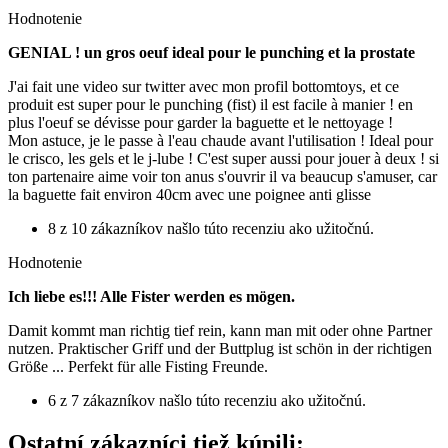
Hodnotenie
GENIAL ! un gros oeuf ideal pour le punching et la prostate
J'ai fait une video sur twitter avec mon profil bottomtoys, et ce
produit est super pour le punching (fist) il est facile à manier ! en
plus l'oeuf se dévisse pour garder la baguette et le nettoyage !
Mon astuce, je le passe à l'eau chaude avant l'utilisation ! Ideal pour
le crisco, les gels et le j-lube ! C'est super aussi pour jouer à deux ! si
ton partenaire aime voir ton anus s'ouvrir il va beaucup s'amuser, car
la baguette fait environ 40cm avec une poignee anti glisse
8 z 10 zákazníkov našlo túto recenziu ako užitočnú.
Hodnotenie
Ich liebe es!!! Alle Fister werden es mögen.
Damit kommt man richtig tief rein, kann man mit oder ohne Partner
nutzen. Praktischer Griff und der Buttplug ist schön in der richtigen
Größe ... Perfekt für alle Fisting Freunde.
6 z 7 zákazníkov našlo túto recenziu ako užitočnú.
Ostatní zákazníci tiež kúpili: