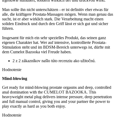
irgendwie stimuliert, sondern wirklich tief und druckvoll wirkt.
Man sollte ihn nicht unterschätzen - er ist definitiv eher etwas für
alle, die kräftigere Prostata-Massagen mögen. Wenn man genau das
sucht, ist er aber wirklich stark. Die Verarbeitung macht einen
soliden Eindruck und durch den Griff lässt er sich gut und sicher
führen.
Insgesamt für mich ein sehr spezielles Produkt, das seinen ganz
eigenen Charakter hat. Wer auf intensive, kontrollierte Prostata-
Stimulation steht und im BDSM-Bereich unterwegs ist, dürfte mit
dem Cumelot Bazooka viel Freude haben.
2 z 2 zákazníkov našlo túto recenziu ako užitočnú.
Hodnotenie
Mind-blowing
Get ready for mind-blowing prostate orgasms and deep, controlled
anal domination with the CUMELOT BAZOOKA. This
heavyweight metal plug delivers intense pressure, deep penetration
and full manual control, giving you and your partner the power to
play exactly as hard as you both enjoy.
Hodnotenie