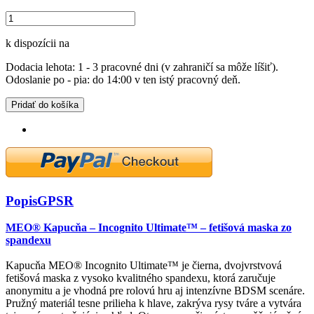
k dispozícii na
Dodacia lehota: 1 - 3 pracovné dni (v zahraničí sa môže líšiť).
Odoslanie po - pia: do 14:00 v ten istý pracovný deň.
Pridať do košíka
Popis
GPSR
MEO® Kapucňa – Incognito Ultimate™ – fetišová maska zo
spandexu
Kapucňa MEO® Incognito Ultimate™ je čierna, dvojvrstvová
fetišová maska z vysoko kvalitného spandexu, ktorá zaručuje
anonymitu a je vhodná pre rolovú hru aj intenzívne BDSM scenáre.
Pružný materiál tesne prilieha k hlave, zakrýva rysy tváre a vytvára