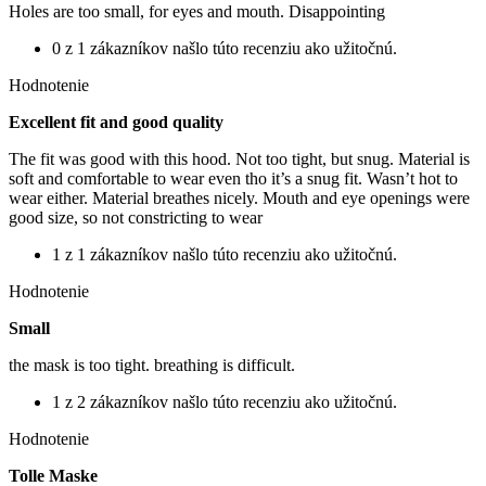
Holes are too small, for eyes and mouth. Disappointing
0 z 1 zákazníkov našlo túto recenziu ako užitočnú.
Hodnotenie
Excellent fit and good quality
The fit was good with this hood. Not too tight, but snug. Material is
soft and comfortable to wear even tho it’s a snug fit. Wasn’t hot to
wear either. Material breathes nicely. Mouth and eye openings were
good size, so not constricting to wear
1 z 1 zákazníkov našlo túto recenziu ako užitočnú.
Hodnotenie
Small
the mask is too tight. breathing is difficult.
1 z 2 zákazníkov našlo túto recenziu ako užitočnú.
Hodnotenie
Tolle Maske