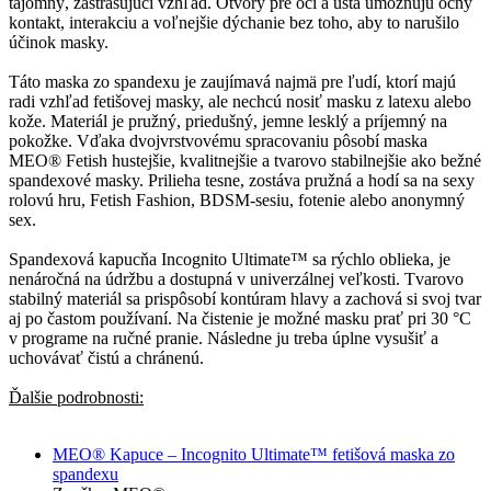
tajomný, zastrašujúci vzhľad. Otvory pre oči a ústa umožňujú očný
kontakt, interakciu a voľnejšie dýchanie bez toho, aby to narušilo
účinok masky.
Táto maska zo spandexu je zaujímavá najmä pre ľudí, ktorí majú
radi vzhľad fetišovej masky, ale nechcú nosiť masku z latexu alebo
kože. Materiál je pružný, priedušný, jemne lesklý a príjemný na
pokožke. Vďaka dvojvrstvovému spracovaniu pôsobí maska
MEO® Fetish hustejšie, kvalitnejšie a tvarovo stabilnejšie ako bežné
spandexové masky. Prilieha tesne, zostáva pružná a hodí sa na sexy
rolovú hru, Fetish Fashion, BDSM-sesiu, fotenie alebo anonymný
sex.
Spandexová kapucňa Incognito Ultimate™ sa rýchlo oblieka, je
nenáročná na údržbu a dostupná v univerzálnej veľkosti. Tvarovo
stabilný materiál sa prispôsobí kontúram hlavy a zachová si svoj tvar
aj po častom používaní. Na čistenie je možné masku prať pri 30 °C
v programe na ručné pranie. Následne ju treba úplne vysušiť a
uchovávať čistú a chránenú.
Ďalšie podrobnosti:
MEO® Kapuce – Incognito Ultimate™ fetišová maska zo
spandexu