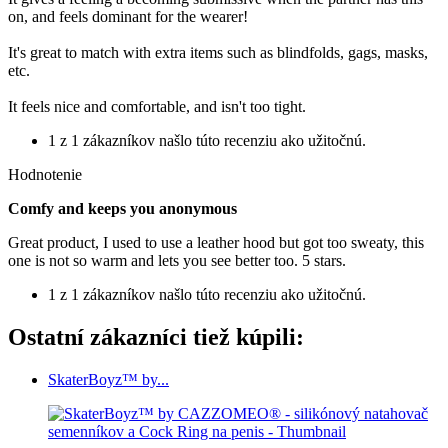
on, and feels dominant for the wearer!
It's great to match with extra items such as blindfolds, gags, masks,
etc.
It feels nice and comfortable, and isn't too tight.
1 z 1 zákazníkov našlo túto recenziu ako užitočnú.
Hodnotenie
Comfy and keeps you anonymous
Great product, I used to use a leather hood but got too sweaty, this
one is not so warm and lets you see better too. 5 stars.
1 z 1 zákazníkov našlo túto recenziu ako užitočnú.
Ostatní zákazníci tiež kúpili:
SkaterBoyz™ by...