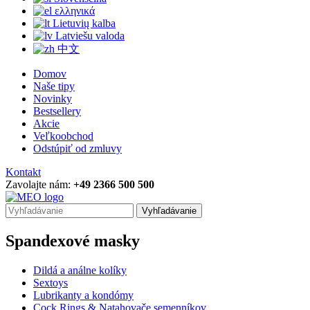
ελληνικά
Lietuvių kalba
Latviešu valoda
中文
Domov
Naše tipy
Novinky
Bestsellery
Akcie
Veľkoobchod
Odstúpiť od zmluvy
Kontakt
Zavolajte nám:
+49 2366 500 500
Vyhľadávanie
Spandexové masky
Dildá a análne kolíky
Sextoys
Lubrikanty a kondómy
Cock Rings & Natahovače semenníkov