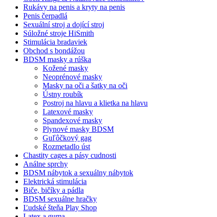
Rukávy na penis a kryty na penis
Penis čerpadlá
Sexuální stroj a dojící stroj
Súložné stroje HiSmith
Stimulácia bradaviek
Obchod s bondážou
BDSM masky a rúška
Kožené masky
Neoprénové masky
Masky na oči a šatky na oči
Ústny roubík
Postroj na hlavu a klietka na hlavu
Latexové masky
Spandexové masky
Plynové masky BDSM
Guľôčkový gag
Rozmetadlo úst
Chastity cages a pásy cudnosti
Análne sprchy
BDSM nábytok a sexuálny nábytok
Elektrická stimulácia
Biče, bičíky a pádla
BDSM sexuálne hračky
Ľudské šteňa Play Shop
Latex a guma