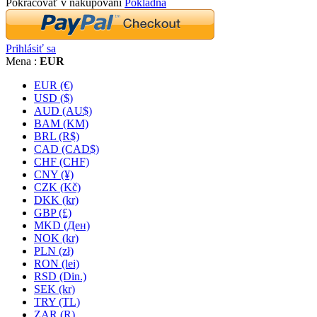
Pokračovať v nakupovaní
Pokladňa
Prihlásiť sa
Mena :
EUR
EUR (€)
USD ($)
AUD (AU$)
BAM (KM)
BRL (R$)
CAD (CAD$)
CHF (CHF)
CNY (¥)
CZK (Kč)
DKK (kr)
GBP (£)
MKD (Ден)
NOK (kr)
PLN (zł)
RON (lei)
RSD (Din.)
SEK (kr)
TRY (TL)
ZAR (R)