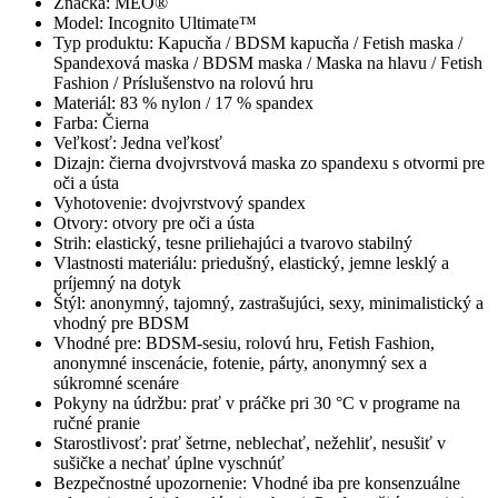
Značka: MEO®
Model: Incognito Ultimate™
Typ produktu: Kapucňa / BDSM kapucňa / Fetish maska /
Spandexová maska / BDSM maska / Maska na hlavu / Fetish
Fashion / Príslušenstvo na rolovú hru
Materiál: 83 % nylon / 17 % spandex
Farba: Čierna
Veľkosť: Jedna veľkosť
Dizajn: čierna dvojvrstvová maska zo spandexu s otvormi pre
oči a ústa
Vyhotovenie: dvojvrstvový spandex
Otvory: otvory pre oči a ústa
Strih: elastický, tesne priliehajúci a tvarovo stabilný
Vlastnosti materiálu: priedušný, elastický, jemne lesklý a
príjemný na dotyk
Štýl: anonymný, tajomný, zastrašujúci, sexy, minimalistický a
vhodný pre BDSM
Vhodné pre: BDSM-sesiu, rolovú hru, Fetish Fashion,
anonymné inscenácie, fotenie, párty, anonymný sex a
súkromné scenáre
Pokyny na údržbu: prať v práčke pri 30 °C v programe na
ručné pranie
Starostlivosť: prať šetrne, neblechať, nežehliť, nesušiť v
sušičke a nechať úplne vyschnúť
Bezpečnostné upozornenie: Vhodné iba pre konsenzuálne