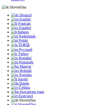
Slovenčina
Deutsch
English
Français
Español
Italiano
Nederlands
Polski
日本語
Русский
Türkçe
Română
Português
Magyar
Bokmål
Svenska
Suomi
Dansk
Čeština
български език
Eesti keel
Slovenčina
Slovenščina