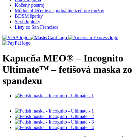
Kožený postroj
Módne oblečenie a spodná bielizeň pre mužov
BDSM šperky
Sexi doplnky
Listy zo San Francisca
Kapucňa MEO® – Incognito
Ultimate™ – fetišová maska zo
spandexu