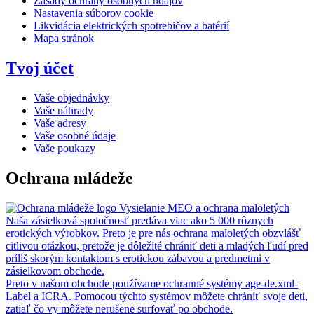
Zásady ochrany osobných údajov
Nastavenia súborov cookie
Likvidácia elektrických spotrebičov a batérií
Mapa stránok
Tvoj účet
Vaše objednávky
Vaše náhrady
Vaše adresy
Vaše osobné údaje
Vaše poukazy
Ochrana mládeže
Vysielanie MEO a ochrana maloletých
Naša zásielková spoločnosť predáva viac ako 5 000 rôznych
erotických výrobkov. Preto je pre nás ochrana maloletých obzvlášť
citlivou otázkou, pretože je dôležité chrániť deti a mladých ľudí pred
príliš skorým kontaktom s erotickou zábavou a predmetmi v
zásielkovom obchode.
Preto v našom obchode používame ochranné systémy age-de.xml-
Label a ICRA. Pomocou týchto systémov môžete chrániť svoje deti,
zatiaľ čo vy môžete nerušene surfovať po obchode.