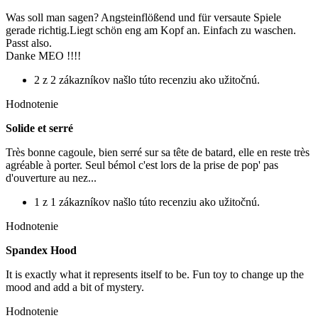
Was soll man sagen? Angsteinflößend und für versaute Spiele
gerade richtig.Liegt schön eng am Kopf an. Einfach zu waschen.
Passt also.
Danke MEO !!!!
2 z 2 zákazníkov našlo túto recenziu ako užitočnú.
Hodnotenie
Solide et serré
Très bonne cagoule, bien serré sur sa tête de batard, elle en reste très
agréable à porter. Seul bémol c'est lors de la prise de pop' pas
d'ouverture au nez...
1 z 1 zákazníkov našlo túto recenziu ako užitočnú.
Hodnotenie
Spandex Hood
It is exactly what it represents itself to be. Fun toy to change up the
mood and add a bit of mystery.
Hodnotenie