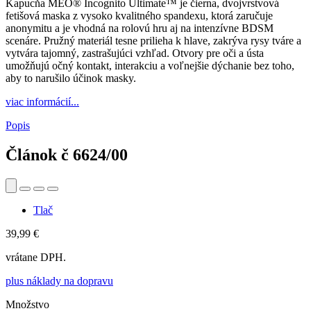
Kapucňa MEO® Incognito Ultimate™ je čierna, dvojvrstvová
fetišová maska z vysoko kvalitného spandexu, ktorá zaručuje
anonymitu a je vhodná na rolovú hru aj na intenzívne BDSM
scenáre. Pružný materiál tesne prilieha k hlave, zakrýva rysy tváre a
vytvára tajomný, zastrašujúci vzhľad. Otvory pre oči a ústa
umožňujú očný kontakt, interakciu a voľnejšie dýchanie bez toho,
aby to narušilo účinok masky.
viac informácií...
Popis
Článok č
6624/00
Tlač
39,99 €
vrátane DPH.
plus náklady na dopravu
Množstvo