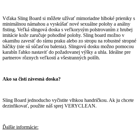
Vďaka Sling Board si môžete užívať mimoriadne hlboké prieniky s
minimálnou námahou a vyskúšať nové sexuálne polohy a análny
fisting. Veľká slingová doska s veľkorysým polstrovaním z hrubej
imitácie kože zaručuje pohodlné polohy. Sling board možno v
okamihu zavesiť do rámu praku alebo zo stropu na robustné stropné
háčiky (nie sú súčasťou balenia). Slingovú dosku možno pomocou
karabín ľahko nastaviť do požadovanej výšky a uhla. Ideálne pre
partnerov rôznych veľkostí a všestranných polôh.
Ako sa čistí závesná doska?
Sling Board jednoducho vyčistite vlhkou handričkou. Ak ju chcete
dezinfikovať, použite náš sprej VERYCLEAN.
Ďalšie informácie: