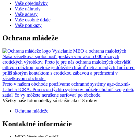
Vaše objednávky
Vaše náhrady
Vaše adresy
Vaše osobné údaje
Vaše poukazy
Ochrana mládeže
Vysielanie MEO a ochrana maloletých
Naša zásielková spoločnosť predáva viac ako 5 000 rôznych
erotických výrobkov. Preto je pre nás ochrana maloletých obzvlášť
citlivou otázkou, pretože je dôležité chrániť deti a mladých ľudí pred
príliš skorým kontaktom s erotickou zábavou a predmetmi v
zásielkovom obchode.
Preto v našom obchode používame ochranné systémy age-de.xml-
Label a ICRA. Pomocou týchto systémov môžete chrániť svoje deti,
zatiaľ čo vy môžete nerušene surfovať po obchode.
Všetky naše fotomodelky sú staršie ako 18 rokov
Ochrana mládeže
Kontaktné informácie
MEO Vertriebs GmbH