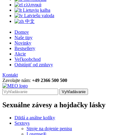
ελληνικά
Lietuvių kalba
Latviešu valoda
中文
Domov
Naše tipy
Novinky
Bestsellery
Akcie
Veľkoobchod
Odstúpiť od zmluvy
Kontakt
Zavolajte nám:
+49 2366 500 500
Vyhľadávanie
Sexuálne závesy a hojdačky lásky
Dildá a análne kolíky
Sextoys
Stroje na dojenie penisu
Lovense®