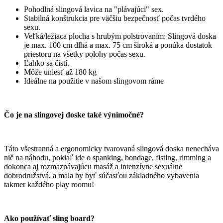
Pohodlná slingová lavica na "plávajúci" sex.
Stabilná konštrukcia pre väčšiu bezpečnosť počas tvrdého
sexu.
Veľká/ležiaca plocha s hrubým polstrovaním: Slingová doska
je max. 100 cm dlhá a max. 75 cm široká a ponúka dostatok
priestoru na všetky polohy počas sexu.
Ľahko sa čistí.
Môže uniesť až 180 kg
Ideálne na použitie v našom slingovom ráme
Čo je na slingovej doske také výnimočné?
Táto všestranná a ergonomicky tvarovaná slingová doska nenecháva
nič na náhodu, pokiaľ ide o spanking, bondage, fisting, rimming a
dokonca aj rozmaznávajúcu masáž a intenzívne sexuálne
dobrodružstvá, a mala by byť súčasťou základného vybavenia
takmer každého play roomu!
Ako používať sling board?