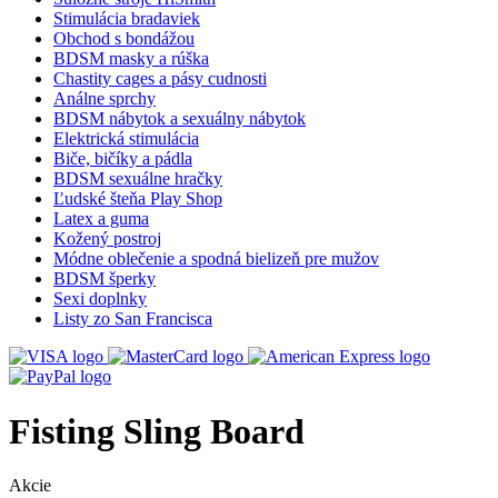
Stimulácia bradaviek
Obchod s bondážou
BDSM masky a rúška
Chastity cages a pásy cudnosti
Análne sprchy
BDSM nábytok a sexuálny nábytok
Elektrická stimulácia
Biče, bičíky a pádla
BDSM sexuálne hračky
Ľudské šteňa Play Shop
Latex a guma
Kožený postroj
Módne oblečenie a spodná bielizeň pre mužov
BDSM šperky
Sexi doplnky
Listy zo San Francisca
Fisting Sling Board
Akcie