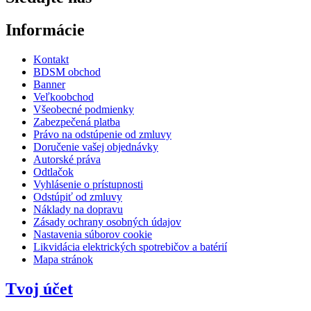
Informácie
Kontakt
BDSM obchod
Banner
Veľkoobchod
Všeobecné podmienky
Zabezpečená platba
Právo na odstúpenie od zmluvy
Doručenie vašej objednávky
Autorské práva
Odtlačok
Vyhlásenie o prístupnosti
Odstúpiť od zmluvy
Náklady na dopravu
Zásady ochrany osobných údajov
Nastavenia súborov cookie
Likvidácia elektrických spotrebičov a batérií
Mapa stránok
Tvoj účet