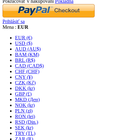
Pokračovať v nakupovaní
Pokladňa
Prihlásiť sa
Mena :
EUR
EUR (€)
USD ($)
AUD (AU$)
BAM (KM)
BRL (R$)
CAD (CAD$)
CHF (CHF)
CNY (¥)
CZK (Kč)
DKK (kr)
GBP (£)
MKD (Ден)
NOK (kr)
PLN (zł)
RON (lei)
RSD (Din.)
SEK (kr)
TRY (TL)
ZAR (R)