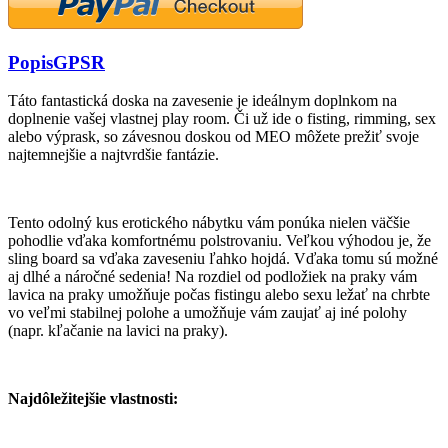
Popis
GPSR
Táto fantastická doska na zavesenie je ideálnym doplnkom na
doplnenie vašej vlastnej play room. Či už ide o fisting, rimming, sex
alebo výprask, so závesnou doskou od MEO môžete prežiť svoje
najtemnejšie a najtvrdšie fantázie.
Tento odolný kus erotického nábytku vám ponúka nielen väčšie
pohodlie vďaka komfortnému polstrovaniu. Veľkou výhodou je, že
sling board sa vďaka zaveseniu ľahko hojdá. Vďaka tomu sú možné
aj dlhé a náročné sedenia! Na rozdiel od podložiek na praky vám
lavica na praky umožňuje počas fistingu alebo sexu ležať na chrbte
vo veľmi stabilnej polohe a umožňuje vám zaujať aj iné polohy
(napr. kľačanie na lavici na praky).
Najdôležitejšie vlastnosti: