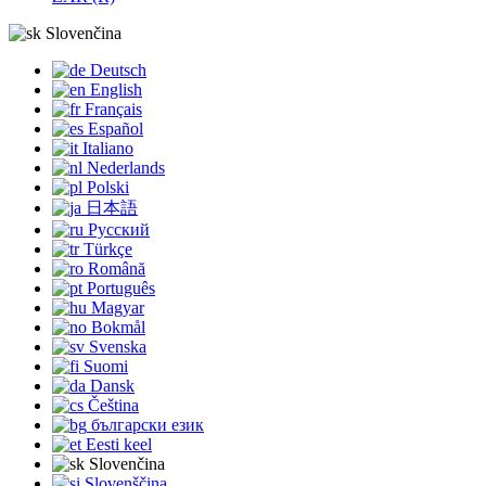
Slovenčina
Deutsch
English
Français
Español
Italiano
Nederlands
Polski
日本語
Русский
Türkçe
Română
Português
Magyar
Bokmål
Svenska
Suomi
Dansk
Čeština
български език
Eesti keel
Slovenčina
Slovenščina