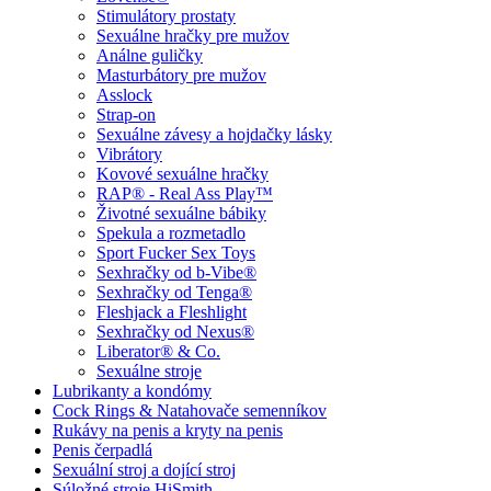
Stimulátory prostaty
Sexuálne hračky pre mužov
Análne guličky
Masturbátory pre mužov
Asslock
Strap-on
Sexuálne závesy a hojdačky lásky
Vibrátory
Kovové sexuálne hračky
RAP® - Real Ass Play™
Životné sexuálne bábiky
Spekula a rozmetadlo
Sport Fucker Sex Toys
Sexhračky od b-Vibe®
Sexhračky od Tenga®
Fleshjack a Fleshlight
Sexhračky od Nexus®
Liberator® & Co.
Sexuálne stroje
Lubrikanty a kondómy
Cock Rings & Natahovače semenníkov
Rukávy na penis a kryty na penis
Penis čerpadlá
Sexuální stroj a dojící stroj
Súložné stroje HiSmith