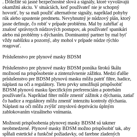
. Dôležité sú jasné bezpečnostné slová a signály, ktoré vyvolávajú
okamžitú akciu. V situáciách, keď používateľ nie je schopný
hovoriť, by sa mali použiť alternatívne signály, napríklad pohyby
rúk alebo upustenie predmetu. Nevyhnutný je núdzový plán, ktorý
jasne definuje, čo robiť v prípade problému. Mal by zahŕňať aj
znalosť správnych núdzových postupov, ak používateľ spanikári
alebo má problémy s dýchaním. Dominantný partner by mal byť
vždy nablízku a pozorný, aby mohol v prípade núdze rýchlo
reagovať.
Príslušenstvo pre plynové masky BDSM
Príslušenstvo pre plynové masky BDSM ponúka širokú škálu
možností na prispôsobenie a zintenzívnenie zážitku. Medzi ďalšie
príslušenstvo pre BDSM plynovú masku môžu patriť filtre, hadice,
náplasti na oči a regulátory. Tieto prvky umožňujú prispôsobiť
BDSM plynovú masku špecifickým preferenciám a potrebám
používateľa. Napríklad filter môže zmeniť zážitok z dýchania, zatiaľ
čo hadice a regulátory môžu zmeniť intenzitu kontroly dýchania.
Náplasti na oči môžu zvýšiť zmyslovú depriváciu úplným
zablokovaním vizuálneho vnímania.
Možnosti prispôsobenia plynovej masky BDSM sú takmer
neobmedzené. Plynové masky BDSM možno prispôsobiť tak, aby
spĺňali estetické a funkčné požiadavky, od farebne zladených