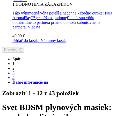
1
HODNOTENIA ZÁKAZNÍKOV
Táto výnimočná vôňa poteší a nadchne každého otroka! Plug
AromaPlay™ prenáša najintímnejšiu telesnú vôňu
dominantného partnera priamo do nosa submisívneho
partnera.
Viac na
49,99 €
Pridať do košíka
Nákupný košík
Porovnaj (
0
)
Späť
1
2
3
4
Ďalšie informácie na
Zobraziť 1 - 12 z 43 položiek
Svet BDSM plynových masiek: