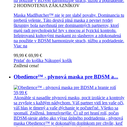
na použitie v BDSM harmonizuje strach, túžbu a podriadenie.
2
HODNOTENIA ZÁKAZNÍKOV
Maska MadButcher™ nie je pre slabé povahy. Dominancia tu
preberá velenie. Táto desivá plná maska z pevnej tvrdej
škrupiny bola navrhnutá pre dominantných partnerov, ktorí
majú radi psychologické hry s mocou aj fyzickú kontrolu.
Inšpirovaná kultovými maskami zo slasherov a zdokonalená
na použitie v BDSM harmonizuje strach, túžbu a podriadenie.
Viac na
99,99 €
69,99 €
Pridať do košíka
Nákupný košík
Znížená cena!
Obedience™ - plynová maska pre BDSM a...
59,99 €
Akonáhle si nasadíte plynovú masku, pocit izolácie a kontroly
sa zvyšuje s každým nádychom. Váš partner vidí len vaše oči,
váš hlas je tlmený a vaše dýchanie je počuteľné. Všetko sa
spomalí. Znížená. Intenzívnejšie. Či už pri hraní rolí, počas
BDSM-siesie alebo ako výraz úplného podriadenia - plynová
maska Obedience™ je dokonalým doplnkom pre chvíle, keď