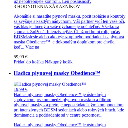
už nepotrebujete kontrolu. Len poslušnosť.
3
HODNOTENIA ZÁKAZNÍKOV
Akonáhle si nasadíte plynovú masku, pocit izolácie a kontroly
sa zvyšuje s každým nádychom. Váš partner vidí len vaše oči,
váš hlas je tlmený a vaše dýchanie je počuteľné. Všetko sa
spomalí. Znížená. Intenzívnejšie. Či už pri hraní rolí, počas
BDSM-siesie alebo ako výraz úplného podriadenia - plynová
maska Obedience™ je dokonalým doplnkom pre chvíle,
keď...
Viac na
59,99 €
Pridať do košíka
Nákupný košík
Hadica plynovej masky Obedience™
19,99 €
Hadica plynovej masky Obedience™ je ústredným
spojovacím prvkom medzi plynovou maskou a filtrom
plynovej masky - a preto je nepostrádateľným komponentom
pri intenzívnych BDSM sedeniach alebo rolových hrách, kde
dominancia a podriadenie sú v centre pozornosti.
Hadica plynovej masky Obedience™ je ústredným