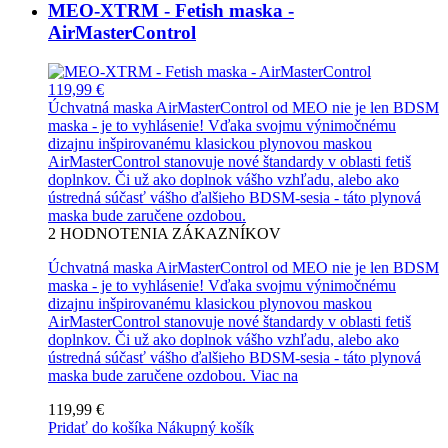
MEO-XTRM - Fetish maska -
AirMasterControl
119,99 €
Úchvatná maska AirMasterControl od MEO nie je len BDSM
maska - je to vyhlásenie! Vďaka svojmu výnimočnému
dizajnu inšpirovanému klasickou plynovou maskou
AirMasterControl stanovuje nové štandardy v oblasti fetiš
doplnkov. Či už ako doplnok vášho vzhľadu, alebo ako
ústredná súčasť vášho ďalšieho BDSM-sesia - táto plynová
maska bude zaručene ozdobou.
2
HODNOTENIA ZÁKAZNÍKOV
Úchvatná maska AirMasterControl od MEO nie je len BDSM
maska - je to vyhlásenie! Vďaka svojmu výnimočnému
dizajnu inšpirovanému klasickou plynovou maskou
AirMasterControl stanovuje nové štandardy v oblasti fetiš
doplnkov. Či už ako doplnok vášho vzhľadu, alebo ako
ústredná súčasť vášho ďalšieho BDSM-sesia - táto plynová
maska bude zaručene ozdobou.
Viac na
119,99 €
Pridať do košíka
Nákupný košík