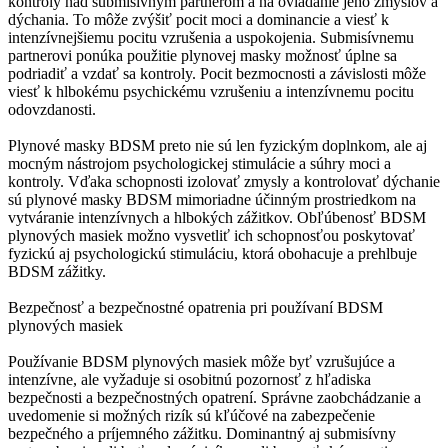
kontroly nad submisívnym partnerom a na ovládanie jeho zmyslov a
dýchania. To môže zvýšiť pocit moci a dominancie a viesť k
intenzívnejšiemu pocitu vzrušenia a uspokojenia. Submisívnemu
partnerovi ponúka použitie plynovej masky možnosť úplne sa
podriadiť a vzdať sa kontroly. Pocit bezmocnosti a závislosti môže
viesť k hlbokému psychickému vzrušeniu a intenzívnemu pocitu
odovzdanosti.
Plynové masky BDSM preto nie sú len fyzickým doplnkom, ale aj
mocným nástrojom psychologickej stimulácie a súhry moci a
kontroly. Vďaka schopnosti izolovať zmysly a kontrolovať dýchanie
sú plynové masky BDSM mimoriadne účinným prostriedkom na
vytváranie intenzívnych a hlbokých zážitkov. Obľúbenosť BDSM
plynových masiek možno vysvetliť ich schopnosťou poskytovať
fyzickú aj psychologickú stimuláciu, ktorá obohacuje a prehlbuje
BDSM zážitky.
Bezpečnosť a bezpečnostné opatrenia pri používaní BDSM
plynových masiek
Používanie BDSM plynových masiek môže byť vzrušujúce a
intenzívne, ale vyžaduje si osobitnú pozornosť z hľadiska
bezpečnosti a bezpečnostných opatrení. Správne zaobchádzanie a
uvedomenie si možných rizík sú kľúčové na zabezpečenie
bezpečného a príjemného zážitku. Dominantný aj submisívny