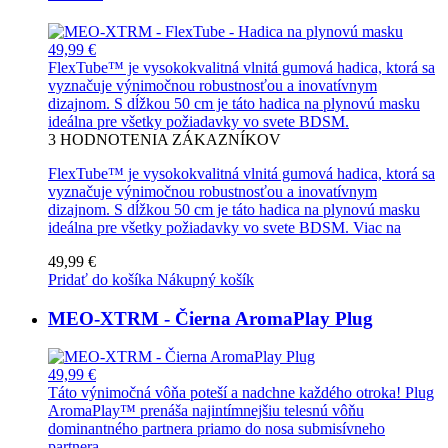
49,99 €
FlexTube™ je vysokokvalitná vlnitá gumová hadica, ktorá sa
vyznačuje výnimočnou robustnosťou a inovatívnym
dizajnom. S dĺžkou 50 cm je táto hadica na plynovú masku
ideálna pre všetky požiadavky vo svete BDSM.
3
HODNOTENIA ZÁKAZNÍKOV
FlexTube™ je vysokokvalitná vlnitá gumová hadica, ktorá sa
vyznačuje výnimočnou robustnosťou a inovatívnym
dizajnom. S dĺžkou 50 cm je táto hadica na plynovú masku
ideálna pre všetky požiadavky vo svete BDSM.
Viac na
49,99 €
Pridať do košíka
Nákupný košík
MEO-XTRM - Čierna AromaPlay Plug
49,99 €
Táto výnimočná vôňa poteší a nadchne každého otroka! Plug
AromaPlay™ prenáša najintímnejšiu telesnú vôňu
dominantného partnera priamo do nosa submisívneho
partnera.