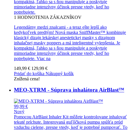
kompaktná, ľahko sa s ňou manipuluje a poskytuje
mimoriadne intenzívny účinok presne vtedy, keď ho
potrebujete.
1
HODNOTENIA ZÁKAZNÍKOV
Legendárny medzi znalcami - a teraz ešte lepší ako
kedykoľvek predtým! Nová maska SniffMaster™ kombinuje
klasický dizajn lekárskej anestetickej masky s dizajnom
inhalačnej masky poppers a má inteligentné vylepšenia. Je
kompaktná, ľahko sa s ňou manipuluje a poskytuje
mimoriadne intenzívny účinok presne vtedy, keď ho
potrebujete.
Viac na
149,99 €
129,99 €
Pridať do košíka
Nákupný košík
Znížená cena!
MEO-XTRM - Súprava inhalátora AirBlast™
99,99 €
Nový
Pomocou AirBlast Inhaler Kit môžete kontrolovane inhalovať
tekuté príchute. Integrovaná guľôčková pumpa spúšťa prúd
vzduchu cielene, presne vtedy, keď je potrebné pumpovať. To