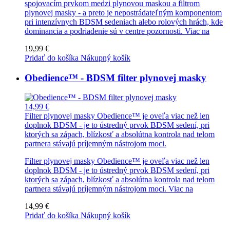
spojovacím prvkom medzi plynovou maskou a filtrom
plynovej masky - a preto je nepostrádateľným komponentom
pri intenzívnych BDSM sedeniach alebo rolových hrách, kde
dominancia a podriadenie sú v centre pozornosti.
Viac na
19,99 €
Pridať do košíka
Nákupný košík
Obedience™ - BDSM filter plynovej masky
14,99 €
Filter plynovej masky Obedience™ je oveľa viac než len
doplnok BDSM - je to ústredný prvok BDSM sedení, pri
ktorých sa zápach, blízkosť a absolútna kontrola nad telom
partnera stávajú príjemným nástrojom moci.
Filter plynovej masky Obedience™ je oveľa viac než len
doplnok BDSM - je to ústredný prvok BDSM sedení, pri
ktorých sa zápach, blízkosť a absolútna kontrola nad telom
partnera stávajú príjemným nástrojom moci.
Viac na
14,99 €
Pridať do košíka
Nákupný košík