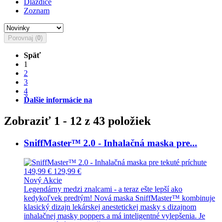
Dlaždice
Zoznam
Porovnaj (
0
)
Späť
1
2
3
4
Ďalšie informácie na
Zobraziť 1 - 12 z 43 položiek
SniffMaster™ 2.0 - Inhalačná maska pre...
149,99 €
129,99 €
Nový
Akcie
Legendárny medzi znalcami - a teraz ešte lepší ako
kedykoľvek predtým! Nová maska SniffMaster™ kombinuje
klasický dizajn lekárskej anestetickej masky s dizajnom
inhalačnej masky poppers a má inteligentné vylepšenia. Je