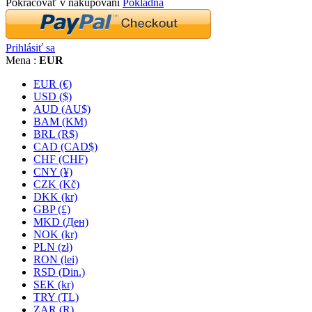
Pokračovať v nakupovaní
Pokladňa
Prihlásiť sa
Mena :
EUR
EUR (€)
USD ($)
AUD (AU$)
BAM (KM)
BRL (R$)
CAD (CAD$)
CHF (CHF)
CNY (¥)
CZK (Kč)
DKK (kr)
GBP (£)
MKD (Ден)
NOK (kr)
PLN (zł)
RON (lei)
RSD (Din.)
SEK (kr)
TRY (TL)
ZAR (R)