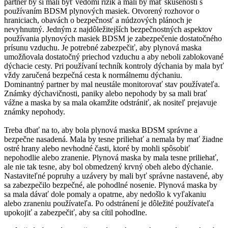
partner by si mali byť vedomí rizík a mali by mať skúsenosti s
používaním BDSM plynových masiek. Otvorený rozhovor o
hraniciach, obavách o bezpečnosť a núdzových plánoch je
nevyhnutný. Jedným z najdôležitejších bezpečnostných aspektov
používania plynových masiek BDSM je zabezpečenie dostatočného
prísunu vzduchu. Je potrebné zabezpečiť, aby plynová maska
umožňovala dostatočný priechod vzduchu a aby neboli zablokované
dýchacie cesty. Pri používaní techník kontroly dýchania by mala byť
vždy zaručená bezpečná cesta k normálnemu dýchaniu.
Dominantný partner by mal neustále monitorovať stav používateľa.
Známky dýchavičnosti, paniky alebo nepohody by sa mali brať
vážne a maska by sa mala okamžite odstrániť, ak nositeľ prejavuje
známky nepohody.
Treba dbať na to, aby bola plynová maska BDSM správne a
bezpečne nasadená. Mala by tesne priliehať a nemala by mať žiadne
ostré hrany alebo nevhodné časti, ktoré by mohli spôsobiť
nepohodlie alebo zranenie. Plynová maska by mala tesne priliehať,
ale nie tak tesne, aby bol obmedzený krvný obeh alebo dýchanie.
Nastaviteľné popruhy a uzávery by mali byť správne nastavené, aby
sa zabezpečilo bezpečné, ale pohodlné nosenie. Plynová maska by
sa mala dávať dole pomaly a opatrne, aby nedošlo k vyľakaniu
alebo zraneniu používateľa. Po odstránení je dôležité používateľa
upokojiť a zabezpečiť, aby sa cítil pohodlne.