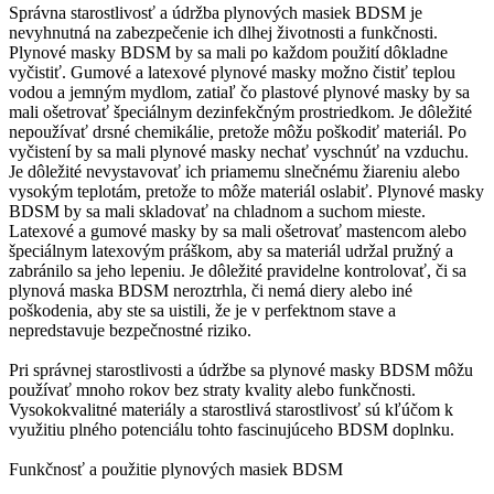
Správna starostlivosť a údržba plynových masiek BDSM je
nevyhnutná na zabezpečenie ich dlhej životnosti a funkčnosti.
Plynové masky BDSM by sa mali po každom použití dôkladne
vyčistiť. Gumové a latexové plynové masky možno čistiť teplou
vodou a jemným mydlom, zatiaľ čo plastové plynové masky by sa
mali ošetrovať špeciálnym dezinfekčným prostriedkom. Je dôležité
nepoužívať drsné chemikálie, pretože môžu poškodiť materiál. Po
vyčistení by sa mali plynové masky nechať vyschnúť na vzduchu.
Je dôležité nevystavovať ich priamemu slnečnému žiareniu alebo
vysokým teplotám, pretože to môže materiál oslabiť. Plynové masky
BDSM by sa mali skladovať na chladnom a suchom mieste.
Latexové a gumové masky by sa mali ošetrovať mastencom alebo
špeciálnym latexovým práškom, aby sa materiál udržal pružný a
zabránilo sa jeho lepeniu. Je dôležité pravidelne kontrolovať, či sa
plynová maska BDSM neroztrhla, či nemá diery alebo iné
poškodenia, aby ste sa uistili, že je v perfektnom stave a
nepredstavuje bezpečnostné riziko.
Pri správnej starostlivosti a údržbe sa plynové masky BDSM môžu
používať mnoho rokov bez straty kvality alebo funkčnosti.
Vysokokvalitné materiály a starostlivá starostlivosť sú kľúčom k
využitiu plného potenciálu tohto fascinujúceho BDSM doplnku.
Funkčnosť a použitie plynových masiek BDSM