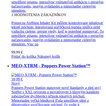
umožňuje priamu, intenzívne vnímateľnú aplikáciu s presným
načasovaním, jasným ovládaním a mimoriadne cieleným
stimulom.
1
HODNOTENIA ZÁKAZNÍKOV
Pomocou AirBlast Inhaler Kit môžete kontrolovane inhalovať
tekuté príchute. Integrovaná guľôčková pumpa spúšťa prúd
vzduchu cielene, presne vtedy, keď je potrebné pumpovať. To
umožňuje priamu, intenzívne vnímateľnú aplikáciu s presným
načasovaním, jasným ovládaním a mimoriadne cieleným
stimulom.
Viac na
99,99 €
Pridať do košíka
Nákupný košík
MEO-XTRM - Poppers Power Station™
39,99 €
Nový
Poppers Power Station stanovuje nové štandardy a plní sny!
Sniffer s XXL otvorom a inovatívnym 3-fázovým kanálom
zabezpečuje dychberúci účinok tekutých príchutí.
Mimoriadne veľká hliníková fľaša umožňuje silné a
dlhotrvajúce uvoľňovanie príchutí, čo vedie k