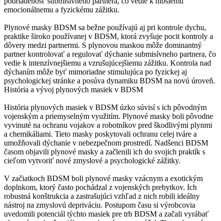
podriadenosť submisívneho partnera, čo vedie k hlbšiemu
emocionálnemu a fyzickému zážitku.
Plynové masky BDSM sa bežne používajú aj pri kontrole dychu,
praktike široko používanej v BDSM, ktorá zvyšuje pocit kontroly a
dôvery medzi partnermi. S plynovou maskou môže dominantný
partner kontrolovať a regulovať dýchanie submisívneho partnera, čo
vedie k intenzívnejšiemu a vzrušujúcejšiemu zážitku. Kontrola nad
dýchaním môže byť mimoriadne stimulujúca po fyzickej aj
psychologickej stránke a posúva dynamiku BDSM na novú úroveň.
História a vývoj plynových masiek v BDSM
História plynových masiek v BDSM úzko súvisí s ich pôvodným
vojenským a priemyselným využitím. Plynové masky boli pôvodne
vyvinuté na ochranu vojakov a robotníkov pred škodlivými plynmi
a chemikáliami. Tieto masky poskytovali ochranu celej tváre a
umožňovali dýchanie v nebezpečnom prostredí. Nadšenci BDSM
časom objavili plynové masky a začlenili ich do svojich praktík s
cieľom vytvoriť nové zmyslové a psychologické zážitky.
V začiatkoch BDSM boli plynové masky vzácnym a exotickým
doplnkom, ktorý často pochádzal z vojenských prebytkov. Ich
robustná konštrukcia a zastrašujúci vzhľad z nich robili ideálny
nástroj na zmyslovú depriváciu. Postupom času si výrobcovia
uvedomili potenciál týchto masiek pre trh BDSM a začali vyrábať