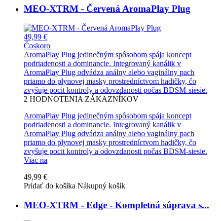
MEO-XTRM - Červená AromaPlay Plug
49,99 €
Čoskoro
AromaPlay Plug jedinečným spôsobom spája koncept
podriadenosti a dominancie. Integrovaný kanálik v
AromaPlay Plug odvádza análny alebo vaginálny pach
priamo do plynovej masky prostredníctvom hadičky, čo
zvyšuje pocit kontroly a odovzdanosti počas BDSM-siesie.
2
HODNOTENIA ZÁKAZNÍKOV
AromaPlay Plug jedinečným spôsobom spája koncept
podriadenosti a dominancie. Integrovaný kanálik v
AromaPlay Plug odvádza análny alebo vaginálny pach
priamo do plynovej masky prostredníctvom hadičky, čo
zvyšuje pocit kontroly a odovzdanosti počas BDSM-siesie.
Viac na
49,99 €
Pridať do košíka
Nákupný košík
MEO-XTRM - Edge - Kompletná súprava s...