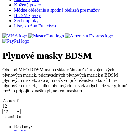
Kožený postroj
Módne oblečenie a spodná bielizeň pre mužov
BDSM šperky
Sexi doplnky
Listy zo San Francisca
Plynové masky BDSM
Obchod MEO BDSM má na sklade širokú škálu vojenských
plynových masiek, priemyselných plynových masiek a BDSM
plynových masiek, ako aj množstvo príslušenstva, ako sú filtre
plynových masiek, hadice plynových masiek a dýchacie vaky, ktoré
možno pripojiť k našim plynovým maskám.
Zobraziť
12
na stránku
Reklamy: