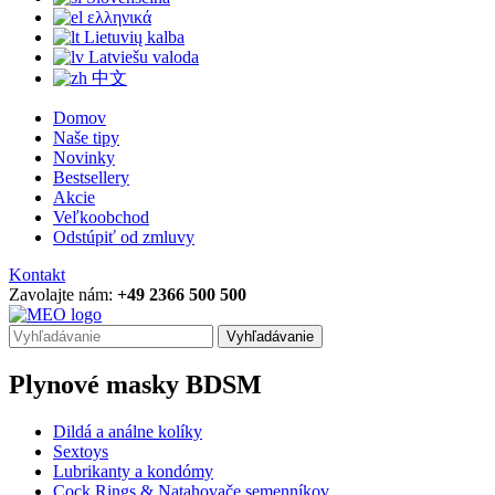
ελληνικά
Lietuvių kalba
Latviešu valoda
中文
Domov
Naše tipy
Novinky
Bestsellery
Akcie
Veľkoobchod
Odstúpiť od zmluvy
Kontakt
Zavolajte nám:
+49 2366 500 500
Vyhľadávanie
Plynové masky BDSM
Dildá a análne kolíky
Sextoys
Lubrikanty a kondómy
Cock Rings & Natahovače semenníkov