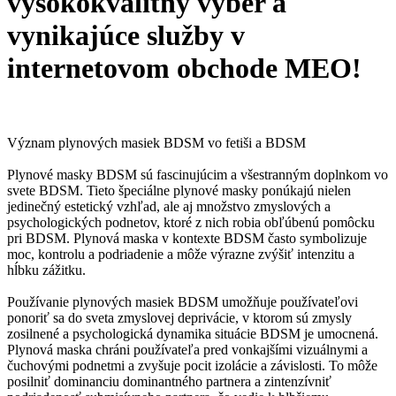
vysokokvalitný výber a
vynikajúce služby v
internetovom obchode MEO!
Význam plynových masiek BDSM vo fetiši a BDSM
Plynové masky BDSM sú fascinujúcim a všestranným doplnkom vo
svete BDSM. Tieto špeciálne plynové masky ponúkajú nielen
jedinečný estetický vzhľad, ale aj množstvo zmyslových a
psychologických podnetov, ktoré z nich robia obľúbenú pomôcku
pri BDSM. Plynová maska v kontexte BDSM často symbolizuje
moc, kontrolu a podriadenie a môže výrazne zvýšiť intenzitu a
hĺbku zážitku.
Používanie plynových masiek BDSM umožňuje používateľovi
ponoriť sa do sveta zmyslovej deprivácie, v ktorom sú zmysly
zosilnené a psychologická dynamika situácie BDSM je umocnená.
Plynová maska chráni používateľa pred vonkajšími vizuálnymi a
čuchovými podnetmi a zvyšuje pocit izolácie a závislosti. To môže
posilniť dominanciu dominantného partnera a zintenzívniť