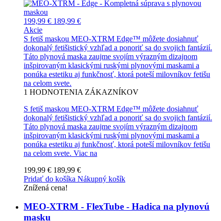
199,99 €
189,99 €
Akcie
S fetiš maskou MEO-XTRM Edge™ môžete dosiahnuť
dokonalý fetišistický vzhľad a ponoriť sa do svojich fantázií.
Táto plynová maska zaujme svojím výrazným dizajnom
inšpirovaným klasickými ruskými plynovými maskami a
ponúka estetiku aj funkčnosť, ktorá poteší milovníkov fetišu
na celom svete.
1
HODNOTENIA ZÁKAZNÍKOV
S fetiš maskou MEO-XTRM Edge™ môžete dosiahnuť
dokonalý fetišistický vzhľad a ponoriť sa do svojich fantázií.
Táto plynová maska zaujme svojím výrazným dizajnom
inšpirovaným klasickými ruskými plynovými maskami a
ponúka estetiku aj funkčnosť, ktorá poteší milovníkov fetišu
na celom svete.
Viac na
199,99 €
189,99 €
Pridať do košíka
Nákupný košík
Znížená cena!
MEO-XTRM - FlexTube - Hadica na plynovú
masku