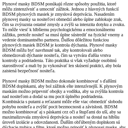
Plynové masky BDSM ponúkajú rôzne spôsoby použitia, ktoré
môžu zintenzívniť a umocniť zážitok. Jednou z hlavných funkcií
BDSM plynových masiek je zmyslová deprivácia. Nasadením
plynovej masky sa nositeľovi obmedzí alebo úplne zablokuje zrak,
čím sa zvýraznia ostatné zmysly a zvýši sa intenzita dotyku a zvuku.
To môže viesť k hlbšiemu psychologickému a emocionálnemu
zážitku, pretože nositeľ sa musí úplne sústrediť na fyzické vnemy a
vedenie dominantného partnera. Ďalšou dôležitou funkciou
plynových masiek BDSM je kontrola dýchania. Plynové masky
BDSM môžu byť navrhnuté tak, aby kontrolovali alebo
obmedzovali dýchanie nositeľa, čím sa vytvára ďalšia vrstva
kontroly a podriadenia. Táto praktika si však vyžaduje osobitnú
starostlivosť a mali by ju vykonávať len skúsení praktici, aby bola
zaistená bezpečnosť nositeľa.
Plynové masky BDSM možno dokonale kombinovať s ďalšími
BDSM doplnkami, aby bol zážitok ešte intenzívnejší. K plynovým
maskám možno pripevniť obojky a vodítka, aby sa zvýšila kontrola
nad nositeľom a dodal sa mu pocit úplného podriadenia.
Kombinácia s putami a reťazami môže ešte viac obmedziť slobodu
pohybu nositeľa a zvýšiť pocit bezmocnosti a závislosti. BDSM
možno kombinovať aj s páskami cez oči a štupľami do uší, aby sa
maximalizovala zmyslová deprivácia a nositeľ sa dostal na hlbšiu
úroveň izolácie a odovzdanosti. Ďalším obľúbeným doplnkom sú
dýchacie trubice a filtre, ktoré možno pripojiť k plynovej maske, aby