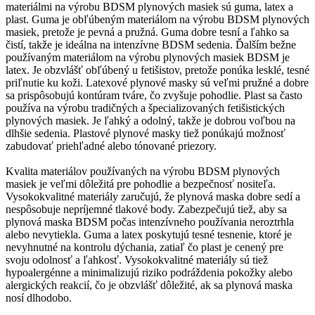
materiálmi na výrobu BDSM plynových masiek sú guma, latex a
plast. Guma je obľúbeným materiálom na výrobu BDSM plynových
masiek, pretože je pevná a pružná. Guma dobre tesní a ľahko sa
čistí, takže je ideálna na intenzívne BDSM sedenia. Ďalším bežne
používaným materiálom na výrobu plynových masiek BDSM je
latex. Je obzvlášť obľúbený u fetišistov, pretože ponúka lesklé, tesné
priľnutie ku koži. Latexové plynové masky sú veľmi pružné a dobre
sa prispôsobujú kontúram tváre, čo zvyšuje pohodlie. Plast sa často
používa na výrobu tradičných a špecializovaných fetišistických
plynových masiek. Je ľahký a odolný, takže je dobrou voľbou na
dlhšie sedenia. Plastové plynové masky tiež ponúkajú možnosť
zabudovať priehľadné alebo tónované priezory.
Kvalita materiálov používaných na výrobu BDSM plynových
masiek je veľmi dôležitá pre pohodlie a bezpečnosť nositeľa.
Vysokokvalitné materiály zaručujú, že plynová maska dobre sedí a
nespôsobuje nepríjemné tlakové body. Zabezpečujú tiež, aby sa
plynová maska BDSM počas intenzívneho používania neroztrhla
alebo nevytiekla. Guma a latex poskytujú tesné tesnenie, ktoré je
nevyhnutné na kontrolu dýchania, zatiaľ čo plast je cenený pre
svoju odolnosť a ľahkosť. Vysokokvalitné materiály sú tiež
hypoalergénne a minimalizujú riziko podráždenia pokožky alebo
alergických reakcií, čo je obzvlášť dôležité, ak sa plynová maska
nosí dlhodobo.