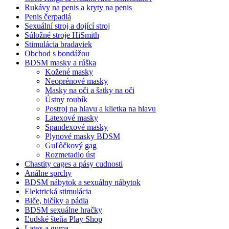
Rukávy na penis a kryty na penis
Penis čerpadlá
Sexuální stroj a dojící stroj
Súložné stroje HiSmith
Stimulácia bradaviek
Obchod s bondážou
BDSM masky a rúška
Kožené masky
Neoprénové masky
Masky na oči a šatky na oči
Ústny roubík
Postroj na hlavu a klietka na hlavu
Latexové masky
Spandexové masky
Plynové masky BDSM
Guľôčkový gag
Rozmetadlo úst
Chastity cages a pásy cudnosti
Análne sprchy
BDSM nábytok a sexuálny nábytok
Elektrická stimulácia
Biče, bičíky a pádla
BDSM sexuálne hračky
Ľudské šteňa Play Shop
Latex a guma