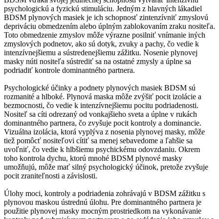
psychologickú a fyzickú stimuláciu. Jedným z hlavných lákadiel
BDSM plynových masiek je ich schopnosť zintenzívniť zmyslovú
depriváciu obmedzením alebo úplným zablokovaním zraku nositeľa.
Toto obmedzenie zmyslov môže výrazne posilniť vnímanie iných
zmyslových podnetov, ako sú dotyk, zvuky a pachy, čo vedie k
intenzívnejšiemu a sústredenejšiemu zážitku. Nosenie plynovej
masky núti nositeľa sústrediť sa na ostatné zmysly a úplne sa
podriadiť kontrole dominantného partnera.
Psychologické účinky a podnety plynových masiek BDSM sú
rozmanité a hlboké. Plynová maska môže zvýšiť pocit izolácie a
bezmocnosti, čo vedie k intenzívnejšiemu pocitu podriadenosti.
Nositeľ sa cíti odrezaný od vonkajšieho sveta a úplne v rukách
dominantného partnera, čo zvyšuje pocit kontroly a dominancie.
Vizuálna izolácia, ktorá vyplýva z nosenia plynovej masky, môže
tiež pomôcť nositeľovi cítiť sa menej sebavedome a ľahšie sa
uvoľniť, čo vedie k hlbšiemu psychickému odovzdaniu. Okrem
toho kontrola dychu, ktorú mnohé BDSM plynové masky
umožňujú, môže mať silný psychologický účinok, pretože zvyšuje
pocit zraniteľnosti a závislosti.
Úlohy moci, kontroly a podriadenia zohrávajú v BDSM zážitku s
plynovou maskou ústrednú úlohu. Pre dominantného partnera je
použitie plynovej masky mocným prostriedkom na vykonávanie