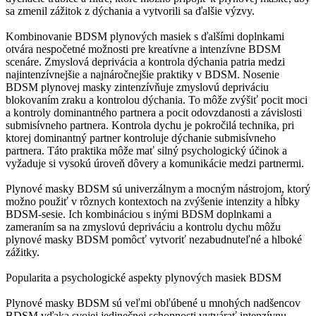
sa zmenil zážitok z dýchania a vytvorili sa ďalšie výzvy.
Kombinovanie BDSM plynových masiek s ďalšími doplnkami
otvára nespočetné možnosti pre kreatívne a intenzívne BDSM
scenáre. Zmyslová deprivácia a kontrola dýchania patria medzi
najintenzívnejšie a najnáročnejšie praktiky v BDSM. Nosenie
BDSM plynovej masky zintenzívňuje zmyslovú depriváciu
blokovaním zraku a kontrolou dýchania. To môže zvýšiť pocit moci
a kontroly dominantného partnera a pocit odovzdanosti a závislosti
submisívneho partnera. Kontrola dychu je pokročilá technika, pri
ktorej dominantný partner kontroluje dýchanie submisívneho
partnera. Táto praktika môže mať silný psychologický účinok a
vyžaduje si vysokú úroveň dôvery a komunikácie medzi partnermi.
Plynové masky BDSM sú univerzálnym a mocným nástrojom, ktorý
možno použiť v rôznych kontextoch na zvýšenie intenzity a hĺbky
BDSM-sesie. Ich kombináciou s inými BDSM doplnkami a
zameraním sa na zmyslovú depriváciu a kontrolu dychu môžu
plynové masky BDSM pomôcť vytvoriť nezabudnuteľné a hlboké
zážitky.
Popularita a psychologické aspekty plynových masiek BDSM
Plynové masky BDSM sú veľmi obľúbené u mnohých nadšencov
BDSM vďaka svojej jedinečnej schopnosti vytvárať intenzívnu