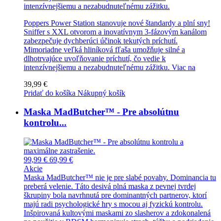
intenzívnejšiemu a nezabudnuteľnému zážitku.
Poppers Power Station stanovuje nové štandardy a plní sny!
Sniffer s XXL otvorom a inovatívnym 3-fázovým kanálom
zabezpečuje dychberúci účinok tekutých príchutí.
Mimoriadne veľká hliníková fľaša umožňuje silné a
dlhotrvajúce uvoľňovanie príchutí, čo vedie k
intenzívnejšiemu a nezabudnuteľnému zážitku.
Viac na
39,99 €
Pridať do košíka
Nákupný košík
Maska MadButcher™ - Pre absolútnu
kontrolu...
99,99 €
69,99 €
Akcie
Maska MadButcher™ nie je pre slabé povahy. Dominancia tu
preberá velenie. Táto desivá plná maska z pevnej tvrdej
škrupiny bola navrhnutá pre dominantných partnerov, ktorí
majú radi psychologické hry s mocou aj fyzickú kontrolu.
Inšpirovaná kultovými maskami zo slasherov a zdokonalená