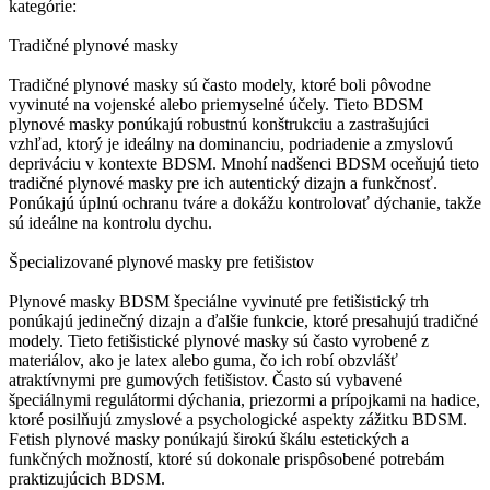
kategórie:
Tradičné plynové masky
Tradičné plynové masky sú často modely, ktoré boli pôvodne
vyvinuté na vojenské alebo priemyselné účely. Tieto BDSM
plynové masky ponúkajú robustnú konštrukciu a zastrašujúci
vzhľad, ktorý je ideálny na dominanciu, podriadenie a zmyslovú
depriváciu v kontexte BDSM. Mnohí nadšenci BDSM oceňujú tieto
tradičné plynové masky pre ich autentický dizajn a funkčnosť.
Ponúkajú úplnú ochranu tváre a dokážu kontrolovať dýchanie, takže
sú ideálne na kontrolu dychu.
Špecializované plynové masky pre fetišistov
Plynové masky BDSM špeciálne vyvinuté pre fetišistický trh
ponúkajú jedinečný dizajn a ďalšie funkcie, ktoré presahujú tradičné
modely. Tieto fetišistické plynové masky sú často vyrobené z
materiálov, ako je latex alebo guma, čo ich robí obzvlášť
atraktívnymi pre gumových fetišistov. Často sú vybavené
špeciálnymi regulátormi dýchania, priezormi a prípojkami na hadice,
ktoré posilňujú zmyslové a psychologické aspekty zážitku BDSM.
Fetish plynové masky ponúkajú širokú škálu estetických a
funkčných možností, ktoré sú dokonale prispôsobené potrebám
praktizujúcich BDSM.