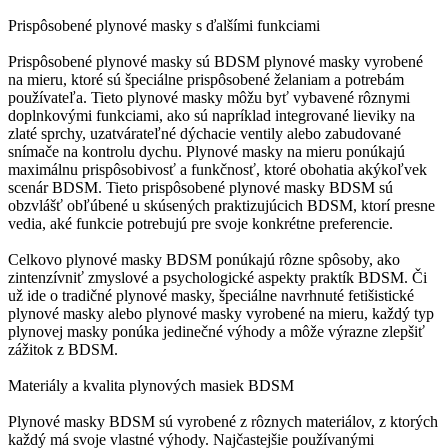
Prispôsobené plynové masky s ďalšími funkciami
Prispôsobené plynové masky sú BDSM plynové masky vyrobené
na mieru, ktoré sú špeciálne prispôsobené želaniam a potrebám
používateľa. Tieto plynové masky môžu byť vybavené rôznymi
doplnkovými funkciami, ako sú napríklad integrované lieviky na
zlaté sprchy, uzatvárateľné dýchacie ventily alebo zabudované
snímače na kontrolu dychu. Plynové masky na mieru ponúkajú
maximálnu prispôsobivosť a funkčnosť, ktoré obohatia akýkoľvek
scenár BDSM. Tieto prispôsobené plynové masky BDSM sú
obzvlášť obľúbené u skúsených praktizujúcich BDSM, ktorí presne
vedia, aké funkcie potrebujú pre svoje konkrétne preferencie.
Celkovo plynové masky BDSM ponúkajú rôzne spôsoby, ako
zintenzívniť zmyslové a psychologické aspekty praktík BDSM. Či
už ide o tradičné plynové masky, špeciálne navrhnuté fetišistické
plynové masky alebo plynové masky vyrobené na mieru, každý typ
plynovej masky ponúka jedinečné výhody a môže výrazne zlepšiť
zážitok z BDSM.
Materiály a kvalita plynových masiek BDSM
Plynové masky BDSM sú vyrobené z rôznych materiálov, z ktorých
každý má svoje vlastné výhody. Najčastejšie používanými