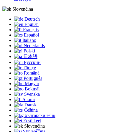
Slovenčina
Deutsch
English
Français
Español
Italiano
Nederlands
Polski
日本語
Русский
Türkçe
Română
Português
Magyar
Bokmål
Svenska
Suomi
Dansk
Čeština
български език
Eesti keel
Slovenčina
Slovenščina