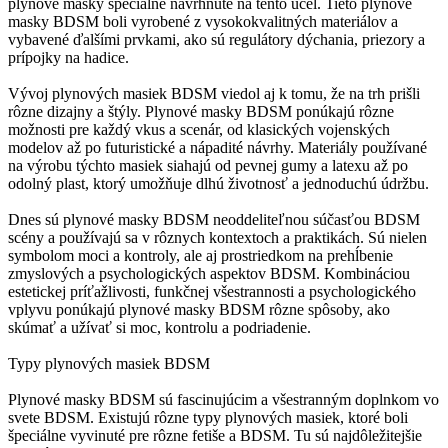
plynové masky špeciálne navrhnuté na tento účel. Tieto plynové
masky BDSM boli vyrobené z vysokokvalitných materiálov a
vybavené ďalšími prvkami, ako sú regulátory dýchania, priezory a
prípojky na hadice.
Vývoj plynových masiek BDSM viedol aj k tomu, že na trh prišli
rôzne dizajny a štýly. Plynové masky BDSM ponúkajú rôzne
možnosti pre každý vkus a scenár, od klasických vojenských
modelov až po futuristické a nápadité návrhy. Materiály používané
na výrobu týchto masiek siahajú od pevnej gumy a latexu až po
odolný plast, ktorý umožňuje dlhú životnosť a jednoduchú údržbu.
Dnes sú plynové masky BDSM neoddeliteľnou súčasťou BDSM
scény a používajú sa v rôznych kontextoch a praktikách. Sú nielen
symbolom moci a kontroly, ale aj prostriedkom na prehĺbenie
zmyslových a psychologických aspektov BDSM. Kombináciou
estetickej príťažlivosti, funkčnej všestrannosti a psychologického
vplyvu ponúkajú plynové masky BDSM rôzne spôsoby, ako
skúmať a užívať si moc, kontrolu a podriadenie.
Typy plynových masiek BDSM
Plynové masky BDSM sú fascinujúcim a všestranným doplnkom vo
svete BDSM. Existujú rôzne typy plynových masiek, ktoré boli
špeciálne vyvinuté pre rôzne fetiše a BDSM. Tu sú najdôležitejšie