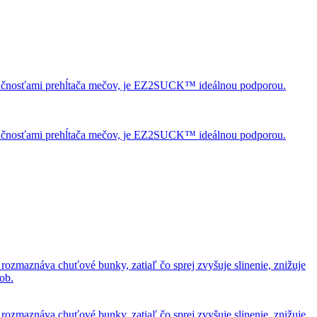
o zručnosťami prehĺtača mečov, je EZ2SUCK™ ideálnou podporou.
o zručnosťami prehĺtača mečov, je EZ2SUCK™ ideálnou podporou.
ozmaznáva chuťové bunky, zatiaľ čo sprej zvyšuje slinenie, znižuje
ob.
ozmaznáva chuťové bunky, zatiaľ čo sprej zvyšuje slinenie, znižuje