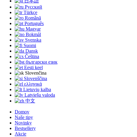
日本語
Русский
Türkçe
Română
Português
Magyar
Bokmål
Svenska
Suomi
Dansk
Čeština
български език
Eesti keel
Slovenčina
Slovenščina
ελληνικά
Lietuvių kalba
Latviešu valoda
中文
Domov
Naše tipy
Novinky
Bestsellery
Akcie