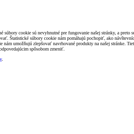
né súbory cookie sú nevyhnutné pre fungovanie našej stránky, a preto
šovať. Štatistické súbory cookie nám pomáhajú pochopiť, ako návštevníc
nám umožňujú zlepšovať navrhované produkty na našej stránke. Tieto 
 zodpovedajúcim spôsobom zmeniť.
v
.