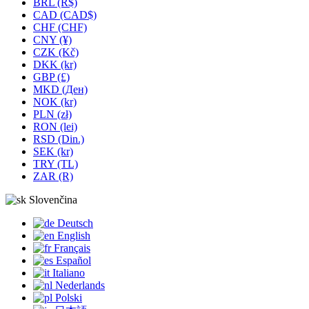
BRL (R$)
CAD (CAD$)
CHF (CHF)
CNY (¥)
CZK (Kč)
DKK (kr)
GBP (£)
MKD (Ден)
NOK (kr)
PLN (zł)
RON (lei)
RSD (Din.)
SEK (kr)
TRY (TL)
ZAR (R)
Slovenčina
Deutsch
English
Français
Español
Italiano
Nederlands
Polski