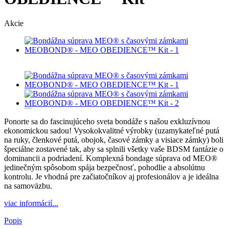
Akcie
Ponorte sa do fascinujúceho sveta bondáže s našou exkluzívnou
ekonomickou sadou! Vysokokvalitné výrobky (uzamykateľné putá
na ruky, členkové putá, obojok, časové zámky a visiace zámky) boli
špeciálne zostavené tak, aby sa splnili všetky vaše BDSM fantázie o
dominancii a podriadení. Komplexná bondage súprava od MEO®
jedinečným spôsobom spája bezpečnosť, pohodlie a absolútnu
kontrolu. Je vhodná pre začiatočníkov aj profesionálov a je ideálna
na samoväzbu.
viac informácií...
Popis