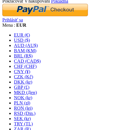
Pokračovať v nakupovaní
Pokladňa
Prihlásiť sa
Mena :
EUR
EUR (€)
USD ($)
AUD (AU$)
BAM (KM)
BRL (R$)
CAD (CAD$)
CHF (CHF)
CNY (¥)
CZK (Kč)
DKK (kr)
GBP (£)
MKD (Ден)
NOK (kr)
PLN (zł)
RON (lei)
RSD (Din.)
SEK (kr)
TRY (TL)
ZAR (R)