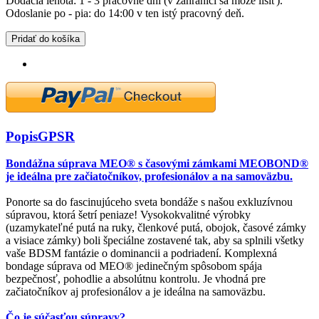
Dodacia lehota: 1 - 3 pracovné dni (v zahraničí sa môže líšiť).
Odoslanie po - pia: do 14:00 v ten istý pracovný deň.
Pridať do košíka
Popis
GPSR
Bondážna súprava MEO® s časovými zámkami MEOBOND®
je ideálna pre začiatočníkov, profesionálov a na samoväzbu.
Ponorte sa do fascinujúceho sveta bondáže s našou exkluzívnou
súpravou, ktorá šetrí peniaze! Vysokokvalitné výrobky
(uzamykateľné putá na ruky, členkové putá, obojok, časové zámky
a visiace zámky) boli špeciálne zostavené tak, aby sa splnili všetky
vaše BDSM fantázie o dominancii a podriadení. Komplexná
bondage súprava od MEO® jedinečným spôsobom spája
bezpečnosť, pohodlie a absolútnu kontrolu. Je vhodná pre
začiatočníkov aj profesionálov a je ideálna na samoväzbu.
Čo je súčasťou súpravy?