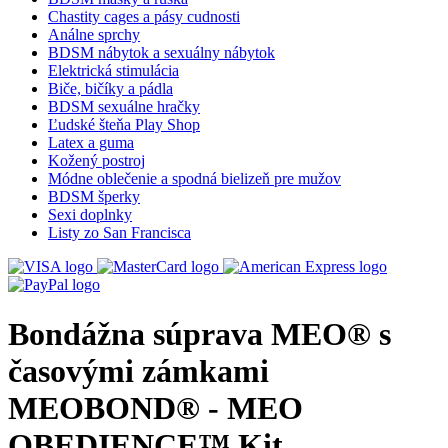
Chastity cages a pásy cudnosti
Análne sprchy
BDSM nábytok a sexuálny nábytok
Elektrická stimulácia
Biče, bičíky a pádla
BDSM sexuálne hračky
Ľudské šteňa Play Shop
Latex a guma
Kožený postroj
Módne oblečenie a spodná bielizeň pre mužov
BDSM šperky
Sexi doplnky
Listy zo San Francisca
Bondážna súprava MEO® s
časovými zámkami
MEOBOND® - MEO
OBEDIENCE™ Kit