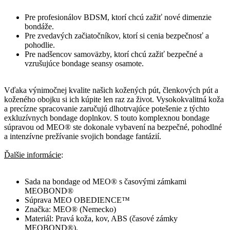
Pre profesionálov BDSM, ktorí chcú zažiť nové dimenzie
bondáže.
Pre zvedavých začiatočníkov, ktorí si cenia bezpečnosť a
pohodlie.
Pre nadšencov samoväzby, ktorí chcú zažiť bezpečné a
vzrušujúce bondage seansy osamote.
Vďaka výnimočnej kvalite našich kožených pút, členkových pút a
koženého obojku si ich kúpite len raz za život. Vysokokvalitná koža
a precízne spracovanie zaručujú dlhotrvajúce potešenie z týchto
exkluzívnych bondage doplnkov. S touto komplexnou bondage
súpravou od MEO® ste dokonale vybavení na bezpečné, pohodlné
a intenzívne prežívanie svojich bondage fantázií.
Ďalšie informácie
:
Sada na bondage od MEO® s časovými zámkami
MEOBOND®
Súprava MEO OBEDIENCE™
Značka: MEO® (Nemecko)
Materiál: Pravá koža, kov, ABS (časové zámky
MEOBOND®).