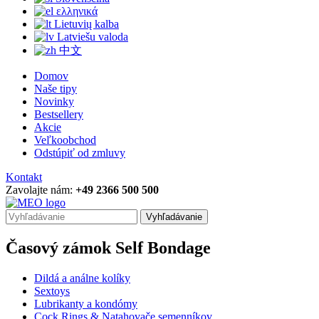
ελληνικά
Lietuvių kalba
Latviešu valoda
中文
Domov
Naše tipy
Novinky
Bestsellery
Akcie
Veľkoobchod
Odstúpiť od zmluvy
Kontakt
Zavolajte nám:
+49 2366 500 500
Vyhľadávanie
Časový zámok Self Bondage
Dildá a análne kolíky
Sextoys
Lubrikanty a kondómy
Cock Rings & Natahovače semenníkov