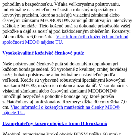
pohodlím a bezpečnosťou. Vďaka veľkorysému polstrovaniu,
individuálne nastaviteľnej veľkosti a robustným špeciálnym
kovovým prackám, ktoré sa zaisťujú visiacimi zámkami alebo
časovými zámkami MEOBOND®, zaručujú dlhotrvajúci intenzívny
zážitok z bondáže. Tieto kožené putá sa dokonale prispôsobia vašej
pokožke a dajú sa nosiť aj pod každodenným oblečením. Rozmery:
24 cm dĺžka x 6,0 cm šírka.
Viac informácií o kožených putách od
spoločnosti MEO® nájdete TU.
Vysokokvalitné kožařské členkové putá:
Naše polstrované členkové putá sú dokonalým doplnkom pri
každom bondage sedení. Sú vyrobené z kvalitnej zrnitej hovädzej
kože, bohato polstrované a individuálne nastaviteľné podľa
veľkosti. Keďže sú vybavené robustnými špeciálnymi kovovými
prackami MEO®, možno ich dokonca uzamknúť. V kombinácii s
visiacimi zámkami alebo časovými zámkami MEOBOND®
umožňujú bezpečné a pohodlné bondage hry, ktoré potešia
začiatočníkov aj profesionálov. Rozmery: dĺžka 30 cm x šírka 7,0
cm.
Viac informácií o kožených manžetách na členky MEO®
nájdete TU.
Uzamykateľný kožený obojok s tromi D-krúžkami:
Pôsobivý, mimoriadne široký obojok BDSM (výška 60 mm) z