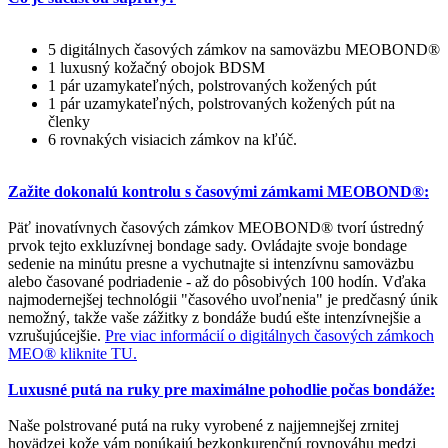
5 digitálnych časových zámkov na samoväzbu MEOBOND®
1 luxusný kožačný obojok BDSM
1 pár uzamykateľných, polstrovaných kožených pút
1 pár uzamykateľných, polstrovaných kožených pút na
členky
6 rovnakých visiacich zámkov na kľúč.
Zažite dokonalú kontrolu s časovými zámkami MEOBOND®:
Päť inovatívnych časových zámkov MEOBOND® tvorí ústredný
prvok tejto exkluzívnej bondage sady. Ovládajte svoje bondage
sedenie na minútu presne a vychutnajte si intenzívnu samoväzbu
alebo časované podriadenie - až do pôsobivých 100 hodín. Vďaka
najmodernejšej technológii "časového uvoľnenia" je predčasný únik
nemožný, takže vaše zážitky z bondáže budú ešte intenzívnejšie a
vzrušujúcejšie.
Pre viac informácií o digitálnych časových zámkoch
MEO® kliknite TU.
Luxusné putá na ruky pre maximálne pohodlie počas bondáže:
Naše polstrované putá na ruky vyrobené z najjemnejšej zrnitej
hovädzej kože vám ponúkajú bezkonkurenčnú rovnováhu medzi