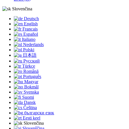
Slovenčina
Deutsch
English
Français
Español
Italiano
Nederlands
Polski
日本語
Русский
Türkçe
Română
Português
Magyar
Bokmål
Svenska
Suomi
Dansk
Čeština
български език
Eesti keel
Slovenčina
Slovenščina