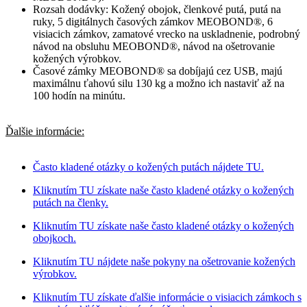
Rozsah dodávky: Kožený obojok, členkové putá, putá na
ruky, 5 digitálnych časových zámkov MEOBOND®, 6
visiacich zámkov, zamatové vrecko na uskladnenie, podrobný
návod na obsluhu MEOBOND®, návod na ošetrovanie
kožených výrobkov.
Časové zámky MEOBOND® sa dobíjajú cez USB, majú
maximálnu ťahovú silu 130 kg a možno ich nastaviť až na
100 hodín na minútu.
Ďalšie informácie:
Často kladené otázky o kožených putách nájdete TU.
Kliknutím TU získate naše často kladené otázky o kožených
putách na členky.
Kliknutím TU získate naše často kladené otázky o kožených
obojkoch.
Kliknutím TU nájdete naše pokyny na ošetrovanie kožených
výrobkov.
Kliknutím TU získate ďalšie informácie o visiacich zámkoch s