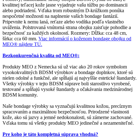
kvalitnej teľacej kože jasne vyjadruje vašu túžbu po dominancii
alebo podriadení. Vďaka trom robustným D-krúžkom ponúka
nespočetné možnosti na naplnenie vašich bondage fantázií.
Pripevnite k nemu laná, reťaze alebo vodítka podľa vlastného
uváženia. Polstrovaná vnútorná strana obojku zaisťuje pohodlie a
bezpečnosť za každých okolností. Rozmery: Dĺžka: cca 48 cm,
šírka: cca 60 mm.
Viac informácií o koženom bondage obojku od
MEO® nájdete TU.
Bezkonkurenčná kvalita od MEO®:
Produkty MEO z Nemecka sú už viac ako 20 rokov symbolom
vysokokvalitných BDSM výrobkov a bondage doplnkov, ktoré sú
nielen odolné a funkčné, ale spĺňajú aj najvyššie estetické štandardy.
Všetky výrobky v tejto BDSM súprave boli starostlivo vyrobené,
testované a spĺňajú vysoké štandardy a očakávania medzinárodnej
BDSM komunity.
Naše bondage výrobky sa vyznačujú kvalitnou kožou, precíznym
spracovaním a maximálnou bezpečnosťou. Prirodzené vlastnosti
kože, ako sú jazvy a jemné nedokonalosti, sú zámerne zachované.
Vďaka tomu sú všetky produkty MEO jedinečné a nezameniteľné.
Pre koho je táto kompletná súprava vhodná?