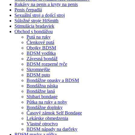
Rukávy na penis a kryty na penis
Penis čerpadlá
Sexuální stroj a dojící stroj
Súložné stroje HiSmith
Stimulácia bradaviek
Obchod s bondážou
Putá na ruky
Členkové putá
Obojky BDSM
BDSM vodítka
Závesná bondáž
BDSM rozperné tyče
Skromnejšie
BDSM puto
Bondážne opasky a BDSM
Bondážna páska
Bondážne laná
Shibari bondage
Pútka na ruky a nohy
Bondážne doplnky
Časový zámok Self Bondage
Lekárske obmedzenia
Vlastné otroctvo
BDSM nápady na darčeky
BDSM masky a rúška