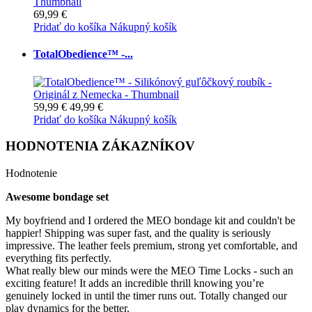
69,99 €
Pridať do košíka
Nákupný košík
TotalObedience™ -...
59,99 €
49,99 €
Pridať do košíka
Nákupný košík
HODNOTENIA ZÁKAZNÍKOV
Hodnotenie
Awesome bondage set
My boyfriend and I ordered the MEO bondage kit and couldn't be
happier! Shipping was super fast, and the quality is seriously
impressive. The leather feels premium, strong yet comfortable, and
everything fits perfectly.
What really blew our minds were the MEO Time Locks - such an
exciting feature! It adds an incredible thrill knowing you’re
genuinely locked in until the timer runs out. Totally changed our
play dynamics for the better.