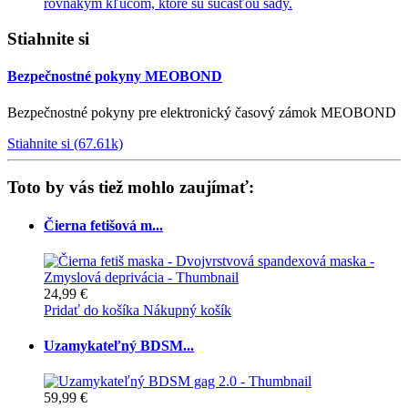
rovnakým kľúčom, ktoré sú súčasťou sady.
Stiahnite si
Bezpečnostné pokyny MEOBOND
Bezpečnostné pokyny pre elektronický časový zámok MEOBOND
Stiahnite si (67.61k)
Toto by vás tiež mohlo zaujímať:
Čierna fetišová m...
24,99 €
Pridať do košíka
Nákupný košík
Uzamykateľný BDSM...
59,99 €