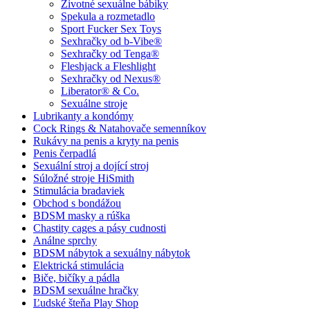
Životné sexuálne bábiky
Spekula a rozmetadlo
Sport Fucker Sex Toys
Sexhračky od b-Vibe®
Sexhračky od Tenga®
Fleshjack a Fleshlight
Sexhračky od Nexus®
Liberator® & Co.
Sexuálne stroje
Lubrikanty a kondómy
Cock Rings & Natahovače semenníkov
Rukávy na penis a kryty na penis
Penis čerpadlá
Sexuální stroj a dojící stroj
Súložné stroje HiSmith
Stimulácia bradaviek
Obchod s bondážou
BDSM masky a rúška
Chastity cages a pásy cudnosti
Análne sprchy
BDSM nábytok a sexuálny nábytok
Elektrická stimulácia
Biče, bičíky a pádla
BDSM sexuálne hračky
Ľudské šteňa Play Shop