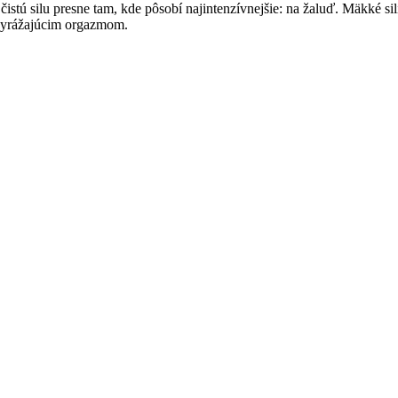
stú silu presne tam, kde pôsobí najintenzívnejšie: na žaluď. Mäkké si
 vyrážajúcim orgazmom.