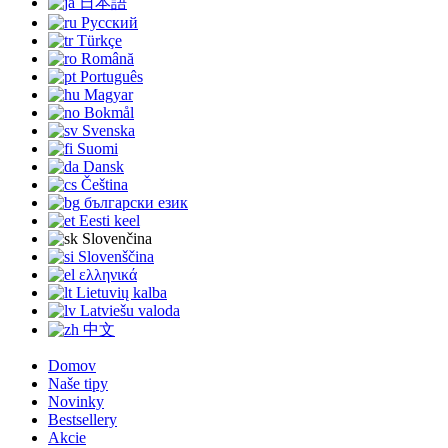
日本語
Русский
Türkçe
Română
Português
Magyar
Bokmål
Svenska
Suomi
Dansk
Čeština
български език
Eesti keel
Slovenčina
Slovenščina
ελληνικά
Lietuvių kalba
Latviešu valoda
中文
Domov
Naše tipy
Novinky
Bestsellery
Akcie