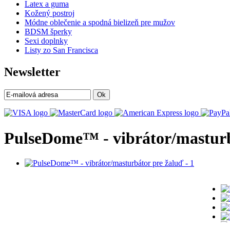
Latex a guma
Kožený postroj
Módne oblečenie a spodná bielizeň pre mužov
BDSM šperky
Sexi doplnky
Listy zo San Francisca
Newsletter
Ok
PulseDome™ - vibrátor/masturb