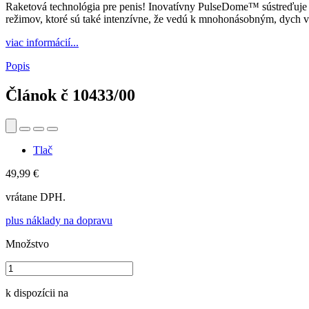
Raketová technológia pre penis! Inovatívny PulseDome™ sústreďuje či
režimov, ktoré sú také intenzívne, že vedú k mnohonásobným, dych
viac informácií...
Popis
Článok č
10433/00
Tlač
49,99 €
vrátane DPH.
plus náklady na dopravu
Množstvo
k dispozícii na