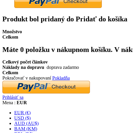
Produkt bol pridaný do Pridať do košíka
Množstvo
Celkom
Máte
0
položku v nákupnom košíku.
V nák
Celkový počet článkov
Náklady na dopravu
doprava zadarmo
Celkom
Pokračovať v nakupovaní
Pokladňa
Prihlásiť sa
Mena :
EUR
EUR (€)
USD ($)
AUD (AU$)
BAM (KM)