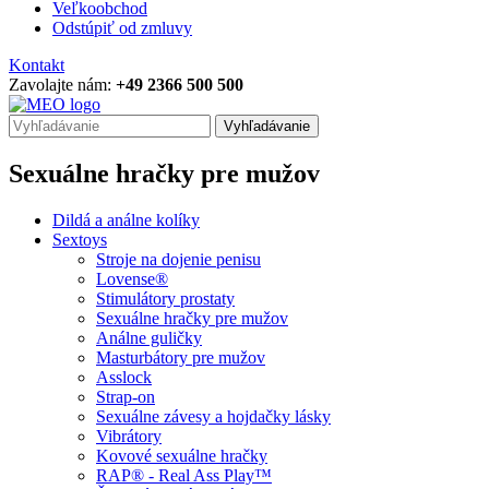
Veľkoobchod
Odstúpiť od zmluvy
Kontakt
Zavolajte nám:
+49 2366 500 500
Vyhľadávanie
Sexuálne hračky pre mužov
Dildá a análne kolíky
Sextoys
Stroje na dojenie penisu
Lovense®
Stimulátory prostaty
Sexuálne hračky pre mužov
Análne guličky
Masturbátory pre mužov
Asslock
Strap-on
Sexuálne závesy a hojdačky lásky
Vibrátory
Kovové sexuálne hračky
RAP® - Real Ass Play™