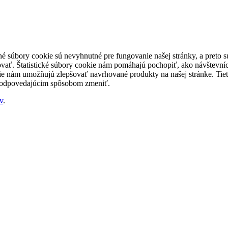
né súbory cookie sú nevyhnutné pre fungovanie našej stránky, a preto
šovať. Štatistické súbory cookie nám pomáhajú pochopiť, ako návštevníc
nám umožňujú zlepšovať navrhované produkty na našej stránke. Tieto 
 zodpovedajúcim spôsobom zmeniť.
v
.