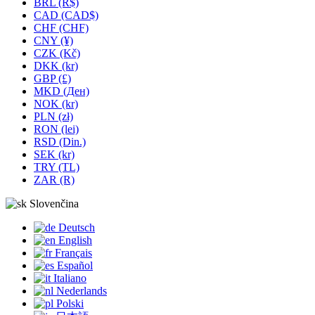
BRL (R$)
CAD (CAD$)
CHF (CHF)
CNY (¥)
CZK (Kč)
DKK (kr)
GBP (£)
MKD (Ден)
NOK (kr)
PLN (zł)
RON (lei)
RSD (Din.)
SEK (kr)
TRY (TL)
ZAR (R)
Slovenčina
Deutsch
English
Français
Español
Italiano
Nederlands
Polski