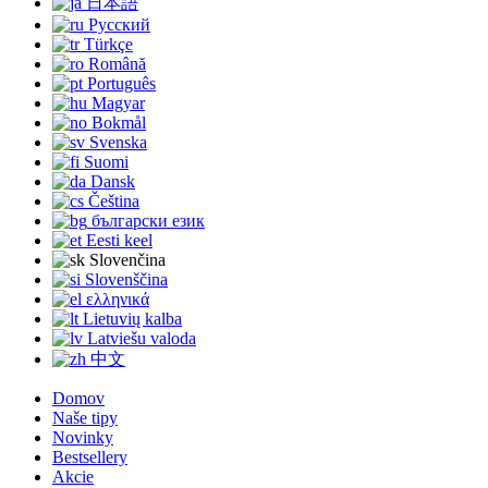
日本語
Русский
Türkçe
Română
Português
Magyar
Bokmål
Svenska
Suomi
Dansk
Čeština
български език
Eesti keel
Slovenčina
Slovenščina
ελληνικά
Lietuvių kalba
Latviešu valoda
中文
Domov
Naše tipy
Novinky
Bestsellery
Akcie