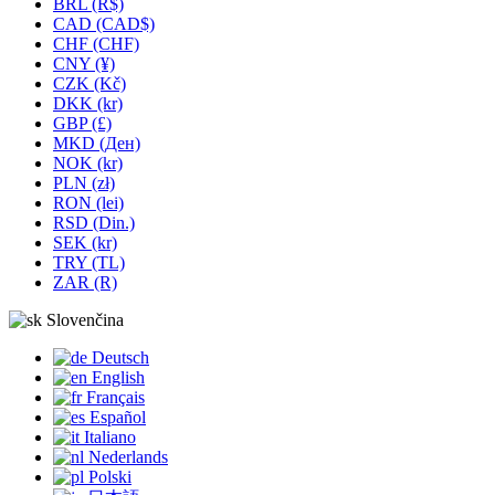
BRL (R$)
CAD (CAD$)
CHF (CHF)
CNY (¥)
CZK (Kč)
DKK (kr)
GBP (£)
MKD (Ден)
NOK (kr)
PLN (zł)
RON (lei)
RSD (Din.)
SEK (kr)
TRY (TL)
ZAR (R)
Slovenčina
Deutsch
English
Français
Español
Italiano
Nederlands
Polski