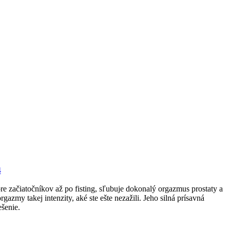
e začiatočníkov až po fisting, sľubuje dokonalý orgazmus prostaty a
my takej intenzity, aké ste ešte nezažili. Jeho silná prísavná
šenie.