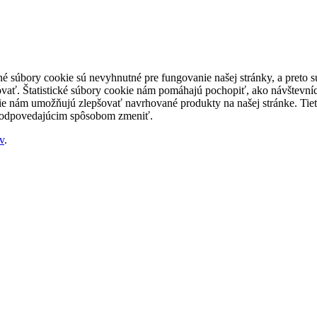
né súbory cookie sú nevyhnutné pre fungovanie našej stránky, a preto
šovať. Štatistické súbory cookie nám pomáhajú pochopiť, ako návštevníc
nám umožňujú zlepšovať navrhované produkty na našej stránke. Tieto 
 zodpovedajúcim spôsobom zmeniť.
v
.