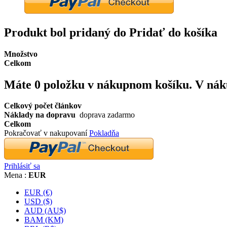
Produkt bol pridaný do Pridať do košíka
Množstvo
Celkom
Máte
0
položku v nákupnom košíku.
V nák
Celkový počet článkov
Náklady na dopravu
doprava zadarmo
Celkom
Pokračovať v nakupovaní
Pokladňa
Prihlásiť sa
Mena :
EUR
EUR (€)
USD ($)
AUD (AU$)
BAM (KM)