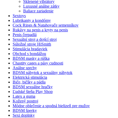
Sklenené vibrátory
Luxusné análne zátky
Baliace zariadenie
Sextoys
Lubrikanty a kondómy
Cock Rings & Natahovače semenníkov
Rukávy na penis a kryty na penis
Penis čerpadlá
Sexuální stroj a dojící stroj
Súložné stroje HiSmith
Stimulácia bradaviek
Obchod s bondážou
BDSM masky a rúška
Chastity cages a pásy cudnosti
Análne sprchy
BDSM nábytok a sexuálny nábytok
Elektrická stimulácia
Biče, bičíky a pádla
BDSM sexuálne hračky
Ľudské šteňa Play Shop
Latex a guma
Kožený postroj
Módne oblečenie a spodná bielizeň pre mužov
BDSM šperky
Sexi doplnky