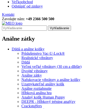
Veľkoobchod
Odstúpiť od zmluvy
Kontakt
Zavolajte nám:
+49 2366 500 500
Vyhľadávanie
Análne zátky
Dildá a análne kolíky
Príslušenstvo Vac-U-Lock®
Realistické vibrátory
Dildá
Veľmi veľké vibrátory (30 cm a dlhšie)
Dvojité vibrátory
Análne zátky
Nafukovacie vibrátory a análne kolíky
Uzamykateľné análny kolík
Análne roztiahnutie
Hĺbková análna hra
Analný kolík Human Puppy
DEEPR - Hĺbkový tréning analýzy
Crackstuffers