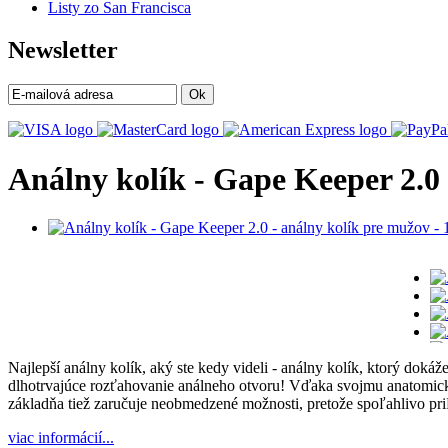
Listy zo San Francisca
Newsletter
Ok
Análny kolík - Gape Keeper 2.0
Najlepší análny kolík, aký ste kedy videli - análny kolík, ktorý do
dlhotrvajúce rozťahovanie análneho otvoru! Vďaka svojmu anatomicky d
základňa tiež zaručuje neobmedzené možnosti, pretože spoľahlivo 
viac informácií...