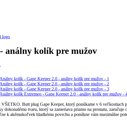
 - análny kolík pre mužov
káže VŠETKO. Butt plug Gape Keeper, ktorý ponúkame v 6 veľkostiach pr
okonalému tvaru, ktorý sa zameriava priamo na prostatu, zaručuje orgaz
priľne k akémukoľvek hladkému povrchu a ponúkne vám maximálne pote