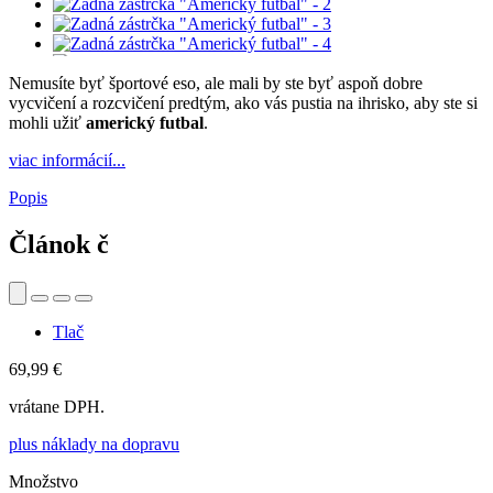
Nemusíte byť športové eso, ale mali by ste byť aspoň dobre
vycvičení a rozcvičení predtým, ako vás pustia na ihrisko, aby ste si
mohli užiť
americký futbal
.
viac informácií...
Popis
Článok č
Tlač
69,99 €
vrátane DPH.
plus náklady na dopravu
Množstvo