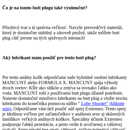
Čo je na tomto butt plugu také výnimočné?
Pôsobivý tvar a tá správna veľkosť. Navyše presvedčivý materiál,
ktorý je dostatočne stabilný a zároveň pružný, takže môžete butt
plug cítiť presne na tých správnych miestach!
Aký lubrikant mám použiť pre tento butt plug?
Pre tento análny kolík odporúčame naše hybridné osobné lubrikanty
MANCUNT alebo FORMULA X. MANCUNT spája výhody
dvoch svetov: Kĺže ako silikón a zmýva sa rovnako ľahko ako
voda. MANCUNT robí z používania butt plugu úžasné potešenie.
Naneste dostatočné množstvo lubrikantu na butt plug a vložte trochu
lubrikantu do konečníka pomocou nášho "
Lube Shooter" (kliknite
sem).
Odporúčame vám tiež použiť náš sprej Extremeo. Tento sprej
je ideálnou voľbou pre začiatočníkov v análnom sexe aj skúsených
fanúšikov veľkých análnych kolíkov. Špeciálny účinok Extremeo
podporuje ľahkú penetráciu, a preto vedie k uvoľnenej a vášnivej
rozkoši. Sprej pôsobí bez straty citlivosti, znižuje bolestivú citlivosť