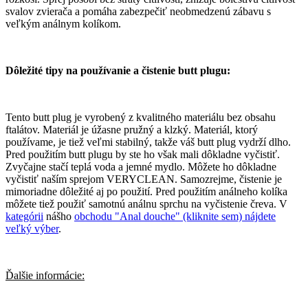
svalov zvierača a pomáha zabezpečiť neobmedzenú zábavu s
veľkým análnym kolíkom.
Dôležité tipy na používanie a čistenie butt plugu:
Tento butt plug je vyrobený z kvalitného materiálu bez obsahu
ftalátov. Materiál je úžasne pružný a klzký. Materiál, ktorý
používame, je tiež veľmi stabilný, takže váš butt plug vydrží dlho.
Pred použitím butt plugu by ste ho však mali dôkladne vyčistiť.
Zvyčajne stačí teplá voda a jemné mydlo. Môžete ho dôkladne
vyčistiť naším sprejom VERYCLEAN. Samozrejme, čistenie je
mimoriadne dôležité aj po použití. Pred použitím análneho kolíka
môžete tiež použiť samotnú análnu sprchu na vyčistenie čreva. V
kategórii
nášho
obchodu "Anal douche" (kliknite sem) nájdete
veľký výber
.
Ďalšie informácie: