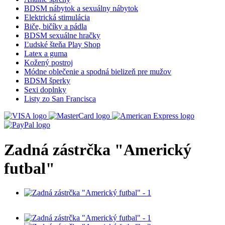
BDSM nábytok a sexuálny nábytok
Elektrická stimulácia
Biče, bičíky a pádla
BDSM sexuálne hračky
Ľudské šteňa Play Shop
Latex a guma
Kožený postroj
Módne oblečenie a spodná bielizeň pre mužov
BDSM šperky
Sexi doplnky
Listy zo San Francisca
Zadná zástrčka "Americký
futbal"