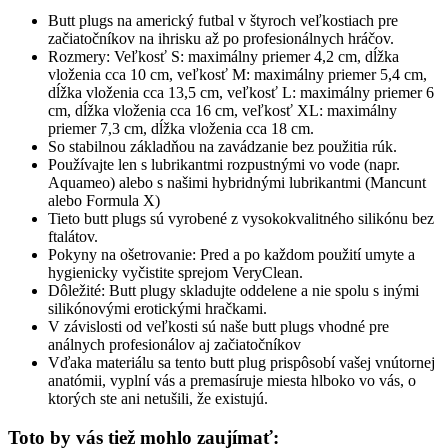
Butt plugs na americký futbal v štyroch veľkostiach pre
začiatočníkov na ihrisku až po profesionálnych hráčov.
Rozmery: Veľkosť S: maximálny priemer 4,2 cm, dĺžka
vloženia cca 10 cm, veľkosť M: maximálny priemer 5,4 cm,
dĺžka vloženia cca 13,5 cm, veľkosť L: maximálny priemer 6
cm, dĺžka vloženia cca 16 cm, veľkosť XL: maximálny
priemer 7,3 cm, dĺžka vloženia cca 18 cm.
So stabilnou základňou na zavádzanie bez použitia rúk.
Používajte len s lubrikantmi rozpustnými vo vode (napr.
Aquameo) alebo s našimi hybridnými lubrikantmi (Mancunt
alebo Formula X)
Tieto butt plugs sú vyrobené z vysokokvalitného silikónu bez
ftalátov.
Pokyny na ošetrovanie: Pred a po každom použití umyte a
hygienicky vyčistite sprejom VeryClean.
Dôležité: Butt plugy skladujte oddelene a nie spolu s inými
silikónovými erotickými hračkami.
V závislosti od veľkosti sú naše butt plugs vhodné pre
análnych profesionálov aj začiatočníkov
Vďaka materiálu sa tento butt plug prispôsobí vašej vnútornej
anatómii, vyplní vás a premasíruje miesta hlboko vo vás, o
ktorých ste ani netušili, že existujú.
Toto by vás tiež mohlo zaujímať: