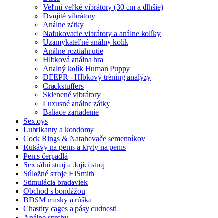
Veľmi veľké vibrátory (30 cm a dlhšie)
Dvojité vibrátory
Análne zátky
Nafukovacie vibrátory a análne kolíky
Uzamykateľné análny kolík
Análne roztiahnutie
Hĺbková análna hra
Analný kolík Human Puppy
DEEPR - Hĺbkový tréning analýzy
Crackstuffers
Sklenené vibrátory
Luxusné análne zátky
Baliace zariadenie
Sextoys
Lubrikanty a kondómy
Cock Rings & Natahovače semenníkov
Rukávy na penis a kryty na penis
Penis čerpadlá
Sexuální stroj a dojící stroj
Súložné stroje HiSmith
Stimulácia bradaviek
Obchod s bondážou
BDSM masky a rúška
Chastity cages a pásy cudnosti
Análne sprchy