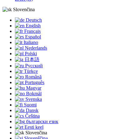
Slovenčina
Deutsch
English
Français
Español
Italiano
Nederlands
Polski
日本語
Русский
Türkçe
Română
Português
Magyar
Bokmål
Svenska
Suomi
Dansk
Čeština
български език
Eesti keel
Slovenčina
Slovenščina