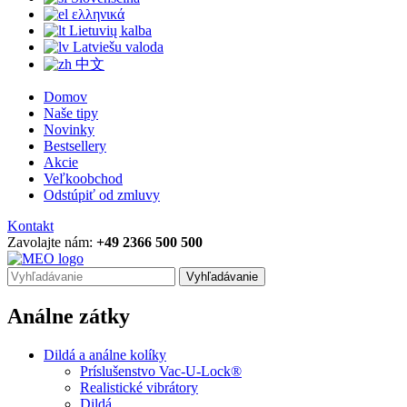
ελληνικά
Lietuvių kalba
Latviešu valoda
中文
Domov
Naše tipy
Novinky
Bestsellery
Akcie
Veľkoobchod
Odstúpiť od zmluvy
Kontakt
Zavolajte nám:
+49 2366 500 500
Vyhľadávanie
Análne zátky
Dildá a análne kolíky
Príslušenstvo Vac-U-Lock®
Realistické vibrátory
Dildá