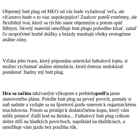
Objemný butt plug od MEO od vás bude vyžadovať veľa, ale
víťazstvo bude o to viac uspokojujúce! Znalcov poteší extrémny, ale
flexibilný tvar, ktorý sa rýchlo stane objemným a potom opäť
štíhlym. Skvelý materiál umožňuje butt plugu pohodlne kĺzať, zatiaľ
čo nespočetné hrubé drážky a brázdy masírujú všetky erotogénne
análne zóny.
Vďaka jeho tvaru, ktorý pripomína americkú futbalovú loptu, si
možno vychutnať análnu stimuláciu, ktorú doteraz nedokázal
ponúknuť žiadny iný butt plug.
Hra sa začína
takzvaným výkopom a prebieha
podľa
jasne
stanoveného plánu. Položte butt plug na pevný povrch, pomaly si
naň sadnite a vydajte sa na športovú jazdu smerom k orgazmickému
touchdownu. Potom sa pristúpi k dodatočnému kopu, ktorý vám
môže priniesť ďalší bod na ihrisku... Futbalový butt plug celkom
dobre drží na hladkých povrchoch, napríklad na dlaždiciach, a
umožňuje vám jazdu bez použitia rúk.