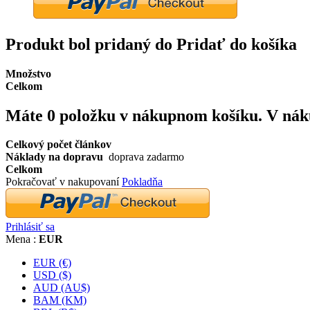
Produkt bol pridaný do Pridať do košíka
Množstvo
Celkom
Máte
0
položku v nákupnom košíku.
V nák
Celkový počet článkov
Náklady na dopravu
doprava zadarmo
Celkom
Pokračovať v nakupovaní
Pokladňa
Prihlásiť sa
Mena :
EUR
EUR (€)
USD ($)
AUD (AU$)
BAM (KM)