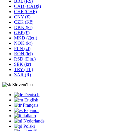
BRL (R$)
CAD (CAD$)
CHF (CHF)
CNY (¥)
CZK (Kč)
DKK (kr)
GBP (£)
MKD (Ден)
NOK (kr)
PLN (zł)
RON (lei)
RSD (Din.)
SEK (kr)
TRY (TL)
ZAR (R)
Slovenčina
Deutsch
English
Français
Español
Italiano
Nederlands
Polski