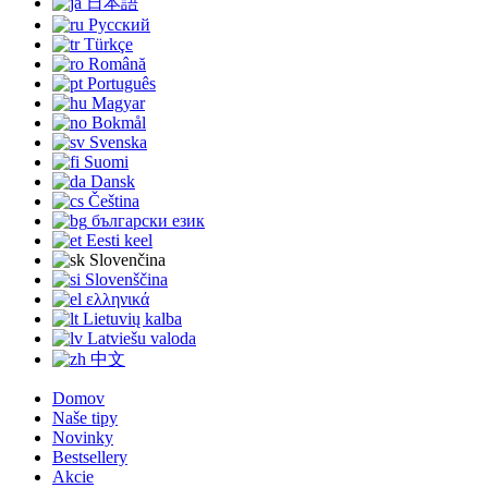
日本語
Русский
Türkçe
Română
Português
Magyar
Bokmål
Svenska
Suomi
Dansk
Čeština
български език
Eesti keel
Slovenčina
Slovenščina
ελληνικά
Lietuvių kalba
Latviešu valoda
中文
Domov
Naše tipy
Novinky
Bestsellery
Akcie