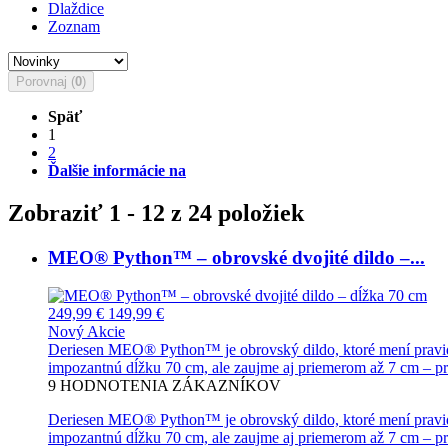
Dlaždice
Zoznam
Porovnaj (
0
)
Späť
1
2
Ďalšie informácie na
Zobraziť 1 - 12 z 24 položiek
MEO® Python™ – obrovské dvojité dildo –...
249,99 €
149,99 €
Nový
Akcie
Deriesen MEO® Python™ je obrovský dildo, ktoré mení pravidlá 
impozantnú dĺžku 70 cm, ale zaujme aj priemerom až 7 cm – pre
9
HODNOTENIA ZÁKAZNÍKOV
Deriesen MEO® Python™ je obrovský dildo, ktoré mení pravidlá 
impozantnú dĺžku 70 cm, ale zaujme aj priemerom až 7 cm – pr