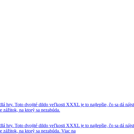
hry. Toto dvojité dildo veľkosti XXXL je to najlepšie, čo sa dá nájs
 zážitok, na ktorý sa nezabúda.
hry. Toto dvojité dildo veľkosti XXXL je to najlepšie, čo sa dá nájs
e zážitok, na ktorý sa nezabúda.
Viac na