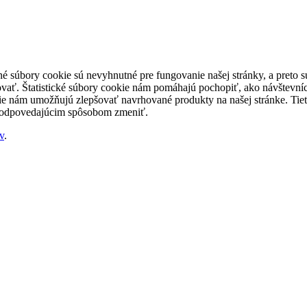
né súbory cookie sú nevyhnutné pre fungovanie našej stránky, a preto
šovať. Štatistické súbory cookie nám pomáhajú pochopiť, ako návštevníc
nám umožňujú zlepšovať navrhované produkty na našej stránke. Tieto 
 zodpovedajúcim spôsobom zmeniť.
v
.