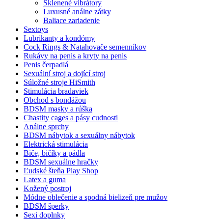
Sklenené vibrátory
Luxusné análne zátky
Baliace zariadenie
Sextoys
Lubrikanty a kondómy
Cock Rings & Natahovače semenníkov
Rukávy na penis a kryty na penis
Penis čerpadlá
Sexuální stroj a dojící stroj
Súložné stroje HiSmith
Stimulácia bradaviek
Obchod s bondážou
BDSM masky a rúška
Chastity cages a pásy cudnosti
Análne sprchy
BDSM nábytok a sexuálny nábytok
Elektrická stimulácia
Biče, bičíky a pádla
BDSM sexuálne hračky
Ľudské šteňa Play Shop
Latex a guma
Kožený postroj
Módne oblečenie a spodná bielizeň pre mužov
BDSM šperky
Sexi doplnky