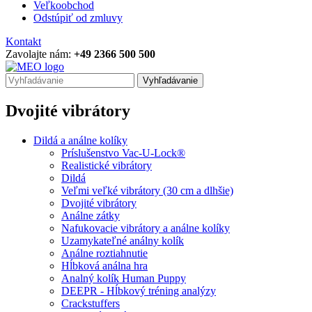
Veľkoobchod
Odstúpiť od zmluvy
Kontakt
Zavolajte nám:
+49 2366 500 500
Vyhľadávanie
Dvojité vibrátory
Dildá a análne kolíky
Príslušenstvo Vac-U-Lock®
Realistické vibrátory
Dildá
Veľmi veľké vibrátory (30 cm a dlhšie)
Dvojité vibrátory
Análne zátky
Nafukovacie vibrátory a análne kolíky
Uzamykateľné análny kolík
Análne roztiahnutie
Hĺbková análna hra
Analný kolík Human Puppy
DEEPR - Hĺbkový tréning analýzy
Crackstuffers