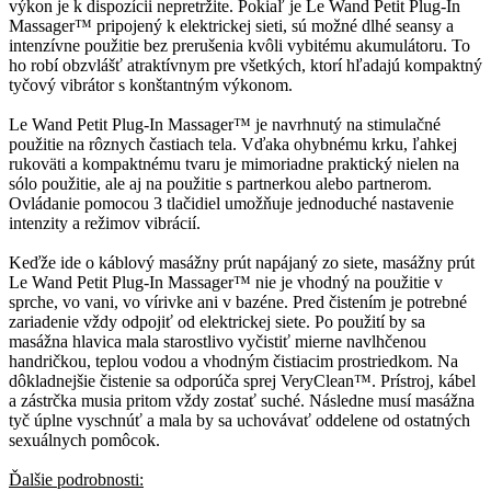
výkon je k dispozícii nepretržite. Pokiaľ je Le Wand Petit Plug-In
Massager™ pripojený k elektrickej sieti, sú možné dlhé seansy a
intenzívne použitie bez prerušenia kvôli vybitému akumulátoru. To
ho robí obzvlášť atraktívnym pre všetkých, ktorí hľadajú kompaktný
tyčový vibrátor s konštantným výkonom.
Le Wand Petit Plug-In Massager™ je navrhnutý na stimulačné
použitie na rôznych častiach tela. Vďaka ohybnému krku, ľahkej
rukoväti a kompaktnému tvaru je mimoriadne praktický nielen na
sólo použitie, ale aj na použitie s partnerkou alebo partnerom.
Ovládanie pomocou 3 tlačidiel umožňuje jednoduché nastavenie
intenzity a režimov vibrácií.
Keďže ide o káblový masážny prút napájaný zo siete, masážny prút
Le Wand Petit Plug-In Massager™ nie je vhodný na použitie v
sprche, vo vani, vo vírivke ani v bazéne. Pred čistením je potrebné
zariadenie vždy odpojiť od elektrickej siete. Po použití by sa
masážna hlavica mala starostlivo vyčistiť mierne navlhčenou
handričkou, teplou vodou a vhodným čistiacim prostriedkom. Na
dôkladnejšie čistenie sa odporúča sprej VeryClean™. Prístroj, kábel
a zástrčka musia pritom vždy zostať suché. Následne musí masážna
tyč úplne vyschnúť a mala by sa uchovávať oddelene od ostatných
sexuálnych pomôcok.
Ďalšie podrobnosti: