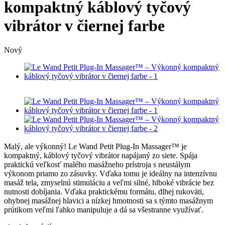
kompaktný káblový tyčový
vibrátor v čiernej farbe
Nový
Malý, ale výkonný! Le Wand Petit Plug-In Massager™ je
kompaktný, káblový tyčový vibrátor napájaný zo siete. Spája
praktickú veľkosť malého masážneho prístroja s neustálym
výkonom priamo zo zásuvky. Vďaka tomu je ideálny na intenzívnu
masáž tela, zmyselnú stimuláciu a veľmi silné, hlboké vibrácie bez
nutnosti dobíjania. Vďaka praktickému formátu, dlhej rukoväti,
ohybnej masážnej hlavici a nízkej hmotnosti sa s týmto masážnym
prútikom veľmi ľahko manipuluje a dá sa všestranne využívať.