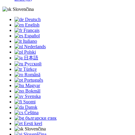
Slovenčina
Deutsch
English
Français
Español
Italiano
Nederlands
Polski
日本語
Русский
Türkçe
Română
Português
Magyar
Bokmål
Svenska
Suomi
Dansk
Čeština
български език
Eesti keel
Slovenčina
Slovenščina