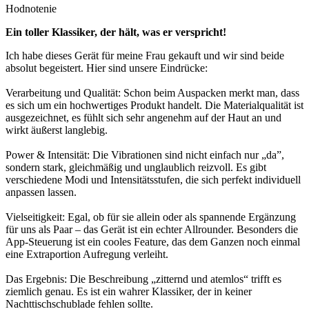
Hodnotenie
Ein toller Klassiker, der hält, was er verspricht!
Ich habe dieses Gerät für meine Frau gekauft und wir sind beide
absolut begeistert. Hier sind unsere Eindrücke:
Verarbeitung und Qualität: Schon beim Auspacken merkt man, dass
es sich um ein hochwertiges Produkt handelt. Die Materialqualität ist
ausgezeichnet, es fühlt sich sehr angenehm auf der Haut an und
wirkt äußerst langlebig.
Power & Intensität: Die Vibrationen sind nicht einfach nur „da”,
sondern stark, gleichmäßig und unglaublich reizvoll. Es gibt
verschiedene Modi und Intensitätsstufen, die sich perfekt individuell
anpassen lassen.
Vielseitigkeit: Egal, ob für sie allein oder als spannende Ergänzung
für uns als Paar – das Gerät ist ein echter Allrounder. Besonders die
App-Steuerung ist ein cooles Feature, das dem Ganzen noch einmal
eine Extraportion Aufregung verleiht.
Das Ergebnis: Die Beschreibung „zitternd und atemlos“ trifft es
ziemlich genau. Es ist ein wahrer Klassiker, der in keiner
Nachttischschublade fehlen sollte.