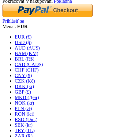
Pokračovať v nakupovaní
Pokladňa
Prihlásiť sa
Mena :
EUR
EUR (€)
USD ($)
AUD (AU$)
BAM (KM)
BRL (R$)
CAD (CAD$)
CHF (CHF)
CNY (¥)
CZK (Kč)
DKK (kr)
GBP (£)
MKD (Ден)
NOK (kr)
PLN (zł)
RON (lei)
RSD (Din.)
SEK (kr)
TRY (TL)
ZAR (R)