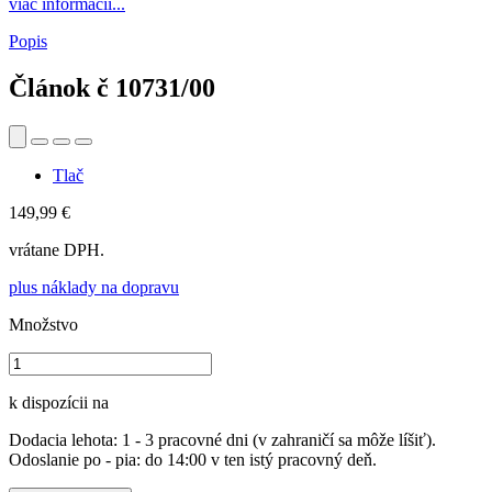
viac informácií...
Popis
Článok č
10731/00
Tlač
149,99 €
vrátane DPH.
plus náklady na dopravu
Množstvo
k dispozícii na
Dodacia lehota: 1 - 3 pracovné dni (v zahraničí sa môže líšiť).
Odoslanie po - pia: do 14:00 v ten istý pracovný deň.