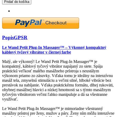
Pridať do košíka
Popis
GPSR
Le Wand Petit Plug-In Massager™ – Výkonný kompaktný
káblový tyčový vibrátor v čiernej farbe
Malý, ale výkonný! Le Wand Petit Plug-In Massager™ je
kompaktný, káblový tyčový vibrátor napájaný zo siete. Spája
praktickú veľkosť malého masážneho prístroja s neustálym
výkonom priamo zo zásuvky. Vďaka tomu je ideálny na intenzívnu
masáž tela, zmyselnú stimuláciu a veľmi silné, hlboké vibrácie bez
prestávok na nabíjanie. Vďaka praktickému formátu, dlhej rukoväti,
ohybnej masážnej hlavici a nízkej hmotnosti sa s týmto masážnym
tyčovým vibrátorom veľmi ľahko manipuluje a dá sa všestranne
využívať.
Le Wand Petit Plug-In Massager™ je mimoriadne všestranný
masážny prístroj pre ženy, mužov a páry. Ženy ním môžu intenzívne