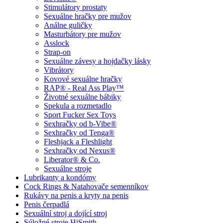
Stimulátory prostaty
Sexuálne hračky pre mužov
Análne guličky
Masturbátory pre mužov
Asslock
Strap-on
Sexuálne závesy a hojdačky lásky
Vibrátory
Kovové sexuálne hračky
RAP® - Real Ass Play™
Životné sexuálne bábiky
Spekula a rozmetadlo
Sport Fucker Sex Toys
Sexhračky od b-Vibe®
Sexhračky od Tenga®
Fleshjack a Fleshlight
Sexhračky od Nexus®
Liberator® & Co.
Sexuálne stroje
Lubrikanty a kondómy
Cock Rings & Natahovače semenníkov
Rukávy na penis a kryty na penis
Penis čerpadlá
Sexuální stroj a dojící stroj
Súložné stroje HiSmith