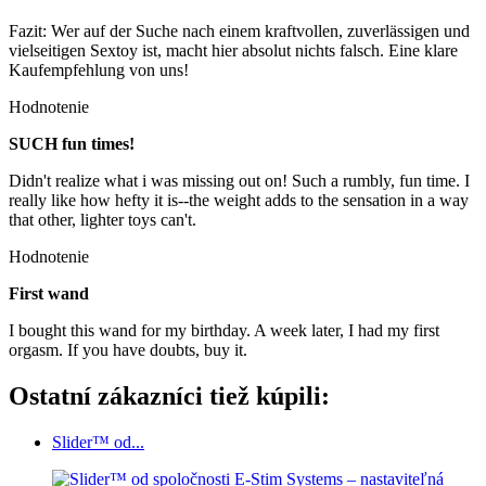
Fazit: Wer auf der Suche nach einem kraftvollen, zuverlässigen und
vielseitigen Sextoy ist, macht hier absolut nichts falsch. Eine klare
Kaufempfehlung von uns!
Hodnotenie
SUCH fun times!
Didn't realize what i was missing out on! Such a rumbly, fun time. I
really like how hefty it is--the weight adds to the sensation in a way
that other, lighter toys can't.
Hodnotenie
First wand
I bought this wand for my birthday. A week later, I had my first
orgasm. If you have doubts, buy it.
Ostatní zákazníci tiež kúpili:
Slider™ od...