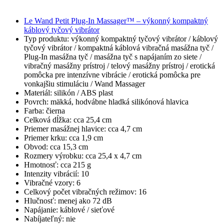
Le Wand Petit Plug-In Massager™ – výkonný kompaktný
káblový tyčový vibrátor
Typ produktu: výkonný kompaktný tyčový vibrátor / káblový
tyčový vibrátor / kompaktná káblová vibračná masážna tyč /
Plug-In masážna tyč / masážna tyč s napájaním zo siete /
vibračný masážny prístroj / telový masážny prístroj / erotická
pomôcka pre intenzívne vibrácie / erotická pomôcka pre
vonkajšiu stimuláciu / Wand Massager
Materiál: silikón / ABS plast
Povrch: mäkká, hodvábne hladká silikónová hlavica
Farba: čierna
Celková dĺžka: cca 25,4 cm
Priemer masážnej hlavice: cca 4,7 cm
Priemer krku: cca 1,9 cm
Obvod: cca 15,3 cm
Rozmery výrobku: cca 25,4 x 4,7 cm
Hmotnosť: cca 215 g
Intenzity vibrácií: 10
Vibračné vzory: 6
Celkový počet vibračných režimov: 16
Hlučnosť: menej ako 72 dB
Napájanie: káblové / sieťové
Nabíjateľný: nie