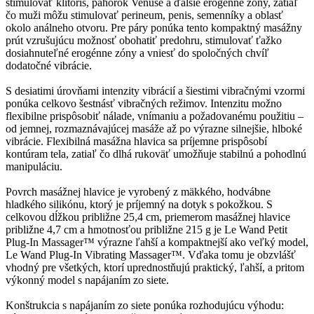
stimulovať klitoris, pahorok Venuše a ďalšie erogénne zóny, zatiaľ
čo muži môžu stimulovať perineum, penis, semenníky a oblasť
okolo análneho otvoru. Pre páry ponúka tento kompaktný masážny
prút vzrušujúcu možnosť obohatiť predohru, stimulovať ťažko
dosiahnuteľné erogénne zóny a vniesť do spoločných chvíľ
dodatočné vibrácie.
S desiatimi úrovňami intenzity vibrácií a šiestimi vibračnými vzormi
ponúka celkovo šestnásť vibračných režimov. Intenzitu možno
flexibilne prispôsobiť nálade, vnímaniu a požadovanému použitiu –
od jemnej, rozmaznávajúcej masáže až po výrazne silnejšie, hlboké
vibrácie. Flexibilná masážna hlavica sa príjemne prispôsobí
kontúram tela, zatiaľ čo dlhá rukoväť umožňuje stabilnú a pohodlnú
manipuláciu.
Povrch masážnej hlavice je vyrobený z mäkkého, hodvábne
hladkého silikónu, ktorý je príjemný na dotyk s pokožkou. S
celkovou dĺžkou približne 25,4 cm, priemerom masážnej hlavice
približne 4,7 cm a hmotnosťou približne 215 g je Le Wand Petit
Plug-In Massager™ výrazne ľahší a kompaktnejší ako veľký model,
Le Wand Plug-In Vibrating Massager™. Vďaka tomu je obzvlášť
vhodný pre všetkých, ktorí uprednostňujú praktický, ľahší, a pritom
výkonný model s napájaním zo siete.
Konštrukcia s napájaním zo siete ponúka rozhodujúcu výhodu: