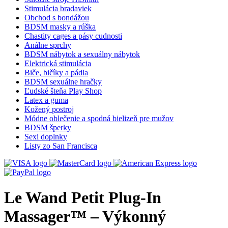
Stimulácia bradaviek
Obchod s bondážou
BDSM masky a rúška
Chastity cages a pásy cudnosti
Análne sprchy
BDSM nábytok a sexuálny nábytok
Elektrická stimulácia
Biče, bičíky a pádla
BDSM sexuálne hračky
Ľudské šteňa Play Shop
Latex a guma
Kožený postroj
Módne oblečenie a spodná bielizeň pre mužov
BDSM šperky
Sexi doplnky
Listy zo San Francisca
Le Wand Petit Plug-In
Massager™ – Výkonný