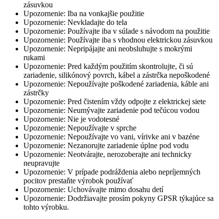
zásuvkou
Upozornenie: Iba na vonkajšie použitie
Upozornenie: Nevkladajte do tela
Upozornenie: Používajte iba v súlade s návodom na použitie
Upozornenie: Používajte iba s vhodnou elektrickou zásuvkou
Upozornenie: Nepripájajte ani neobsluhujte s mokrými
rukami
Upozornenie: Pred každým použitím skontrolujte, či sú
zariadenie, silikónový povrch, kábel a zástrčka nepoškodené
Upozornenie: Nepoužívajte poškodené zariadenia, káble ani
zástrčky
Upozornenie: Pred čistením vždy odpojte z elektrickej siete
Upozornenie: Neumývajte zariadenie pod tečúcou vodou
Upozornenie: Nie je vodotesné
Upozornenie: Nepoužívajte v sprche
Upozornenie: Nepoužívajte vo vani, vírivke ani v bazéne
Upozornenie: Nezanorujte zariadenie úplne pod vodu
Upozornenie: Neotvárajte, nerozoberajte ani technicky
neupravujte
Upozornenie: V prípade podráždenia alebo nepríjemných
pocitov prestaňte výrobok používať
Upozornenie: Uchovávajte mimo dosahu detí
Upozornenie: Dodržiavajte prosím pokyny GPSR týkajúce sa
tohto výrobku.