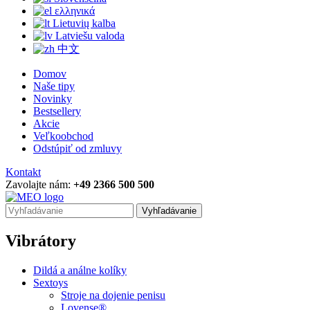
ελληνικά
Lietuvių kalba
Latviešu valoda
中文
Domov
Naše tipy
Novinky
Bestsellery
Akcie
Veľkoobchod
Odstúpiť od zmluvy
Kontakt
Zavolajte nám:
+49 2366 500 500
Vyhľadávanie
Vibrátory
Dildá a análne kolíky
Sextoys
Stroje na dojenie penisu
Lovense®