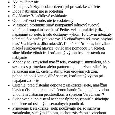
Akumulátor: nie
Doba prevádzky: neobmedzená pri prevádzke zo siete
Doba nabíjania: nie je potrebná
Ovládanie: 3-tlačidlové ovládanie
Odolnosť voči vode: nie je vodotesný
Vlastnosti produktu: silný kompaktný káblový tyčový
vibrátor, kompaktná veľkosť Petite, veľmi praktický dizajn,
napájanie zo siete, trvalo dostupný výkon, 10 úrovní intenzity
vibrácií, 6 vibračných vzorov, 16 vibračných režimov, ohybná
masážna hlavica, dlhá rukoväť, ľahká konštrukcia, hodvábne
hladká silikónová hlavica, ovládanie pomocou 3 tlačidiel,
silné hlboké vibrácie, konštantný výkon bez prestávok na
nabíjanie
Vhodný na: zmyselnú masáž tela, vonkajšiu stimuláciu, sólo
sex, sex s partnerkou alebo partnerom, intenzívne vibrácie,
relaxačnú masáž, cielenú stimuláciu erogénnych zón,
pohodlné používanie, dlhé seansy, konštantný výkon pri
napájaní zo siete
Čistenie: pred čistením odpojte z elektrickej siete, masážnu
hlavicu čistite mierne navlhčenou handričkou, teplou vodou,
vhodným čistiacim prostriedkom a sprejom VeryClean™
Skladovanie: po čistení nechajte úplne vyschnúť a skladujte
oddelene od ostatných sexuálnych pomôcok
Pripojenie k elektrickej sieti: používajte iba so suchým
zariadením, suchým káblom, suchou zástrčkou a vhodnou