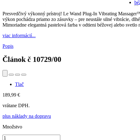
Presvedčivý výkonný prístroj! Le Wand Plug-In Vibrating Massager™ je
výkon pochádza priamo zo zásuvky – pre neustále silné vibrácie, dlh
Mimoriadne elegantná pastelová farba v odtieni béžovej alebo svetlo
viac informácií...
Popis
Článok č
10729/00
Tlač
189,99 €
vrátane DPH.
plus náklady na dopravu
Množstvo