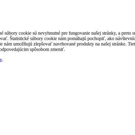
né súbory cookie sú nevyhnutné pre fungovanie našej stránky, a preto
šovať. Štatistické súbory cookie nám pomáhajú pochopiť, ako návštevníc
nám umožňujú zlepšovať navrhované produkty na našej stránke. Tieto 
 zodpovedajúcim spôsobom zmeniť.
v
.