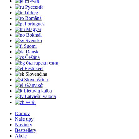
日本語
Русский
Türkçe
Română
Português
Magyar
Bokmål
Svenska
Suomi
Dansk
Čeština
български език
Eesti keel
Slovenčina
Slovenščina
ελληνικά
Lietuvių kalba
Latviešu valoda
中文
Domov
Naše tipy
Novinky
Bestsellery
Akcie