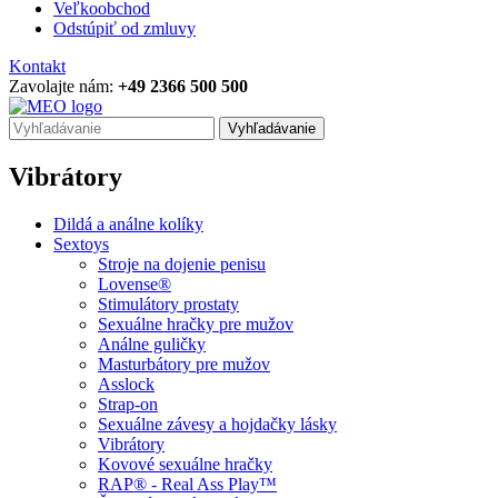
Veľkoobchod
Odstúpiť od zmluvy
Kontakt
Zavolajte nám:
+49 2366 500 500
Vyhľadávanie
Vibrátory
Dildá a análne kolíky
Sextoys
Stroje na dojenie penisu
Lovense®
Stimulátory prostaty
Sexuálne hračky pre mužov
Análne guličky
Masturbátory pre mužov
Asslock
Strap-on
Sexuálne závesy a hojdačky lásky
Vibrátory
Kovové sexuálne hračky
RAP® - Real Ass Play™