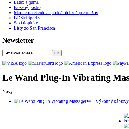
Latex a guma
Kožený postroj
Módne oblečenie a spodná bielizeň pre mužov
BDSM šperky
Sexi doplnky
Listy zo San Francisca
Newsletter
Ok
Le Wand Plug-In Vibrating Mas
Nový