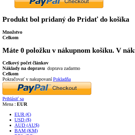
Produkt bol pridaný do Pridať do košíka
Množstvo
Celkom
Máte
0
položku v nákupnom košíku.
V nák
Celkový počet článkov
Náklady na dopravu
doprava zadarmo
Celkom
Pokračovať v nakupovaní
Pokladňa
Prihlásiť sa
Mena :
EUR
EUR (€)
USD ($)
AUD (AU$)
BAM (KM)