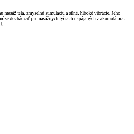
 masáž tela, zmyselnú stimuláciu a silné, hlboké vibrácie. Jeho
m môže dochádzať pri masážnych tyčiach napájaných z akumulátora.
l.