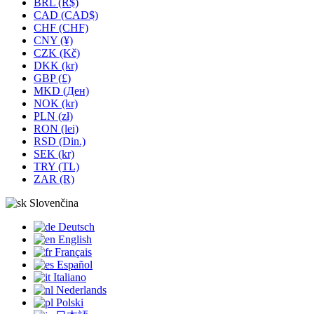
BRL (R$)
CAD (CAD$)
CHF (CHF)
CNY (¥)
CZK (Kč)
DKK (kr)
GBP (£)
MKD (Ден)
NOK (kr)
PLN (zł)
RON (lei)
RSD (Din.)
SEK (kr)
TRY (TL)
ZAR (R)
Slovenčina
Deutsch
English
Français
Español
Italiano
Nederlands
Polski