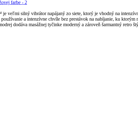
 veľmi silný vibrátor napájaný zo siete, ktorý je vhodný na intenzívnu
é používanie a intenzívne chvíle bez prestávok na nabíjanie, ku ktorý
 modrej dodáva masážnej tyčinke moderný a zároveň šarmantný retro štý