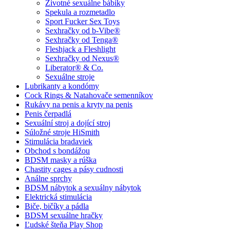
Životné sexuálne bábiky
Spekula a rozmetadlo
Sport Fucker Sex Toys
Sexhračky od b-Vibe®
Sexhračky od Tenga®
Fleshjack a Fleshlight
Sexhračky od Nexus®
Liberator® & Co.
Sexuálne stroje
Lubrikanty a kondómy
Cock Rings & Natahovače semenníkov
Rukávy na penis a kryty na penis
Penis čerpadlá
Sexuální stroj a dojící stroj
Súložné stroje HiSmith
Stimulácia bradaviek
Obchod s bondážou
BDSM masky a rúška
Chastity cages a pásy cudnosti
Análne sprchy
BDSM nábytok a sexuálny nábytok
Elektrická stimulácia
Biče, bičíky a pádla
BDSM sexuálne hračky
Ľudské šteňa Play Shop