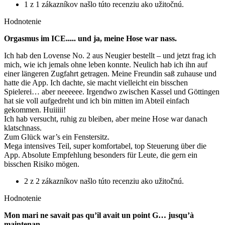
1 z 1 zákazníkov našlo túto recenziu ako užitočnú.
Hodnotenie
Orgasmus im ICE..... und ja, meine Hose war nass.
Ich hab den Lovense No. 2 aus Neugier bestellt – und jetzt frag ich
mich, wie ich jemals ohne leben konnte. Neulich hab ich ihn auf
einer längeren Zugfahrt getragen. Meine Freundin saß zuhause und
hatte die App. Ich dachte, sie macht vielleicht ein bisschen
Spielerei… aber neeeeee. Irgendwo zwischen Kassel und Göttingen
hat sie voll aufgedreht und ich bin mitten im Abteil einfach
gekommen. Huiiiii!
Ich hab versucht, ruhig zu bleiben, aber meine Hose war danach
klatschnass.
Zum Glück war’s ein Fenstersitz.
Mega intensives Teil, super komfortabel, top Steuerung über die
App. Absolute Empfehlung besonders für Leute, die gern ein
bisschen Risiko mögen.
2 z 2 zákazníkov našlo túto recenziu ako užitočnú.
Hodnotenie
Mon mari ne savait pas qu’il avait un point G… jusqu’à
maintenan