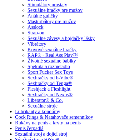
Stimulátory prostaty
Sexuálne hračky pre mužov
Análne guličky
Masturbátory pre mužov
Asslock
Strap-on
Sexuálne závesy a hojdačky lásky
Vibrátory
Kovové sexuálne hračky
RAP® - Real Ass Play™
Životné sexuálne bábiky
Spekula a rozmetadlo
Sport Fucker Sex Toys
Sexhračky od b-Vibe®
Sexhračky od Tenga®
Fleshjack a Fleshlight
Sexhračky od Nexus®
Liberator® & Co.
Sexuálne stroje
Lubrikanty a kondómy
Cock Rings & Natahovače semenníkov
Rukávy na penis a kryty na penis
Penis čerpadlá
Sexuální stroj a dojící stroj
Súložné stroje HiSmith