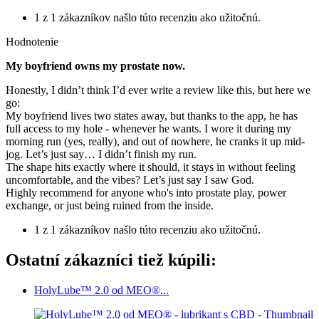
1 z 1 zákazníkov našlo túto recenziu ako užitočnú.
Hodnotenie
My boyfriend owns my prostate now.
Honestly, I didn’t think I’d ever write a review like this, but here we
go:
My boyfriend lives two states away, but thanks to the app, he has
full access to my hole - whenever he wants. I wore it during my
morning run (yes, really), and out of nowhere, he cranks it up mid-
jog. Let’s just say… I didn’t finish my run.
The shape hits exactly where it should, it stays in without feeling
uncomfortable, and the vibes? Let’s just say I saw God.
Highly recommend for anyone who's into prostate play, power
exchange, or just being ruined from the inside.
1 z 1 zákazníkov našlo túto recenziu ako užitočnú.
Ostatní zákazníci tiež kúpili:
HolyLube™ 2.0 od MEO®...