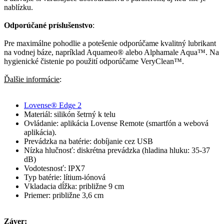
nablízku.
Odporúčané príslušenstvo
:
Pre maximálne pohodlie a potešenie odporúčame kvalitný lubrikant
na vodnej báze, napríklad Aquameo® alebo Alphamale Aqua™. Na
hygienické čistenie po použití odporúčame VeryClean™.
Ďalšie informácie
:
Lovense® Edge 2
Materiál: silikón šetrný k telu
Ovládanie: aplikácia Lovense Remote (smartfón a webová
aplikácia).
Prevádzka na batérie: dobíjanie cez USB
Nízka hlučnosť: diskrétna prevádzka (hladina hluku: 35-37
dB)
Vodotesnosť: IPX7
Typ batérie: lítium-iónová
Vkladacia dĺžka: približne 9 cm
Priemer: približne 3,6 cm
Záver: