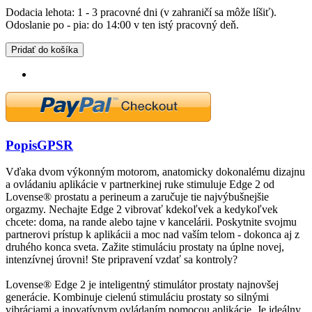
Dodacia lehota: 1 - 3 pracovné dni (v zahraničí sa môže líšiť).
Odoslanie po - pia: do 14:00 v ten istý pracovný deň.
Pridať do košíka
Popis
GPSR
Vďaka dvom výkonným motorom, anatomicky dokonalému dizajnu
a ovládaniu aplikácie v partnerkinej ruke stimuluje Edge 2 od
Lovense® prostatu a perineum a zaručuje tie najvýbušnejšie
orgazmy. Nechajte Edge 2 vibrovať kdekoľvek a kedykoľvek
chcete: doma, na rande alebo tajne v kancelárii. Poskytnite svojmu
partnerovi prístup k aplikácii a moc nad vaším telom - dokonca aj z
druhého konca sveta. Zažite stimuláciu prostaty na úplne novej,
intenzívnej úrovni! Ste pripravení vzdať sa kontroly?
Lovense® Edge 2 je inteligentný stimulátor prostaty najnovšej
generácie. Kombinuje cielenú stimuláciu prostaty so silnými
vibráciami a inovatívnym ovládaním pomocou aplikácie. Je ideálny