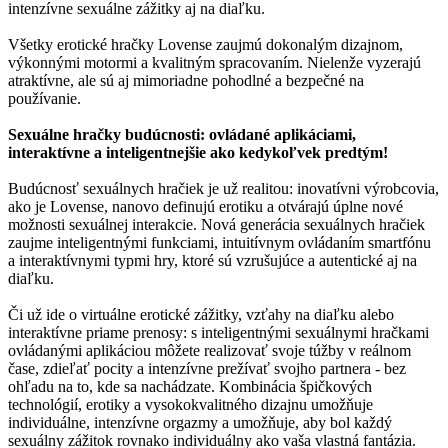
intenzívne sexuálne zážitky aj na diaľku.
Všetky erotické hračky Lovense zaujmú dokonalým dizajnom,
výkonnými motormi a kvalitným spracovaním. Nielenže vyzerajú
atraktívne, ale sú aj mimoriadne pohodlné a bezpečné na
používanie.
Sexuálne hračky budúcnosti: ovládané aplikáciami,
interaktívne a inteligentnejšie ako kedykoľvek predtým!
Budúcnosť sexuálnych hračiek je už realitou: inovatívni výrobcovia,
ako je Lovense, nanovo definujú erotiku a otvárajú úplne nové
možnosti sexuálnej interakcie. Nová generácia sexuálnych hračiek
zaujme inteligentnými funkciami, intuitívnym ovládaním smartfónu
a interaktívnymi typmi hry, ktoré sú vzrušujúce a autentické aj na
diaľku.
Či už ide o virtuálne erotické zážitky, vzťahy na diaľku alebo
interaktívne priame prenosy: s inteligentnými sexuálnymi hračkami
ovládanými aplikáciou môžete realizovať svoje túžby v reálnom
čase, zdieľať pocity a intenzívne prežívať svojho partnera - bez
ohľadu na to, kde sa nachádzate. Kombinácia špičkových
technológií, erotiky a vysokokvalitného dizajnu umožňuje
individuálne, intenzívne orgazmy a umožňuje, aby bol každý
sexuálny zážitok rovnako individuálny ako vaša vlastná fantázia.