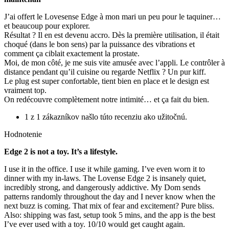
J’ai offert le Lovesense Edge à mon mari un peu pour le taquiner…
et beaucoup pour explorer.
Résultat ? Il en est devenu accro. Dès la première utilisation, il était
choqué (dans le bon sens) par la puissance des vibrations et
comment ça ciblait exactement la prostate.
Moi, de mon côté, je me suis vite amusée avec l’appli. Le contrôler à
distance pendant qu’il cuisine ou regarde Netflix ? Un pur kiff.
Le plug est super confortable, tient bien en place et le design est
vraiment top.
On redécouvre complètement notre intimité… et ça fait du bien.
1 z 1 zákazníkov našlo túto recenziu ako užitočnú.
Hodnotenie
Edge 2 is not a toy. It’s a lifestyle.
I use it in the office. I use it while gaming. I’ve even worn it to
dinner with my in-laws. The Lovense Edge 2 is insanely quiet,
incredibly strong, and dangerously addictive. My Dom sends
patterns randomly throughout the day and I never know when the
next buzz is coming. That mix of fear and excitement? Pure bliss.
Also: shipping was fast, setup took 5 mins, and the app is the best
I’ve ever used with a toy. 10/10 would get caught again.