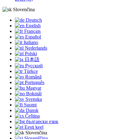
Slovenčina
Deutsch
English
Français
Español
Italiano
Nederlands
Polski
日本語
Русский
Türkçe
Română
Português
Magyar
Bokmål
Svenska
Suomi
Dansk
Čeština
български език
Eesti keel
Slovenčina
Slovenščina