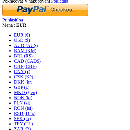
Pokračovať v nakupovaní
Pokladňa
Prihlásiť sa
Mena :
EUR
EUR (€)
USD ($)
AUD (AU$)
BAM (KM)
BRL (R$)
CAD (CAD$)
CHF (CHF)
CNY (¥)
CZK (Kč)
DKK (kr)
GBP (£)
MKD (Ден)
NOK (kr)
PLN (zł)
RON (lei)
RSD (Din.)
SEK (kr)
TRY (TL)
ZAR (R)