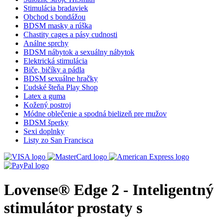
Stimulácia bradaviek
Obchod s bondážou
BDSM masky a rúška
Chastity cages a pásy cudnosti
Análne sprchy
BDSM nábytok a sexuálny nábytok
Elektrická stimulácia
Biče, bičíky a pádla
BDSM sexuálne hračky
Ľudské šteňa Play Shop
Latex a guma
Kožený postroj
Módne oblečenie a spodná bielizeň pre mužov
BDSM šperky
Sexi doplnky
Listy zo San Francisca
Lovense® Edge 2 - Inteligentný
stimulátor prostaty s