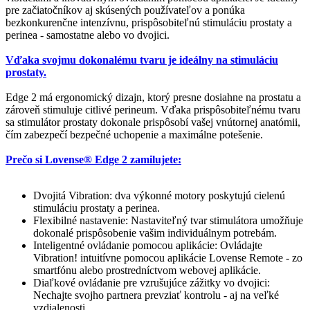
pre začiatočníkov aj skúsených používateľov a ponúka
bezkonkurenčne intenzívnu, prispôsobiteľnú stimuláciu prostaty a
perinea - samostatne alebo vo dvojici.
Vďaka svojmu dokonalému tvaru je ideálny na stimuláciu
prostaty.
Edge 2 má ergonomický dizajn, ktorý presne dosiahne na prostatu a
zároveň stimuluje citlivé perineum. Vďaka prispôsobiteľnému tvaru
sa stimulátor prostaty dokonale prispôsobí vašej vnútornej anatómii,
čím zabezpečí bezpečné uchopenie a maximálne potešenie.
Prečo si Lovense® Edge 2 zamilujete:
Dvojitá Vibration: dva výkonné motory poskytujú cielenú
stimuláciu prostaty a perinea.
Flexibilné nastavenie: Nastaviteľný tvar stimulátora umožňuje
dokonalé prispôsobenie vašim individuálnym potrebám.
Inteligentné ovládanie pomocou aplikácie: Ovládajte
Vibration! intuitívne pomocou aplikácie Lovense Remote - zo
smartfónu alebo prostredníctvom webovej aplikácie.
Diaľkové ovládanie pre vzrušujúce zážitky vo dvojici:
Nechajte svojho partnera prevziať kontrolu - aj na veľké
vzdialenosti.