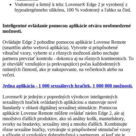
Vodotesný a šetrný k telu: Lovense® Edge 2 je vyrobený z
hypoalergénneho silikónu, 100 % vodotesný a ľahko sa čistí.
Inteligentné ovládanie pomocou aplikácie otvára neobmedzené
možnosti.
Ovládajte Edge 2 pohodlne pomocou aplikácie Lovense Remote
(smartfón alebo webová aplikácia). Vytvorte si prispôsobené
vibračné vzory, vyberte si z rôznych možností alebo nechajte
partnera prevziať kontrolu - dokonca aj na rôznych kontinentoch. To
je obzvlášť vzrušujúce (a prekvapujúce) počas každodenných
rutinných činností, ako je nakupovanie, na večierkoch alebo na
večeri.
Jedna aplikácia - 1 000 sexuálnych hračiek, 1 000 000 možností.
Lovense® je jedným z popredných výrobcov inteligentných
sexuálnych hračiek ovládaných aplikáciou a stanovuje nové
štandardy v oblasti digitálnej sexuálnej stimulácie. Pomocou
aplikácie Lovense Remote môžete ovládať nielen Edge 2, ale aj
množstvo ďalších produktov, ako sú análny kolík, masturbátory,
svorky na bradavky, sexuálny stroj a mnoho ďalších. Kombinujte
rôzne sexuálne hračky, vytvárajte si prispôsobené stimulačné vzory
a užívajte si vzrušujúce dobrodružstvá s partnerom, aj keď nie je