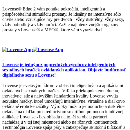
Lovense® Edge 2 vám ponúka pokročilú, inteligentnú a
prispôsobiteľnú stimuláciu prostaty. Je ideálny na intenzívne sólo
chvíle alebo vzrušujúce hry pre dvoch - vždy diskrétny, vždy sexy,
vždy pohodlný a vždy horúci. Zažite najintenzívnejšie orgazmy
prostaty s Lovense® a MEO®, ktoré vám vyrazia dych.
.
.
Lovense je jedným z popredných výrobcov inteligentných
sexuálnych hračiek ovládaných aplikáciou. Objavte budúcnosť
digitálneho sexu s Lovense!
Lovense je svetovým lídrom v oblasti inteligentných a aplikáciami
ovládaných sexuálnych hračiek. Vďaka priekopníckemu duchu,
inovatívnej sile a najvyšším štandardom kvality Lovense vyvíja
sexuálne hračky, ktoré umožňujú interaktívne, virtuálne a diaľkovo
ovládané erotické zážitky. Výrobky možno jednoducho a diskrétne
ovládať na diaľku prostredníctvom smartfónu pomocou intuitívnej
aplikácie Lovense - bez ohľadu na to, či sa obaja partneri
nachádzajú v tej istej miestnosti alebo na rôznych kontinentoch.
Technológia Lovense spája páry a zabezpečuje skutočnú blízkosť a