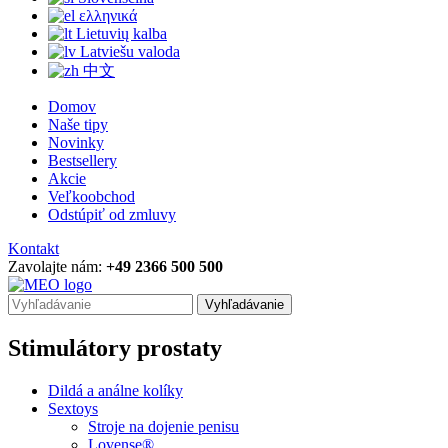
ελληνικά
Lietuvių kalba
Latviešu valoda
中文
Domov
Naše tipy
Novinky
Bestsellery
Akcie
Veľkoobchod
Odstúpiť od zmluvy
Kontakt
Zavolajte nám:
+49 2366 500 500
Vyhľadávanie
Stimulátory prostaty
Dildá a análne kolíky
Sextoys
Stroje na dojenie penisu
Lovense®