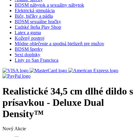
BDSM nábytok a sexuálny nábytok
Elektrická stimulácia
Biče, bičíky a pádla
BDSM sexuálne hračky
Ľudské šteňa Play Shop
Latex a guma
Kožený postroj
Módne oblečenie a spodná bielizeň pre mužov
BDSM šperky
Sexi doplnky
Listy zo San Francisca
Realistické 34,5 cm dlhé dildo s
prísavkou - Deluxe Dual
Density™
Nový
Akcie