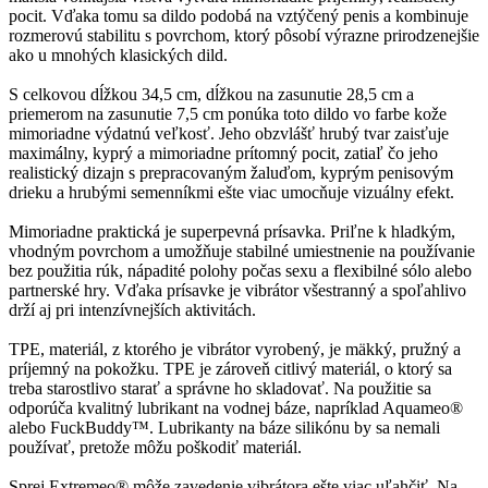
pocit. Vďaka tomu sa dildo podobá na vztýčený penis a kombinuje
rozmerovú stabilitu s povrchom, ktorý pôsobí výrazne prirodzenejšie
ako u mnohých klasických dild.
S celkovou dĺžkou 34,5 cm, dĺžkou na zasunutie 28,5 cm a
priemerom na zasunutie 7,5 cm ponúka toto dildo vo farbe kože
mimoriadne výdatnú veľkosť. Jeho obzvlášť hrubý tvar zaisťuje
maximálny, kyprý a mimoriadne prítomný pocit, zatiaľ čo jeho
realistický dizajn s prepracovaným žaluďom, kyprým penisovým
drieku a hrubými semenníkmi ešte viac umocňuje vizuálny efekt.
Mimoriadne praktická je superpevná prísavka. Priľne k hladkým,
vhodným povrchom a umožňuje stabilné umiestnenie na používanie
bez použitia rúk, nápadité polohy počas sexu a flexibilné sólo alebo
partnerské hry. Vďaka prísavke je vibrátor všestranný a spoľahlivo
drží aj pri intenzívnejších aktivitách.
TPE, materiál, z ktorého je vibrátor vyrobený, je mäkký, pružný a
príjemný na pokožku. TPE je zároveň citlivý materiál, o ktorý sa
treba starostlivo starať a správne ho skladovať. Na použitie sa
odporúča kvalitný lubrikant na vodnej báze, napríklad Aquameo®
alebo FuckBuddy™. Lubrikanty na báze silikónu by sa nemali
používať, pretože môžu poškodiť materiál.
Sprej Extremeo® môže zavedenie vibrátora ešte viac uľahčiť. Na