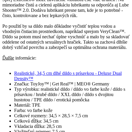
mimoriadne čistú a cielenú aplikáciu lubrikantu sa odporúča aj Lube
Shooter™ 2.0. Dodáva lubrikant presne tam, kde je to potrebné -
čisto, kontrolovane a bez lepkavých rúk.
Po použití by sa dildo malo dôkladne vyčistiť teplou vodou a
vhodným čistiacim prostriedkom, napríklad sprejom VeryClean™.
Dildo sa potom musí nechať úplne vyschnúť a malo by sa skladovať
oddelene od ostatných sexuálnych hračiek. Takto sa zachová dlhšie
dobrý vzhľad povrchu a zabezpečí sa optimálna ochrana materiálu.
Ďalšie
informácie:
Realistické, 34,5 cm dlhé dildo s prísavkou - Deluxe Dual
Density™
Značka: ToyJoy™ | Get Real™ | MEO® Germany
Typ výrobku: realistické dildo / dildo vo farbe kože / dildo s
prísavkou / hrubé dildo / XXL dildo / dildo s dvojitou
hustotou / TPE dildo / erotická pomôcka
Materiál: TPE
Farba: vo farbe kože
Celkové rozmery: 34,5 × 28,5 × 7,5 cm
Celková dĺžka: 34,5 cm
Vkladacia dĺžka: 28,5 cm
Vložiteľný priemer: 7,5 cm