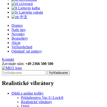
ελληνικά
Lietuvių kalba
Latviešu valoda
中文
Domov
Naše tipy
Novinky
Bestsellery
Akcie
Veľkoobchod
Odstúpiť od zmluvy
Kontakt
Zavolajte nám:
+49 2366 500 500
Vyhľadávanie
Realistické vibrátory
Dildá a análne kolíky
Príslušenstvo Vac-U-Lock®
Realistické vibrátory
Dildá