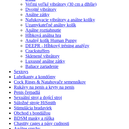
Veľmi veľké vibrátory (30 cm a dlhšie)
Dvojité vibrátory
Análne zátky
Nafukovacie vibrátory a análne kolíky
Uzamykateľné análny kolík
Análne roztiahnutie
Hĺbková análna hra
Analný kolík Human Puppy
DEEPR - Hĺbkový tréning analýzy
Crackstuffers
Sklenené vibrátory
Luxusné análne zátky
Baliace zariadenie
Sextoys
Lubrikanty a kondómy
Cock Rings & Natahovače semenníkov
Rukávy na penis a kryty na penis
Penis čerpadlá
Sexuální stroj a dojící stroj
Súložné stroje HiSmith
Stimulácia bradaviek
Obchod s bondážou
BDSM masky a rúška
Chastity cages a pásy cudnosti
Análne sprchy