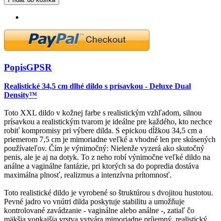
Popis
GPSR
Realistické 34,5 cm dlhé dildo s prísavkou - Deluxe Dual
Density™
Toto XXL dildo v kožnej farbe s realistickým vzhľadom, silnou
prísavkou a realistickým tvarom je ideálne pre každého, kto nechce
robiť kompromisy pri výbere dilda. S epickou dĺžkou 34,5 cm a
priemerom 7,5 cm je mimoriadne veľké a vhodné len pre skúsených
používateľov. Čím je výnimočný: Nielenže vyzerá ako skutočný
penis, ale je aj na dotyk. To z neho robí výnimočne veľké dildo na
análne a vaginálne fantázie, pri ktorých sa do popredia dostáva
maximálna plnosť, realizmus a intenzívna prítomnosť.
Toto realistické dildo je vyrobené so štruktúrou s dvojitou hustotou.
Pevné jadro vo vnútri dilda poskytuje stabilitu a umožňuje
kontrolované zavádzanie - vaginálne alebo análne -, zatiaľ čo
mäkšia vonkajšia vrstva vytvára mimoriadne príjemný, realistický