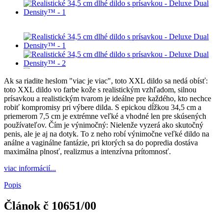
Ak sa riadite heslom "viac je viac", toto XXL dildo sa nedá obísť:
toto XXL dildo vo farbe kože s realistickým vzhľadom, silnou
prísavkou a realistickým tvarom je ideálne pre každého, kto nechce
robiť kompromisy pri výbere dilda. S epickou dĺžkou 34,5 cm a
priemerom 7,5 cm je extrémne veľké a vhodné len pre skúsených
používateľov. Čím je výnimočný: Nielenže vyzerá ako skutočný
penis, ale je aj na dotyk. To z neho robí výnimočne veľké dildo na
análne a vaginálne fantázie, pri ktorých sa do popredia dostáva
maximálna plnosť, realizmus a intenzívna prítomnosť.
viac informácií...
Popis
Článok č
10651/00