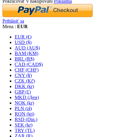
Pokračovať v nakupovaní
Pokladňa
Prihlásiť sa
Mena :
EUR
EUR (€)
USD ($)
AUD (AU$)
BAM (KM)
BRL (R$)
CAD (CAD$)
CHF (CHF)
CNY (¥)
CZK (Kč)
DKK (kr)
GBP (£)
MKD (Ден)
NOK (kr)
PLN (zł)
RON (lei)
RSD (Din.)
SEK (kr)
TRY (TL)
ZAR (R)