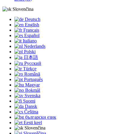
Slovenčina
Deutsch
English
Français
Español
Italiano
Nederlands
Polski
日本語
Русский
Türkçe
Română
Português
Magyar
Bokmål
Svenska
Suomi
Dansk
Čeština
български език
Eesti keel
Slovenčina
Slovenščina