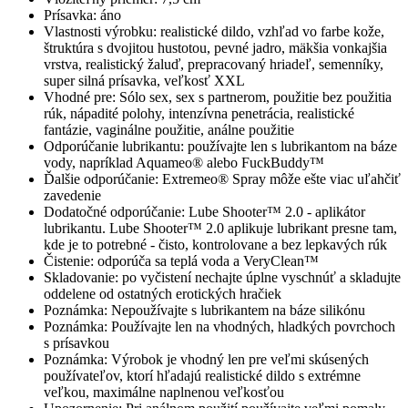
Prísavka: áno
Vlastnosti výrobku: realistické dildo, vzhľad vo farbe kože,
štruktúra s dvojitou hustotou, pevné jadro, mäkšia vonkajšia
vrstva, realistický žaluď, prepracovaný hriadeľ, semenníky,
super silná prísavka, veľkosť XXL
Vhodné pre: Sólo sex, sex s partnerom, použitie bez použitia
rúk, nápadité polohy, intenzívna penetrácia, realistické
fantázie, vaginálne použitie, análne použitie
Odporúčanie lubrikantu: používajte len s lubrikantom na báze
vody, napríklad Aquameo® alebo FuckBuddy™
Ďalšie odporúčanie: Extremeo® Spray môže ešte viac uľahčiť
zavedenie
Dodatočné odporúčanie: Lube Shooter™ 2.0 - aplikátor
lubrikantu. Lube Shooter™ 2.0 aplikuje lubrikant presne tam,
kde je to potrebné - čisto, kontrolovane a bez lepkavých rúk
Čistenie: odporúča sa teplá voda a VeryClean™
Skladovanie: po vyčistení nechajte úplne vyschnúť a skladujte
oddelene od ostatných erotických hračiek
Poznámka: Nepoužívajte s lubrikantem na báze silikónu
Poznámka: Používajte len na vhodných, hladkých povrchoch
s prísavkou
Poznámka: Výrobok je vhodný len pre veľmi skúsených
používateľov, ktorí hľadajú realistické dildo s extrémne
veľkou, maximálne naplnenou veľkosťou