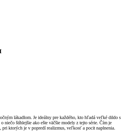
™
točným lákadlom. Je ideálny pre každého, kto hľadá veľké dildo s
iečo štíhlejšie ako ešte väčšie modely z tejto série. Čím je
 pri ktorých je v popredí realizmus, veľkosť a pocit naplnenia.