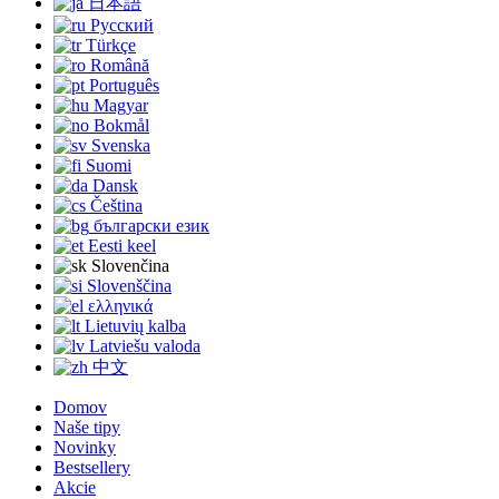
日本語
Русский
Türkçe
Română
Português
Magyar
Bokmål
Svenska
Suomi
Dansk
Čeština
български език
Eesti keel
Slovenčina
Slovenščina
ελληνικά
Lietuvių kalba
Latviešu valoda
中文
Domov
Naše tipy
Novinky
Bestsellery
Akcie