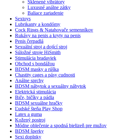
Sklenené vibrátory
Luxusné análne zátky
Baliace zariadenie
Sextoys
Lubrikanty a kondómy
Cock Rings & Natahovače semenníkov
Rukávy na penis a kryty na penis
Penis čerpadlá
Sexuální stroj a dojící stroj
Súložné stroje HiSmith
Stimulácia bradaviek
Obchod s bondážou
BDSM masky a rúška
Chastity cages a pásy cudnosti
Análne sprchy
BDSM nábytok a sexuálny nábytok
Elektrická stimulácia
Biče, bičíky a pádla
BDSM sexuálne hračky
Ľudské šteňa Play Shop
Latex a guma
Kožený postroj
Módne oblečenie a spodná bielizeň pre mužov
BDSM šperky
Sexi doplnky