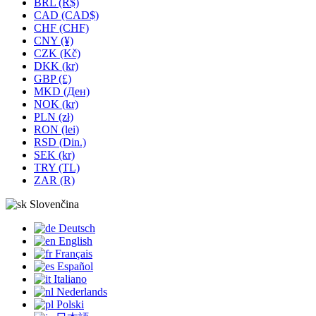
BRL (R$)
CAD (CAD$)
CHF (CHF)
CNY (¥)
CZK (Kč)
DKK (kr)
GBP (£)
MKD (Ден)
NOK (kr)
PLN (zł)
RON (lei)
RSD (Din.)
SEK (kr)
TRY (TL)
ZAR (R)
Slovenčina
Deutsch
English
Français
Español
Italiano
Nederlands
Polski