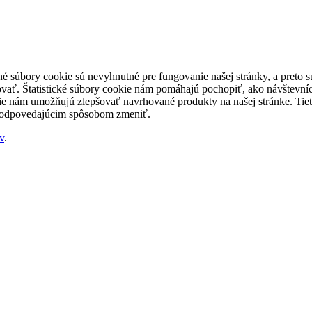
né súbory cookie sú nevyhnutné pre fungovanie našej stránky, a preto
šovať. Štatistické súbory cookie nám pomáhajú pochopiť, ako návštevníc
nám umožňujú zlepšovať navrhované produkty na našej stránke. Tieto 
 zodpovedajúcim spôsobom zmeniť.
v
.