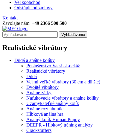
Veľkoobchod
Odstúpiť od zmluvy
Kontakt
Zavolajte nám:
+49 2366 500 500
Vyhľadávanie
Realistické vibrátory
Dildá a análne kolíky
Príslušenstvo Vac-U-Lock®
Realistické vibrátory
Dildá
Veľmi veľké vibrátory (30 cm a dlhšie)
Dvojité vibrátory
Análne zátky
Nafukovacie vibrátory a análne kolíky
Uzamykateľné análny kolík
Análne roztiahnutie
Hĺbková análna hra
Analný kolík Human Puppy
DEEPR - Hĺbkový tréning analýzy
Crackstuffers