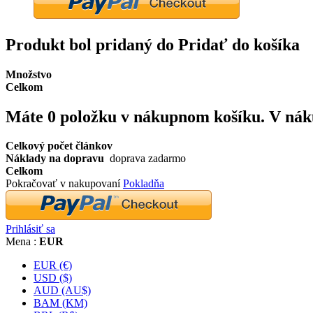
Produkt bol pridaný do Pridať do košíka
Množstvo
Celkom
Máte
0
položku v nákupnom košíku.
V nák
Celkový počet článkov
Náklady na dopravu
doprava zadarmo
Celkom
Pokračovať v nakupovaní
Pokladňa
Prihlásiť sa
Mena :
EUR
EUR (€)
USD ($)
AUD (AU$)
BAM (KM)