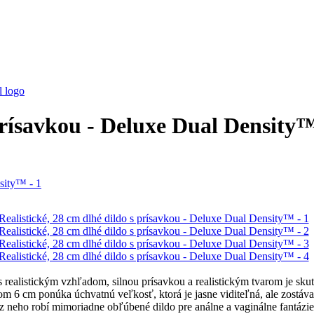
 prísavkou - Deluxe Dual Density
 realistickým vzhľadom, silnou prísavkou a realistickým tvarom je sku
cm ponúka úchvatnú veľkosť, ktorá je jasne viditeľná, ale zostáva o n
 z neho robí mimoriadne obľúbené dildo pre análne a vaginálne fantázie,