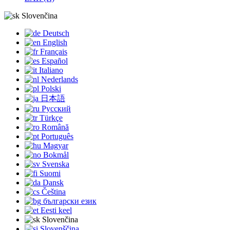
Slovenčina
Deutsch
English
Français
Español
Italiano
Nederlands
Polski
日本語
Русский
Türkçe
Română
Português
Magyar
Bokmål
Svenska
Suomi
Dansk
Čeština
български език
Eesti keel
Slovenčina
Slovenščina