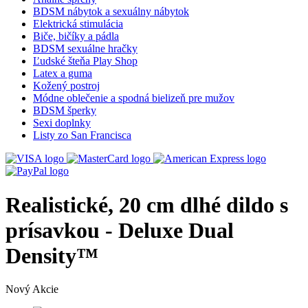
BDSM nábytok a sexuálny nábytok
Elektrická stimulácia
Biče, bičíky a pádla
BDSM sexuálne hračky
Ľudské šteňa Play Shop
Latex a guma
Kožený postroj
Módne oblečenie a spodná bielizeň pre mužov
BDSM šperky
Sexi doplnky
Listy zo San Francisca
Realistické, 20 cm dlhé dildo s
prísavkou - Deluxe Dual
Density™
Nový
Akcie