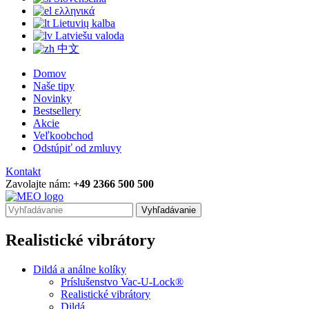
ελληνικά
Lietuvių kalba
Latviešu valoda
中文
Domov
Naše tipy
Novinky
Bestsellery
Akcie
Veľkoobchod
Odstúpiť od zmluvy
Kontakt
Zavolajte nám:
+49 2366 500 500
Vyhľadávanie
Realistické vibrátory
Dildá a análne kolíky
Príslušenstvo Vac-U-Lock®
Realistické vibrátory
Dildá