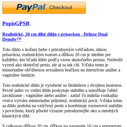
Popis
GPSR
Realistické, 20 cm dlhé dildo s prísavkou - Deluxe Dual
Density™
Toto dildo v kožnej farbe s prirodzeným vzhľadom, silnou
prísavkou, realistickým tvarom a dĺžkou 20 cm je ideálne pre
každého, kto hľadá dildo podľa vzoru skutočného penisu. Nielenže
vyzerá ako skutočný penis, ale aj sa tak cíti. Vďaka tomu je
mimoriadne obľúbenou sexuálnou hračkou na intenzívne análne a
vaginálne fantázie.
Toto realistické dildo je vyrobené so štruktúrou s dvojitou hustotou.
Pevné jadro vo vnútri dilda poskytuje stabilitu a umožňuje ľahké
zavádzanie - vaginálne alebo análne - zatiaľ čo mäkšia vonkajšia
vrstva vytvára mimoriadne príjemný, realistický pocit. Vďaka tomu
sa dildo podobá na vztýčený penis a kombinuje rozmerovú stabilitu
s povrchom, ktorý pôsobí výrazne prirodzenejšie ako u mnohých
klasických dild.
S celkovou dĺžkou 20 cm, dĺžkou na zasunutie 16 cm a priemerom