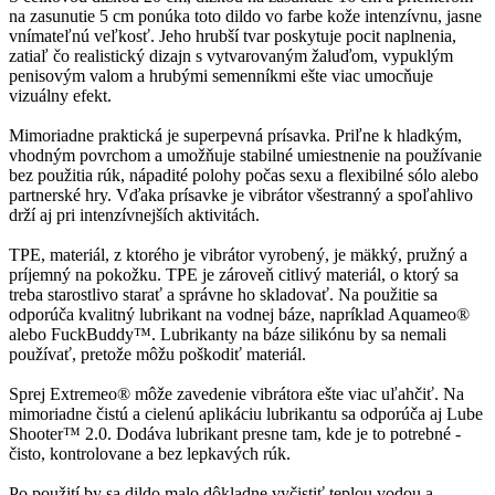
na zasunutie 5 cm ponúka toto dildo vo farbe kože intenzívnu, jasne
vnímateľnú veľkosť. Jeho hrubší tvar poskytuje pocit naplnenia,
zatiaľ čo realistický dizajn s vytvarovaným žaluďom, vypuklým
penisovým valom a hrubými semenníkmi ešte viac umocňuje
vizuálny efekt.
Mimoriadne praktická je superpevná prísavka. Priľne k hladkým,
vhodným povrchom a umožňuje stabilné umiestnenie na používanie
bez použitia rúk, nápadité polohy počas sexu a flexibilné sólo alebo
partnerské hry. Vďaka prísavke je vibrátor všestranný a spoľahlivo
drží aj pri intenzívnejších aktivitách.
TPE, materiál, z ktorého je vibrátor vyrobený, je mäkký, pružný a
príjemný na pokožku. TPE je zároveň citlivý materiál, o ktorý sa
treba starostlivo starať a správne ho skladovať. Na použitie sa
odporúča kvalitný lubrikant na vodnej báze, napríklad Aquameo®
alebo FuckBuddy™. Lubrikanty na báze silikónu by sa nemali
používať, pretože môžu poškodiť materiál.
Sprej Extremeo® môže zavedenie vibrátora ešte viac uľahčiť. Na
mimoriadne čistú a cielenú aplikáciu lubrikantu sa odporúča aj Lube
Shooter™ 2.0. Dodáva lubrikant presne tam, kde je to potrebné -
čisto, kontrolovane a bez lepkavých rúk.
Po použití by sa dildo malo dôkladne vyčistiť teplou vodou a