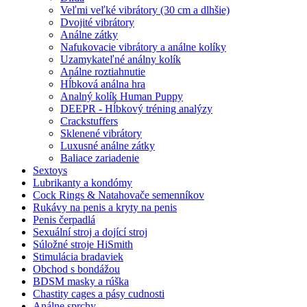
Veľmi veľké vibrátory (30 cm a dlhšie)
Dvojité vibrátory
Análne zátky
Nafukovacie vibrátory a análne kolíky
Uzamykateľné análny kolík
Análne roztiahnutie
Hĺbková análna hra
Analný kolík Human Puppy
DEEPR - Hĺbkový tréning analýzy
Crackstuffers
Sklenené vibrátory
Luxusné análne zátky
Baliace zariadenie
Sextoys
Lubrikanty a kondómy
Cock Rings & Natahovače semenníkov
Rukávy na penis a kryty na penis
Penis čerpadlá
Sexuální stroj a dojící stroj
Súložné stroje HiSmith
Stimulácia bradaviek
Obchod s bondážou
BDSM masky a rúška
Chastity cages a pásy cudnosti
Análne sprchy