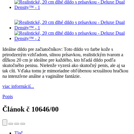
Ideálne dildo pre začiatočníkov: Toto dildo vo farbe kože s
prirodzeným vzhľadom, silnou prísavkou, realistickým tvarom a
dĺžkou 20 cm je ideálne pre každého, kto hľadá dildo podľa
skutočného penisu. Nielenže vyzerá ako skutočný penis, ale aj sa
tak cíti. Vďaka tomu je mimoriadne obľúbenou sexuálnou hračkou
na intenzívne análne a vaginálne fantázie.
viac informácií...
Popis
Článok č
10646/00
Tlač