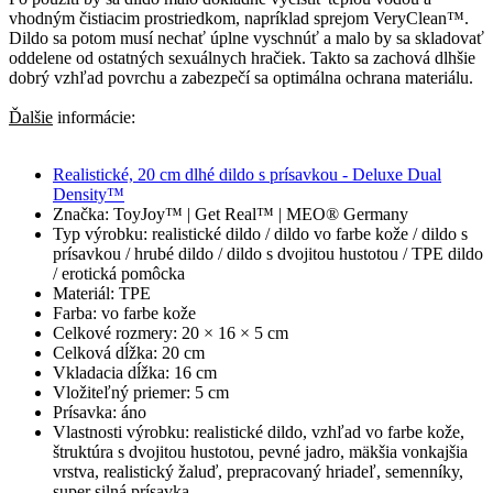
vhodným čistiacim prostriedkom, napríklad sprejom VeryClean™.
Dildo sa potom musí nechať úplne vyschnúť a malo by sa skladovať
oddelene od ostatných sexuálnych hračiek. Takto sa zachová dlhšie
dobrý vzhľad povrchu a zabezpečí sa optimálna ochrana materiálu.
Ďalšie
informácie:
Realistické, 20 cm dlhé dildo s prísavkou - Deluxe Dual
Density™
Značka: ToyJoy™ | Get Real™ | MEO® Germany
Typ výrobku: realistické dildo / dildo vo farbe kože / dildo s
prísavkou / hrubé dildo / dildo s dvojitou hustotou / TPE dildo
/ erotická pomôcka
Materiál: TPE
Farba: vo farbe kože
Celkové rozmery: 20 × 16 × 5 cm
Celková dĺžka: 20 cm
Vkladacia dĺžka: 16 cm
Vložiteľný priemer: 5 cm
Prísavka: áno
Vlastnosti výrobku: realistické dildo, vzhľad vo farbe kože,
štruktúra s dvojitou hustotou, pevné jadro, mäkšia vonkajšia
vrstva, realistický žaluď, prepracovaný hriadeľ, semenníky,
super silná prísavka