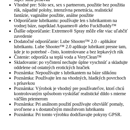
Vhodné pre: Sólo sex, sex s partnerom, použitie bez použitia
rúk, nápadité polohy, intenzívna penetrácia, realistické
fantázie, vaginálne použitie, análne použitie
Odporúčanie lubrikantu: používajte len s lubrikantom na
vodnej báze, napríklad Aquameo® alebo FuckBuddy™
Ďalšie odporúčanie: Extremeo® Spray môže ešte viac uľahčiť
zavedenie
Dodatočné odporúčanie: Lube Shooter™ 2.0 - aplikátor
lubrikantu. Lube Shooter™ 2.0 aplikuje lubrikant presne tam,
kde je to potrebné - čisto, kontrolovane a bez lepkavých rúk
Čistenie: odporúča sa teplá voda a VeryClean™
Skladovanie: po vyčistení nechajte úplne vyschnúť a skladujte
oddelene od ostatných erotických hračiek
Poznámka: Nepoužívajte s lubrikantem na báze silikónu
Poznámka: Používajte len na vhodných, hladkých povrchoch
s prísavkou
Poznámka: Výrobok je vhodný pre používateľov, ktorí chcú
kontrolovaným spôsobom vyskúšať realistické dildo s mierne
väčším priemerom
Poznámka: Pri análnom použití používajte obzvlášť pomaly,
uvoľnene a s dostatočným množstvom lubrikantu
Poznámka: Pri tomto výrobku dodržiavajte pokyny GPSR.