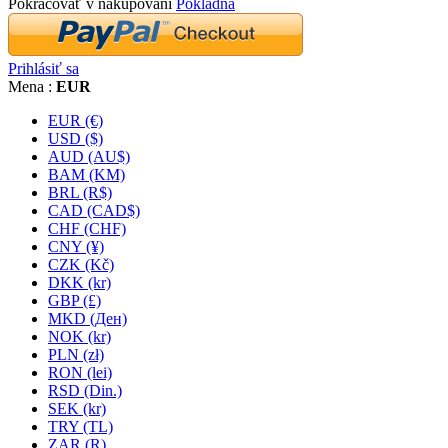
Pokračovať v nakupovaní
Pokladňa
Prihlásiť sa
Mena :
EUR
EUR (€)
USD ($)
AUD (AU$)
BAM (KM)
BRL (R$)
CAD (CAD$)
CHF (CHF)
CNY (¥)
CZK (Kč)
DKK (kr)
GBP (£)
MKD (Ден)
NOK (kr)
PLN (zł)
RON (lei)
RSD (Din.)
SEK (kr)
TRY (TL)
ZAR (R)