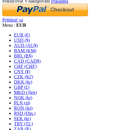
Pokračovať v nakupovaní
Pokladňa
Prihlásiť sa
Mena :
EUR
EUR (€)
USD ($)
AUD (AU$)
BAM (KM)
BRL (R$)
CAD (CAD$)
CHF (CHF)
CNY (¥)
CZK (Kč)
DKK (kr)
GBP (£)
MKD (Ден)
NOK (kr)
PLN (zł)
RON (lei)
RSD (Din.)
SEK (kr)
TRY (TL)
ZAR (R)