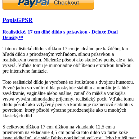
Popis
GPSR
Realistické, 17 cm dlhé dildo s prísavkou - Deluxe Dual
Density™
Toto realistické dildo s dĺžkou 17 cm je ideálne pre každého, kto
hľadá dildo s prirodzeným vzhľadom, silnou prísavkou a
realistickým tvarom. Nielenže pôsobí ako skutočný penis, ale aj tak
vyzerá. Vďaka tomu je mimoriadne obľúbenou erotickou hračkou
pre intenzívne fantázie.
Toto realistické dildo je vyrobené so štruktúrou s dvojitou hustotou.
Pevné jadro vo vnútri dilda poskytuje stabilitu a umožňuje ľahké
zavádzanie, vaginálne alebo análne, zatiaľ čo mäkšia vonkajšia
vrstva vytvára mimoriadne príjemný, realistický pocit. Vďaka tomu
dildo pôsobí ako vztýčený penis a kombinuje rozmerovú stabilitu s
povrchom, ktorý pôsobí výrazne prirodzenejšie ako u mnohých
klasických dild.
S celkovou dĺžkou 17 cm, dĺžkou na vkladanie 12,5 cm a
priemerom na vkladanie 4,5 cm ponúka toto dildo vo farbe kože
jasne viditeľnú, ale stále ľahko použiteľnú veľkosť. Jeho hrubší tvar