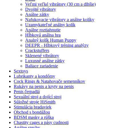
Veľmi veľké vibrátory (30 cm a dlhšie)
Dvojité vibrátory
Análne zátky
Nafukovacie vibrátory a análne kolíky
Uzamykateľné análny kolík
Análne roztiahnutie
Hĺbková análna hra
Analný kolík Human Puppy
DEEPR - Hĺbkový tréning analýzy
Crackstuffers
Sklenené vibrátory
Luxusné análne zátky
Baliace zariadenie
Sextoys
Lubrikanty a kondómy
Cock Rings & Natahovače semenníkov
Rukávy na penis a kryty na penis
Penis čerpadlá
Sexuální stroj a dojící stroj
Súložné stroje HiSmith
Stimulácia bradaviek
Obchod s bondážou
BDSM masky a rúška
Chastity cages a pásy cudnosti
Análne sprchy