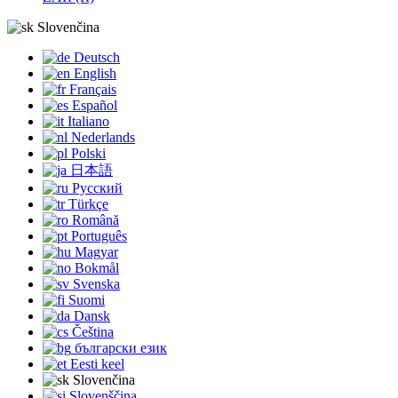
Slovenčina
Deutsch
English
Français
Español
Italiano
Nederlands
Polski
日本語
Русский
Türkçe
Română
Português
Magyar
Bokmål
Svenska
Suomi
Dansk
Čeština
български език
Eesti keel
Slovenčina
Slovenščina