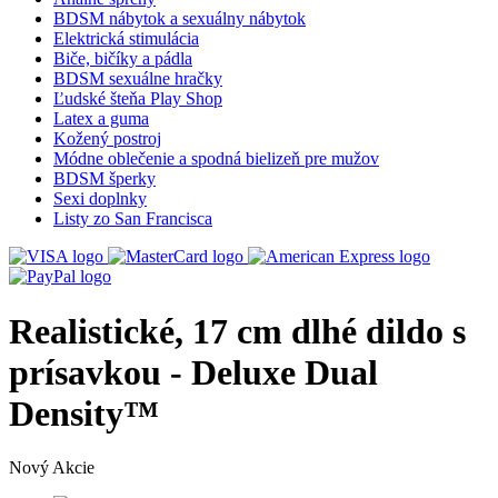
BDSM nábytok a sexuálny nábytok
Elektrická stimulácia
Biče, bičíky a pádla
BDSM sexuálne hračky
Ľudské šteňa Play Shop
Latex a guma
Kožený postroj
Módne oblečenie a spodná bielizeň pre mužov
BDSM šperky
Sexi doplnky
Listy zo San Francisca
Realistické, 17 cm dlhé dildo s
prísavkou - Deluxe Dual
Density™
Nový
Akcie