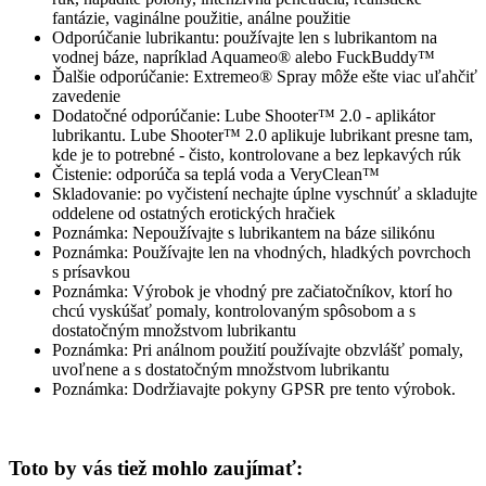
fantázie, vaginálne použitie, análne použitie
Odporúčanie lubrikantu: používajte len s lubrikantom na
vodnej báze, napríklad Aquameo® alebo FuckBuddy™
Ďalšie odporúčanie: Extremeo® Spray môže ešte viac uľahčiť
zavedenie
Dodatočné odporúčanie: Lube Shooter™ 2.0 - aplikátor
lubrikantu. Lube Shooter™ 2.0 aplikuje lubrikant presne tam,
kde je to potrebné - čisto, kontrolovane a bez lepkavých rúk
Čistenie: odporúča sa teplá voda a VeryClean™
Skladovanie: po vyčistení nechajte úplne vyschnúť a skladujte
oddelene od ostatných erotických hračiek
Poznámka: Nepoužívajte s lubrikantem na báze silikónu
Poznámka: Používajte len na vhodných, hladkých povrchoch
s prísavkou
Poznámka: Výrobok je vhodný pre začiatočníkov, ktorí ho
chcú vyskúšať pomaly, kontrolovaným spôsobom a s
dostatočným množstvom lubrikantu
Poznámka: Pri análnom použití používajte obzvlášť pomaly,
uvoľnene a s dostatočným množstvom lubrikantu
Poznámka: Dodržiavajte pokyny GPSR pre tento výrobok.
Toto by vás tiež mohlo zaujímať: