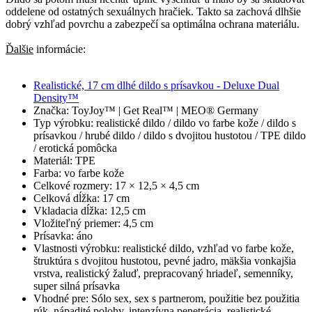
oddelene od ostatných sexuálnych hračiek. Takto sa zachová dlhšie
dobrý vzhľad povrchu a zabezpečí sa optimálna ochrana materiálu.
Ďalšie
informácie:
Realistické, 17 cm dlhé dildo s prísavkou - Deluxe Dual
Density™
Značka: ToyJoy™ | Get Real™ | MEO® Germany
Typ výrobku: realistické dildo / dildo vo farbe kože / dildo s
prísavkou / hrubé dildo / dildo s dvojitou hustotou / TPE dildo
/ erotická pomôcka
Materiál: TPE
Farba: vo farbe kože
Celkové rozmery: 17 × 12,5 × 4,5 cm
Celková dĺžka: 17 cm
Vkladacia dĺžka: 12,5 cm
Vložiteľný priemer: 4,5 cm
Prísavka: áno
Vlastnosti výrobku: realistické dildo, vzhľad vo farbe kože,
štruktúra s dvojitou hustotou, pevné jadro, mäkšia vonkajšia
vrstva, realistický žaluď, prepracovaný hriadeľ, semenníky,
super silná prísavka
Vhodné pre: Sólo sex, sex s partnerom, použitie bez použitia
rúk, nápadité polohy, intenzívna penetrácia, realistické