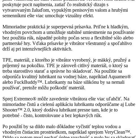
poskytuje pocit naplnenia, zatiaľ čo realistický dizajn s
vytvarovaným žaluďom, vypuklým penisovým valom a hrubými
semenníkmi ešte viac umocňuje vizuálny efekt.
Mimoriadne praktická je superpevná prísavka. Priľne k hladkým,
vhodným povrchom a umožňuje stabilné umiestnenie na používanie
bez použitia rúk, nápadité polohy počas sexu a flexibilné sólo alebo
partnerské hry. Vďaka prísavke je vibrátor všestranný a spoľahlivo
drží aj pri intenzívnejších aktivitách.
TPE, materiál, z ktorého je vibrátor vyrobený, je mäkký, pružný a
príjemný na pokožku. TPE je zároveň citlivý materiál, o ktorý sa
treba starostlivo starať a správne ho skladovať. Na použitie sa
odporúča kvalitný lubrikant na vodnej báze, napríklad Aquameo®
alebo FuckBuddy™. Lubrikanty na báze silikónu by sa nemali
používať, pretože môžu poškodiť materiál.
Sprej Extremeo® môže zavedenie vibrátora ešte viac uľahčiť. Na
mimoriadne čistú a cielenú aplikáciu lubrikantu odporúčame aj Lube
Shooter™ 2.0, ktorý dodáva lubrikant presne tam, kde je to
potrebné - čisto, kontrolovane a bez lepkavých rúk.
Po použití by sa dildo malo dôkladne vyčistiť teplou vodou a
vhodným čistiacim prostriedkom, napríklad sprejom VeryClean™.
Dildo sa potom musí nechať úplne vyschnúť a malo by sa skladovať