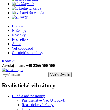
ελληνικά
Lietuvių kalba
Latviešu valoda
中文
Domov
Naše tipy
Novinky
Bestsellery
Akcie
Veľkoobchod
Odstúpiť od zmluvy
Kontakt
Zavolajte nám:
+49 2366 500 500
Vyhľadávanie
Realistické vibrátory
Dildá a análne kolíky
Príslušenstvo Vac-U-Lock®
Realistické vibrátory
Dildá