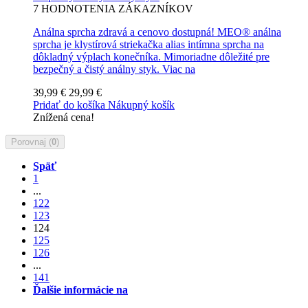
7
HODNOTENIA ZÁKAZNÍKOV
Análna sprcha zdravá a cenovo dostupná! MEO® análna
sprcha je klystírová striekačka alias intímna sprcha na
dôkladný výplach konečníka. Mimoriadne dôležité pre
bezpečný a čistý análny styk.
Viac na
39,99 €
29,99 €
Pridať do košíka
Nákupný košík
Znížená cena!
Porovnaj (
0
)
Späť
1
...
122
123
124
125
126
...
141
Ďalšie informácie na