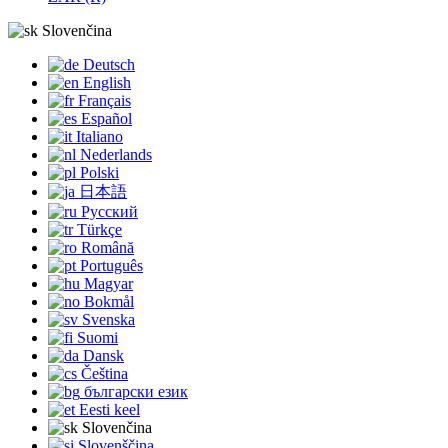
Slovenčina
Deutsch
English
Français
Español
Italiano
Nederlands
Polski
日本語
Русский
Türkçe
Română
Português
Magyar
Bokmål
Svenska
Suomi
Dansk
Čeština
български език
Eesti keel
Slovenčina
Slovenščina