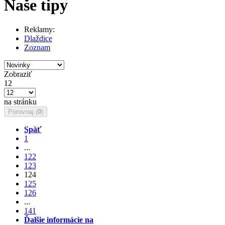
Naše tipy
Reklamy:
Dlaždice
Zoznam
Zobraziť
12
na stránku
Porovnaj (
0
)
Späť
1
...
122
123
124
125
126
...
141
Ďalšie informácie na