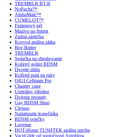
TREMBLR BT-R
NoPacha™
AlphaMale™
CUMELOT™
Fistingový gél
Mazivo na fisting
Zadná zástrčka
Kovová análna zátka
Boy Butter
TREMBLR
Sedačka na obrubovanie
Kožený golier BDSM
Dvojité dildo
Kožené putá na ruky
QIUI Cellmate Pro
Chastity cage
Uretrálny vibrátor
Dojenie prostaty
Gay BDSM Shop
Clejuso
Natiahnutie konečníka
BDSM sviečky
Lovense
DOT-Home TUSHTEK análna sprcha
VacuGlide od spoločnosti Autoblow