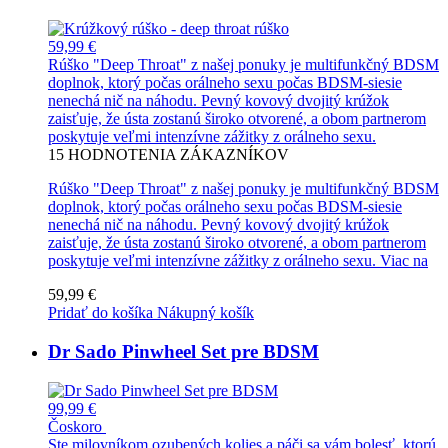
59,99 €
Rúško "Deep Throat" z našej ponuky je multifunkčný BDSM
doplnok, ktorý počas orálneho sexu počas BDSM-siesie
nenechá nič na náhodu. Pevný kovový dvojitý krúžok
zaisťuje, že ústa zostanú široko otvorené, a obom partnerom
poskytuje veľmi intenzívne zážitky z orálneho sexu.
15
HODNOTENIA ZÁKAZNÍKOV
Rúško "Deep Throat" z našej ponuky je multifunkčný BDSM
doplnok, ktorý počas orálneho sexu počas BDSM-siesie
nenechá nič na náhodu. Pevný kovový dvojitý krúžok
zaisťuje, že ústa zostanú široko otvorené, a obom partnerom
poskytuje veľmi intenzívne zážitky z orálneho sexu.
Viac na
59,99 €
Pridať do košíka
Nákupný košík
Dr Sado Pinwheel Set pre BDSM
99,99 €
Čoskoro
Ste milovníkom ozubených kolies a páči sa vám bolesť, ktorú