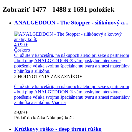
Zobraziť 1477 - 1488 z 1691 položiek
ANALGEDDON - The Stopper - silikónový a...
49,99 €
Čoskoro
Či už ste v kancelárii, na nákupoch alebo pri sexe s partnerom
- butt plug ANALGEDDON ® vám poskytne intenzívne
potešenie vďaka svojmu špeciálnemu tvaru a zmesi materiálov
z hliníka a silikónu.
2
HODNOTENIA ZÁKAZNÍKOV
Či už ste v kancelárii, na nákupoch alebo pri sexe s partnerom
- butt plug ANALGEDDON ® vám poskytne intenzívne
potešenie vďaka svojmu špeciálnemu tvaru a zmesi materiálov
z hliníka a silikónu.
Viac na
49,99 €
Pridať do košíka
Nákupný košík
Krúžkový rúško - deep throat rúško