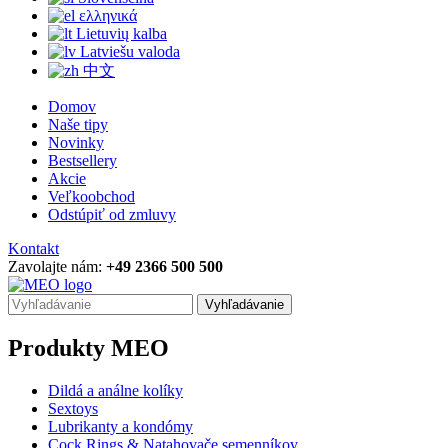
ελληνικά
Lietuvių kalba
Latviešu valoda
中文
Domov
Naše tipy
Novinky
Bestsellery
Akcie
Veľkoobchod
Odstúpiť od zmluvy
Kontakt
Zavolajte nám:
+49 2366 500 500
Vyhľadávanie
Produkty MEO
Dildá a análne kolíky
Sextoys
Lubrikanty a kondómy
Cock Rings & Natahovače semenníkov