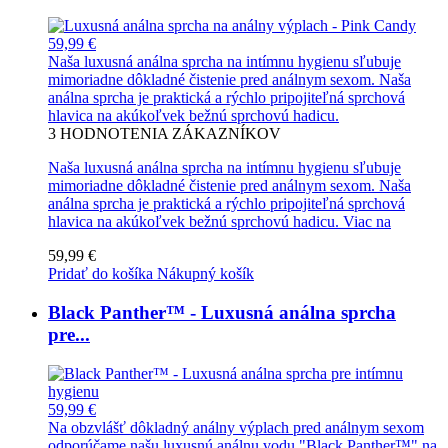
59,99 €
Naša luxusná análna sprcha na intímnu hygienu sľubuje
mimoriadne dôkladné čistenie pred análnym sexom. Naša
análna sprcha je praktická a rýchlo pripojiteľná sprchová
hlavica na akúkoľvek bežnú sprchovú hadicu.
3
HODNOTENIA ZÁKAZNÍKOV
Naša luxusná análna sprcha na intímnu hygienu sľubuje
mimoriadne dôkladné čistenie pred análnym sexom. Naša
análna sprcha je praktická a rýchlo pripojiteľná sprchová
hlavica na akúkoľvek bežnú sprchovú hadicu.
Viac na
59,99 €
Pridať do košíka
Nákupný košík
Black Panther™ - Luxusná análna sprcha
pre...
59,99 €
Na obzvlášť dôkladný análny výplach pred análnym sexom
odporúčame našu luxusnú análnu vodu "Black Panther™" na