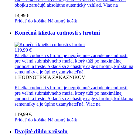
obojku zaručujú absolútne autentický vzhľad.
Viac na
14,99 €
Pridať do košíka
Nákupný košík
Konečná klietka cudnosti s hrotmi
119,99 €
Klietka cudnosti s hrotmi je nepríjemné zariadenie cudnosti
pre veľmi submisívneho muža, ktorý túži po maximálnej
cudnosti a treste. Skladá sa z chastity cage s hrotmi, krúžku na
semenníky a je úplne uzamykateľná.
1
HODNOTENIA ZÁKAZNÍKOV
Klietka cudnosti s hrotmi je nepríjemné zariadenie cudnosti
pre veľmi submisívneho muža, ktorý túži po maximálnej
cudnosti a treste. Skladá sa z chastity cage s hrotmi, krúžku na
semenníky a je úplne uzamykateľná.
Viac na
119,99 €
Pridať do košíka
Nákupný košík
Dvojité dildo z rôsolu