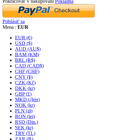
Pokračovať v nakupovaní
Pokladňa
Prihlásiť sa
Mena :
EUR
EUR (€)
USD ($)
AUD (AU$)
BAM (KM)
BRL (R$)
CAD (CAD$)
CHF (CHF)
CNY (¥)
CZK (Kč)
DKK (kr)
GBP (£)
MKD (Ден)
NOK (kr)
PLN (zł)
RON (lei)
RSD (Din.)
SEK (kr)
TRY (TL)
ZAR (R)