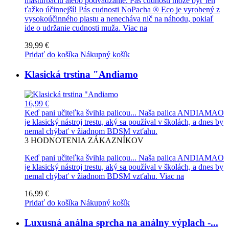
masturbáciu alebo podvádzanie. Pás cudnosti môže byť len
ťažko účinnejší! Pás cudnosti NoPacha ® Eco je vyrobený z
vysokoúčinného plastu a nenecháva nič na náhodu, pokiaľ
ide o udržanie cudnosti muža.
Viac na
39,99 €
Pridať do košíka
Nákupný košík
Klasická trstina "Andiamo
16,99 €
Keď pani učiteľka švihla palicou... Naša palica ANDIAMAO
je klasický nástroj trestu, aký sa používal v školách, a dnes by
nemal chýbať v žiadnom BDSM vzťahu.
3
HODNOTENIA ZÁKAZNÍKOV
Keď pani učiteľka švihla palicou... Naša palica ANDIAMAO
je klasický nástroj trestu, aký sa používal v školách, a dnes by
nemal chýbať v žiadnom BDSM vzťahu.
Viac na
16,99 €
Pridať do košíka
Nákupný košík
Luxusná análna sprcha na análny výplach -...