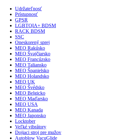
Udržateľnosť
Prístupnosť
GPSR
LGBTQIA+ BDSM
RACK BDSM
SSC
Oneskorený sprej
MEO Rakúsko
MEO Švajčiarsko
MEO Francúzsko
MEO Taliansko
MEO Španielsko
MEO Holandsko
MEO UK
MEO Švédsko
MEO Belgicko
MEO Maďarsko
MEO USA
MEO Kanada
MEO Japonsko
Locktober
Veľké vibrátory
Dojiaci stroj pre mužov
Autoblow VacuGlide