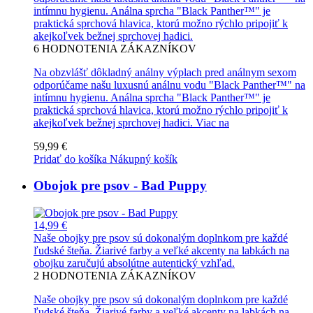
intímnu hygienu. Análna sprcha "Black Panther™" je
praktická sprchová hlavica, ktorú možno rýchlo pripojiť k
akejkoľvek bežnej sprchovej hadici.
6
HODNOTENIA ZÁKAZNÍKOV
Na obzvlášť dôkladný análny výplach pred análnym sexom
odporúčame našu luxusnú análnu vodu "Black Panther™" na
intímnu hygienu. Análna sprcha "Black Panther™" je
praktická sprchová hlavica, ktorú možno rýchlo pripojiť k
akejkoľvek bežnej sprchovej hadici.
Viac na
59,99 €
Pridať do košíka
Nákupný košík
Obojok pre psov - Bad Puppy
14,99 €
Naše obojky pre psov sú dokonalým doplnkom pre každé
ľudské šteňa. Žiarivé farby a veľké akcenty na labkách na
obojku zaručujú absolútne autentický vzhľad.
2
HODNOTENIA ZÁKAZNÍKOV
Naše obojky pre psov sú dokonalým doplnkom pre každé
ľudské šteňa. Žiarivé farby a veľké akcenty na labkách na