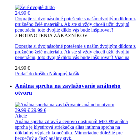
24,99 €
Doprajte si dvojnásobné potešenie s naším dvojitým dildom z
pružného želé materiálu. Ak ste si vždy chceli užiť dvojitú
penetráciu, toto dvojité dildo vás bude inšpirovať!
2
HODNOTENIA ZÁKAZNÍKOV
Doprajte si dvojnásobné potešenie s naším dvojitým dildom z
pružného želé materiálu. Ak ste si vždy chceli užiť dvojitú
penetráciu, toto dvojité dildo vás bude inšpirovať!
Viac na
24,99 €
Pridať do košíka
Nákupný košík
Análna sprcha na zavlažovanie análneho
otvoru
39,99 €
29,99 €
Akcie
Análna sprcha zdravá a cenovo dostupná! MEO® análna
sprcha je klystírová striekačka alias intímna sprcha na
dôkladný výplach konečníka. Mimoriadne dôležité pre
bezpečný a čistý análny styk.