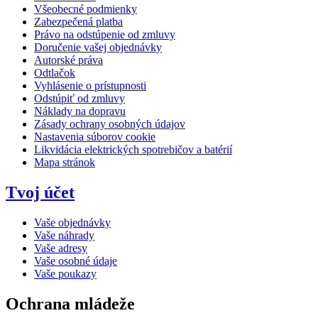
Všeobecné podmienky
Zabezpečená platba
Právo na odstúpenie od zmluvy
Doručenie vašej objednávky
Autorské práva
Odtlačok
Vyhlásenie o prístupnosti
Odstúpiť od zmluvy
Náklady na dopravu
Zásady ochrany osobných údajov
Nastavenia súborov cookie
Likvidácia elektrických spotrebičov a batérií
Mapa stránok
Tvoj účet
Vaše objednávky
Vaše náhrady
Vaše adresy
Vaše osobné údaje
Vaše poukazy
Ochrana mládeže