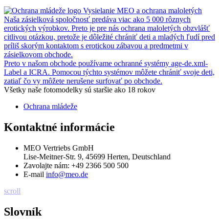
Vysielanie MEO a ochrana maloletých
Naša zásielková spoločnosť predáva viac ako 5 000 rôznych
erotických výrobkov. Preto je pre nás ochrana maloletých obzvlášť
citlivou otázkou, pretože je dôležité chrániť deti a mladých ľudí pred
príliš skorým kontaktom s erotickou zábavou a predmetmi v
zásielkovom obchode.
Preto v našom obchode používame ochranné systémy age-de.xml-
Label a ICRA. Pomocou týchto systémov môžete chrániť svoje deti,
zatiaľ čo vy môžete nerušene surfovať po obchode.
Všetky naše fotomodelky sú staršie ako 18 rokov
Ochrana mládeže
Kontaktné informácie
MEO Vertriebs GmbH
Lise-Meitner-Str. 9, 45699 Herten, Deutschland
Zavolajte nám:
+49 2366 500 500
E-mail
info@meo.de
scroll
Slovník