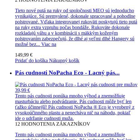
Tieto nové putá na ruky od spoločnosti MEO sú jednoducho
vynikajúce. Sú premyslené, dokonale spracované a pohodlne
polstrované. Vďaka integrovanej rukoväti poskytujú tieto putá
na ruky extra vzpruhu počas bondáže. Rukoväte dokonale
rozkladajú váhu a v kombinácii s mäkkým koženým
polstrovaním zabezpečujú, že dlhé aj veľmi dlhé Hangery sú
možné bez...
Viac na
149,99 €
Pridať do košíka
Nákupný košík
Pás cudnosti NoPacha Eco - Lacný pás...
39,99 €
Tento pás cudnosti ponúka mnoho výhod a znemožňuje
masturbáciu alebo podvádzanie. Pás cudnosti môže byť len
ťažko účinnejší! Pás cudnosti NoPacha ® Eco je vyrobený z
vysokoúčinného plastu a nenecháva nič na náhodu, pokiaľ
ide o udržanie cudnosti muža.
12
HODNOTENIA ZÁKAZNÍKOV
Tento pás cudnosti ponúka mnoho výhod a znemožňuje