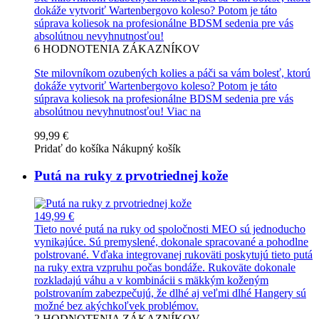
dokáže vytvoriť Wartenbergovo koleso? Potom je táto
súprava koliesok na profesionálne BDSM sedenia pre vás
absolútnou nevyhnutnosťou!
6
HODNOTENIA ZÁKAZNÍKOV
Ste milovníkom ozubených kolies a páči sa vám bolesť, ktorú
dokáže vytvoriť Wartenbergovo koleso? Potom je táto
súprava koliesok na profesionálne BDSM sedenia pre vás
absolútnou nevyhnutnosťou!
Viac na
99,99 €
Pridať do košíka
Nákupný košík
Putá na ruky z prvotriednej kože
149,99 €
Tieto nové putá na ruky od spoločnosti MEO sú jednoducho
vynikajúce. Sú premyslené, dokonale spracované a pohodlne
polstrované. Vďaka integrovanej rukoväti poskytujú tieto putá
na ruky extra vzpruhu počas bondáže. Rukoväte dokonale
rozkladajú váhu a v kombinácii s mäkkým koženým
polstrovaním zabezpečujú, že dlhé aj veľmi dlhé Hangery sú
možné bez akýchkoľvek problémov.
2
HODNOTENIA ZÁKAZNÍKOV