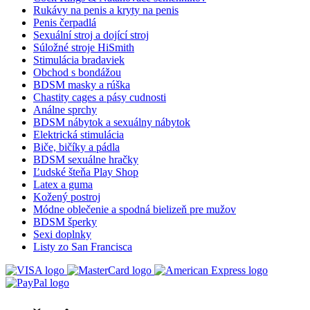
Rukávy na penis a kryty na penis
Penis čerpadlá
Sexuální stroj a dojící stroj
Súložné stroje HiSmith
Stimulácia bradaviek
Obchod s bondážou
BDSM masky a rúška
Chastity cages a pásy cudnosti
Análne sprchy
BDSM nábytok a sexuálny nábytok
Elektrická stimulácia
Biče, bičíky a pádla
BDSM sexuálne hračky
Ľudské šteňa Play Shop
Latex a guma
Kožený postroj
Módne oblečenie a spodná bielizeň pre mužov
BDSM šperky
Sexi doplnky
Listy zo San Francisca