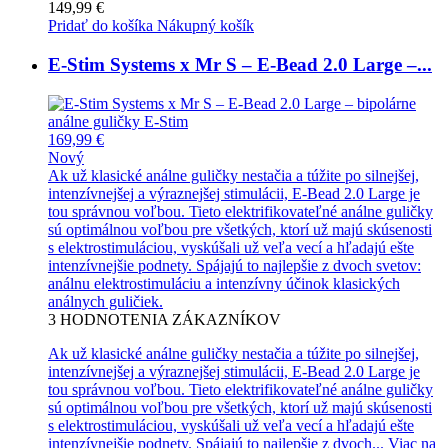
149,99 €
Pridať do košíka
Nákupný košík
E-Stim Systems x Mr S – E-Bead 2.0 Large –...
169,99 €
Nový
Ak už klasické análne guličky nestačia a túžite po silnejšej,
intenzívnejšej a výraznejšej stimulácii, E-Bead 2.0 Large je
tou správnou voľbou. Tieto elektrifikovateľné análne guličky
sú optimálnou voľbou pre všetkých, ktorí už majú skúsenosti
s elektrostimuláciou, vyskúšali už veľa vecí a hľadajú ešte
intenzívnejšie podnety. Spájajú to najlepšie z dvoch svetov:
análnu elektrostimuláciu a intenzívny účinok klasických
análnych guličiek.
3
HODNOTENIA ZÁKAZNÍKOV
Ak už klasické análne guličky nestačia a túžite po silnejšej,
intenzívnejšej a výraznejšej stimulácii, E-Bead 2.0 Large je
tou správnou voľbou. Tieto elektrifikovateľné análne guličky
sú optimálnou voľbou pre všetkých, ktorí už majú skúsenosti
s elektrostimuláciou, vyskúšali už veľa vecí a hľadajú ešte
intenzívnejšie podnety. Spájajú to najlepšie z dvoch...
Viac na