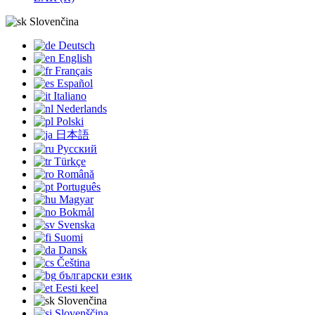
Slovenčina
Deutsch
English
Français
Español
Italiano
Nederlands
Polski
日本語
Русский
Türkçe
Română
Português
Magyar
Bokmål
Svenska
Suomi
Dansk
Čeština
български език
Eesti keel
Slovenčina
Slovenščina