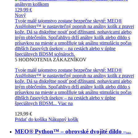
129,99 €
Nový
Tvoje malé tajomstvo zostane bezpečne skryté: MEO®
AssHolster™ je nastaviteľný popruh na análny kolík z pravej
kože. Dá sa diskrétne nosiť pod džínsami, nohavicami alebo
iným oblečením. Spoľahlivo drží análny kolík alebo dildo s
prísavkou na mieste a umožňuje tak análnu stimuláciu počas
dlhších časových úsekov – na cestách alebo v úplne
špeciálnych BDSM scénároch.
5
HODNOTENIA ZÁKAZNÍKOV
Tvoje malé tajomstvo zostane bezpečne skryté: MEO®
AssHolster™ je nastaviteľný popruh na análny kolík z pravej
kože. Dá sa diskrétne nosiť pod džínsami, nohavicami alebo
iným oblečením. Spoľahlivo drží análny kolík alebo dildo s
prísavkou na mieste a umožňuje tak análnu stimuláciu počas
dlhších časových úsekov – na cestách alebo v úplne
špeciálnych BDSM...
Viac na
129,99 €
Pridať do košíka
Nákupný košík
MEO® Python™ – obrovské dvojité dildo –...