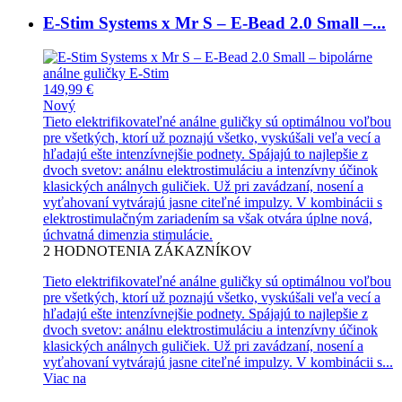
E-Stim Systems x Mr S – E-Bead 2.0 Small –...
149,99 €
Nový
Tieto elektrifikovateľné análne guličky sú optimálnou voľbou
pre všetkých, ktorí už poznajú všetko, vyskúšali veľa vecí a
hľadajú ešte intenzívnejšie podnety. Spájajú to najlepšie z
dvoch svetov: análnu elektrostimuláciu a intenzívny účinok
klasických análnych guličiek. Už pri zavádzaní, nosení a
vyťahovaní vytvárajú jasne citeľné impulzy. V kombinácii s
elektrostimulačným zariadením sa však otvára úplne nová,
úchvatná dimenzia stimulácie.
2
HODNOTENIA ZÁKAZNÍKOV
Tieto elektrifikovateľné análne guličky sú optimálnou voľbou
pre všetkých, ktorí už poznajú všetko, vyskúšali veľa vecí a
hľadajú ešte intenzívnejšie podnety. Spájajú to najlepšie z
dvoch svetov: análnu elektrostimuláciu a intenzívny účinok
klasických análnych guličiek. Už pri zavádzaní, nosení a
vyťahovaní vytvárajú jasne citeľné impulzy. V kombinácii s...
Viac na