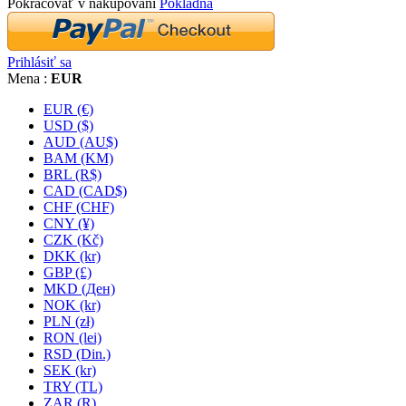
Pokračovať v nakupovaní
Pokladňa
Prihlásiť sa
Mena :
EUR
EUR (€)
USD ($)
AUD (AU$)
BAM (KM)
BRL (R$)
CAD (CAD$)
CHF (CHF)
CNY (¥)
CZK (Kč)
DKK (kr)
GBP (£)
MKD (Ден)
NOK (kr)
PLN (zł)
RON (lei)
RSD (Din.)
SEK (kr)
TRY (TL)
ZAR (R)