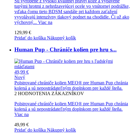
Sú vyrobené z vysoko kvalitnej pravej kože a vybavené
tupými hrotmi z nehrdzavejúcej ocele vo vnútornej podrážke,
vďaka čomu tieto BDSM sandále pri každom zaťažení
vyvolávajú intenzívny tlakový podnet na chodidle. Či už ako
výchovný...
Viac na
129,99 €
Pridať do košíka
Nákupný košík
Human Pup - Chrániče kolien pre hru s...
49,99 €
Nový
Polstrované chrániče kolien MEO® pre Human Pup chránia
kolená a sú nepostrádateľným doplnkom pre každé šteňa.
2
HODNOTENIA ZÁKAZNÍKOV
Polstrované chrániče kolien MEO® pre Human Pup chránia
kolená a sú nepostrádateľným doplnkom pre každé šteňa.
Viac na
49,99 €
Pridať do košíka
Nákupný košík