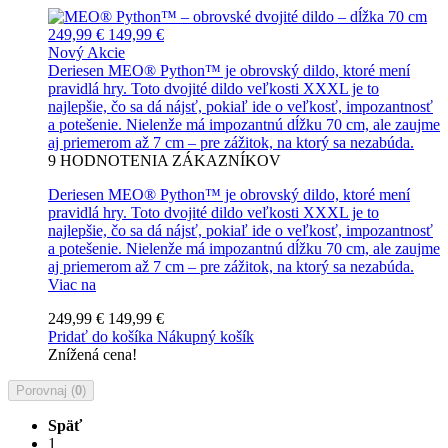
249,99 €
149,99 €
Nový
Akcie
Deriesen MEO® Python™ je obrovský dildo, ktoré mení
pravidlá hry. Toto dvojité dildo veľkosti XXXL je to
najlepšie, čo sa dá nájsť, pokiaľ ide o veľkosť, impozantnosť
a potešenie. Nielenže má impozantnú dĺžku 70 cm, ale zaujme
aj priemerom až 7 cm – pre zážitok, na ktorý sa nezabúda.
9
HODNOTENIA ZÁKAZNÍKOV
Deriesen MEO® Python™ je obrovský dildo, ktoré mení
pravidlá hry. Toto dvojité dildo veľkosti XXXL je to
najlepšie, čo sa dá nájsť, pokiaľ ide o veľkosť, impozantnosť
a potešenie. Nielenže má impozantnú dĺžku 70 cm, ale zaujme
aj priemerom až 7 cm – pre zážitok, na ktorý sa nezabúda.
Viac na
249,99 €
149,99 €
Pridať do košíka
Nákupný košík
Znížená cena!
Porovnaj (
0
)
Späť
1