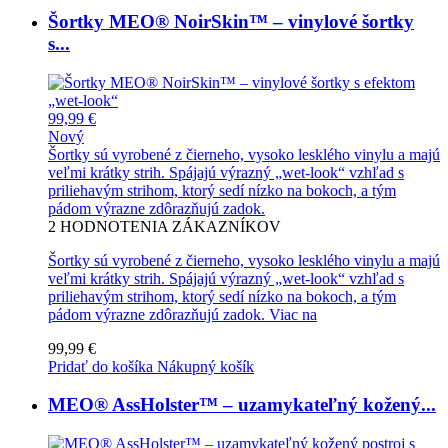
Šortky MEO® NoirSkin™ – vinylové šortky
s...
99,99 €
Nový
Šortky sú vyrobené z čierneho, vysoko lesklého vinylu a majú
veľmi krátky strih. Spájajú výrazný „wet-look“ vzhľad s
priliehavým strihom, ktorý sedí nízko na bokoch, a tým
pádom výrazne zdôrazňujú zadok.
2
HODNOTENIA ZÁKAZNÍKOV
Šortky sú vyrobené z čierneho, vysoko lesklého vinylu a majú
veľmi krátky strih. Spájajú výrazný „wet-look“ vzhľad s
priliehavým strihom, ktorý sedí nízko na bokoch, a tým
pádom výrazne zdôrazňujú zadok.
Viac na
99,99 €
Pridať do košíka
Nákupný košík
MEO® AssHolster™ – uzamykateľný kožený...