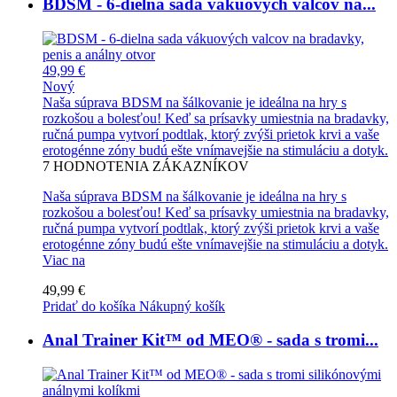
BDSM - 6-dielna sada vákuových valcov na...
49,99 €
Nový
Naša súprava BDSM na šálkovanie je ideálna na hry s
rozkošou a bolesťou! Keď sa prísavky umiestnia na bradavky,
ručná pumpa vytvorí podtlak, ktorý zvýši prietok krvi a vaše
erotogénne zóny budú ešte vnímavejšie na stimuláciu a dotyk.
7
HODNOTENIA ZÁKAZNÍKOV
Naša súprava BDSM na šálkovanie je ideálna na hry s
rozkošou a bolesťou! Keď sa prísavky umiestnia na bradavky,
ručná pumpa vytvorí podtlak, ktorý zvýši prietok krvi a vaše
erotogénne zóny budú ešte vnímavejšie na stimuláciu a dotyk.
Viac na
49,99 €
Pridať do košíka
Nákupný košík
Anal Trainer Kit™ od MEO® - sada s tromi...