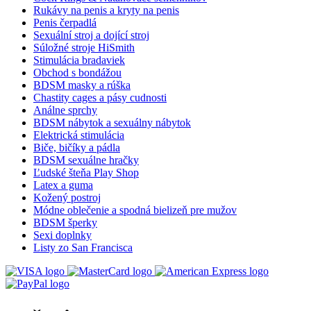
Rukávy na penis a kryty na penis
Penis čerpadlá
Sexuální stroj a dojící stroj
Súložné stroje HiSmith
Stimulácia bradaviek
Obchod s bondážou
BDSM masky a rúška
Chastity cages a pásy cudnosti
Análne sprchy
BDSM nábytok a sexuálny nábytok
Elektrická stimulácia
Biče, bičíky a pádla
BDSM sexuálne hračky
Ľudské šteňa Play Shop
Latex a guma
Kožený postroj
Módne oblečenie a spodná bielizeň pre mužov
BDSM šperky
Sexi doplnky
Listy zo San Francisca