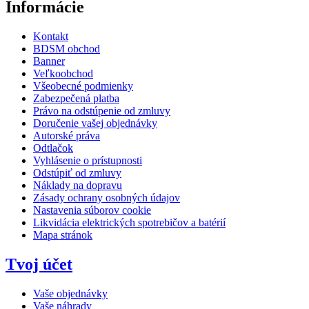
Informácie
Kontakt
BDSM obchod
Banner
Veľkoobchod
Všeobecné podmienky
Zabezpečená platba
Právo na odstúpenie od zmluvy
Doručenie vašej objednávky
Autorské práva
Odtlačok
Vyhlásenie o prístupnosti
Odstúpiť od zmluvy
Náklady na dopravu
Zásady ochrany osobných údajov
Nastavenia súborov cookie
Likvidácia elektrických spotrebičov a batérií
Mapa stránok
Tvoj účet
Vaše objednávky
Vaše náhrady