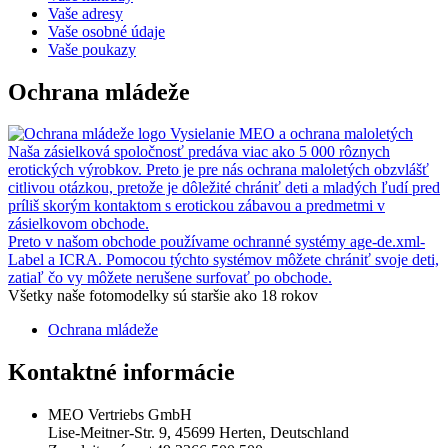
Vaše adresy
Vaše osobné údaje
Vaše poukazy
Ochrana mládeže
Vysielanie MEO a ochrana maloletých
Naša zásielková spoločnosť predáva viac ako 5 000 rôznych
erotických výrobkov. Preto je pre nás ochrana maloletých obzvlášť
citlivou otázkou, pretože je dôležité chrániť deti a mladých ľudí pred
príliš skorým kontaktom s erotickou zábavou a predmetmi v
zásielkovom obchode.
Preto v našom obchode používame ochranné systémy age-de.xml-
Label a ICRA. Pomocou týchto systémov môžete chrániť svoje deti,
zatiaľ čo vy môžete nerušene surfovať po obchode.
Všetky naše fotomodelky sú staršie ako 18 rokov
Ochrana mládeže
Kontaktné informácie
MEO Vertriebs GmbH
Lise-Meitner-Str. 9, 45699 Herten, Deutschland