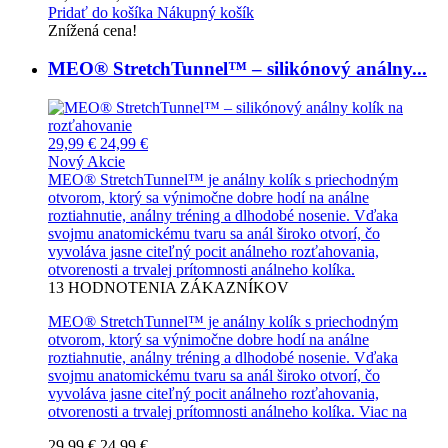
Pridať do košíka
Nákupný košík
Znížená cena!
MEO® StretchTunnel™ – silikónový análny...
29,99 €
24,99 €
Nový
Akcie
MEO® StretchTunnel™ je análny kolík s priechodným
otvorom, ktorý sa výnimočne dobre hodí na análne
roztiahnutie, análny tréning a dlhodobé nosenie. Vďaka
svojmu anatomickému tvaru sa anál široko otvorí, čo
vyvoláva jasne citeľný pocit análneho rozťahovania,
otvorenosti a trvalej prítomnosti análneho kolíka.
13
HODNOTENIA ZÁKAZNÍKOV
MEO® StretchTunnel™ je análny kolík s priechodným
otvorom, ktorý sa výnimočne dobre hodí na análne
roztiahnutie, análny tréning a dlhodobé nosenie. Vďaka
svojmu anatomickému tvaru sa anál široko otvorí, čo
vyvoláva jasne citeľný pocit análneho rozťahovania,
otvorenosti a trvalej prítomnosti análneho kolíka.
Viac na
29,99 €
24,99 €