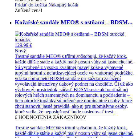
Pridať do košíka
Nákupný košík
Znížená cena!
Kožařské sandále MEO® s ostňami – BDSM...
129,99 €
Nový
Trestné sandále MEO® s tŕňmi spôsobujú, že každý krok,
každé dlhšie státie a každý malý posun váhy sú jasne citeľné.
Sú vyrobené z vysoko kvalitnej pravej kože a vybavené
tupými hrotmi z nehrdzavejúcej ocele vo vnútornej podrážke,
vďaka čomu tieto BDSM sandále pri každom zaťažení
vyvolávajú intenzívny tlakový podnet na chodidle. Či už ako
výchovný prostriedok, súčasť BDSM-sesie alebo rituál pri
rolových hrách zameraných na dominanciu a podriadenie –
tieto otrocké topánky sú určené pre dominantné osoby, ktoré
chcú stanoviť jasné pravidlá, ako aj pre submisívne osoby,
ktoré vedia, že neposlušnosť bude nasledovať trest.
6
HODNOTENIA ZÁKAZNÍKOV
Trestné sandále MEO® s tŕňmi spôsobujú, že každý krok,
každé dlhšie státie a každý malý posun váhy sú jasne citeľné.