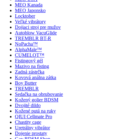
MEO Kanada
MEO Japonsko
Locktober
Veľké vibrátory
Dojiaci stroj pre mužov
Autoblow VacuGlide
TREMBLR BT-R
NoPacha™
AlphaMale™
CUMELOT™
Fistingový gél
Mazivo na fisting
Zadná zástrčka
Kovová análna zátka
Boy Butter
TREMBLR
Sedačka na obrubovanie
Kožený golier BDSM
Dvojité dildo
Kožené putá na ruky
QIUI Cellmate Pro
Chastity cage
Uretrálny vibrátor
Dojenie prostaty
Gay BDSM Shop