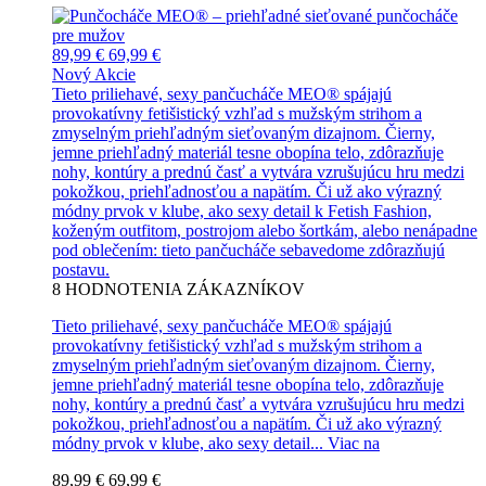
89,99 €
69,99 €
Nový
Akcie
Tieto priliehavé, sexy pančucháče MEO® spájajú
provokatívny fetišistický vzhľad s mužským strihom a
zmyselným priehľadným sieťovaným dizajnom. Čierny,
jemne priehľadný materiál tesne obopína telo, zdôrazňuje
nohy, kontúry a prednú časť a vytvára vzrušujúcu hru medzi
pokožkou, priehľadnosťou a napätím. Či už ako výrazný
módny prvok v klube, ako sexy detail k Fetish Fashion,
koženým outfitom, postrojom alebo šortkám, alebo nenápadne
pod oblečením: tieto pančucháče sebavedome zdôrazňujú
postavu.
8
HODNOTENIA ZÁKAZNÍKOV
Tieto priliehavé, sexy pančucháče MEO® spájajú
provokatívny fetišistický vzhľad s mužským strihom a
zmyselným priehľadným sieťovaným dizajnom. Čierny,
jemne priehľadný materiál tesne obopína telo, zdôrazňuje
nohy, kontúry a prednú časť a vytvára vzrušujúcu hru medzi
pokožkou, priehľadnosťou a napätím. Či už ako výrazný
módny prvok v klube, ako sexy detail...
Viac na
89,99 €
69,99 €