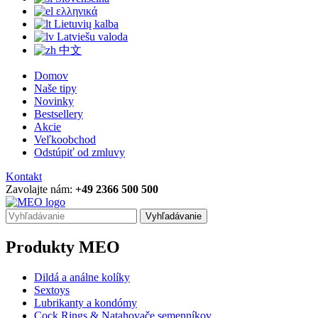
ελληνικά
Lietuvių kalba
Latviešu valoda
中文
Domov
Naše tipy
Novinky
Bestsellery
Akcie
Veľkoobchod
Odstúpiť od zmluvy
Kontakt
Zavolajte nám:
+49 2366 500 500
Vyhľadávanie
Produkty MEO
Dildá a análne kolíky
Sextoys
Lubrikanty a kondómy
Cock Rings & Natahovače semenníkov