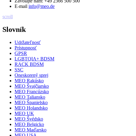
Zavolajte nám:
+49 2366 500 500
E-mail
info@meo.de
scroll
Slovník
Udržateľnosť
Prístupnosť
GPSR
LGBTQIA+ BDSM
RACK BDSM
SSC
Oneskorený sprej
MEO Rakúsko
MEO Švajčiarsko
MEO Francúzsko
MEO Taliansko
MEO Španielsko
MEO Holandsko
MEO UK
MEO Švédsko
MEO Belgicko
MEO Maďarsko
MEO USA