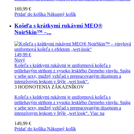
169,99 €
Pridať do košíka
Nákupný košík
Košeľa s krátkymi rukávmi MEO®
NoirSkin™ –...
149,99 €
Nový
Košeľa s krátkymi rukávmi je uniformová košeľa s
priliehavým strihom z vysoko lesklého čierneho vinylu. Spája
v sebe sexy, mužný vzhľad s prepracovaným dizajnom a
intenzívnym leskom v štýle „wet look“.
3
HODNOTENIA ZÁKAZNÍKOV
Košeľa s krátkymi rukávmi je uniformová košeľa s
priliehavým strihom z vysoko lesklého čierneho vinylu. Spája
v sebe sexy, mužný vzhľad s prepracovaným dizajnom a
intenzívnym leskom v štýle „wet look“.
Viac na
149,99 €
Pridať do košíka
Nákupný košík