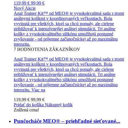
119,99 €
99,99 €
Nový
Akcie
Anal Trainer Kit™ od MEO® je vysokokvalitná sada s tromi
análnymi kolíkmi v koordinovaných veľkostiach. Bola
vyvinutá pre všetkých, ktorí sa chcú pomaly, ale cielene
približovať k intenzívnejšej análnej stimulácii. Tri análne
kolíky z vysokokvalitného silikónu umožňujú postupné
zvyšovanie - od príjemne začiatočníckej až po maximálnu
intenzitu.
7
HODNOTENIA ZÁKAZNÍKOV
Anal Trainer Kit™ od MEO® je vysokokvalitná sada s tromi
análnymi kolíkmi v koordinovaných veľkostiach. Bola
vyvinutá pre všetkých, ktorí sa chcú pomaly, ale cielene
približovať k intenzívnejšej análnej stimulácii. Tri análne
kolíky z vysokokvalitného silikónu umožňujú postupné
zvyšovanie - od príjemne začiatočníckej až po maximálnu
intenzitu.
Viac na
119,99 €
99,99 €
Pridať do košíka
Nákupný košík
Znížená cena!
Punčocháče MEO® – priehľadné sieťované...