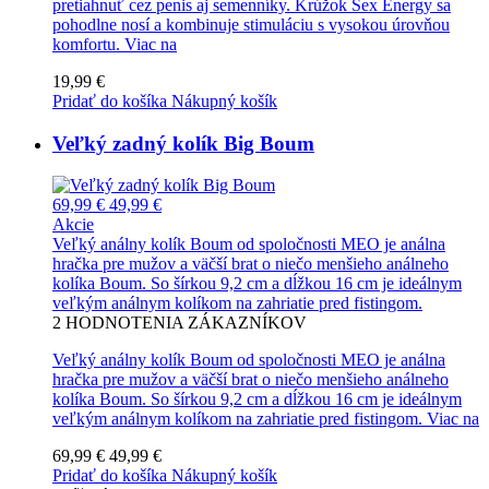
pretiahnuť cez penis aj semenníky. Krúžok Sex Energy sa
pohodlne nosí a kombinuje stimuláciu s vysokou úrovňou
komfortu.
Viac na
19,99 €
Pridať do košíka
Nákupný košík
Veľký zadný kolík Big Boum
69,99 €
49,99 €
Akcie
Veľký análny kolík Boum od spoločnosti MEO je análna
hračka pre mužov a väčší brat o niečo menšieho análneho
kolíka Boum. So šírkou 9,2 cm a dĺžkou 16 cm je ideálnym
veľkým análnym kolíkom na zahriatie pred fistingom.
2
HODNOTENIA ZÁKAZNÍKOV
Veľký análny kolík Boum od spoločnosti MEO je análna
hračka pre mužov a väčší brat o niečo menšieho análneho
kolíka Boum. So šírkou 9,2 cm a dĺžkou 16 cm je ideálnym
veľkým análnym kolíkom na zahriatie pred fistingom.
Viac na
69,99 €
49,99 €
Pridať do košíka
Nákupný košík