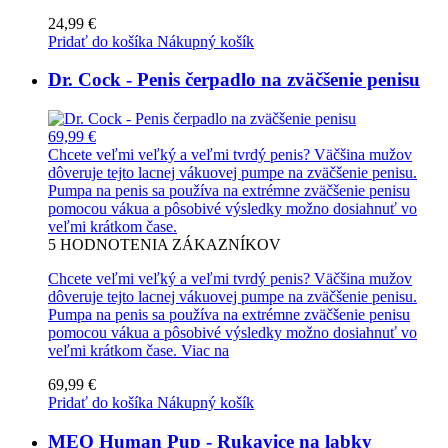
24,99 €
Pridať do košíka
Nákupný košík
Dr. Cock - Penis čerpadlo na zväčšenie penisu
69,99 €
Chcete veľmi veľký a veľmi tvrdý penis? Väčšina mužov
dôveruje tejto lacnej vákuovej pumpe na zväčšenie penisu.
Pumpa na penis sa používa na extrémne zväčšenie penisu
pomocou vákua a pôsobivé výsledky možno dosiahnuť vo
veľmi krátkom čase.
5
HODNOTENIA ZÁKAZNÍKOV
Chcete veľmi veľký a veľmi tvrdý penis? Väčšina mužov
dôveruje tejto lacnej vákuovej pumpe na zväčšenie penisu.
Pumpa na penis sa používa na extrémne zväčšenie penisu
pomocou vákua a pôsobivé výsledky možno dosiahnuť vo
veľmi krátkom čase.
Viac na
69,99 €
Pridať do košíka
Nákupný košík
MEO Human Pup - Rukavice na labky