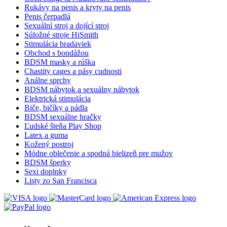
Rukávy na penis a kryty na penis
Penis čerpadlá
Sexuální stroj a dojící stroj
Súložné stroje HiSmith
Stimulácia bradaviek
Obchod s bondážou
BDSM masky a rúška
Chastity cages a pásy cudnosti
Análne sprchy
BDSM nábytok a sexuálny nábytok
Elektrická stimulácia
Biče, bičíky a pádla
BDSM sexuálne hračky
Ľudské šteňa Play Shop
Latex a guma
Kožený postroj
Módne oblečenie a spodná bielizeň pre mužov
BDSM šperky
Sexi doplnky
Listy zo San Francisca