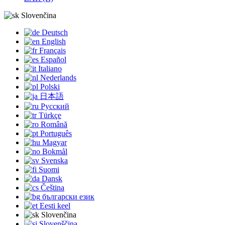
Slovenčina
Deutsch
English
Français
Español
Italiano
Nederlands
Polski
日本語
Русский
Türkçe
Română
Português
Magyar
Bokmål
Svenska
Suomi
Dansk
Čeština
български език
Eesti keel
Slovenčina
Slovenščina