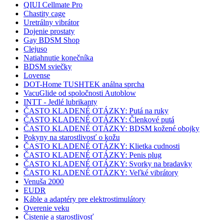
QIUI Cellmate Pro
Chastity cage
Uretrálny vibrátor
Dojenie prostaty
Gay BDSM Shop
Clejuso
Natiahnutie konečníka
BDSM sviečky
Lovense
DOT-Home TUSHTEK análna sprcha
VacuGlide od spoločnosti Autoblow
INTT - Jedlé lubrikanty
ČASTO KLADENÉ OTÁZKY: Putá na ruky
ČASTO KLADENÉ OTÁZKY: Členkové putá
ČASTO KLADENÉ OTÁZKY: BDSM kožené obojky
Pokyny na starostlivosť o kožu
ČASTO KLADENÉ OTÁZKY: Klietka cudnosti
ČASTO KLADENÉ OTÁZKY: Penis plug
ČASTO KLADENÉ OTÁZKY: Svorky na bradavky
ČASTO KLADENÉ OTÁZKY: Veľké vibrátory
Venuša 2000
EUDR
Káble a adaptéry pre elektrostimulátory
Overenie veku
Čistenie a starostlivosť