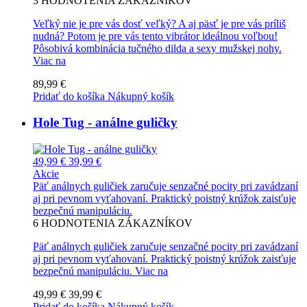
3
HODNOTENIA ZÁKAZNÍKOV
Veľký nie je pre vás dosť veľký? A aj päsť je pre vás príliš
nudná? Potom je pre vás tento vibrátor ideálnou voľbou!
Pôsobivá kombinácia tučného dilda a sexy mužskej nohy.
Viac na
89,99 €
Pridať do košíka
Nákupný košík
Hole Tug - análne guličky
49,99 €
39,99 €
Akcie
Päť análnych guličiek zaručuje senzačné pocity pri zavádzaní
aj pri pevnom vyťahovaní. Praktický poistný krúžok zaisťuje
bezpečnú manipuláciu.
6
HODNOTENIA ZÁKAZNÍKOV
Päť análnych guličiek zaručuje senzačné pocity pri zavádzaní
aj pri pevnom vyťahovaní. Praktický poistný krúžok zaisťuje
bezpečnú manipuláciu.
Viac na
49,99 €
39,99 €
Pridať do košíka
Nákupný košík