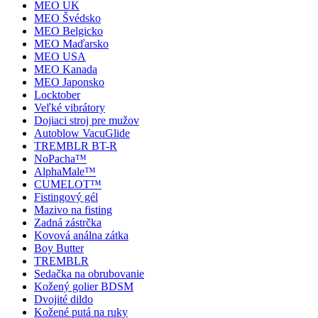
MEO UK
MEO Švédsko
MEO Belgicko
MEO Maďarsko
MEO USA
MEO Kanada
MEO Japonsko
Locktober
Veľké vibrátory
Dojiaci stroj pre mužov
Autoblow VacuGlide
TREMBLR BT-R
NoPacha™
AlphaMale™
CUMELOT™
Fistingový gél
Mazivo na fisting
Zadná zástrčka
Kovová análna zátka
Boy Butter
TREMBLR
Sedačka na obrubovanie
Kožený golier BDSM
Dvojité dildo
Kožené putá na ruky