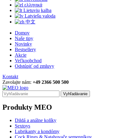
ελληνικά
Lietuvių kalba
Latviešu valoda
中文
Domov
Naše tipy
Novinky
Bestsellery
Akcie
Veľkoobchod
Odstúpiť od zmluvy
Kontakt
Zavolajte nám:
+49 2366 500 500
Vyhľadávanie
Produkty MEO
Dildá a análne kolíky
Sextoys
Lubrikanty a kondómy
Cock Rings & Natahovače semenníkov