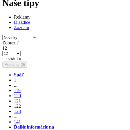
Naše tipy
Reklamy:
Dlaždice
Zoznam
Zobraziť
12
na stránku
Porovnaj (
0
)
Späť
1
...
119
120
121
122
123
...
141
Ďalšie informácie na