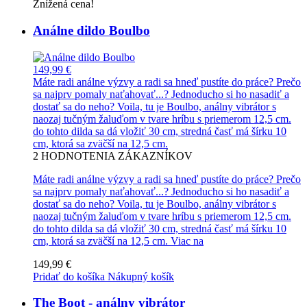
Znížená cena!
Análne dildo Boulbo
149,99 €
Máte radi análne výzvy a radi sa hneď pustíte do práce? Prečo
sa najprv pomaly naťahovať...? Jednoducho si ho nasadiť a
dostať sa do neho? Voila, tu je Boulbo, análny vibrátor s
naozaj tučným žaluďom v tvare hríbu s priemerom 12,5 cm.
do tohto dilda sa dá vložiť 30 cm, stredná časť má šírku 10
cm, ktorá sa zväčší na 12,5 cm.
2
HODNOTENIA ZÁKAZNÍKOV
Máte radi análne výzvy a radi sa hneď pustíte do práce? Prečo
sa najprv pomaly naťahovať...? Jednoducho si ho nasadiť a
dostať sa do neho? Voila, tu je Boulbo, análny vibrátor s
naozaj tučným žaluďom v tvare hríbu s priemerom 12,5 cm.
do tohto dilda sa dá vložiť 30 cm, stredná časť má šírku 10
cm, ktorá sa zväčší na 12,5 cm.
Viac na
149,99 €
Pridať do košíka
Nákupný košík
The Boot - análny vibrátor