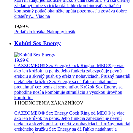
ktorí hľadajú jednoduché tričko s charakterom. Vďaka čiernej
základnej farbe sa tričko dá ľahko kombinovať, zatiaľ čo
kontrastný potlač okamžite upúta pozornosť a zostáva dobre
čitateľný...
Viac na
19,99 €
Pridať do košíka
Nákupný košík
Kohúti Sex Energy
19,99 €
CAZZOMEO® Sex Energy Cock Ring od MEO® je viac
ako len krúžok na penis. Jeho funkcia zabezpečuje pevnú
erekciu a skvelý push-up efekt v nohaviciach. Pružný materiál
erekčného krúžku Sex Energy sa dá ľahko natiahnuť a
pretiahnuť cez penis aj semenníky. Krúžok Sex Energy sa
pohodlne nosí a kombinuje stimuláciu s vysokou úrovňou
komfortu.
1
HODNOTENIA ZÁKAZNÍKOV
CAZZOMEO® Sex Energy Cock Ring od MEO® je viac
ako len krúžok na penis. Jeho funkcia zabezpečuje pevnú
erekciu a skvelý push-up efekt v nohaviciach. Pružný materiál
erekčného krúžku Sex Energy sa dá ľahko natiahnuť a