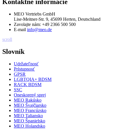
Kontaktné informácie
MEO Vertriebs GmbH
Lise-Meitner-Str. 9, 45699 Herten, Deutschland
Zavolajte nám:
+49 2366 500 500
E-mail
info@meo.de
scroll
Slovník
Udržateľnosť
Prístupnosť
GPSR
LGBTQIA+ BDSM
RACK BDSM
SSC
Oneskorený sprej
MEO Rakúsko
MEO Švajčiarsko
MEO Francúzsko
MEO Taliansko
MEO Španielsko
MEO Holandsko