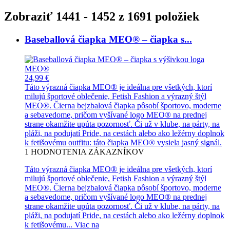
Zobraziť 1441 - 1452 z 1691 položiek
Baseballová čiapka MEO® – čiapka s...
24,99 €
Táto výrazná čiapka MEO® je ideálna pre všetkých, ktorí
milujú športové oblečenie, Fetish Fashion a výrazný štýl
MEO®. Čierna bejzbalová čiapka pôsobí športovo, moderne
a sebavedome, pričom vyšívané logo MEO® na prednej
strane okamžite upúta pozornosť. Či už v klube, na párty, na
pláži, na podujatí Pride, na cestách alebo ako ležérny doplnok
k fetišovému outfitu: táto čiapka MEO® vysiela jasný signál.
1
HODNOTENIA ZÁKAZNÍKOV
Táto výrazná čiapka MEO® je ideálna pre všetkých, ktorí
milujú športové oblečenie, Fetish Fashion a výrazný štýl
MEO®. Čierna bejzbalová čiapka pôsobí športovo, moderne
a sebavedome, pričom vyšívané logo MEO® na prednej
strane okamžite upúta pozornosť. Či už v klube, na párty, na
pláži, na podujatí Pride, na cestách alebo ako ležérny doplnok
k fetišovému...
Viac na