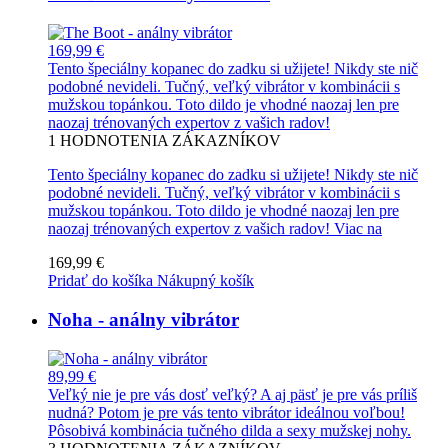
169,99 €
Tento špeciálny kopanec do zadku si užijete! Nikdy ste nič
podobné nevideli. Tučný, veľký vibrátor v kombinácii s
mužskou topánkou. Toto dildo je vhodné naozaj len pre
naozaj trénovaných expertov z vašich radov!
1
HODNOTENIA ZÁKAZNÍKOV
Tento špeciálny kopanec do zadku si užijete! Nikdy ste nič
podobné nevideli. Tučný, veľký vibrátor v kombinácii s
mužskou topánkou. Toto dildo je vhodné naozaj len pre
naozaj trénovaných expertov z vašich radov!
Viac na
169,99 €
Pridať do košíka
Nákupný košík
Noha - análny vibrátor
89,99 €
Veľký nie je pre vás dosť veľký? A aj päsť je pre vás príliš
nudná? Potom je pre vás tento vibrátor ideálnou voľbou!
Pôsobivá kombinácia tučného dilda a sexy mužskej nohy.