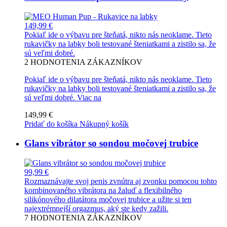
149,99 €
Pokiaľ ide o výbavu pre šteňatá, nikto nás neoklame. Tieto
rukavičky na labky boli testované šteniatkami a zistilo sa, že
sú veľmi dobré.
2
HODNOTENIA ZÁKAZNÍKOV
Pokiaľ ide o výbavu pre šteňatá, nikto nás neoklame. Tieto
rukavičky na labky boli testované šteniatkami a zistilo sa, že
sú veľmi dobré.
Viac na
149,99 €
Pridať do košíka
Nákupný košík
Glans vibrátor so sondou močovej trubice
99,99 €
Rozmaznávajte svoj penis zvnútra aj zvonku pomocou tohto
kombinovaného vibrátora na žaluď a flexibilného
silikónového dilatátora močovej trubice a užite si ten
najextrémnejší orgazmus, aký ste kedy zažili.
7
HODNOTENIA ZÁKAZNÍKOV