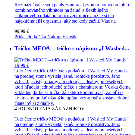
Rozmaznávajte svoj penis zvnútra aj zvonku pomocou tohto
kombinovaného vibrátora na žaluď a flexibilného
silikónového dilatátora močovej trubice a užite si ten
najextrémnejší orgazmus, aký ste kedy zažili.
Viac na
99,99 €
Pridať do košíka
Nákupný košík
Tričko MEO® – tričko s nápisom „I Washed...
19,99 €
Toto čierne tričko MEO® s potlačou „I Washed My Hands“
na prednej strane vysiela jasné, ironické posolstvo. Jeho
vzhľad je čistý, priamy a moderný – ideálny pre všetkých,
ktorí hľadajú jednoduché tričko s charakterom. Vďaka čiernej
základnej farbe sa tričko dá ľahko kombinovať, zatiaľ čo
kontrastný potlač okamžite upúta pozornosť a zostáva dobre
čitateľný aj z diaľky.
4
HODNOTENIA ZÁKAZNÍKOV
Toto čierne tričko MEO® s potlačou „I Washed My Hands“
na prednej strane vysiela jasné, ironické posolstvo. Jeho
vzhľad je čistý, priamy a moderný – ideálny pre všetkých,