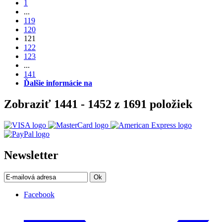
1
...
119
120
121
122
123
...
141
Ďalšie informácie na
Zobraziť 1441 - 1452 z 1691 položiek
Newsletter
Ok
Facebook