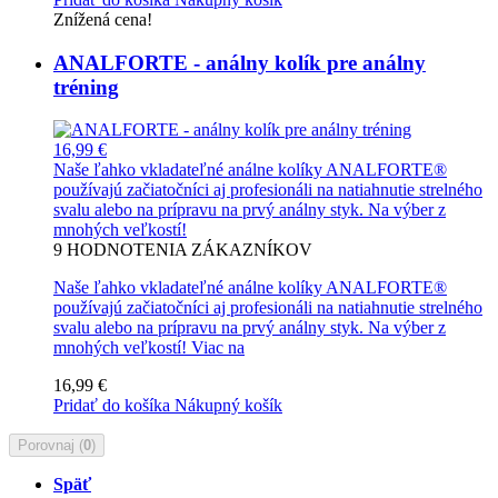
Znížená cena!
ANALFORTE - análny kolík pre análny
tréning
16,99 €
Naše ľahko vkladateľné análne kolíky ANALFORTE®
používajú začiatočníci aj profesionáli na natiahnutie strelného
svalu alebo na prípravu na prvý análny styk. Na výber z
mnohých veľkostí!
9
HODNOTENIA ZÁKAZNÍKOV
Naše ľahko vkladateľné análne kolíky ANALFORTE®
používajú začiatočníci aj profesionáli na natiahnutie strelného
svalu alebo na prípravu na prvý análny styk. Na výber z
mnohých veľkostí!
Viac na
16,99 €
Pridať do košíka
Nákupný košík
Porovnaj (
0
)
Späť