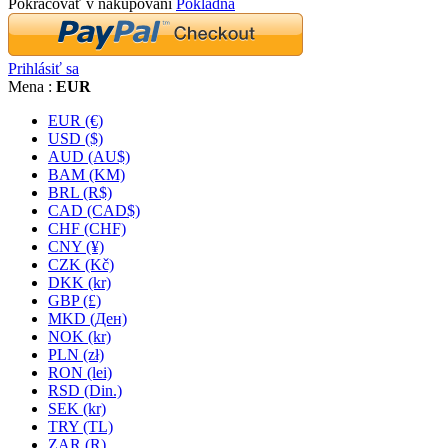
Pokračovať v nakupovaní
Pokladňa
Prihlásiť sa
Mena :
EUR
EUR (€)
USD ($)
AUD (AU$)
BAM (KM)
BRL (R$)
CAD (CAD$)
CHF (CHF)
CNY (¥)
CZK (Kč)
DKK (kr)
GBP (£)
MKD (Ден)
NOK (kr)
PLN (zł)
RON (lei)
RSD (Din.)
SEK (kr)
TRY (TL)
ZAR (R)