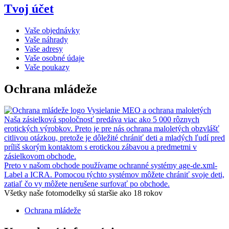
Tvoj účet
Vaše objednávky
Vaše náhrady
Vaše adresy
Vaše osobné údaje
Vaše poukazy
Ochrana mládeže
Vysielanie MEO a ochrana maloletých
Naša zásielková spoločnosť predáva viac ako 5 000 rôznych
erotických výrobkov. Preto je pre nás ochrana maloletých obzvlášť
citlivou otázkou, pretože je dôležité chrániť deti a mladých ľudí pred
príliš skorým kontaktom s erotickou zábavou a predmetmi v
zásielkovom obchode.
Preto v našom obchode používame ochranné systémy age-de.xml-
Label a ICRA. Pomocou týchto systémov môžete chrániť svoje deti,
zatiaľ čo vy môžete nerušene surfovať po obchode.
Všetky naše fotomodelky sú staršie ako 18 rokov
Ochrana mládeže