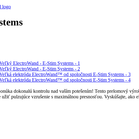
stems
á ponúka dokonalú kontrolu nad vaším potešením! Tento prelomový výro
hce užiť pulzujúce vzrušenie s maximálnou presnosťou. Vyskúšajte, ako e