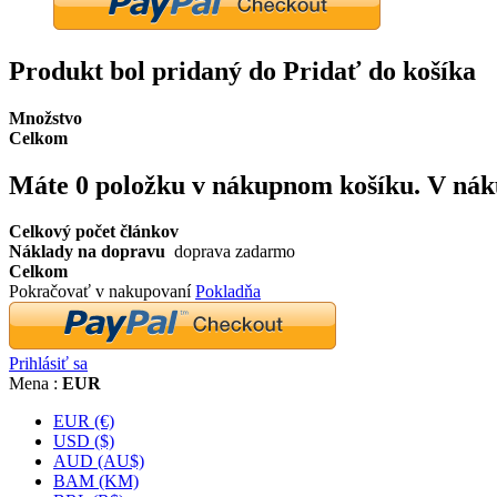
Produkt bol pridaný do Pridať do košíka
Množstvo
Celkom
Máte
0
položku v nákupnom košíku.
V nák
Celkový počet článkov
Náklady na dopravu
doprava zadarmo
Celkom
Pokračovať v nakupovaní
Pokladňa
Prihlásiť sa
Mena :
EUR
EUR (€)
USD ($)
AUD (AU$)
BAM (KM)