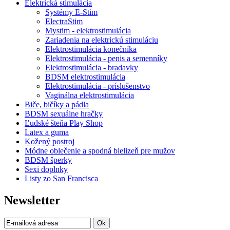
Elektrická stimulácia
Systémy E-Stim
ElectraStim
Mystim - elektrostimulácia
Zariadenia na elektrickú stimuláciu
Elektrostimulácia konečníka
Elektrostimulácia - penis a semenníky
Elektrostimulácia - bradavky
BDSM elektrostimulácia
Elektrostimulácia - príslušenstvo
Vaginálna elektrostimulácia
Biče, bičíky a pádla
BDSM sexuálne hračky
Ľudské šteňa Play Shop
Latex a guma
Kožený postroj
Módne oblečenie a spodná bielizeň pre mužov
BDSM šperky
Sexi doplnky
Listy zo San Francisca
Newsletter
Ok