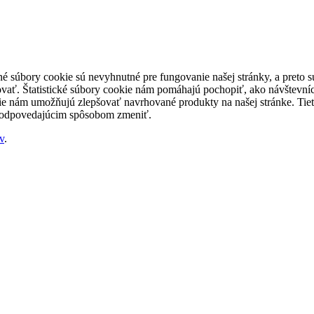
né súbory cookie sú nevyhnutné pre fungovanie našej stránky, a preto
šovať. Štatistické súbory cookie nám pomáhajú pochopiť, ako návštevníc
nám umožňujú zlepšovať navrhované produkty na našej stránke. Tieto 
 zodpovedajúcim spôsobom zmeniť.
v
.