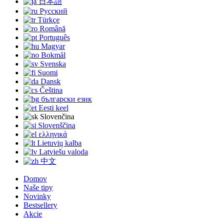
日本語
Русский
Türkçe
Română
Português
Magyar
Bokmål
Svenska
Suomi
Dansk
Čeština
български език
Eesti keel
Slovenčina
Slovenščina
ελληνικά
Lietuvių kalba
Latviešu valoda
中文
Domov
Naše tipy
Novinky
Bestsellery
Akcie