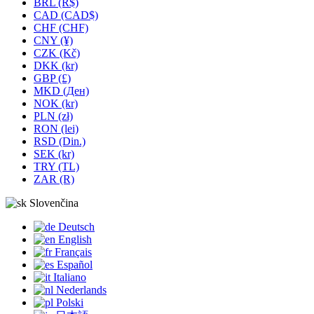
BRL (R$)
CAD (CAD$)
CHF (CHF)
CNY (¥)
CZK (Kč)
DKK (kr)
GBP (£)
MKD (Ден)
NOK (kr)
PLN (zł)
RON (lei)
RSD (Din.)
SEK (kr)
TRY (TL)
ZAR (R)
Slovenčina
Deutsch
English
Français
Español
Italiano
Nederlands
Polski