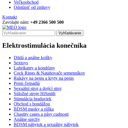
Veľkoobchod
Odstúpiť od zmluvy
Kontakt
Zavolajte nám:
+49 2366 500 500
Vyhľadávanie
Elektrostimulácia konečníka
Dildá a análne kolíky
Sextoys
Lubrikanty a kondómy
Cock Rings & Natahovače semenníkov
Rukávy na penis a kryty na penis
Penis čerpadlá
Sexuální stroj a dojící stroj
Súložné stroje HiSmith
Stimulácia bradaviek
Obchod s bondážou
BDSM masky a rúška
Chastity cages a pásy cudnosti
Análne sprchy
BDSM nábytok a sexuálny nábytok