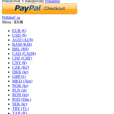
Pokračovať v nakupovaní
Pokladňa
Prihlásiť sa
Mena :
EUR
EUR (€)
USD ($)
AUD (AU$)
BAM (KM)
BRL (R$)
CAD (CAD$)
CHF (CHF)
CNY (¥)
CZK (Kč)
DKK (kr)
GBP (£)
MKD (Ден)
NOK (kr)
PLN (zł)
RON (lei)
RSD (Din.)
SEK (kr)
TRY (TL)
ZAR (R)