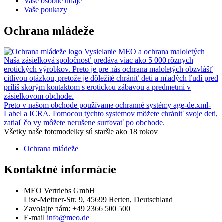
Vaše osobné údaje
Vaše poukazy
Ochrana mládeže
Vysielanie MEO a ochrana maloletých
Naša zásielková spoločnosť predáva viac ako 5 000 rôznych
erotických výrobkov. Preto je pre nás ochrana maloletých obzvlášť
citlivou otázkou, pretože je dôležité chrániť deti a mladých ľudí pred
príliš skorým kontaktom s erotickou zábavou a predmetmi v
zásielkovom obchode.
Preto v našom obchode používame ochranné systémy age-de.xml-
Label a ICRA. Pomocou týchto systémov môžete chrániť svoje deti,
zatiaľ čo vy môžete nerušene surfovať po obchode.
Všetky naše fotomodelky sú staršie ako 18 rokov
Ochrana mládeže
Kontaktné informácie
MEO Vertriebs GmbH
Lise-Meitner-Str. 9, 45699 Herten, Deutschland
Zavolajte nám:
+49 2366 500 500
E-mail
info@meo.de