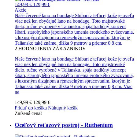
149,99 €
129,99 €
Akcie
Naše červené lano na bondage Shibari z teľacej kože je oveľa
viac než len obyčajné lano na bondage. Toto majstrovské
dielo, ručne vyrobené v Taliansku, spája tradičný koncept
šibari, starobylého japonského umenia erotického zväzovania,
s luxusným dizajnom a remeselným spracovaním, ktorým je
Taliansko také známe. dĺžka 9 metrov a priemer 0,8 cm.
2
HODNOTENIA ZÁKAZNÍKOV
Naše červené lano na bondage Shibari z teľacej kože je oveľa
viac než len obyčajné lano na bondage. Toto majstrovské
dielo, ručne vyrobené v Taliansku, spája tradičný koncept
šibari, starobylého japonského umenia erotického zväzovania,
s luxusným dizajnom a remeselným spracovaním, ktorým je
Taliansko také známe. dĺžka 9 metrov a priemer 0,8 cm.
Viac
na
149,99 €
129,99 €
Pridať do košíka
Nákupný košík
Znížená cena!
Oceľový reťazový postroj - Ruthenium