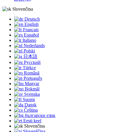
Slovenčina
Deutsch
English
Français
Español
Italiano
Nederlands
Polski
日本語
Русский
Türkçe
Română
Português
Magyar
Bokmål
Svenska
Suomi
Dansk
Čeština
български език
Eesti keel
Slovenčina
Slovenščina