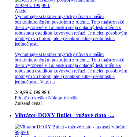
249,99 €
199,99 €
Akcie
Vychutnajte si takmer mystický pôvab s naším
bezkonkurenčným postrojom z ruténia. Toto majstrovské
dielo vyrobené v Taliansku spája chladný lesk ruténia s
robustnou estetikou kovových reťazí. Je nielen pôsobivým
módnym vrcholom, ale aj znakom silnej osobnosti a
jedinečnosti.
Vychutnajte si takmer mystický pôvab s naším
bezkonkurenčným postrojom z ruténia. Toto majstrovské
dielo vyrobené v Taliansku spája chladný lesk ruténia s
robustnou estetikou kovových reťazí. Je nielen pôsobivým
módnym vrcholom, ale aj znakom silnej osobnosti a
jedinečnosti.
Viac na
249,99 €
199,99 €
Pridať do košíka
Nákupný košík
Znížená cena!
Vibrátor DOXY Bullet - ružové zlato -...
99,99 €