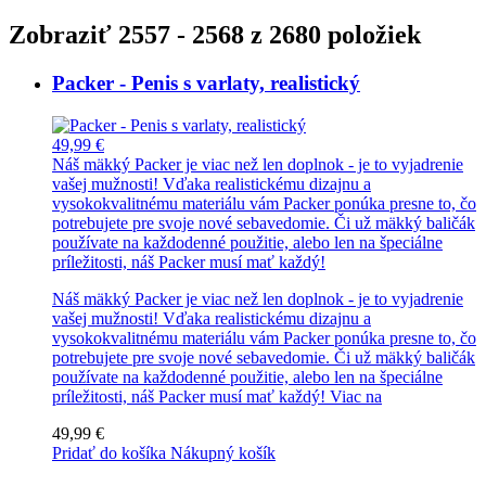
Zobraziť 2557 - 2568 z 2680 položiek
Packer - Penis s varlaty, realistický
49,99 €
Náš mäkký Packer je viac než len doplnok - je to vyjadrenie
vašej mužnosti! Vďaka realistickému dizajnu a
vysokokvalitnému materiálu vám Packer ponúka presne to, čo
potrebujete pre svoje nové sebavedomie. Či už mäkký baličák
používate na každodenné použitie, alebo len na špeciálne
príležitosti, náš Packer musí mať každý!
Náš mäkký Packer je viac než len doplnok - je to vyjadrenie
vašej mužnosti! Vďaka realistickému dizajnu a
vysokokvalitnému materiálu vám Packer ponúka presne to, čo
potrebujete pre svoje nové sebavedomie. Či už mäkký baličák
používate na každodenné použitie, alebo len na špeciálne
príležitosti, náš Packer musí mať každý!
Viac na
49,99 €
Pridať do košíka
Nákupný košík