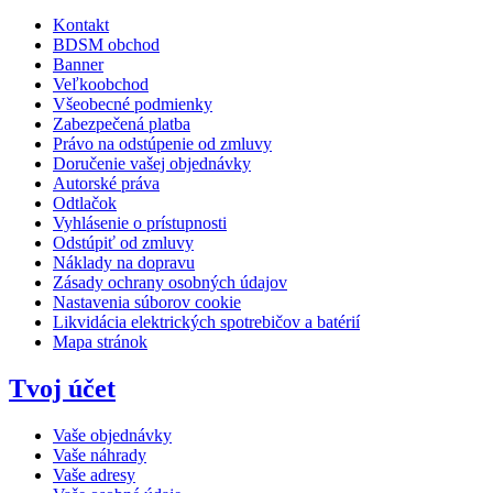
Kontakt
BDSM obchod
Banner
Veľkoobchod
Všeobecné podmienky
Zabezpečená platba
Právo na odstúpenie od zmluvy
Doručenie vašej objednávky
Autorské práva
Odtlačok
Vyhlásenie o prístupnosti
Odstúpiť od zmluvy
Náklady na dopravu
Zásady ochrany osobných údajov
Nastavenia súborov cookie
Likvidácia elektrických spotrebičov a batérií
Mapa stránok
Tvoj účet
Vaše objednávky
Vaše náhrady
Vaše adresy