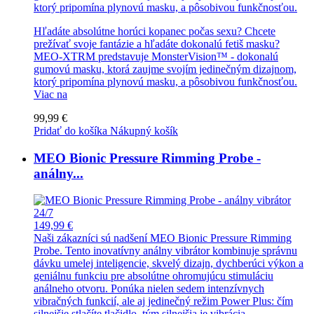
ktorý pripomína plynovú masku, a pôsobivou funkčnosťou.
Hľadáte absolútne horúci kopanec počas sexu? Chcete
prežívať svoje fantázie a hľadáte dokonalú fetiš masku?
MEO-XTRM predstavuje MonsterVision™ - dokonalú
gumovú masku, ktorá zaujme svojím jedinečným dizajnom,
ktorý pripomína plynovú masku, a pôsobivou funkčnosťou.
Viac na
99,99 €
Pridať do košíka
Nákupný košík
MEO Bionic Pressure Rimming Probe -
análny...
149,99 €
Naši zákazníci sú nadšení MEO Bionic Pressure Rimming
Probe. Tento inovatívny análny vibrátor kombinuje správnu
dávku umelej inteligencie, skvelý dizajn, dychberúci výkon a
geniálnu funkciu pre absolútne ohromujúcu stimuláciu
análneho otvoru. Ponúka nielen sedem intenzívnych
vibračných funkcií, ale aj jedinečný režim Power Plus: čím
silnejšie stlačíte tlačidlo, tým silnejšia je vibrácia.