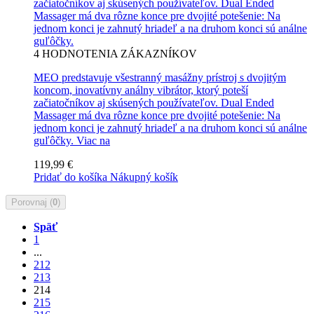
začiatočníkov aj skúsených používateľov. Dual Ended
Massager má dva rôzne konce pre dvojité potešenie: Na
jednom konci je zahnutý hriadeľ a na druhom konci sú análne
guľôčky.
4
HODNOTENIA ZÁKAZNÍKOV
MEO predstavuje všestranný masážny prístroj s dvojitým
koncom, inovatívny análny vibrátor, ktorý poteší
začiatočníkov aj skúsených používateľov. Dual Ended
Massager má dva rôzne konce pre dvojité potešenie: Na
jednom konci je zahnutý hriadeľ a na druhom konci sú análne
guľôčky.
Viac na
119,99 €
Pridať do košíka
Nákupný košík
Porovnaj (
0
)
Späť
1
...
212
213
214
215