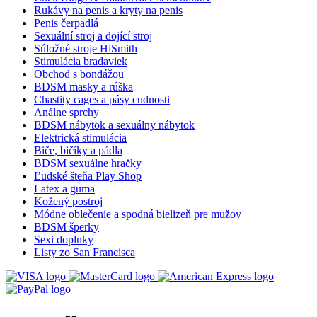
Rukávy na penis a kryty na penis
Penis čerpadlá
Sexuální stroj a dojící stroj
Súložné stroje HiSmith
Stimulácia bradaviek
Obchod s bondážou
BDSM masky a rúška
Chastity cages a pásy cudnosti
Análne sprchy
BDSM nábytok a sexuálny nábytok
Elektrická stimulácia
Biče, bičíky a pádla
BDSM sexuálne hračky
Ľudské šteňa Play Shop
Latex a guma
Kožený postroj
Módne oblečenie a spodná bielizeň pre mužov
BDSM šperky
Sexi doplnky
Listy zo San Francisca