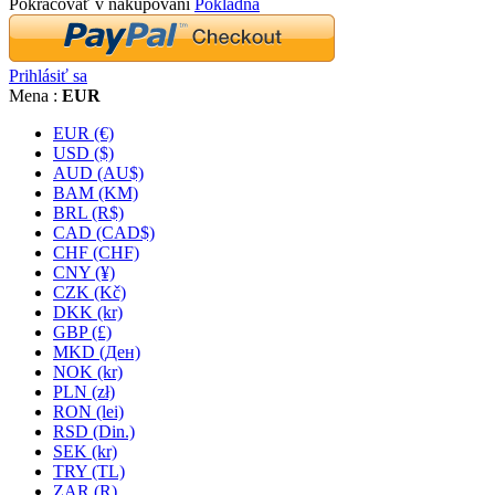
Pokračovať v nakupovaní
Pokladňa
Prihlásiť sa
Mena :
EUR
EUR (€)
USD ($)
AUD (AU$)
BAM (KM)
BRL (R$)
CAD (CAD$)
CHF (CHF)
CNY (¥)
CZK (Kč)
DKK (kr)
GBP (£)
MKD (Ден)
NOK (kr)
PLN (zł)
RON (lei)
RSD (Din.)
SEK (kr)
TRY (TL)
ZAR (R)