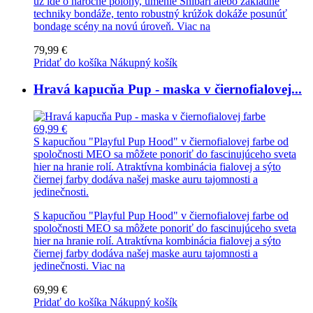
už ide o náročné polohy, umenie Shibari alebo základné
techniky bondáže, tento robustný krúžok dokáže posunúť
bondage scény na novú úroveň.
Viac na
79,99 €
Pridať do košíka
Nákupný košík
Hravá kapucňa Pup - maska v čiernofialovej...
69,99 €
S kapucňou "Playful Pup Hood" v čiernofialovej farbe od
spoločnosti MEO sa môžete ponoriť do fascinujúceho sveta
hier na hranie rolí. Atraktívna kombinácia fialovej a sýto
čiernej farby dodáva našej maske auru tajomnosti a
jedinečnosti.
S kapucňou "Playful Pup Hood" v čiernofialovej farbe od
spoločnosti MEO sa môžete ponoriť do fascinujúceho sveta
hier na hranie rolí. Atraktívna kombinácia fialovej a sýto
čiernej farby dodáva našej maske auru tajomnosti a
jedinečnosti.
Viac na
69,99 €
Pridať do košíka
Nákupný košík