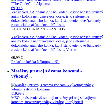
69,99 €
Väčšia verzia Alphamale "The Glider" je viac než len luxusný
análny kolík z nehrdzavejúcej ocele, je to stelesnenie
dokonalého análneho kolíka, ktorý stanovuje nové štandardy
z estetického aj funkčného hľadiska.
1
HODNOTENIA ZÁKAZNÍKOV
Väčšia verzia Alphamale "The Glider" je viac než len luxusný
análny kolík z nehrdzavejúcej ocele, je to stelesnenie
dokonalého análneho kolíka, ktorý stanovuje nové štandardy
z estetického aj funkčného hľadiska.
Viac na
69,99 €
Pridať do košíka
Nákupný košík
Masážny prístroj s dvoma koncami -
výkonný...
119,99 €
MEO predstavuje všestranný masážny prístroj s dvojitým
koncom, inovatívny análny vibrátor, ktorý poteší