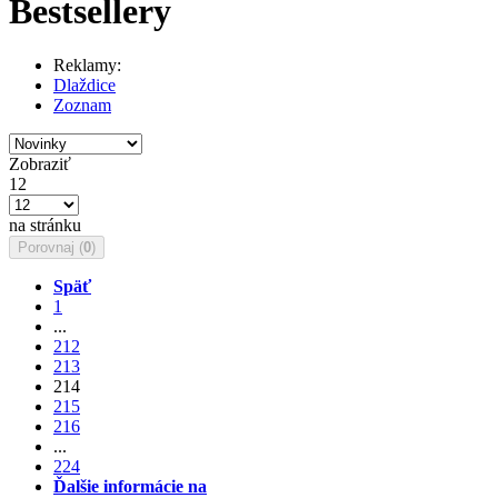
Bestsellery
Reklamy:
Dlaždice
Zoznam
Zobraziť
12
na stránku
Porovnaj (
0
)
Späť
1
...
212
213
214
215
216
...
224
Ďalšie informácie na