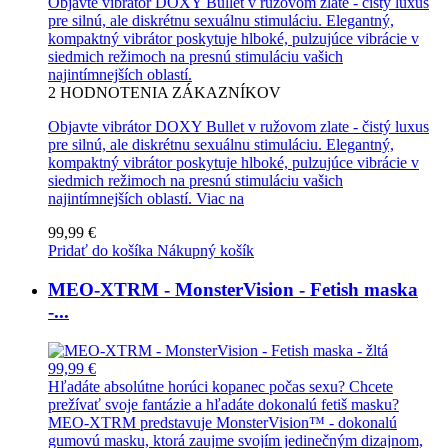
Objavte vibrátor DOXY Bullet v ružovom zlate - čistý luxus
pre silnú, ale diskrétnu sexuálnu stimuláciu. Elegantný,
kompaktný vibrátor poskytuje hlboké, pulzujúce vibrácie v
siedmich režimoch na presnú stimuláciu vašich
najintímnejších oblastí.
2
HODNOTENIA ZÁKAZNÍKOV
Objavte vibrátor DOXY Bullet v ružovom zlate - čistý luxus
pre silnú, ale diskrétnu sexuálnu stimuláciu. Elegantný,
kompaktný vibrátor poskytuje hlboké, pulzujúce vibrácie v
siedmich režimoch na presnú stimuláciu vašich
najintímnejších oblastí.
Viac na
99,99 €
Pridať do košíka
Nákupný košík
MEO-XTRM - MonsterVision - Fetish maska
-...
99,99 €
Hľadáte absolútne horúci kopanec počas sexu? Chcete
prežívať svoje fantázie a hľadáte dokonalú fetiš masku?
MEO-XTRM predstavuje MonsterVision™ - dokonalú
gumovú masku, ktorá zaujme svojím jedinečným dizajnom,