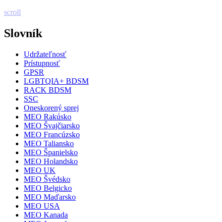
scroll
Slovník
Udržateľnosť
Prístupnosť
GPSR
LGBTQIA+ BDSM
RACK BDSM
SSC
Oneskorený sprej
MEO Rakúsko
MEO Švajčiarsko
MEO Francúzsko
MEO Taliansko
MEO Španielsko
MEO Holandsko
MEO UK
MEO Švédsko
MEO Belgicko
MEO Maďarsko
MEO USA
MEO Kanada