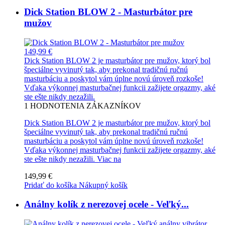
Dick Station BLOW 2 - Masturbátor pre
mužov
149,99 €
Dick Station BLOW 2 je masturbátor pre mužov, ktorý bol
špeciálne vyvinutý tak, aby prekonal tradičnú ručnú
masturbáciu a poskytol vám úplne novú úroveň rozkoše!
Vďaka výkonnej masturbačnej funkcii zažijete orgazmy, aké
ste ešte nikdy nezažili.
1
HODNOTENIA ZÁKAZNÍKOV
Dick Station BLOW 2 je masturbátor pre mužov, ktorý bol
špeciálne vyvinutý tak, aby prekonal tradičnú ručnú
masturbáciu a poskytol vám úplne novú úroveň rozkoše!
Vďaka výkonnej masturbačnej funkcii zažijete orgazmy, aké
ste ešte nikdy nezažili.
Viac na
149,99 €
Pridať do košíka
Nákupný košík
Análny kolík z nerezovej ocele - Veľký...