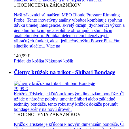
1
HODNOTENIA ZÁKAZNÍKOV
Naši zákazníci sú nadšení MEO Bionic Pressure Rimming
Probe. Tento inovatívny análny vibrátor kombinuje správnu
dávku umelej inteligencie, skvelý dizajn, dychberúci výkon a
geniálnu funkciu pre absolútne ohromujúcu stimuláciu
análneho otvoru. Ponúka nielen sedem intenzívnych
vibračných funkcií, ale aj jedinečný režim Power Plus: čím
silnejšie stlačíte...
Viac na
149,99 €
Pridať do košíka
Nákupný košík
Čierny krúžok na trikot - Shibari Bondage
79,99 €
Krúžok Triskele je kľúčom k novým dimenziám bondáže. Či
už ide o náročné polohy, umenie Shibari alebo základné
techniky bondáže, tento robustný krúžok dokáže posunúť
bondage scény na novú úroveň.
1
HODNOTENIA ZÁKAZNÍKOV
Krúžok Triskele je kľúčom k novým dimenziám bondáže. Či