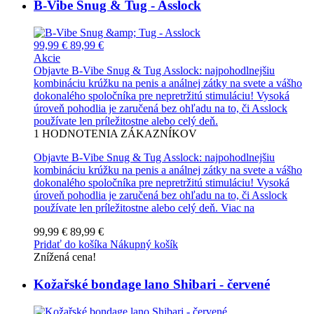
B-Vibe Snug & Tug - Asslock
99,99 €
89,99 €
Akcie
Objavte B-Vibe Snug & Tug Asslock: najpohodlnejšiu
kombináciu krúžku na penis a análnej zátky na svete a vášho
dokonalého spoločníka pre nepretržitú stimuláciu! Vysoká
úroveň pohodlia je zaručená bez ohľadu na to, či Asslock
používate len príležitostne alebo celý deň.
1
HODNOTENIA ZÁKAZNÍKOV
Objavte B-Vibe Snug & Tug Asslock: najpohodlnejšiu
kombináciu krúžku na penis a análnej zátky na svete a vášho
dokonalého spoločníka pre nepretržitú stimuláciu! Vysoká
úroveň pohodlia je zaručená bez ohľadu na to, či Asslock
používate len príležitostne alebo celý deň.
Viac na
99,99 €
89,99 €
Pridať do košíka
Nákupný košík
Znížená cena!
Kožařské bondage lano Shibari - červené