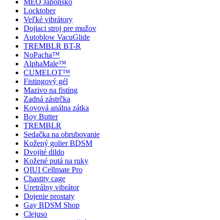
MEO Japonsko
Locktober
Veľké vibrátory
Dojiaci stroj pre mužov
Autoblow VacuGlide
TREMBLR BT-R
NoPacha™
AlphaMale™
CUMELOT™
Fistingový gél
Mazivo na fisting
Zadná zástrčka
Kovová análna zátka
Boy Butter
TREMBLR
Sedačka na obrubovanie
Kožený golier BDSM
Dvojité dildo
Kožené putá na ruky
QIUI Cellmate Pro
Chastity cage
Uretrálny vibrátor
Dojenie prostaty
Gay BDSM Shop
Clejuso