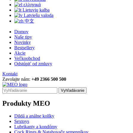
ελληνικά
Lietuvių kalba
Latviešu valoda
中文
Domov
Naše tipy
Novinky
Bestsellery
Akcie
Veľkoobchod
Odstúpiť od zmluvy
Kontakt
Zavolajte nám:
+49 2366 500 500
Vyhľadávanie
Produkty MEO
Dildá a análne kolíky
Sextoys
Lubrikanty a kondómy
Cock Rings & Natahovače semenníkov