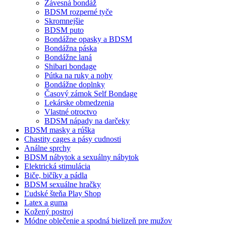
Závesná bondáž
BDSM rozperné tyče
Skromnejšie
BDSM puto
Bondážne opasky a BDSM
Bondážna páska
Bondážne laná
Shibari bondage
Pútka na ruky a nohy
Bondážne doplnky
Časový zámok Self Bondage
Lekárske obmedzenia
Vlastné otroctvo
BDSM nápady na darčeky
BDSM masky a rúška
Chastity cages a pásy cudnosti
Análne sprchy
BDSM nábytok a sexuálny nábytok
Elektrická stimulácia
Biče, bičíky a pádla
BDSM sexuálne hračky
Ľudské šteňa Play Shop
Latex a guma
Kožený postroj
Módne oblečenie a spodná bielizeň pre mužov