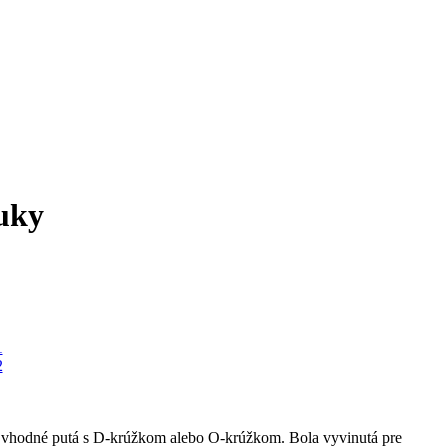
uky
é vhodné putá s D-krúžkom alebo O-krúžkom. Bola vyvinutá pre