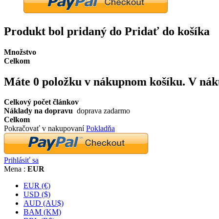
Produkt bol pridaný do Pridať do košíka
Množstvo
Celkom
Máte
0
položku v nákupnom košíku.
V nák
Celkový počet článkov
Náklady na dopravu
doprava zadarmo
Celkom
Pokračovať v nakupovaní
Pokladňa
Prihlásiť sa
Mena :
EUR
EUR (€)
USD ($)
AUD (AU$)
BAM (KM)