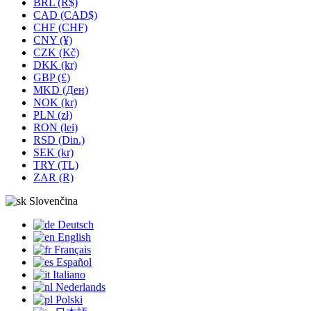
BRL (R$)
CAD (CAD$)
CHF (CHF)
CNY (¥)
CZK (Kč)
DKK (kr)
GBP (£)
MKD (Ден)
NOK (kr)
PLN (zł)
RON (lei)
RSD (Din.)
SEK (kr)
TRY (TL)
ZAR (R)
Slovenčina
Deutsch
English
Français
Español
Italiano
Nederlands
Polski