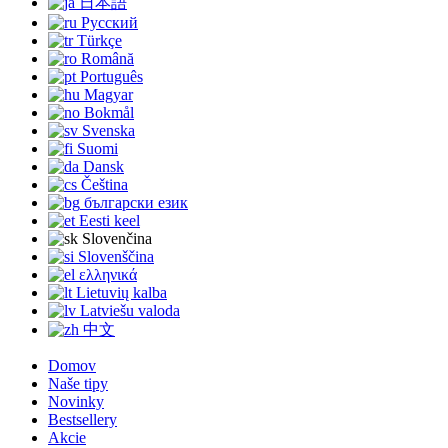
日本語
Русский
Türkçe
Română
Português
Magyar
Bokmål
Svenska
Suomi
Dansk
Čeština
български език
Eesti keel
Slovenčina
Slovenščina
ελληνικά
Lietuvių kalba
Latviešu valoda
中文
Domov
Naše tipy
Novinky
Bestsellery
Akcie