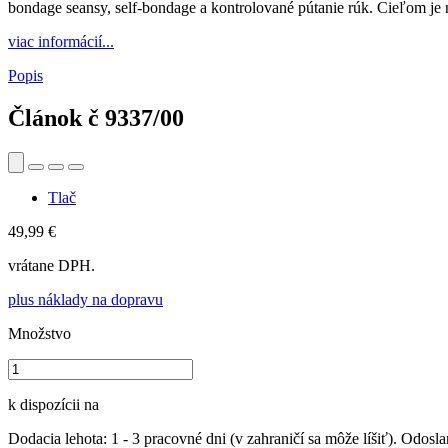
bondage seansy, self-bondage a kontrolované pútanie rúk. Cieľom je ni
viac informácií...
Popis
Článok č
9337/00
Tlač
49,99 €
vrátane DPH.
plus náklady na dopravu
Množstvo
k dispozícii na
Dodacia lehota: 1 - 3 pracovné dni (v zahraničí sa môže líšiť). Odosla