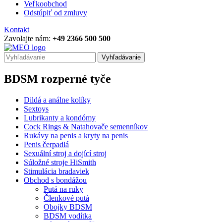
Veľkoobchod
Odstúpiť od zmluvy
Kontakt
Zavolajte nám:
+49 2366 500 500
Vyhľadávanie
BDSM rozperné tyče
Dildá a análne kolíky
Sextoys
Lubrikanty a kondómy
Cock Rings & Natahovače semenníkov
Rukávy na penis a kryty na penis
Penis čerpadlá
Sexuální stroj a dojící stroj
Súložné stroje HiSmith
Stimulácia bradaviek
Obchod s bondážou
Putá na ruky
Členkové putá
Obojky BDSM
BDSM vodítka