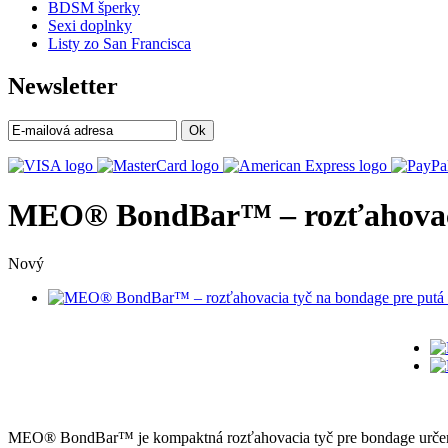
BDSM šperky
Sexi doplnky
Listy zo San Francisca
Newsletter
Ok
MEO® BondBar™ – rozťahovacia
Nový
MEO® BondBar™ je kompaktná rozťahovacia tyč pre bondage určená n