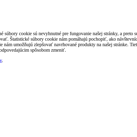
né súbory cookie sú nevyhnutné pre fungovanie našej stránky, a preto
šovať. Štatistické súbory cookie nám pomáhajú pochopiť, ako návštevníc
nám umožňujú zlepšovať navrhované produkty na našej stránke. Tieto 
 zodpovedajúcim spôsobom zmeniť.
v
.