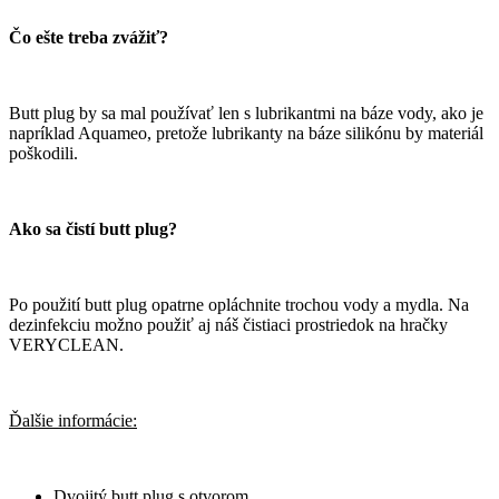
Čo ešte treba zvážiť?
Butt plug by sa mal používať len s lubrikantmi na báze vody, ako je
napríklad Aquameo, pretože lubrikanty na báze silikónu by materiál
poškodili.
Ako sa čistí butt plug?
Po použití butt plug opatrne opláchnite trochou vody a mydla. Na
dezinfekciu možno použiť aj náš čistiaci prostriedok na hračky
VERYCLEAN.
Ďalšie informácie:
Dvojitý butt plug s otvorom