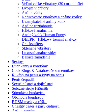
Veľmi veľké vibrátory (30 cm a dlhšie)
Dvojité vibrátory
Análne zátky
Nafukovacie vibrátory a análne kolíky
Uzamykateľné análny kolík
Análne roztiahnutie
Hĺbková análna hra
Analný kolík Human Puppy
DEEPR - Hĺbkový tréning analýzy
Crackstuffers
Sklenené vibrátory
Luxusné análne zátky
Baliace zariadenie
Sextoys
Lubrikanty a kondómy
Cock Rings & Natahovače semenníkov
Rukávy na penis a kryty na penis
Penis čerpadlá
Sexuální stroj a dojící stroj
Súložné stroje HiSmith
Stimulácia bradaviek
Obchod s bondážou
BDSM masky a rúška
Chastity cages a pásy cudnosti
Análne sprchy