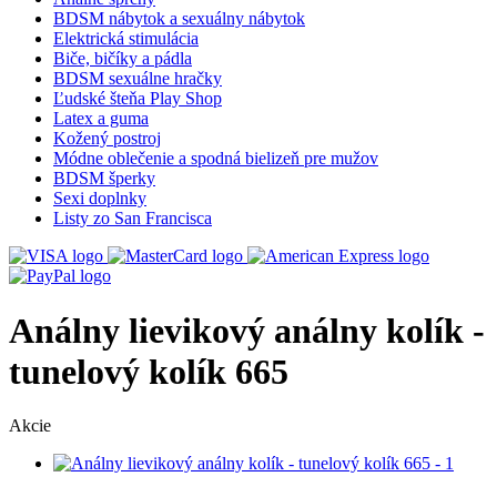
BDSM nábytok a sexuálny nábytok
Elektrická stimulácia
Biče, bičíky a pádla
BDSM sexuálne hračky
Ľudské šteňa Play Shop
Latex a guma
Kožený postroj
Módne oblečenie a spodná bielizeň pre mužov
BDSM šperky
Sexi doplnky
Listy zo San Francisca
Análny lievikový análny kolík -
tunelový kolík 665
Akcie