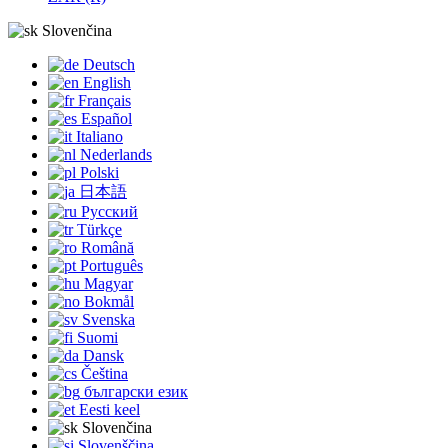
Slovenčina
Deutsch
English
Français
Español
Italiano
Nederlands
Polski
日本語
Русский
Türkçe
Română
Português
Magyar
Bokmål
Svenska
Suomi
Dansk
Čeština
български език
Eesti keel
Slovenčina
Slovenščina