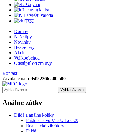
ελληνικά
Lietuvių kalba
Latviešu valoda
中文
Domov
Naše tipy
Novinky
Bestsellery
Akcie
Veľkoobchod
Odstúpiť od zmluvy
Kontakt
Zavolajte nám:
+49 2366 500 500
Vyhľadávanie
Análne zátky
Dildá a análne kolíky
Príslušenstvo Vac-U-Lock®
Realistické vibrátory
Dildá