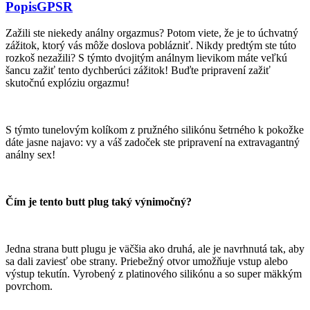
Popis
GPSR
Zažili ste niekedy análny orgazmus? Potom viete, že je to úchvatný
zážitok, ktorý vás môže doslova poblázniť. Nikdy predtým ste túto
rozkoš nezažili? S týmto dvojitým análnym lievikom máte veľkú
šancu zažiť tento dychberúci zážitok! Buďte pripravení zažiť
skutočnú explóziu orgazmu!
S týmto tunelovým kolíkom z pružného silikónu šetrného k pokožke
dáte jasne najavo: vy a váš zadoček ste pripravení na extravagantný
análny sex!
Čím je tento butt plug taký výnimočný?
Jedna strana butt plugu je väčšia ako druhá, ale je navrhnutá tak, aby
sa dali zaviesť obe strany. Priebežný otvor umožňuje vstup alebo
výstup tekutín. Vyrobený z platinového silikónu a so super mäkkým
povrchom.