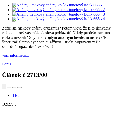
Zažili ste niekedy análny orgazmus? Potom viete, že je to úchvatný
zážitok, ktorý vás môže doslova poblázniť. Nikdy predtým ste túto
rozkoš nezažili? S týmto dvojitým
análnym lievikom
máte veľkú
šancu zažiť tento dychberúci zážitok! Buďte pripravení zažiť
skutočnú orgazmickú explóziu!
viac informácií...
Popis
Článok č
2713/00
Tlač
169,99 €