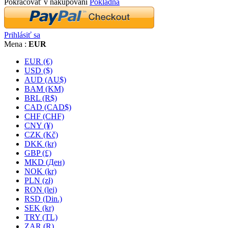
Pokračovať v nakupovaní
Pokladňa
Prihlásiť sa
Mena :
EUR
EUR (€)
USD ($)
AUD (AU$)
BAM (KM)
BRL (R$)
CAD (CAD$)
CHF (CHF)
CNY (¥)
CZK (Kč)
DKK (kr)
GBP (£)
MKD (Ден)
NOK (kr)
PLN (zł)
RON (lei)
RSD (Din.)
SEK (kr)
TRY (TL)
ZAR (R)