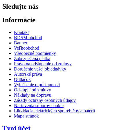
Sledujte nás
Informácie
Kontakt
BDSM obchod
Banner
Veľkoobchod
Všeobecné podmienky
Zabezpečená platba
Právo na odstúpenie od zmluvy
Doručenie vašej objednávky
Autorské práva
Odtlačok
Vyhlásenie o prístupnosti
Odstúpiť od zmluvy
Náklady na dopravu
Zásady ochrany osobných údajov
Nastavenia súborov cookie
Likvidácia elektrických spotrebičov a batérií
Mapa stránok
Tvoj účet