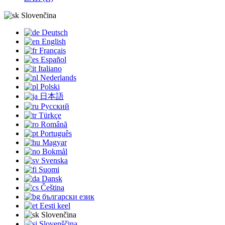
Slovenčina
Deutsch
English
Français
Español
Italiano
Nederlands
Polski
日本語
Русский
Türkçe
Română
Português
Magyar
Bokmål
Svenska
Suomi
Dansk
Čeština
български език
Eesti keel
Slovenčina
Slovenščina