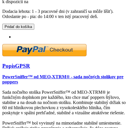
k dispozícii na
Dodacia lehota: 1 - 3 pracovné dni (v zahraničí sa môže líšiť).
Odoslanie po - pia: do 14:00 v ten istý pracovný deň.
Pridať do košíka
Popis
GPSR
PowerSniffer™ od MEO-XTRM® - sada nočných stolíkov pre
poppers
Sada nočného stolíka PowerSniffer™ od MEO-XTRM® je
funkčným doplnkom pre každého, kto chce mať poppers štýlovo,
stabilne a na dosah na nočnom stolíku. Kombinuje stabilný držiak so
60 ml hliníkovou plechovkou z vysokolesklého hliníka, čím
poskytuje v spálni prehľadné, stabilné a vizuálne atraktívne riešenie.
PowerSniffer™ bol vyvinutý na mimoriadne stabilné umiestnenie.