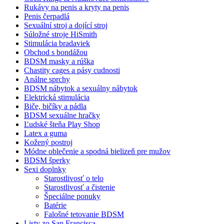
Rukávy na penis a kryty na penis
Penis čerpadlá
Sexuální stroj a dojící stroj
Súložné stroje HiSmith
Stimulácia bradaviek
Obchod s bondážou
BDSM masky a rúška
Chastity cages a pásy cudnosti
Análne sprchy
BDSM nábytok a sexuálny nábytok
Elektrická stimulácia
Biče, bičíky a pádla
BDSM sexuálne hračky
Ľudské šteňa Play Shop
Latex a guma
Kožený postroj
Módne oblečenie a spodná bielizeň pre mužov
BDSM šperky
Sexi doplnky
Starostlivosť o telo
Starostlivosť a čistenie
Špeciálne ponuky
Batérie
Falošné tetovanie BDSM
Listy zo San Francisca