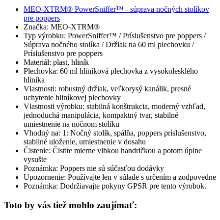
MEO-XTRM® PowerSniffer™ - súprava nočných stolíkov
pre poppers
Značka: MEO-XTRM®
Typ výrobku: PowerSniffer™ / Príslušenstvo pre poppers /
Súprava nočného stolíka / Držiak na 60 ml plechovku /
Príslušenstvo pre poppers
Materiál: plast, hliník
Plechovka: 60 ml hliníková plechovka z vysokolesklého
hliníka
Vlastnosti: robustný držiak, veľkorysý kanálik, presné
uchytenie hliníkovej plechovky
Vlastnosti výrobku: stabilná konštrukcia, moderný vzhľad,
jednoduchá manipulácia, kompaktný tvar, stabilné
umiestnenie na nočnom stolíku
Vhodný na: 1: Nočný stolík, spálňa, poppers príslušenstvo,
stabilné uloženie, umiestnenie v dosahu
Čistenie: Čistite mierne vlhkou handričkou a potom úplne
vysušte
Poznámka: Poppers nie sú súčasťou dodávky
Upozornenie: Používajte len v súlade s určením a zodpovedne
Poznámka: Dodržiavajte pokyny GPSR pre tento výrobok.
Toto by vás tiež mohlo zaujímať: