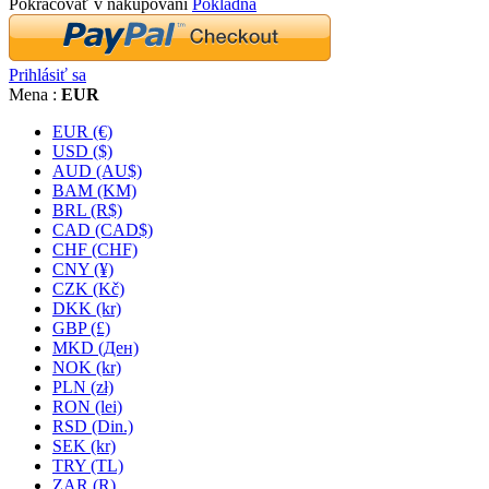
Pokračovať v nakupovaní
Pokladňa
Prihlásiť sa
Mena :
EUR
EUR (€)
USD ($)
AUD (AU$)
BAM (KM)
BRL (R$)
CAD (CAD$)
CHF (CHF)
CNY (¥)
CZK (Kč)
DKK (kr)
GBP (£)
MKD (Ден)
NOK (kr)
PLN (zł)
RON (lei)
RSD (Din.)
SEK (kr)
TRY (TL)
ZAR (R)