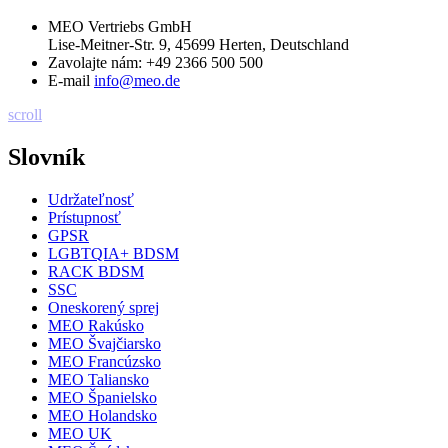
MEO Vertriebs GmbH
Lise-Meitner-Str. 9, 45699 Herten, Deutschland
Zavolajte nám:
+49 2366 500 500
E-mail
info@meo.de
scroll
Slovník
Udržateľnosť
Prístupnosť
GPSR
LGBTQIA+ BDSM
RACK BDSM
SSC
Oneskorený sprej
MEO Rakúsko
MEO Švajčiarsko
MEO Francúzsko
MEO Taliansko
MEO Španielsko
MEO Holandsko
MEO UK