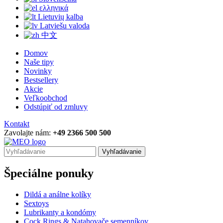
ελληνικά
Lietuvių kalba
Latviešu valoda
中文
Domov
Naše tipy
Novinky
Bestsellery
Akcie
Veľkoobchod
Odstúpiť od zmluvy
Kontakt
Zavolajte nám:
+49 2366 500 500
Vyhľadávanie
Špeciálne ponuky
Dildá a análne kolíky
Sextoys
Lubrikanty a kondómy
Cock Rings & Natahovače semenníkov