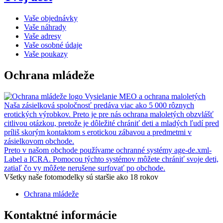
Vaše objednávky
Vaše náhrady
Vaše adresy
Vaše osobné údaje
Vaše poukazy
Ochrana mládeže
Vysielanie MEO a ochrana maloletých
Naša zásielková spoločnosť predáva viac ako 5 000 rôznych
erotických výrobkov. Preto je pre nás ochrana maloletých obzvlášť
citlivou otázkou, pretože je dôležité chrániť deti a mladých ľudí pred
príliš skorým kontaktom s erotickou zábavou a predmetmi v
zásielkovom obchode.
Preto v našom obchode používame ochranné systémy age-de.xml-
Label a ICRA. Pomocou týchto systémov môžete chrániť svoje deti,
zatiaľ čo vy môžete nerušene surfovať po obchode.
Všetky naše fotomodelky sú staršie ako 18 rokov
Ochrana mládeže
Kontaktné informácie