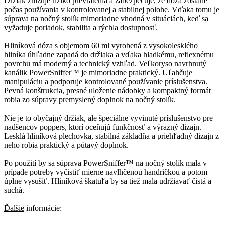
Držiak znižuje riziko prevrátenia a zabezpečuje, že dóza zostane
počas používania v kontrolovanej a stabilnej polohe. Vďaka tomu je
súprava na nočný stolík mimoriadne vhodná v situáciách, keď sa
vyžaduje poriadok, stabilita a rýchla dostupnosť.
Hliníková dóza s objemom 60 ml vyrobená z vysokolesklého
hliníka úhľadne zapadá do držiaka a vďaka hladkému, reflexnému
povrchu má moderný a technický vzhľad. Veľkoryso navrhnutý
kanálik PowerSniffer™ je mimoriadne praktický. Uľahčuje
manipuláciu a podporuje kontrolované používanie príslušenstva.
Pevná konštrukcia, presné uloženie nádobky a kompaktný formát
robia zo súpravy premyslený doplnok na nočný stolík.
Nie je to obyčajný držiak, ale špeciálne vyvinuté príslušenstvo pre
nadšencov poppers, ktorí oceňujú funkčnosť a výrazný dizajn.
Lesklá hliníková plechovka, stabilná základňa a priehľadný dizajn z
neho robia praktický a pútavý doplnok.
Po použití by sa súprava PowerSniffer™ na nočný stolík mala v
prípade potreby vyčistiť mierne navlhčenou handričkou a potom
úplne vysušiť. Hliníková škatuľa by sa tiež mala udržiavať čistá a
suchá.
Ďalšie
informácie: