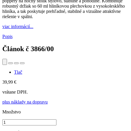
poppery na nočný stolík štýlovo, stabilne a pohodlne. Kombinuje
robustný držiak so 60 ml hliníkovou plechovkou z vysokolesklého
hliníka, a tak poskytuje prehľadné, stabilné a vizuálne atraktívne
riešenie v spálni.
viac informácií...
Popis
Článok č
3866/00
Tlač
39,99 €
vrátane DPH.
plus náklady na dopravu
Množstvo