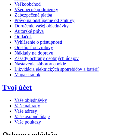
Veľkoobchod
Všeobecné podmienky
Zabezpečená platba
Právo na odstúpenie od zmluvy
Doručenie vašej objednávky
Autorské práva
Odtlačok
Vyhlásenie o prístupnosti
Odstúpiť od zmluvy
Náklady na dopravu
Zásady ochrany osobných údajov
Nastavenia súborov cookie
Likvidácia elektrických spotrebičov a batérií
Mapa stránok
Tvoj účet
Vaše objednávky
Vaše náhrady
Vaše adresy
Vaše osobné údaje
Vaše poukazy
Ochrana mládeže