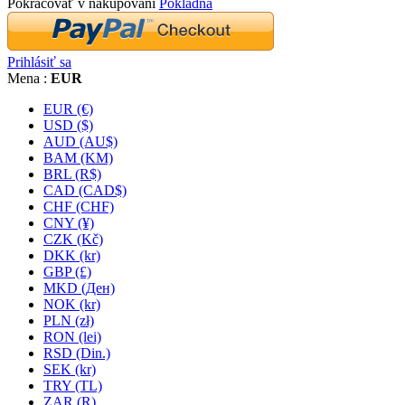
Pokračovať v nakupovaní
Pokladňa
Prihlásiť sa
Mena :
EUR
EUR (€)
USD ($)
AUD (AU$)
BAM (KM)
BRL (R$)
CAD (CAD$)
CHF (CHF)
CNY (¥)
CZK (Kč)
DKK (kr)
GBP (£)
MKD (Ден)
NOK (kr)
PLN (zł)
RON (lei)
RSD (Din.)
SEK (kr)
TRY (TL)
ZAR (R)