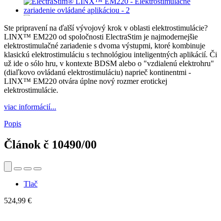
Ste pripravení na ďalší vývojový krok v oblasti elektrostimulácie?
LINX™ EM220 od spoločnosti ElectraStim je najmodernejšie
elektrostimulačné zariadenie s dvoma výstupmi, ktoré kombinuje
klasickú elektrostimuláciu s technológiou inteligentných aplikácií. Či
už ide o sólo hru, v kontexte BDSM alebo o "vzdialenú elektrohru"
(diaľkovo ovládanú elektrostimuláciu) naprieč kontinentmi -
LINX™ EM220 otvára úplne nový rozmer erotickej
elektrostimulácie.
viac informácií...
Popis
Článok č
10490/00
Tlač
524,99 €