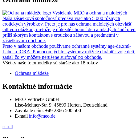
Vysielanie MEO a ochrana maloletých
Naša zásielková spoločnosť predáva viac ako 5 000 rôznych
erotických výrobkov. Preto je pre nás ochrana maloletých obzvlášť
citlivou otázkou, pretože je dôležité chrániť deti a mladých ľudí pred
príliš skorým kontaktom s erotickou zábavou a predmetmi v
zásielkovom obchode.
Preto v našom obchode používame ochranné systémy age-de.xml-
Label a ICRA. Pomocou týchto systémov môžete chrániť svoje deti,
zatiaľ čo vy môžete nerušene surfovať po obchode.
Všetky naše fotomodelky sú staršie ako 18 rokov
Ochrana mládeže
Kontaktné informácie
MEO Vertriebs GmbH
Lise-Meitner-Str. 9, 45699 Herten, Deutschland
Zavolajte nám:
+49 2366 500 500
E-mail
info@meo.de
scroll