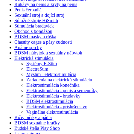
Rukávy na penis a kryty na penis
Penis čerpadlá
Sexuální stroj a dojící stroj
Súložné stroje HiSmith
Stimulácia bradaviek
Obchod s bondážou
BDSM masky a rúška
Chastity cages a pásy cudnosti
Análne sprchy
BDSM nábytok a sexuálny nábytok
Elektrická stimulácia
Systémy E-Stim
ElectraStim
Mystim - elektrostimulácia
Zariadenia na elektrickú stimuláciu
Elektrostimulácia konečníka
Elektrostimulácia - penis a semenníky
Elektrostimulácia - bradavky
BDSM elektrostimulácia
Elektrostimulácia - príslušenstvo
Vaginálna elektrostimulácia
Biče, bičíky a pádla
BDSM sexuálne hračky
Ľudské šteňa Play Shop
Latex a guma