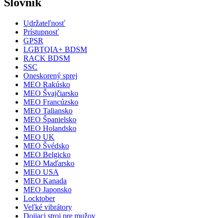
Slovník
Udržateľnosť
Prístupnosť
GPSR
LGBTQIA+ BDSM
RACK BDSM
SSC
Oneskorený sprej
MEO Rakúsko
MEO Švajčiarsko
MEO Francúzsko
MEO Taliansko
MEO Španielsko
MEO Holandsko
MEO UK
MEO Švédsko
MEO Belgicko
MEO Maďarsko
MEO USA
MEO Kanada
MEO Japonsko
Locktober
Veľké vibrátory
Dojiaci stroj pre mužov