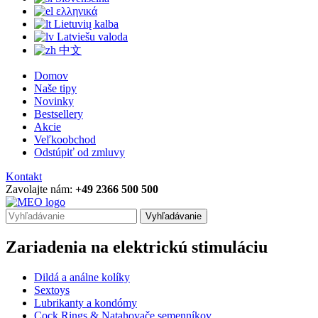
ελληνικά
Lietuvių kalba
Latviešu valoda
中文
Domov
Naše tipy
Novinky
Bestsellery
Akcie
Veľkoobchod
Odstúpiť od zmluvy
Kontakt
Zavolajte nám:
+49 2366 500 500
Vyhľadávanie
Zariadenia na elektrickú stimuláciu
Dildá a análne kolíky
Sextoys
Lubrikanty a kondómy
Cock Rings & Natahovače semenníkov