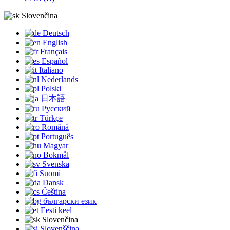
Slovenčina
Deutsch
English
Français
Español
Italiano
Nederlands
Polski
日本語
Русский
Türkçe
Română
Português
Magyar
Bokmål
Svenska
Suomi
Dansk
Čeština
български език
Eesti keel
Slovenčina
Slovenščina