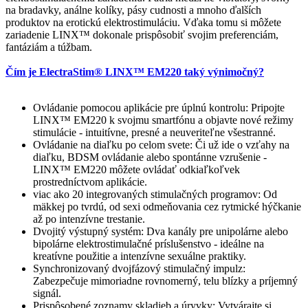
na bradavky, análne kolíky, pásy cudnosti a mnoho ďalších
produktov na erotickú elektrostimuláciu. Vďaka tomu si môžete
zariadenie LINX™ dokonale prispôsobiť svojim preferenciám,
fantáziám a túžbam.
Čím je ElectraStim® LINX™ EM220 taký výnimočný?
Ovládanie pomocou aplikácie pre úplnú kontrolu: Pripojte
LINX™ EM220 k svojmu smartfónu a objavte nové režimy
stimulácie - intuitívne, presné a neuveriteľne všestranné.
Ovládanie na diaľku po celom svete: Či už ide o vzťahy na
diaľku, BDSM ovládanie alebo spontánne vzrušenie -
LINX™ EM220 môžete ovládať odkiaľkoľvek
prostredníctvom aplikácie.
viac ako 20 integrovaných stimulačných programov: Od
mäkkej po tvrdú, od sexi odmeňovania cez rytmické hýčkanie
až po intenzívne trestanie.
Dvojitý výstupný systém: Dva kanály pre unipolárne alebo
bipolárne elektrostimulačné príslušenstvo - ideálne na
kreatívne použitie a intenzívne sexuálne praktiky.
Synchronizovaný dvojfázový stimulačný impulz:
Zabezpečuje mimoriadne rovnomerný, telu blízky a príjemný
signál.
Prispôsobené zoznamy skladieb a úryvky: Vytvárajte si