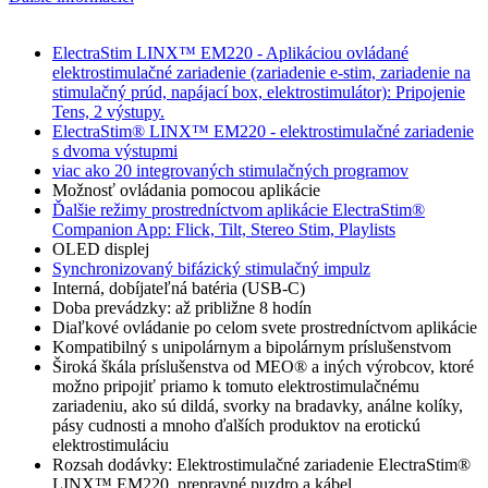
ElectraStim LINX™ EM220 - Aplikáciou ovládané
elektrostimulačné zariadenie (zariadenie e-stim, zariadenie na
stimulačný prúd, napájací box, elektrostimulátor): Pripojenie
Tens, 2 výstupy.
ElectraStim® LINX™ EM220 - elektrostimulačné zariadenie
s dvoma výstupmi
viac ako 20 integrovaných stimulačných programov
Možnosť ovládania pomocou aplikácie
Ďalšie režimy prostredníctvom aplikácie ElectraStim®
Companion App: Flick, Tilt, Stereo Stim, Playlists
OLED displej
Synchronizovaný bifázický stimulačný impulz
Interná, dobíjateľná batéria (USB-C)
Doba prevádzky: až približne 8 hodín
Diaľkové ovládanie po celom svete prostredníctvom aplikácie
Kompatibilný s unipolárnym a bipolárnym príslušenstvom
Široká škála príslušenstva od MEO® a iných výrobcov, ktoré
možno pripojiť priamo k tomuto elektrostimulačnému
zariadeniu, ako sú dildá, svorky na bradavky, análne kolíky,
pásy cudnosti a mnoho ďalších produktov na erotickú
elektrostimuláciu
Rozsah dodávky: Elektrostimulačné zariadenie ElectraStim®
LINX™ EM220, prepravné puzdro a kábel.