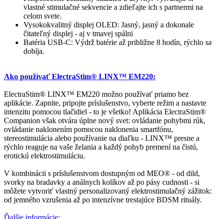
vlastné stimulačné sekvencie a zdieľajte ich s partnermi na
celom svete.
Vysokokvalitný displej OLED: Jasný, jasný a dokonale
čitateľný displej - aj v tmavej spálni
Batéria USB-C: Výdrž batérie až približne 8 hodín, rýchlo sa
dobíja.
Ako používať ElectraStim® LINX™ EM220:
ElectraStim® LINX™ EM220 možno používať priamo bez
aplikácie. Zapnite, pripojte príslušenstvo, vyberte režim a nastavte
intenzitu pomocou tlačidiel - to je všetko! Aplikácia ElectraStim®
Companion však otvára úplne nový svet: ovládanie pohybmi rúk,
ovládanie naklonením pomocou naklonenia smartfónu,
stereostimulácia alebo používanie na diaľku - LINX™ presne a
rýchlo reaguje na vaše želania a každý pohyb premení na čistú,
erotickú elektrostimuláciu.
V kombinácii s príslušenstvom dostupným od MEO® - od dild,
svorky na bradavky a análnych kolíkov až po pásy cudnosti - si
môžete vytvoriť vlastný personalizovaný elektrostimulačný zážitok:
od jemného vzrušenia až po intenzívne trestajúce BDSM rituály.
Ďalšie informácie: