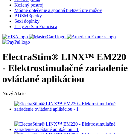
Kožený postroj
Módne oblečenie a spodná bielizeň pre mužov
BDSM šperky
Sexi doplnky
Listy zo San Francisca
ElectraStim® LINX™ EM220
- Elektrostimulačné zariadenie
ovládané aplikáciou
Nový
Akcie