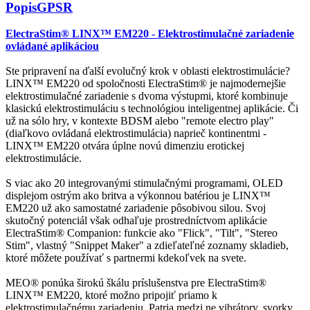
Popis
GPSR
ElectraStim® LINX™ EM220 - Elektrostimulačné zariadenie
ovládané aplikáciou
Ste pripravení na ďalší evolučný krok v oblasti elektrostimulácie?
LINX™ EM220 od spoločnosti ElectraStim® je najmodernejšie
elektrostimulačné zariadenie s dvoma výstupmi, ktoré kombinuje
klasickú elektrostimuláciu s technológiou inteligentnej aplikácie. Či
už na sólo hry, v kontexte BDSM alebo "remote electro play"
(diaľkovo ovládaná elektrostimulácia) naprieč kontinentmi -
LINX™ EM220 otvára úplne novú dimenziu erotickej
elektrostimulácie.
S viac ako 20 integrovanými stimulačnými programami, OLED
displejom ostrým ako britva a výkonnou batériou je LINX™
EM220 už ako samostatné zariadenie pôsobivou silou. Svoj
skutočný potenciál však odhaľuje prostredníctvom aplikácie
ElectraStim® Companion: funkcie ako "Flick", "Tilt", "Stereo
Stim", vlastný "Snippet Maker" a zdieľateľné zoznamy skladieb,
ktoré môžete používať s partnermi kdekoľvek na svete.
MEO® ponúka širokú škálu príslušenstva pre ElectraStim®
LINX™ EM220, ktoré možno pripojiť priamo k
elektrostimulačnému zariadeniu. Patria medzi ne vibrátory, svorky