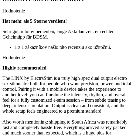
Hodnotenie
Hat mehr als 5 Sterne verdient!
Sehr gut, intuitiv bedienbar, lange Akkulaufzeit, ein echter
Geheimtipp für BDSM.
1 z 1 zákazníkov našlo túto recenziu ako užitočnú.
Hodnotenie
Highly recommended
The LINX by ElectraStim is a truly high-spec dual-output electro
sex stimulator built for people who want precision, power, and total
control. Pairing it with a mobile device takes the experience to
another level: you can fine-tune the intensity, rhythm, and overall
feel for a fully customized e-stim session – from subtle teasing to
deep, intense stimulation. Output is clean and consistent, and the
whole setup feels engineered to a premium standard.
Also worth mentioning: shipping to South Africa was remarkably
fast and completely hassle-free. Everything arrived safely packed
and much sooner than expected, which is a huge plus for