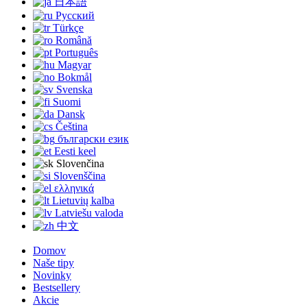
日本語
Русский
Türkçe
Română
Português
Magyar
Bokmål
Svenska
Suomi
Dansk
Čeština
български език
Eesti keel
Slovenčina
Slovenščina
ελληνικά
Lietuvių kalba
Latviešu valoda
中文
Domov
Naše tipy
Novinky
Bestsellery
Akcie