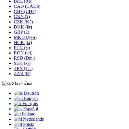
BRL (R$)
CAD (CAD$)
CHF (CHF)
CNY (¥)
CZK (Kč)
DKK (kr)
GBP (£)
MKD (Ден)
NOK (kr)
PLN (zł)
RON (lei)
RSD (Din.)
SEK (kr)
TRY (TL)
ZAR (R)
Slovenčina
Deutsch
English
Français
Español
Italiano
Nederlands
Polski