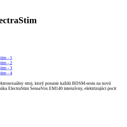
ectraStim
elektrosexuálny stroj, ktorý posunie každú BDSM-sesiu na novú
onúka ElectraStim SensaVox EM140 intenzívny, elektrizujúci pocit