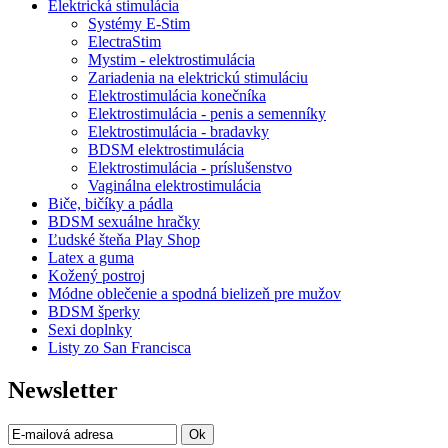
Elektrická stimulácia
Systémy E-Stim
ElectraStim
Mystim - elektrostimulácia
Zariadenia na elektrickú stimuláciu
Elektrostimulácia konečníka
Elektrostimulácia - penis a semenníky
Elektrostimulácia - bradavky
BDSM elektrostimulácia
Elektrostimulácia - príslušenstvo
Vaginálna elektrostimulácia
Biče, bičíky a pádla
BDSM sexuálne hračky
Ľudské šteňa Play Shop
Latex a guma
Kožený postroj
Módne oblečenie a spodná bielizeň pre mužov
BDSM šperky
Sexi doplnky
Listy zo San Francisca
Newsletter
Ok