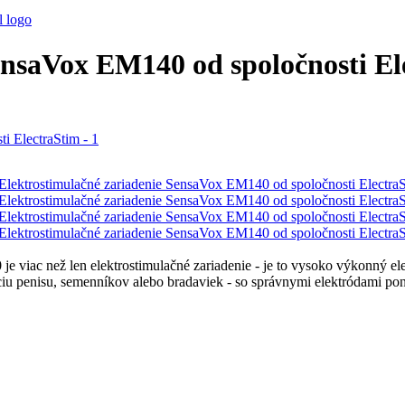
ensaVox EM140 od spoločnosti El
 je viac než len elektrostimulačné zariadenie - je to vysoko výkonný 
láciu penisu, semenníkov alebo bradaviek - so správnymi elektródami p