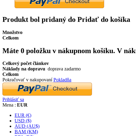
Produkt bol pridaný do Pridať do košíka
Množstvo
Celkom
Máte
0
položku v nákupnom košíku.
V nák
Celkový počet článkov
Náklady na dopravu
doprava zadarmo
Celkom
Pokračovať v nakupovaní
Pokladňa
Prihlásiť sa
Mena :
EUR
EUR (€)
USD ($)
AUD (AU$)
BAM (KM)