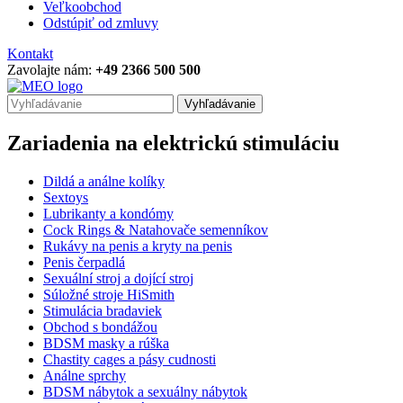
Veľkoobchod
Odstúpiť od zmluvy
Kontakt
Zavolajte nám:
+49 2366 500 500
Vyhľadávanie
Zariadenia na elektrickú stimuláciu
Dildá a análne kolíky
Sextoys
Lubrikanty a kondómy
Cock Rings & Natahovače semenníkov
Rukávy na penis a kryty na penis
Penis čerpadlá
Sexuální stroj a dojící stroj
Súložné stroje HiSmith
Stimulácia bradaviek
Obchod s bondážou
BDSM masky a rúška
Chastity cages a pásy cudnosti
Análne sprchy
BDSM nábytok a sexuálny nábytok