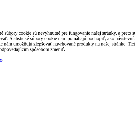
né súbory cookie sú nevyhnutné pre fungovanie našej stránky, a preto
šovať. Štatistické súbory cookie nám pomáhajú pochopiť, ako návštevníc
nám umožňujú zlepšovať navrhované produkty na našej stránke. Tieto 
 zodpovedajúcim spôsobom zmeniť.
v
.