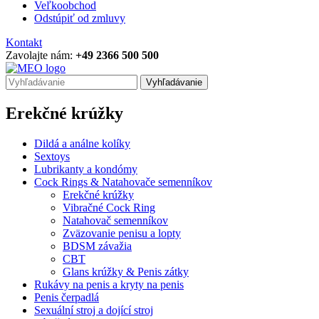
Veľkoobchod
Odstúpiť od zmluvy
Kontakt
Zavolajte nám:
+49 2366 500 500
Vyhľadávanie
Erekčné krúžky
Dildá a análne kolíky
Sextoys
Lubrikanty a kondómy
Cock Rings & Natahovače semenníkov
Erekčné krúžky
Vibračné Cock Ring
Natahovač semenníkov
Zväzovanie penisu a lopty
BDSM závažia
CBT
Glans krúžky & Penis zátky
Rukávy na penis a kryty na penis
Penis čerpadlá
Sexuální stroj a dojící stroj