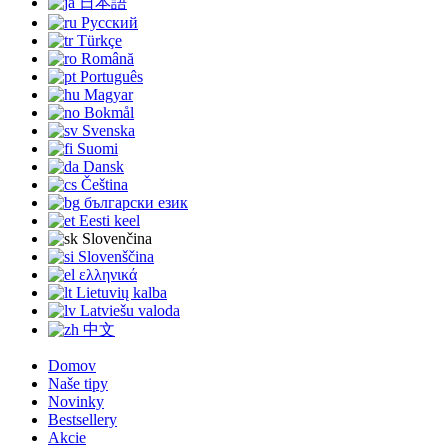
日本語
Русский
Türkçe
Română
Português
Magyar
Bokmål
Svenska
Suomi
Dansk
Čeština
български език
Eesti keel
Slovenčina
Slovenščina
ελληνικά
Lietuvių kalba
Latviešu valoda
中文
Domov
Naše tipy
Novinky
Bestsellery
Akcie