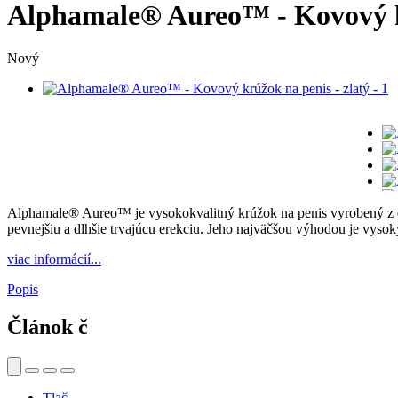
Alphamale® Aureo™ - Kovový kr
Nový
Alphamale® Aureo™ je vysokokvalitný krúžok na penis vyrobený z e
pevnejšiu a dlhšie trvajúcu erekciu. Jeho najväčšou výhodou je vysok
viac informácií...
Popis
Článok č
Tlač