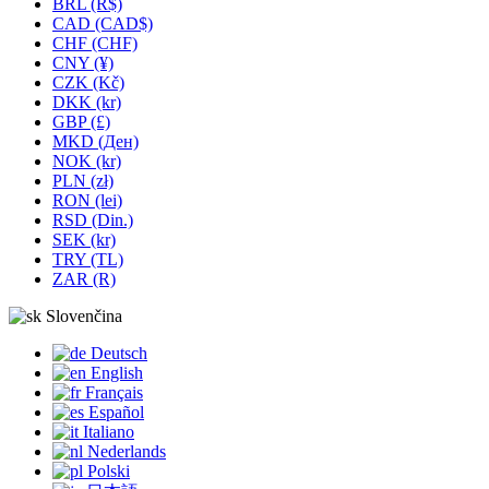
BRL (R$)
CAD (CAD$)
CHF (CHF)
CNY (¥)
CZK (Kč)
DKK (kr)
GBP (£)
MKD (Ден)
NOK (kr)
PLN (zł)
RON (lei)
RSD (Din.)
SEK (kr)
TRY (TL)
ZAR (R)
Slovenčina
Deutsch
English
Français
Español
Italiano
Nederlands
Polski