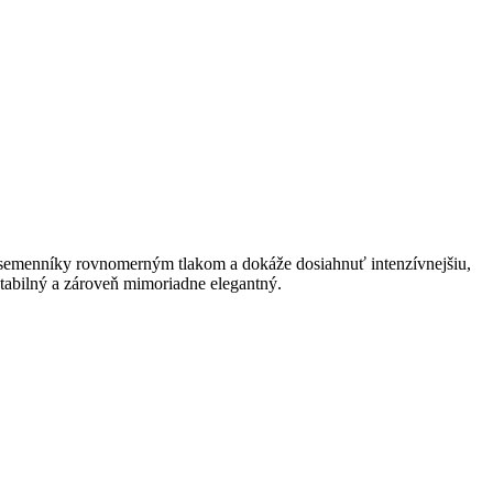
semenníky rovnomerným tlakom a dokáže dosiahnuť intenzívnejšiu,
stabilný a zároveň mimoriadne elegantný.