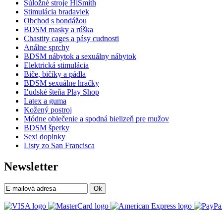
Súložné stroje HiSmith
Stimulácia bradaviek
Obchod s bondážou
BDSM masky a rúška
Chastity cages a pásy cudnosti
Análne sprchy
BDSM nábytok a sexuálny nábytok
Elektrická stimulácia
Biče, bičíky a pádla
BDSM sexuálne hračky
Ľudské šteňa Play Shop
Latex a guma
Kožený postroj
Módne oblečenie a spodná bielizeň pre mužov
BDSM šperky
Sexi doplnky
Listy zo San Francisca
Newsletter
Ok