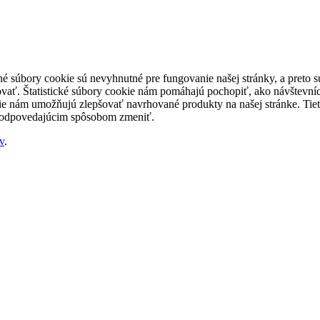
né súbory cookie sú nevyhnutné pre fungovanie našej stránky, a preto
šovať. Štatistické súbory cookie nám pomáhajú pochopiť, ako návštevníc
nám umožňujú zlepšovať navrhované produkty na našej stránke. Tieto 
 zodpovedajúcim spôsobom zmeniť.
v
.