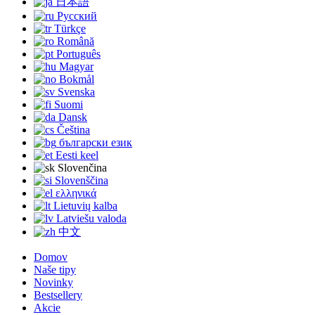
日本語
Русский
Türkçe
Română
Português
Magyar
Bokmål
Svenska
Suomi
Dansk
Čeština
български език
Eesti keel
Slovenčina
Slovenščina
ελληνικά
Lietuvių kalba
Latviešu valoda
中文
Domov
Naše tipy
Novinky
Bestsellery
Akcie