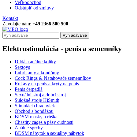
Veľkoobchod
Odstúpiť od zmluvy
Kontakt
Zavolajte nám:
+49 2366 500 500
Vyhľadávanie
Elektrostimulácia - penis a semenníky
Dildá a análne kolíky
Sextoys
Lubrikanty a kondómy
Cock Rings & Natahovače semenníkov
Rukávy na penis a kryty na penis
Penis čerpadlá
Sexuální stroj a dojící stroj
Súložné stroje HiSmith
Stimulácia bradaviek
Obchod s bondážou
BDSM masky a rúška
Chastity cages a pásy cudnosti
Análne sprchy
BDSM nábytok a sexuálny nábytok