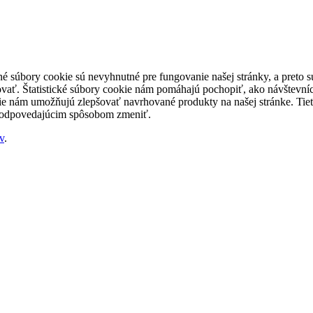
né súbory cookie sú nevyhnutné pre fungovanie našej stránky, a preto
šovať. Štatistické súbory cookie nám pomáhajú pochopiť, ako návštevníc
nám umožňujú zlepšovať navrhované produkty na našej stránke. Tieto 
 zodpovedajúcim spôsobom zmeniť.
v
.