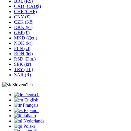
BRL (R$)
CAD (CAD$)
CHF (CHF)
CNY (¥)
CZK (Kč)
DKK (kr)
GBP (£)
MKD (Ден)
NOK (kr)
PLN (zł)
RON (lei)
RSD (Din.)
SEK (kr)
TRY (TL)
ZAR (R)
Slovenčina
Deutsch
English
Français
Español
Italiano
Nederlands
Polski