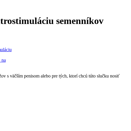
ktrostimuláciu semenníkov
ov s väčším penisom alebo pre tých, ktorí chcú túto slučku nosiť