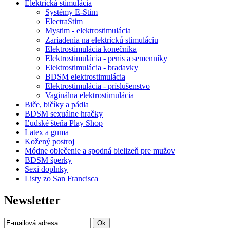
Elektrická stimulácia
Systémy E-Stim
ElectraStim
Mystim - elektrostimulácia
Zariadenia na elektrickú stimuláciu
Elektrostimulácia konečníka
Elektrostimulácia - penis a semenníky
Elektrostimulácia - bradavky
BDSM elektrostimulácia
Elektrostimulácia - príslušenstvo
Vaginálna elektrostimulácia
Biče, bičíky a pádla
BDSM sexuálne hračky
Ľudské šteňa Play Shop
Latex a guma
Kožený postroj
Módne oblečenie a spodná bielizeň pre mužov
BDSM šperky
Sexi doplnky
Listy zo San Francisca
Newsletter
Ok