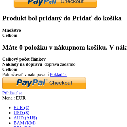
Produkt bol pridaný do Pridať do košíka
Množstvo
Celkom
Máte
0
položku v nákupnom košíku.
V nák
Celkový počet článkov
Náklady na dopravu
doprava zadarmo
Celkom
Pokračovať v nakupovaní
Pokladňa
Prihlásiť sa
Mena :
EUR
EUR (€)
USD ($)
AUD (AU$)
BAM (KM)