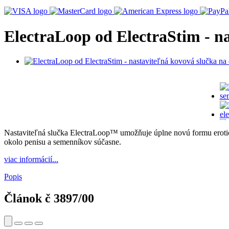
ElectraLoop od ElectraStim - n
Nastaviteľná slučka ElectraLoop™ umožňuje úplne novú formu eroticke
okolo penisu a semenníkov súčasne.
viac informácií...
Popis
Článok č
3897/00