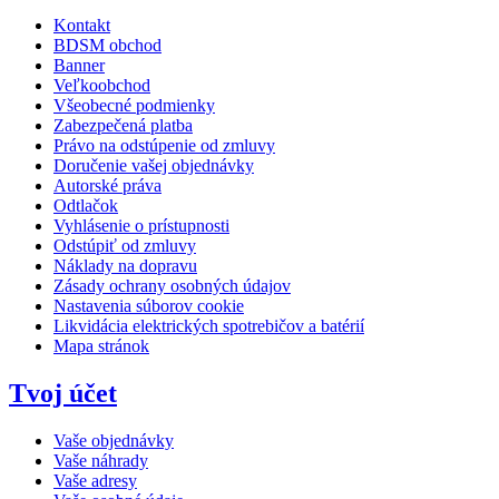
Kontakt
BDSM obchod
Banner
Veľkoobchod
Všeobecné podmienky
Zabezpečená platba
Právo na odstúpenie od zmluvy
Doručenie vašej objednávky
Autorské práva
Odtlačok
Vyhlásenie o prístupnosti
Odstúpiť od zmluvy
Náklady na dopravu
Zásady ochrany osobných údajov
Nastavenia súborov cookie
Likvidácia elektrických spotrebičov a batérií
Mapa stránok
Tvoj účet
Vaše objednávky
Vaše náhrady
Vaše adresy