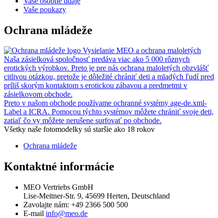
Vaše osobné údaje
Vaše poukazy
Ochrana mládeže
Vysielanie MEO a ochrana maloletých
Naša zásielková spoločnosť predáva viac ako 5 000 rôznych
erotických výrobkov. Preto je pre nás ochrana maloletých obzvlášť
citlivou otázkou, pretože je dôležité chrániť deti a mladých ľudí pred
príliš skorým kontaktom s erotickou zábavou a predmetmi v
zásielkovom obchode.
Preto v našom obchode používame ochranné systémy age-de.xml-
Label a ICRA. Pomocou týchto systémov môžete chrániť svoje deti,
zatiaľ čo vy môžete nerušene surfovať po obchode.
Všetky naše fotomodelky sú staršie ako 18 rokov
Ochrana mládeže
Kontaktné informácie
MEO Vertriebs GmbH
Lise-Meitner-Str. 9, 45699 Herten, Deutschland
Zavolajte nám:
+49 2366 500 500
E-mail
info@meo.de