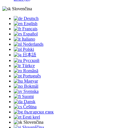
Slovenčina
Deutsch
English
Français
Español
Italiano
Nederlands
Polski
日本語
Русский
Türkçe
Română
Português
Magyar
Bokmål
Svenska
Suomi
Dansk
Čeština
български език
Eesti keel
Slovenčina
Slovenščina