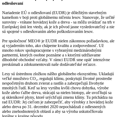
odlesňovaní
Nariadenie EÚ o odlesňovaní (EUDR) je dôležitým stavebným
kameňom v boji proti globálnemu ničeniu lesov. Stanovuje, že určité
suroviny - vrátane hovädzej kože a dreva - sa môžu uvádzať na trh v
Európskej únii len vtedy, ak je ich pôvod jasne vysledovateľný a nie
sú spojené s odlesňovaním alebo poškodzovaním lesov.
Pre spoločnosť MEO® je EUDR nielen zákonnou požiadavkou, ale
aj vyjadrením toho, ako chápeme kvalitu a zodpovednosť. Už
mnoho rokov spolupracujeme s vybranými medzinárodnými
partnermi, ktorých osobne poznáme a s ktorými udržiavame
dlhodobé obchodné vzťahy. V rámci EUDR sme opäť intenzívne
preskúmali a zdokumentovali naše dodávateľské reťazce.
Lesy sú ústrednou zložkou nášho globálneho ekosystému. Ukladajú
veľké množstvo CO₂, regulujú klímu, poskytujú životné prostredie
nespočetným druhom zvierat a rastlín a zabezpečujú živobytie
mnohých ľudí. Keď sa lesy vyrúbu kvôli chovu dobytka, výrobe
kože alebo ťažbe dreva, strácajú sa nielen biotopy, ale uvoľňujú sa
aj skleníkové plyny, ktoré urýchľujú zmenu klímy. Tu prichádza na
rad EUDR: Jej cieľom je zabezpečiť, aby výrobky z hovädzej kože
alebo dreva po 31. decembri 2020 nepochádzali z odlesnených
alebo znehodnotených oblastí a aby sa výroba uskutočňovala
legálne v krajine pôvodu.