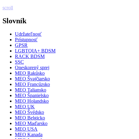
scroll
Slovník
Udržateľnosť
Prístupnosť
GPSR
LGBTQIA+ BDSM
RACK BDSM
SSC
Oneskorený sprej
MEO Rakúsko
MEO Švajčiarsko
MEO Francúzsko
MEO Taliansko
MEO Španielsko
MEO Holandsko
MEO UK
MEO Švédsko
MEO Belgicko
MEO Maďarsko
MEO USA
MEO Kanada