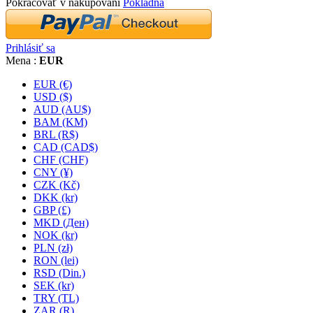
Pokračovať v nakupovaní
Pokladňa
Prihlásiť sa
Mena :
EUR
EUR (€)
USD ($)
AUD (AU$)
BAM (KM)
BRL (R$)
CAD (CAD$)
CHF (CHF)
CNY (¥)
CZK (Kč)
DKK (kr)
GBP (£)
MKD (Ден)
NOK (kr)
PLN (zł)
RON (lei)
RSD (Din.)
SEK (kr)
TRY (TL)
ZAR (R)