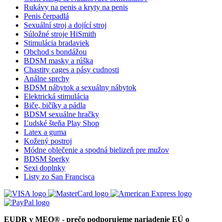
Rukávy na penis a kryty na penis
Penis čerpadlá
Sexuální stroj a dojící stroj
Súložné stroje HiSmith
Stimulácia bradaviek
Obchod s bondážou
BDSM masky a rúška
Chastity cages a pásy cudnosti
Análne sprchy
BDSM nábytok a sexuálny nábytok
Elektrická stimulácia
Biče, bičíky a pádla
BDSM sexuálne hračky
Ľudské šteňa Play Shop
Latex a guma
Kožený postroj
Módne oblečenie a spodná bielizeň pre mužov
BDSM šperky
Sexi doplnky
Listy zo San Francisca
EUDR v MEO® - prečo podporujeme nariadenie EÚ o