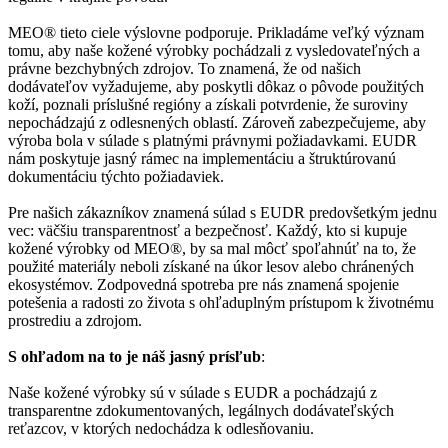
MEO® tieto ciele výslovne podporuje. Prikladáme veľký význam
tomu, aby naše kožené výrobky pochádzali z vysledovateľných a
právne bezchybných zdrojov. To znamená, že od našich
dodávateľov vyžadujeme, aby poskytli dôkaz o pôvode použitých
koží, poznali príslušné regióny a získali potvrdenie, že suroviny
nepochádzajú z odlesnených oblastí. Zároveň zabezpečujeme, aby
výroba bola v súlade s platnými právnymi požiadavkami. EUDR
nám poskytuje jasný rámec na implementáciu a štruktúrovanú
dokumentáciu týchto požiadaviek.
Pre našich zákazníkov znamená súlad s EUDR predovšetkým jednu
vec: väčšiu transparentnosť a bezpečnosť. Každý, kto si kupuje
kožené výrobky od MEO®, by sa mal môcť spoľahnúť na to, že
použité materiály neboli získané na úkor lesov alebo chránených
ekosystémov. Zodpovedná spotreba pre nás znamená spojenie
potešenia a radosti zo života s ohľaduplným prístupom k životnému
prostrediu a zdrojom.
S ohľadom na to je náš jasný prísľub
:
Naše kožené výrobky sú v súlade s EUDR a pochádzajú z
transparentne zdokumentovaných, legálnych dodávateľských
reťazcov, v ktorých nedochádza k odlesňovaniu.