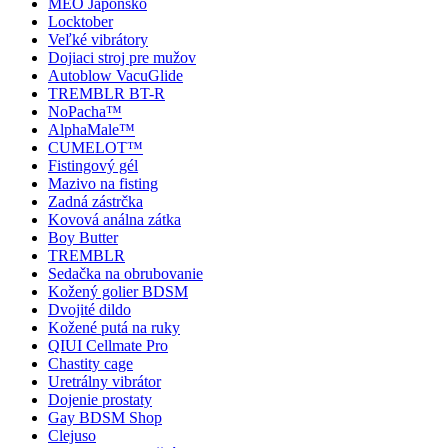
MEO Japonsko
Locktober
Veľké vibrátory
Dojiaci stroj pre mužov
Autoblow VacuGlide
TREMBLR BT-R
NoPacha™
AlphaMale™
CUMELOT™
Fistingový gél
Mazivo na fisting
Zadná zástrčka
Kovová análna zátka
Boy Butter
TREMBLR
Sedačka na obrubovanie
Kožený golier BDSM
Dvojité dildo
Kožené putá na ruky
QIUI Cellmate Pro
Chastity cage
Uretrálny vibrátor
Dojenie prostaty
Gay BDSM Shop
Clejuso