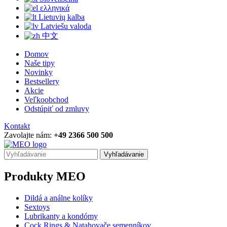
ελληνικά
Lietuvių kalba
Latviešu valoda
中文
Domov
Naše tipy
Novinky
Bestsellery
Akcie
Veľkoobchod
Odstúpiť od zmluvy
Kontakt
Zavolajte nám:
+49 2366 500 500
Vyhľadávanie
Produkty MEO
Dildá a análne kolíky
Sextoys
Lubrikanty a kondómy
Cock Rings & Natahovače semenníkov