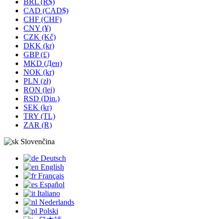
BRL (R$)
CAD (CAD$)
CHF (CHF)
CNY (¥)
CZK (Kč)
DKK (kr)
GBP (£)
MKD (Ден)
NOK (kr)
PLN (zł)
RON (lei)
RSD (Din.)
SEK (kr)
TRY (TL)
ZAR (R)
Slovenčina
Deutsch
English
Français
Español
Italiano
Nederlands
Polski