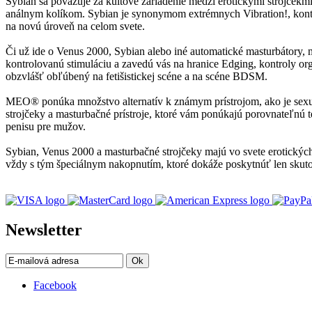
Sybian sa považuje za kultové zariadenie medzi erotickými strojčekmi
análnym kolíkom. Sybian je synonymom extrémnych Vibration!, kontr
na novú úroveň na celom svete.
Či už ide o Venus 2000, Sybian alebo iné automatické masturbátory,
kontrolovanú stimuláciu a zavedú vás na hranice Edging, kontroly org
obzvlášť obľúbený na fetišistickej scéne a na scéne BDSM.
MEO® ponúka množstvo alternatív k známym prístrojom, ako je sexuál
strojčeky a masturbačné prístroje, ktoré vám ponúkajú porovnateľnú 
penisu pre mužov.
Sybian, Venus 2000 a masturbačné strojčeky majú vo svete erotických 
vždy s tým špeciálnym nakopnutím, ktoré dokáže poskytnúť len skuto
Newsletter
Ok
Facebook