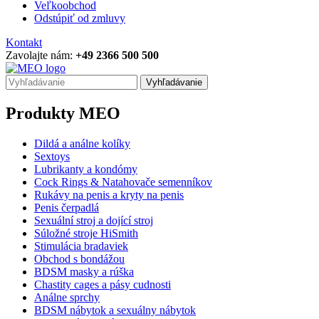
Veľkoobchod
Odstúpiť od zmluvy
Kontakt
Zavolajte nám:
+49 2366 500 500
Vyhľadávanie
Produkty MEO
Dildá a análne kolíky
Sextoys
Lubrikanty a kondómy
Cock Rings & Natahovače semenníkov
Rukávy na penis a kryty na penis
Penis čerpadlá
Sexuální stroj a dojící stroj
Súložné stroje HiSmith
Stimulácia bradaviek
Obchod s bondážou
BDSM masky a rúška
Chastity cages a pásy cudnosti
Análne sprchy
BDSM nábytok a sexuálny nábytok