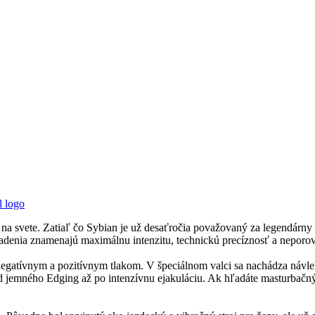
 na svete. Zatiaľ čo Sybian je už desaťročia považovaný za legendárny
iadenia znamenajú maximálnu intenzitu, technickú precíznosť a neporo
egatívnym a pozitívnym tlakom. V špeciálnom valci sa nachádza návlek, 
d jemného Edging až po intenzívnu ejakuláciu. Ak hľadáte masturbačný s