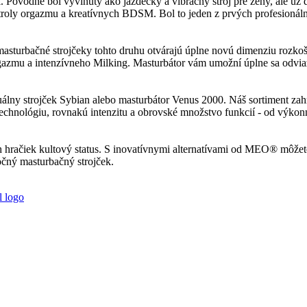
. Pôvodne bol vyvinutý ako jazdecký a vibračný stroj pre ženy, ale už 
oly orgazmu a kreatívnych BDSM. Bol to jeden z prvých profesionálny
 masturbačné strojčeky tohto druhu otvárajú úplne novú dimenziu rozk
azmu a intenzívneho Milking. Masturbátor vám umožní úplne sa odviazať
ny strojček Sybian alebo masturbátor Venus 2000. Náš sortiment zahŕň
technológiu, rovnakú intenzitu a obrovské množstvo funkcií - od výko
hračiek kultový status. S inovatívnymi alternatívami od MEO® môžete t
čný masturbačný strojček.