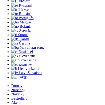
日本語
Русский
Türkçe
Română
Português
Magyar
Bokmål
Svenska
Suomi
Dansk
Čeština
български език
Eesti keel
Slovenčina
Slovenščina
ελληνικά
Lietuvių kalba
Latviešu valoda
中文
Domov
Naše tipy
Novinky
Bestsellery
Akcie