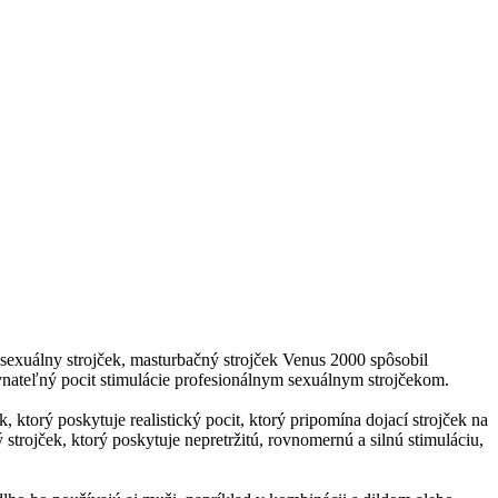
 sexuálny strojček, masturbačný strojček Venus 2000 spôsobil
vnateľný pocit stimulácie profesionálnym sexuálnym strojčekom.
ktorý poskytuje realistický pocit, ktorý pripomína dojací strojček na
trojček, ktorý poskytuje nepretržitú, rovnomernú a silnú stimuláciu,