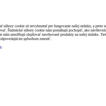
né súbory cookie sú nevyhnutné pre fungovanie našej stránky, a preto
šovať. Štatistické súbory cookie nám pomáhajú pochopiť, ako návštevníc
nám umožňujú zlepšovať navrhované produkty na našej stránke. Tieto 
 zodpovedajúcim spôsobom zmeniť.
v
.