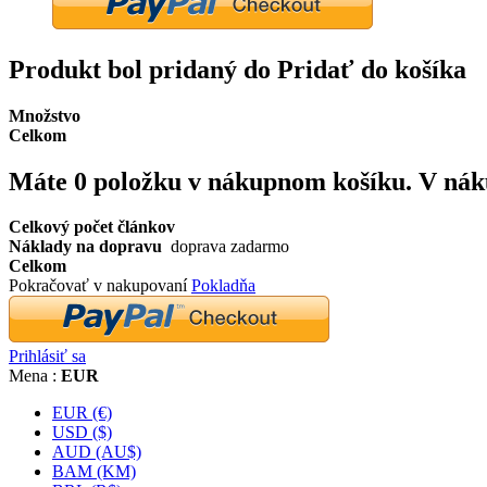
Produkt bol pridaný do Pridať do košíka
Množstvo
Celkom
Máte
0
položku v nákupnom košíku.
V nák
Celkový počet článkov
Náklady na dopravu
doprava zadarmo
Celkom
Pokračovať v nakupovaní
Pokladňa
Prihlásiť sa
Mena :
EUR
EUR (€)
USD ($)
AUD (AU$)
BAM (KM)