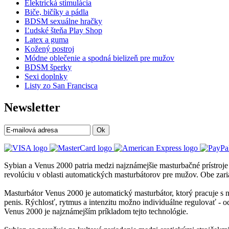
Elektrická stimulácia
Biče, bičíky a pádla
BDSM sexuálne hračky
Ľudské šteňa Play Shop
Latex a guma
Kožený postroj
Módne oblečenie a spodná bielizeň pre mužov
BDSM šperky
Sexi doplnky
Listy zo San Francisca
Newsletter
Ok
Sybian a Venus 2000 patria medzi najznámejšie masturbačné prístroje
revolúciu v oblasti automatických masturbátorov pre mužov. Obe zar
Masturbátor Venus 2000 je automatický masturbátor, ktorý pracuje s n
penis. Rýchlosť, rytmus a intenzitu možno individuálne regulovať - o
Venus 2000 je najznámejším príkladom tejto technológie.