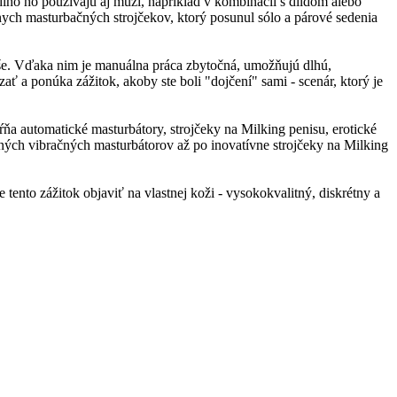
dlho ho používajú aj muži, napríklad v kombinácii s dildom alebo
ch masturbačných strojčekov, ktorý posunul sólo a párové sedenia
oše. Vďaka nim je manuálna práca zbytočná, umožňujú dlhú,
 a ponúka zážitok, akoby ste boli "dojčení" sami - scenár, ktorý je
a automatické masturbátory, strojčeky na Milking penisu, erotické
nných vibračných masturbátorov až po inovatívne strojčeky na Milking
ento zážitok objaviť na vlastnej koži - vysokokvalitný, diskrétny a