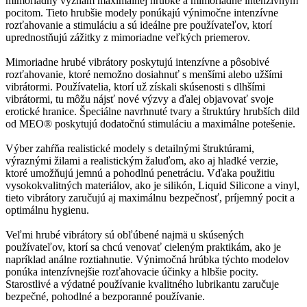
mimoriadny význam maximálnej hrúbke a mimoriadne intenzívnym
pocitom. Tieto hrubšie modely ponúkajú výnimočne intenzívne
rozťahovanie a stimuláciu a sú ideálne pre používateľov, ktorí
uprednostňujú zážitky z mimoriadne veľkých priemerov.
Mimoriadne hrubé vibrátory poskytujú intenzívne a pôsobivé
rozťahovanie, ktoré nemožno dosiahnuť s menšími alebo užšími
vibrátormi. Používatelia, ktorí už získali skúsenosti s dlhšími
vibrátormi, tu môžu nájsť nové výzvy a ďalej objavovať svoje
erotické hranice. Špeciálne navrhnuté tvary a štruktúry hrubších dild
od MEO® poskytujú dodatočnú stimuláciu a maximálne potešenie.
Výber zahŕňa realistické modely s detailnými štruktúrami,
výraznými žilami a realistickým žaluďom, ako aj hladké verzie,
ktoré umožňujú jemnú a pohodlnú penetráciu. Vďaka použitiu
vysokokvalitných materiálov, ako je silikón, Liquid Silicone a vinyl,
tieto vibrátory zaručujú aj maximálnu bezpečnosť, príjemný pocit a
optimálnu hygienu.
Veľmi hrubé vibrátory sú obľúbené najmä u skúsených
používateľov, ktorí sa chcú venovať cieleným praktikám, ako je
napríklad análne roztiahnutie. Výnimočná hrúbka týchto modelov
ponúka intenzívnejšie rozťahovacie účinky a hlbšie pocity.
Starostlivé a výdatné používanie kvalitného lubrikantu zaručuje
bezpečné, pohodlné a bezporanné používanie.