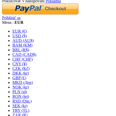
Pokračovať v nakupovaní
Pokladňa
Prihlásiť sa
Mena :
EUR
EUR (€)
USD ($)
AUD (AU$)
BAM (KM)
BRL (R$)
CAD (CAD$)
CHF (CHF)
CNY (¥)
CZK (Kč)
DKK (kr)
GBP (£)
MKD (Ден)
NOK (kr)
PLN (zł)
RON (lei)
RSD (Din.)
SEK (kr)
TRY (TL)
ZAR (R)