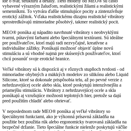
ide o tvar, štruktúru a detaily. Tieto modely od MEO® sú často
vybavené výrazným žaluďom, realistickými žilami a realistickými
semenníkmi. To vytvára ďalšie stimulujúce pocity a zintenzívňuje
erotický zážitok. Vďaka realistickému dizajnu realistické vibrátory
sprostredkúvajú mimoriadne pôsobivý, takmer realistický pocit.
MEO® ponúka aj nápadito navrhnuté vibrátory s neobvyklými
tvarmi, pútavými farbami alebo špeciálnymi textúrami. Sú ideálne
pre používateľov, ktorí majú radi nezvyčajné, kreatívne a
individuálne zážitky. Ponúkajú možnosť objaviť úplne novú
stimuláciu a sú vhodné najmä pre skúsených používateľov, ktorí
chcú posunúť svoje erotické hranice.
Veľké vibrátory sú k dispozícii aj v rôznych stupňoch tvrdosti - od
mimoriadne ohybných a mäkkých modelov zo silikónu alebo Liquid
Silicone, ktoré sa dokonale prispôsobia telu, až po pevné verzie z
nehrdzavejúcej ocele alebo skla, ktoré poskytujú intenzívnejšiu a
priamejšiu stimuláciu. Vibrátory z nehrdzavejúcej ocele a skla
ponúkajú aj vzrušujúce možnosti teplotných hier, pretože sa dajú
pred použitím chladiť alebo ohrievať.
V neposlednom rade MEO® ponúka aj veľké vibrátory so
špeciálnymi funkciami, ako je výkonná prísavná základňa na
použitie bez použitia rúk alebo ergonomicky tvarovaná základňa na
bezpečné držanie. Tieto špeciálne funkcie nielenže poskytujú väčšie