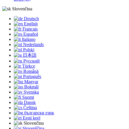
Slovenčina
Deutsch
English
Français
Español
Italiano
Nederlands
Polski
日本語
Русский
Türkçe
Română
Português
Magyar
Bokmål
Svenska
Suomi
Dansk
Čeština
български език
Eesti keel
Slovenčina
Slovenščina