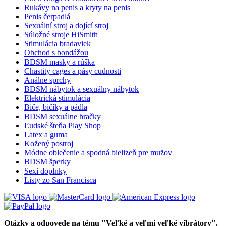
Rukávy na penis a kryty na penis
Penis čerpadlá
Sexuální stroj a dojící stroj
Súložné stroje HiSmith
Stimulácia bradaviek
Obchod s bondážou
BDSM masky a rúška
Chastity cages a pásy cudnosti
Análne sprchy
BDSM nábytok a sexuálny nábytok
Elektrická stimulácia
Biče, bičíky a pádla
BDSM sexuálne hračky
Ľudské šteňa Play Shop
Latex a guma
Kožený postroj
Módne oblečenie a spodná bielizeň pre mužov
BDSM šperky
Sexi doplnky
Listy zo San Francisca
Otázky a odpovede na tému "Veľké a veľmi veľké vibrátory".