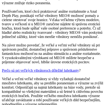
výrazne znižuje riziko poranenia.
Používateľom, ktorí chcú praktizovať análne roztiahnutie a Anal
Depth Play, ponúkajú veľké vibrátory MEO® možnosť pomaly a
cielene otestovať svoje hranice. Vďaka veľkému výberu modelov,
tvarov a veľkostí si u MEO® zaručene nájdete tú správnu erotickú
hračku, ktorá bude spĺňať vaše osobné preferencie a potreby. Či už
hladké alebo realisticky tvarované - vibrátory MEO® vám poskytnú
jedinečné zážitky, ktoré vám menšie vibrátory nemôžu ponúknuť.
Na záver možno povedať, že veľké a veľmi veľké vibrátory sú pri
správnom použití, dostatočnej príprave a správnom príslušenstve
fantastickou možnosťou na análnu stimuláciu a análne roztiahnutie.
S vysokokvalitnými výrobkami od MEO® môžete bezpečne a
príjemne objavovať nové, hlbšie úrovne erotických pocitov.
Prečo sú pri veľkých vibrátoroch dôležité lubrikanty
?
Veľké a veľmi veľké vibrátory si vždy vyžadujú dostatočné
množstvo lubrikantu, aby sa predišlo poraneniam a výrazne sa zvýšil
komfort. Odporúčajú sa najmä lubrikanty na báze vody, pretože sú
kompatibilné so všetkými materiálmi a sú šetrné k citlivému povrchu
erotických hračiek. Použitie veľkého množstva lubrikantu výrazne
uľahčuje zavádzanie a robí používanie veľkých dild bezpečnejším,
pohodlnejším a výrazne príjemnejším.