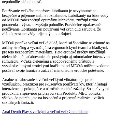
nepohodlie alebo bolesť.
Používanie veľkého množstva lubrikantu je nevyhnutné na
bezpečné a príjemné análne roztiahnutie. Lubrikanty na báze vody
od MEO® zabezpečujú optimálnu lubrikáciu, znižujú riziko
poranenia a výrazne zvyšujú pohodlie. Pravidelné opakované
používanie lubrikantu pri používaní veľkých dild zaručuje, že
zážitok zostane vždy príjemný a potešujúci.
MEO® ponúka veľmi veľké dildá, ktoré sú špeciálne navrhnuté na
análny strečing a vyznačujú sa ergonomickými tvarmi a hladkými,
pre telo bezpečnými materiálmi. Tieto erotické hračky umožňujú
nielen účinné naťahovanie, ale poskytujú aj mimoriadne intenzívnu
stimuláciu. Vďaka cielenému a zodpovednému prístupu s
vysokokvalitnými erotickými hračkami od MEO® môžete vedome
posúvať svoje hranice a zažívať mimoriadne erotické potešenie.
Análne naťahovanie s veľmi veľkými vibrátormi je preto
vzrušujúcou praktikou pre skúsených používateľov, ktorí hľadajú
intenzívne, uspokojujúce a náročné erotické zážitky. So správnymi
produktmi a správnou prípravou vám Produkty MEO ponúka
všetko, čo potrebujete na bezpečnú a príjemnú realizáciu vašich
sexuálnych fantázií.
Anal Depth Play s veľkými a veľmi veľkými dildami
: