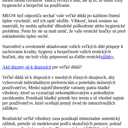
nielen dlhšia životnosť vašich veľkých dild, ale aj to, že budú vždy
hygienické a bezpečné na používanie.
MEO® tiež odporúča nechať vaše veľké dildá po každom čistení
úplne vyschnúť, než ich opäť uložíte. Vlhkosť, ktorá zostane na
materiáli, by mohla spôsobiť dlhodobé poškodenie alebo hygienické
problémy. Preto by ste sa mali uistiť, že vaše erotické hračky sú pred
uskladnením úplne suché.
Starostlivé a uvedomelé skladovanie vašich veľkých dild prispeje k
zachovaniu kvality, hygieny a bezpečnosti vašich erotických
hračiek, aby ste boli vždy pripravení na ďalšie erotické
zážitky.
Aké dizajny sú k dispozícii
pre veľké dildá?
Veľké dildá sú k dispozícii v mnohých rôznych dizajnoch, aby
vyhovovali individuálnym preferenciám a potrebám skúsených
používateľov
.
Medzi najobľúbenejšie varianty patria hladké
vibrátory, ktoré sa vyznačujú nekomplikovaným a pohodlným
zavádzaním. Ponúkajú hladký prienik bez trenia a sú vhodné najmä
pre používateľov, ktorí oceňujú jemný úvod do intenzívnejších
zážitkov.
Realistické veľké vibrátory zasa ponúkajú mimoriadne autentický
zážitok, pretože sú modelované podľa skutočných penisov, pokiaľ