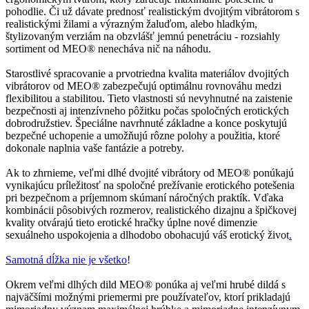
pohodlie. Či už dávate prednosť realistickým dvojitým vibrátorom s
realistickými žilami a výrazným žaluďom, alebo hladkým,
štylizovaným verziám na obzvlášť jemnú penetráciu - rozsiahly
sortiment od MEO® nenecháva nič na náhodu.
Starostlivé spracovanie a prvotriedna kvalita materiálov dvojitých
vibrátorov od MEO® zabezpečujú optimálnu rovnováhu medzi
flexibilitou a stabilitou. Tieto vlastnosti sú nevyhnutné na zaistenie
bezpečnosti aj intenzívneho pôžitku počas spoločných erotických
dobrodružstiev. Špeciálne navrhnuté základne a konce poskytujú
bezpečné uchopenie a umožňujú rôzne polohy a použitia, ktoré
dokonale naplnia vaše fantázie a potreby.
Ak to zhrnieme, veľmi dlhé dvojité vibrátory od MEO® ponúkajú
vynikajúcu príležitosť na spoločné prežívanie erotického potešenia
pri bezpečnom a príjemnom skúmaní náročných praktík. Vďaka
kombinácii pôsobivých rozmerov, realistického dizajnu a špičkovej
kvality otvárajú tieto erotické hračky úplne nové dimenzie
sexuálneho uspokojenia a dlhodobo obohacujú váš erotický život
.
Samotná dĺžka nie je všetko
!
Okrem veľmi dlhých dild MEO® ponúka aj veľmi hrubé dildá s
najväčšími možnými priemermi pre používateľov, ktorí prikladajú