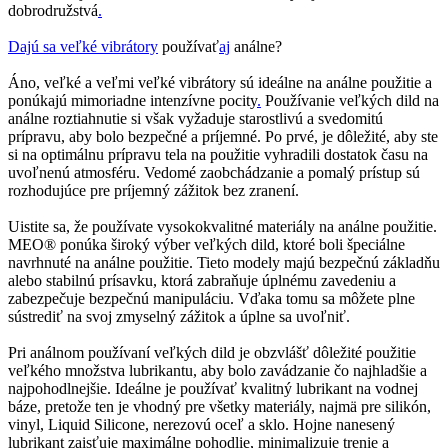
dobrodružstvá
.
Dajú sa veľké vibrátory
používať
aj
análne?
Áno, veľké a veľmi veľké vibrátory sú ideálne na análne použitie a
ponúkajú mimoriadne intenzívne pocity
.
Používanie veľkých dild na
análne roztiahnutie si však vyžaduje starostlivú a svedomitú
prípravu, aby bolo bezpečné a príjemné. Po prvé, je dôležité, aby ste
si na optimálnu prípravu tela na použitie vyhradili dostatok času na
uvoľnenú atmosféru. Vedomé zaobchádzanie a pomalý prístup sú
rozhodujúce pre príjemný zážitok bez zranení.
Uistite sa, že používate vysokokvalitné materiály na análne použitie.
MEO® ponúka široký výber veľkých dild, ktoré boli špeciálne
navrhnuté na análne použitie. Tieto modely majú bezpečnú základňu
alebo stabilnú prísavku, ktorá zabraňuje úplnému zavedeniu a
zabezpečuje bezpečnú manipuláciu. Vďaka tomu sa môžete plne
sústrediť na svoj zmyselný zážitok a úplne sa uvoľniť.
Pri análnom používaní veľkých dild je obzvlášť dôležité použitie
veľkého množstva lubrikantu, aby bolo zavádzanie čo najhladšie a
najpohodlnejšie. Ideálne je používať kvalitný lubrikant na vodnej
báze, pretože ten je vhodný pre všetky materiály, najmä pre silikón,
vinyl, Liquid Silicone, nerezovú oceľ a sklo. Hojne nanesený
lubrikant zaisťuje maximálne pohodlie, minimalizuje trenie a