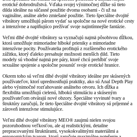
erotické dobrodružstvá. Vďaka svojej výnimočnej dĺžke sú tieto
dilda ideálne na súčasné použitie dvoma osobami - či už na
vaginálne, análne alebo zmiešané použitie. Tieto špeciálne dvojité
vibrátory umožňujú párom vydať sa spoločne na nové erotické cesty
a intenzívne a naplňujúco prežívať svoje najintímnejšie fantázie.
Veľmi dlhé dvojité vibrátory sa vyznačujú najmä pôsobivou dĺžkou,
ktorá umožňuje mimoriadne hlboké prieniky a mimoriadne
intenzívne pocity. Používatelia profitujú z rozšíreného erotického
zážitku, ktorý ďaleko presahuje možnosti menších dild. Tieto
modely sú vhodné najmä pre páry, ktoré chcú prehĺbiť svoje
sexuálne spojenie a spoločne posunúť svoje erotické hranice.
Okrem toho sú veľmi dlhé dvojité vibrátory ideálne pre skúsených
používateľov, ktorí uprednostňujú praktiky, ako sú Anal Depth Play
alebo výnimočné rozťahovanie análneho otvoru. Ich dĺžka a
flexibilita umožňujú cielenú, hlbokú stimuláciu a skúseným
používateľom otvárajú nové obzory. Špeciálne vyvinuté tvary a
štruktúry zaručujú, že tieto špeciálne dvojité vibrátory sú príjemné a
zároveň intenzívne stimulujúce.
Veľmi dlhé dvojité vibrátory MEO® zaujmú nielen svojou
pozoruhodnou veľkosťou, ale aj realistickými, detailne
prepracovanými štruktúrami, vysokokvalitnými materiálmi a
ergonomickým tvarom, ktorý zaručuje maximálne potešenie a