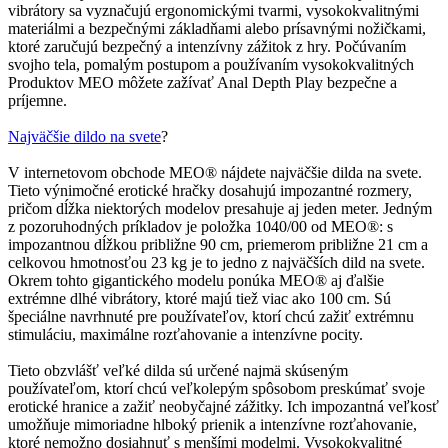
vibrátory sa vyznačujú ergonomickými tvarmi, vysokokvalitnými
materiálmi a bezpečnými základňami alebo prísavnými nožičkami,
ktoré zaručujú bezpečný a intenzívny zážitok z hry. Počúvaním
svojho tela, pomalým postupom a používaním vysokokvalitných
Produktov MEO môžete zažívať Anal Depth Play bezpečne a
príjemne.
Najväčšie dildo na svete
?
V internetovom obchode MEO® nájdete najväčšie dilda na svete.
Tieto výnimočné erotické hračky dosahujú impozantné rozmery,
pričom dĺžka niektorých modelov presahuje aj jeden meter. Jedným
z pozoruhodných príkladov je položka 1040/00 od MEO®: s
impozantnou dĺžkou približne 90 cm, priemerom približne 21 cm a
celkovou hmotnosťou 23 kg je to jedno z najväčších dild na svete.
Okrem tohto gigantického modelu ponúka MEO® aj ďalšie
extrémne dlhé vibrátory, ktoré majú tiež viac ako 100 cm. Sú
špeciálne navrhnuté pre používateľov, ktorí chcú zažiť extrémnu
stimuláciu, maximálne rozťahovanie a intenzívne pocity.
Tieto obzvlášť veľké dilda sú určené najmä skúseným
používateľom, ktorí chcú veľkolepým spôsobom preskúmať svoje
erotické hranice a zažiť neobyčajné zážitky. Ich impozantná veľkosť
umožňuje mimoriadne hlboký prienik a intenzívne rozťahovanie,
ktoré nemožno dosiahnuť s menšími modelmi. Vysokokvalitné