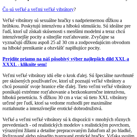
Čo sú veľké a veľmi veľké vibrátory
?
Veľké vibrátory sú sexuálne hračky s nadpriemernou dĺžkou a
hrúbkou. Poskytujú intenzívnu a hlbokú stimuláciu. Sú ideálne pre
ľudí, ktorí už získali skúsenosti s menšími modelmi a teraz chcú
intenzívnejšie pocity a silnejšie rozťahovanie. Zvyčajne sa
vyznačujú dĺžkou aspoň 25 až 30 cm a zodpovedajúcim obvodom
na hlboké prenikanie a obzvlášť naplňujúce pocity.
Prejdite priamo na náš pôsobivý výber najlepších dild XXL a
XXXL - kliknite sem!
Veľmi veľké vibrátory idú ešte o krok ďalej. Sú špeciálne navrhnuté
pre skúsených používateľov, ktorí už poznajú veľké vibrátory a
chcú posunúť svoje hranice ešte ďalej. Tieto veľmi veľké vibrátory
ponúkajú extrémne rozťahovanie a bezkonkurenčne intenzívnu,
hlbokú penetráciu. S dĺžkou 30 cm a viac sú tieto XXL vibrátory
určené pre ľudí, ktorí sa vedome rozhodli pre maximálne
roztiahnutie a intenzívnejšie erotické dobrodružstvá.
Veľké a veľmi veľké vibrátory sú k dispozícii v mnohých rôznych
prevedeniach - od realistických modelov s realistickým povrchom,
výraznými žilami a detailne prepracovaným žaluďom až po hladké,
štylizované alebo nápadito tvarované erotické hračky. Vďaka svojim