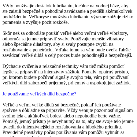
Vždy používajte dostatok lubrikantu, ideálne na vodnej báze, aby
ste zaistili bezpečné a pohodlné zavádzanie a predišli akémukoľvek
podráždeniu. Veľkorysé množstvo lubrikantu výrazne znižuje riziko
poranenia a zvyšuje pocit rozkoše.
Skôr než sa odhodláte použiť veľké alebo veľmi veľké vibrátory,
odporúča sa jemne pripraviť svaly. Používajte menšie vibrátory
alebo špeciálne dilatátory, aby si svaly postupne zvykli na
rozťahovanie a penetráciu. Vďaka tomu sa vám bude oveľa ľahšie
zavádzať veľké dildá a celý proces bude pohodlnejší a bezpečnejší.
Dýchacie cvičenia a relaxačné techniky vám tiež môžu pomôcť
lepšie sa pripraviť na intenzívny zážitok. Pomalý, opatrný prístup,
pri ktorom budete počúvať signály svojho tela, vám pri používaní
veľkých dild zabezpečí príjemný, príjemný a uspokojujúci zážitok.
Je používanie veľkých dild bezpečné?
Veľké a veľmi veľké dildá sú bezpečné, pokiaľ ich používate
správne a dôkladne sa pripravíte. Vždy venujte pozornosť signálom
svojho tela a akúkoľvek bolesť alebo nepohodlie berte vážne.
Pomalý, jemný prístup je nevyhnutný na to, aby ste svoje telo jemne
uviedli do intenzívnejšieho rozťahovania a hlbokého prieniku.
Pravidelné prestávky počas používania vám pomôžu vyhnúť sa