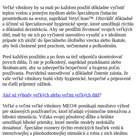
Veľké vibrátory by sa mali po každom použití dôkladne vyčistiť
teplou vodou a jemným mydlom alebo špeciálnym čistiacim
prostriedkom na sextoy, napríklad VeryClean™. Obzvlášť dôkladné
a účinné sú špecializované hygienické spreje, ktoré umožňujú rýchlu
a dôkladnú dezinfekciu. Aby ste predĺžili životnosť svojich veľkých
dild, mali by ste ich po vyčistení starostlivo vysušiť a v ideálnom
prípade ich uložiť do špeciálneho úložného vrecka alebo škatule,
aby boli chránené pred prachom, nečistotami a poškodením.
Pred každým použitím a po ňom sa tiež odporúča skontrolovať
povrch dilda, či nie je poškodený, napríklad prasklinami alebo
škrabancami, aby sa zabezpečila bezpečnosť a hygiena počas
používania. Pravidelná starostlivosť a dôkladné čistenie zaistia, že
vaše veľké vibrátory budú vždy hygienické, bezpečné a pripravené
na ďalší príjemný zážitok.
Aké sú výhody veľkých alebo veľmi veľkých dild
?
Veľké a veľmi veľké vibrátory MEO® ponúkajú množstvo výhod
pre skúsených používateľov, ktorí hľadajú výnimočne intenzívnu a
hlbokú stimuláciu. Vďaka svojej pôsobivej dĺžke a hrúbke
umožňujú hlboké prieniky, ktoré menšie modely nedokážu
dosiahnuť. Špeciálne rozmery týchto erotických hračiek vedú k
intenzívnejšej a plnohodnotnejšej stimulácii a robia z nich ideálnu