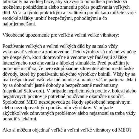
lubrikanty na vodnej báze, aby sa zvýšilo pohodlie a predišlo sa
možnému podráždeniu alebo zraneniu počas používania veľkých
dild. Vďaka týmto praktickým a kvalitným pomôckam môžete svoje
erotické zážitky urobiť bezpečnými, pohodlnými a čo
najpríjemnejšími.
Všeobecné upozornenie pre veľké a veľmi veľké vibrátory:
Používanie veľkých a veľmi veľkých dild by sa malo vždy
vykonávať vedome a zodpovedne. Tieto výrobky sú určené výlučne
pre dospelých, ktorí dobrovoľne a vedome vyhľadávajú zážitky
intenzívneho rozťahovania a hlbokej stimulácie. Pred použitím je
potrebné uistiť sa, že neexistujú žiadne zdravotné alebo medicínske
dôvody, ktoré by používaniu takýchto výrobkov bránili. Vždy by sa
mali rešpektovať vaše vlastné hranice a hranice vášho partnera. Mali
by sa dohodnúť jasné dohody a bezpečnostné mechanizmy
(napríklad Safeword). V prípade nepríjemných pocitov, bolesti alebo
negatívnych pocitov je potrebné používanie okamžite ukončiť.
Spoločnosť MEO nezodpovedá za škody spôsobené nesprávnym
alebo nezodpovedným používaním výrobkov. V prípade
akýchkoľvek zdravotných problémov alebo nejasností sa treba vždy
poradiť s lekármi.
Ako si môžem objednať veľké a veľmi veľké vibrátory od MEO?