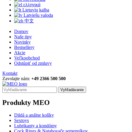
ελληνικά
Lietuvių kalba
Latviešu valoda
中文
Domov
Naše tipy
Novinky
Bestsellery
Akcie
Veľkoobchod
Odstúpiť od zmluvy
Kontakt
Zavolajte nám:
+49 2366 500 500
Vyhľadávanie
Produkty MEO
Dildá a análne kolíky
Sextoys
Lubrikanty a kondómy
Cock Rings & Natahovače semenníkov