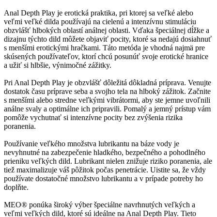
Anal Depth Play je erotická praktika, pri ktorej sa veľké alebo
veľmi veľké dilda používajú na cielenú a intenzívnu stimuláciu
obzvlášť hlbokých oblastí análnej oblasti. Vďaka špeciálnej dĺžke a
dizajnu týchto dild môžete objaviť pocity, ktoré sa nedajú dosiahnuť
s menšími erotickými hračkami. Táto metóda je vhodná najmä pre
skúsených používateľov, ktorí chcú posunúť svoje erotické hranice
a užiť si hlbšie, výnimočné zážitky.
Pri Anal Depth Play je obzvlášť dôležitá dôkladná príprava. Venujte
dostatok času príprave seba a svojho tela na hlboký zážitok. Začnite
s menšími alebo stredne veľkými vibrátormi, aby ste jemne uvoľnili
análne svaly a optimálne ich pripravili. Pomalý a jemný prístup vám
pomôže vychutnať si intenzívne pocity bez zvýšenia rizika
poranenia.
Používanie veľkého množstva lubrikantu na báze vody je
nevyhnutné na zabezpečenie hladkého, bezpečného a pohodlného
prieniku veľkých dild. Lubrikant nielen znižuje riziko poranenia, ale
tiež maximalizuje váš pôžitok počas penetrácie. Uistite sa, že vždy
používate dostatočné množstvo lubrikantu a v prípade potreby ho
doplňte.
MEO® ponúka široký výber špeciálne navrhnutých veľkých a
veľmi veľkých dild, ktoré sú ideálne na Anal Depth Play. Tieto