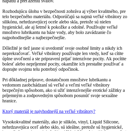
napätiu a preťaženiu svalov.
Rozhodujúcu úlohu v bezpečnosti zohráva aj výber kvalitného, pre
telo bezpečného materiálu. Odporúčajú sa najmä veľké vibrátory zo
silikónu, nehrdzavejúcej ocele alebo skla, pretože sú nielen
hygienické, ale aj šetrné k pokožke a odolné. Používajte veľké
množstvo lubrikantu na báze vody, aby bolo zavádzanie čo
najpohodlnejšie a najbezpečnejšie.
Dôležité je tiež jasne si uvedomiť svoje osobné limity a nikdy ich
neprekračovať. Veľké vibrátory používajte len vtedy, keď sa cítite
úplne uvoľnení a ste pripravení prijať intenzívne pocity. Ak pocítite
bolesť alebo nepríjemné pocity, okamžite ich prestaňte používať a
doprajte svojmu telu potrebný odpočinok.
Pri dôkladnej príprave, dostatočnom množstve lubrikantu a
vedomom zaobchádzaní sú veľké a veľmi veľké vibrátory
bezpečným spôsobom, ako si užiť intenzívnejšie erotické zážitky a
príjemným a zodpovedným spôsobom posunúť svoje sexuálne
hranice.
Ktorý materiál je najvhodnejší na veľké vibrátory?
Vysokokvalitné materiály, ako je silikón, vinyl, Liquid Silicone,
nehrdzavejúca oceľ alebo sklo, sú ideálne, pretože sú hygienické,