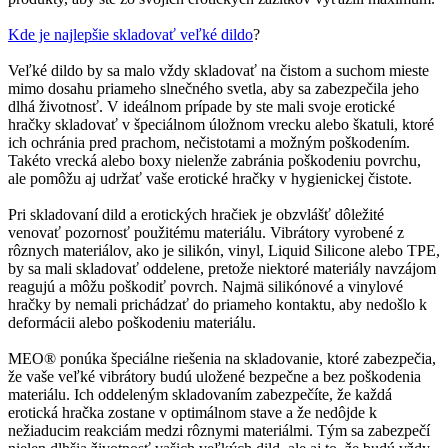
Kde je najlepšie skladovať veľké dildo
?
Veľké dildo by sa malo vždy skladovať na čistom a suchom mieste
mimo dosahu priameho slnečného svetla, aby sa zabezpečila jeho
dlhá životnosť. V ideálnom prípade by ste mali svoje erotické
hračky skladovať v špeciálnom úložnom vrecku alebo škatuli, ktoré
ich ochránia pred prachom, nečistotami a možným poškodením.
Takéto vrecká alebo boxy nielenže zabránia poškodeniu povrchu,
ale pomôžu aj udržať vaše erotické hračky v hygienickej čistote.
Pri skladovaní dild a erotických hračiek je obzvlášť dôležité
venovať pozornosť použitému materiálu. Vibrátory vyrobené z
rôznych materiálov, ako je silikón, vinyl, Liquid Silicone alebo TPE,
by sa mali skladovať oddelene, pretože niektoré materiály navzájom
reagujú a môžu poškodiť povrch. Najmä silikónové a vinylové
hračky by nemali prichádzať do priameho kontaktu, aby nedošlo k
deformácii alebo poškodeniu materiálu.
MEO® ponúka špeciálne riešenia na skladovanie, ktoré zabezpečia,
že vaše veľké vibrátory budú uložené bezpečne a bez poškodenia
materiálu. Ich oddeleným skladovaním zabezpečíte, že každá
erotická hračka zostane v optimálnom stave a že nedôjde k
nežiaducim reakciám medzi rôznymi materiálmi. Tým sa zabezpečí