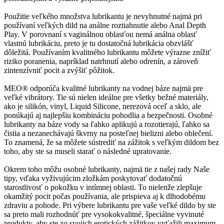
Použitie veľkého množstva lubrikantu je nevyhnutné najmä pri
používaní veľkých dild na análne roztiahnutie alebo Anal Depth
Play. V porovnaní s vaginálnou oblasťou nemá análna oblasť
vlastnú lubrikáciu, preto je tu dostatočná lubrikácia obzvlášť
dôležitá. Používaním kvalitného lubrikantu môžete výrazne znížiť
riziko poranenia, napríklad natrhnutí alebo odrenín, a zároveň
zintenzívniť pocit a zvýšiť pôžitok.
MEO® odporúča kvalitné lubrikanty na vodnej báze najmä pre
veľké vibrátory. Tie sú nielen ideálne pre všetky bežné materiály,
ako je silikón, vinyl, Liquid Silicone, nerezová oceľ a sklo, ale
ponúkajú aj najlepšiu kombináciu pohodlia a bezpečnosti. Osobné
lubrikanty na báze vody sa ľahko aplikujú a rozotierajú, ľahko sa
čistia a nezanechávajú škvrny na posteľnej bielizni alebo oblečení.
To znamená, že sa môžete sústrediť na zážitok s veľkým dildom bez
toho, aby ste sa museli starať o následné upratovanie.
Okrem toho môžu osobné lubrikanty, najmä tie z našej rady Naše
tipy, vďaka vyživujúcim zložkám poskytovať dodatočnú
starostlivosť o pokožku v intímnej oblasti. To nielenže zlepšuje
okamžitý pocit počas používania, ale prispieva aj k dlhodobému
zdraviu a pohode. Pri výbere lubrikantu pre vaše veľké dildo by ste
sa preto mali rozhodnúť pre vysokokvalitné, špeciálne vyvinuté
produkty, aby ste zo svojich erotických zážitkov vyťažili maximum.