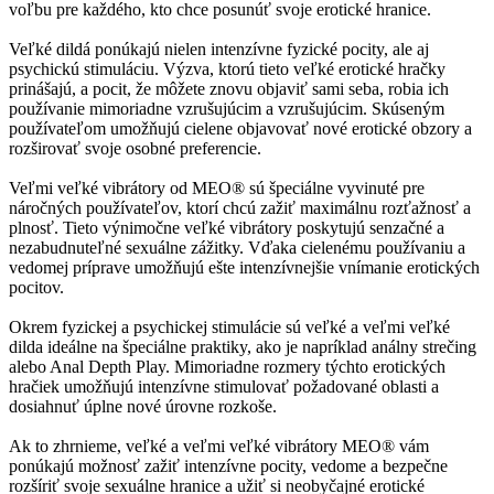
voľbu pre každého, kto chce posunúť svoje erotické hranice.
Veľké dildá ponúkajú nielen intenzívne fyzické pocity, ale aj
psychickú stimuláciu. Výzva, ktorú tieto veľké erotické hračky
prinášajú, a pocit, že môžete znovu objaviť sami seba, robia ich
používanie mimoriadne vzrušujúcim a vzrušujúcim. Skúseným
používateľom umožňujú cielene objavovať nové erotické obzory a
rozširovať svoje osobné preferencie.
Veľmi veľké vibrátory od MEO® sú špeciálne vyvinuté pre
náročných používateľov, ktorí chcú zažiť maximálnu rozťažnosť a
plnosť. Tieto výnimočne veľké vibrátory poskytujú senzačné a
nezabudnuteľné sexuálne zážitky. Vďaka cielenému používaniu a
vedomej príprave umožňujú ešte intenzívnejšie vnímanie erotických
pocitov.
Okrem fyzickej a psychickej stimulácie sú veľké a veľmi veľké
dilda ideálne na špeciálne praktiky, ako je napríklad análny strečing
alebo Anal Depth Play. Mimoriadne rozmery týchto erotických
hračiek umožňujú intenzívne stimulovať požadované oblasti a
dosiahnuť úplne nové úrovne rozkoše.
Ak to zhrnieme, veľké a veľmi veľké vibrátory MEO® vám
ponúkajú možnosť zažiť intenzívne pocity, vedome a bezpečne
rozšíriť svoje sexuálne hranice a užiť si neobyčajné erotické