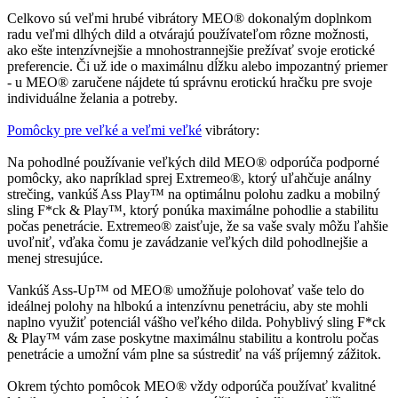
Celkovo sú veľmi hrubé vibrátory MEO® dokonalým doplnkom
radu veľmi dlhých dild a otvárajú používateľom rôzne možnosti,
ako ešte intenzívnejšie a mnohostrannejšie prežívať svoje erotické
preferencie. Či už ide o maximálnu dĺžku alebo impozantný priemer
- u MEO® zaručene nájdete tú správnu erotickú hračku pre svoje
individuálne želania a potreby.
Pomôcky pre veľké a veľmi veľké
vibrátory:
Na pohodlné používanie veľkých dild MEO® odporúča podporné
pomôcky, ako napríklad sprej Extremeo®, ktorý uľahčuje análny
strečing, vankúš Ass Play™ na optimálnu polohu zadku a mobilný
sling F*ck & Play™, ktorý ponúka maximálne pohodlie a stabilitu
počas penetrácie. Extremeo® zaisťuje, že sa vaše svaly môžu ľahšie
uvoľniť, vďaka čomu je zavádzanie veľkých dild pohodlnejšie a
menej stresujúce.
Vankúš Ass-Up™ od MEO® umožňuje polohovať vaše telo do
ideálnej polohy na hlbokú a intenzívnu penetráciu, aby ste mohli
naplno využiť potenciál vášho veľkého dilda. Pohyblivý sling F*ck
& Play™ vám zase poskytne maximálnu stabilitu a kontrolu počas
penetrácie a umožní vám plne sa sústrediť na váš príjemný zážitok.
Okrem týchto pomôcok MEO® vždy odporúča používať kvalitné