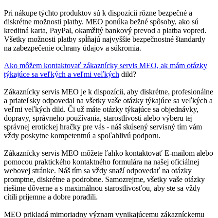
Pri nákupe týchto produktov sú k dispozícii rôzne bezpečné a
diskrétne možnosti platby. MEO ponúka bežné spôsoby, ako sú
kreditná karta, PayPal, okamžitý bankový prevod a platba vopred.
Všetky možnosti platby spĺňajú najvyššie bezpečnostné štandardy
na zabezpečenie ochrany údajov a súkromia.
Ako môžem kontaktovať zákaznícky servis MEO, ak mám otázky
týkajúce sa veľkých a veľmi veľkých
dild?
Zákaznícky servis MEO je k dispozícii, aby diskrétne, profesionálne
a priateľsky odpovedal na všetky vaše otázky týkajúce sa veľkých a
veľmi veľkých dild. Či už máte otázky týkajúce sa objednávky,
dopravy, správneho používania, starostlivosti alebo výberu tej
správnej erotickej hračky pre vás - náš skúsený servisný tím vám
vždy poskytne kompetentnú a spoľahlivú podporu.
Zákaznícky servis MEO môžete ľahko kontaktovať E-mailom alebo
pomocou praktického kontaktného formulára na našej oficiálnej
webovej stránke. Náš tím sa vždy snaží odpovedať na otázky
promptne, diskrétne a podrobne. Samozrejme, všetky vaše otázky
riešime dôverne a s maximálnou starostlivosťou, aby ste sa vždy
cítili príjemne a dobre poradili.
MEO prikladá mimoriadny význam vynikajúcemu zákazníckemu