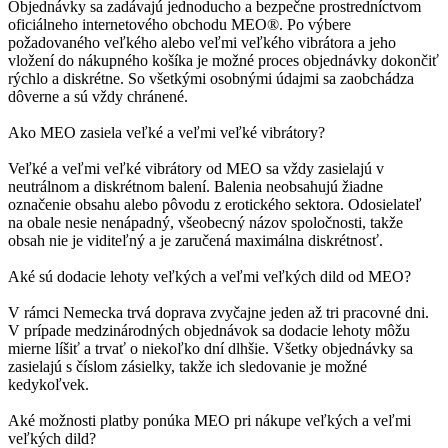
Objednávky sa zadávajú jednoducho a bezpečne prostredníctvom
oficiálneho internetového obchodu MEO®. Po výbere
požadovaného veľkého alebo veľmi veľkého vibrátora a jeho
vložení do nákupného košíka je možné proces objednávky dokončiť
rýchlo a diskrétne. So všetkými osobnými údajmi sa zaobchádza
dôverne a sú vždy chránené.
Ako MEO zasiela veľké a veľmi veľké vibrátory?
Veľké a veľmi veľké vibrátory od MEO sa vždy zasielajú v
neutrálnom a diskrétnom balení. Balenia neobsahujú žiadne
označenie obsahu alebo pôvodu z erotického sektora. Odosielateľ
na obale nesie nenápadný, všeobecný názov spoločnosti, takže
obsah nie je viditeľný a je zaručená maximálna diskrétnosť.
Aké sú dodacie lehoty veľkých a veľmi veľkých dild od MEO?
V rámci Nemecka trvá doprava zvyčajne jeden až tri pracovné dni.
V prípade medzinárodných objednávok sa dodacie lehoty môžu
mierne líšiť a trvať o niekoľko dní dlhšie. Všetky objednávky sa
zasielajú s číslom zásielky, takže ich sledovanie je možné
kedykoľvek.
Aké možnosti platby ponúka MEO pri nákupe veľkých a veľmi
veľkých dild?