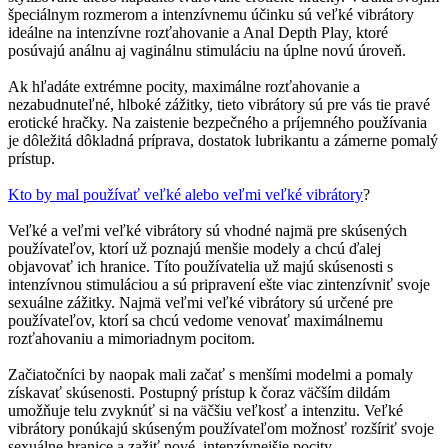
špeciálnym rozmerom a intenzívnemu účinku sú veľké vibrátory
ideálne na intenzívne rozťahovanie a Anal Depth Play, ktoré
posúvajú análnu aj vaginálnu stimuláciu na úplne novú úroveň.
Ak hľadáte extrémne pocity, maximálne rozťahovanie a
nezabudnuteľné, hlboké zážitky, tieto vibrátory sú pre vás tie pravé
erotické hračky. Na zaistenie bezpečného a príjemného používania
je dôležitá dôkladná príprava, dostatok lubrikantu a zámerne pomalý
prístup.
Kto by mal používať veľké alebo veľmi veľké vibrátory
?
Veľké a veľmi veľké vibrátory sú vhodné najmä pre skúsených
používateľov, ktorí už poznajú menšie modely a chcú ďalej
objavovať ich hranice. Títo používatelia už majú skúsenosti s
intenzívnou stimuláciou a sú pripravení ešte viac zintenzívniť svoje
sexuálne zážitky. Najmä veľmi veľké vibrátory sú určené pre
používateľov, ktorí sa chcú vedome venovať maximálnemu
rozťahovaniu a mimoriadnym pocitom.
Začiatočníci by naopak mali začať s menšími modelmi a pomaly
získavať skúsenosti. Postupný prístup k čoraz väčším dildám
umožňuje telu zvyknúť si na väčšiu veľkosť a intenzitu. Veľké
vibrátory ponúkajú skúseným používateľom možnosť rozšíriť svoje
sexuálne hranice a zažiť nové, intenzívnejšie pocity.