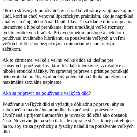
Okrem skúsených používateľov sú veľké vibrátory zaujímavé aj pre
ľudí, ktorí sa chcú venovať špecifickým praktikám, ako je napríklad
análny strečing alebo Anal Depth Play. Tu sa kladie dôraz najmä na
intenzívne a hlboké prenikanie, ktoré umožňujú veľké rozmery
týchto erotických hračiek. Pri uvedomelom prístupe a cielenom
používaní kvalitného lubrikantu sa používanie veľkých a veľmi
veľkých dild stáva bezpečným a mimoriadne uspokojivým
zážitkom.
Ak to zhrnieme, veľké a veľmi veľké dilda sú ideálne pre
skúsených používateľov, ktorí hľadajú intenzívne, vzrušujúce a
hlboké erotické zážitky. Pri správnej príprave a prístupe ponúkajú
tieto erotické hračky výnimočný potenciál na hlboké potešenie a
maximálne sexuálne naplnenie.
Ako sa pripraviť na používanie veľkých dild
?
Používanie veľkých dild si vyžaduje dôkladnú prípravu, aby sa
zabezpečilo maximálne pohodlie, bezpečnosť a potešenie.
Uvoľnená a príjemná atmosféra je rovnako dôležitá ako dostatok
času. Nevytvárajte na seba tlak, ale doprajte si čas, ktorý potrebujete
na to, aby ste sa psychicky a fyzicky naladili na používanie veľkých
dild.