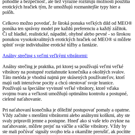
pohodlie a bezpečnosť, ale tiež výrazne rozširujú možnosti použitia
erotických hračiek tým, že umožňujú rozmanitejšie typy hier a
polôh.
Celkovo možno povedať, že široká ponuka veľkých dild od MEO®
ponúka ten správny model pre každú preferenciu a každý zážitok.
Či už hladké, realistické, nápadité, ohybné alebo pevné - so širokou
ponukou vysokokvalitných erotických hračiek od MEO® si môžete
splniť svoje individuálne erotické túžby a fantázie.
Análny strečing s veľmi veľkými vibrátormi:
Análny strečing je praktika, pri ktorej sa používajú veľmi veľké
vibrátory na postupné roztiahnutie konečníka a okolitých svalov.
Táto metóda je vhodná najmä pre skúsených používateľov, ktorí
majú radi intenzívne pocity a chcú otestovať svoje hranice.
Používajú sa špeciálne vyvinuté veľké vibrátory, ktoré vďaka
svojmu tvaru a veľkosti umožňujú optimálnu kontrolu a postupné,
cielené naťahovanie.
Pri naťahovaní konečníka je dôležité postupovať pomaly a opatrne.
Vždy začnite s menšími vibrátormi alebo análnymi kolíkmi, aby ste
svaly pripravili jemne a postupne. Hneď ako si vaše telo zvykne na
naťahovanie, môžete prejsť na väčšie a väčšie vibrátory. Vždy by
ste mali počúvať signály svojho tela a okamžite prerušiť, ak pocítite