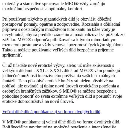
materiály a starostlivé spracovanie MEO® vždy zaručujú
maximálnu bezpečnosť a optimálny komfort.
Pri používaní takýchto gigantických dild je obzvlášť dôležité
postupovať pomaly, opatrne a zodpovedne. Rozsiahla a dôkladná
príprava s dostatočným množstvom lubrikantu na báze vody je
nevyhnutná, aby sa predišlo zraneniu a maximalizoval sa pôžitok zo
zážitku. MEO® odporúča približovať sa k týmto mimoriadnym
rozmerom postupne a vždy venovať pozornosť fyzickým signálom.
Takto si môžete používanie veľkých dild bezpečne a príjemne
spríjemniť.
Či už hľadáte nové erotické výzvy, alebo už máte skúsenosti s
veľkými dildami - XXL a XXXL dildá od MEO® vám ponúkajú
jedinečné možnosti intenzívneho prežívania vašich sexuálnych
fantázií. Tieto pôsobivé erotické hračky sú nielen pôsobivé na
pohľad, ale otvárajú aj úplne novú úroveň erotického potešenia a
osobných hraničných zážitkov. S MEO® sa môžete bezpečne a
pohodlne ponoriť do sveta extrémne veľkých dild a posunúť svoje
erotické dobrodružstvá na novú úroveň.
Veľmi dlhé dildá ponúkame aj vo forme dvojitých dild
.
V MEO® ponúkame aj veľmi dlhé dildá vo forme dvojitých dild.
Boli špeciálne navrhnuté na spoločné potešenie a intenzívnejšie