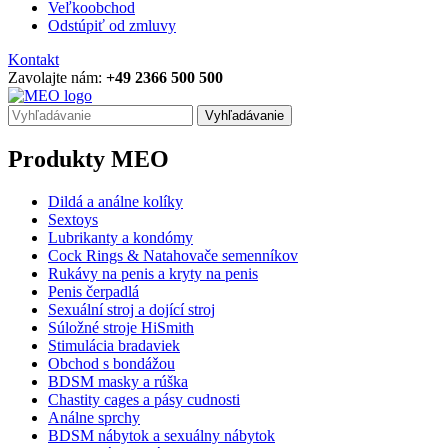
Veľkoobchod
Odstúpiť od zmluvy
Kontakt
Zavolajte nám:
+49 2366 500 500
Vyhľadávanie
Produkty MEO
Dildá a análne kolíky
Sextoys
Lubrikanty a kondómy
Cock Rings & Natahovače semenníkov
Rukávy na penis a kryty na penis
Penis čerpadlá
Sexuální stroj a dojící stroj
Súložné stroje HiSmith
Stimulácia bradaviek
Obchod s bondážou
BDSM masky a rúška
Chastity cages a pásy cudnosti
Análne sprchy
BDSM nábytok a sexuálny nábytok