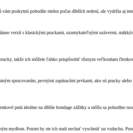
vám poskytnú pohodlie nielen počas dlhších sedení, ale vydržia aj int
vrátane verzií s klasickými prackami, uzamykateľnými uzávermi, mäkk
pracky, takže ich môžete ľahko prispôsobiť rôznym veľkostiam členkov
ným spracovaním, pevnými zapínacími prvkami, ako sú pracky alebo 
kové putá ideálne na dlhšie bondage zážitky a môžu sa pohodlne nosi
emným mydlom. Potom by ste ich mali nechať vyschnúť na vzduchu. Prav