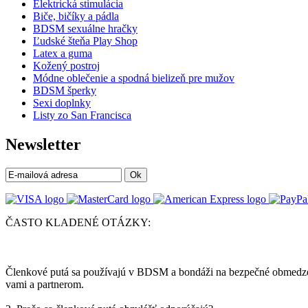
Elektrická stimulácia
Biče, bičíky a pádla
BDSM sexuálne hračky
Ľudské šteňa Play Shop
Latex a guma
Kožený postroj
Módne oblečenie a spodná bielizeň pre mužov
BDSM šperky
Sexi doplnky
Listy zo San Francisca
Newsletter
Ok
ČASTO KLADENÉ OTÁZKY:
Členkové putá sa používajú v BDSM a bondáži na bezpečné obmedzeni
vami a partnerom.