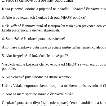
2. Prečo sa členkové putá obzvlášť odporúčajú?
Koža je pevná, odolná a príjemná na pokožku. Kvalitné členkové putá 
3. Aké typy kožených členkových putí MEO® ponúka?
Naše kožené členkové putá sú k dispozícii v rôznych prevedeniach 
každú preferenciu a úroveň skúseností.
4. Sú kožačné členkové putá nastaviteľné?
Áno, naše členkové putá majú zvyčajne nastaviteľné remienky alebo 
5. Ako bezpečné sú kožačné členkové putá?
Vysokokvalitné kožačné členkové putá od MEO® sa vyznačujú robust
pohodlie.
6. Sú členkové putá vhodné na dlhšie sedenie?
Určite. Vďaka ergonomickému dizajnu a mäkkému polstrovaniu sú člen
7. Ako sa mám správne starať o členkové putá?
Členkové putá starostlivo čistite mierne navlhčenou handričkou a j