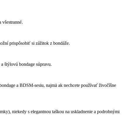
 všestranné.
ní prispôsobiť si zážitok z bondáže.
 a štýlovú bondage súpravu.
a bondage a BDSM-sesiu, najmä ak nechcete používať živočíšne
mky), niekedy s elegantnou taškou na uskladnenie a podrobnými