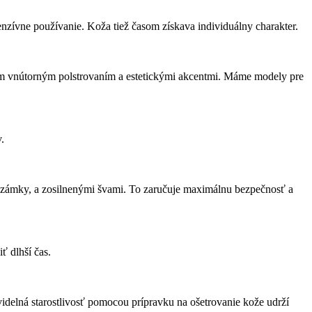
enzívne používanie. Koža tiež časom získava individuálny charakter.
ým vnútorným polstrovaním a estetickými akcentmi. Máme modely pre
.
zámky, a zosilnenými švami. To zaručuje maximálnu bezpečnosť a
ť dlhší čas.
idelná starostlivosť pomocou prípravku na ošetrovanie kože udrží