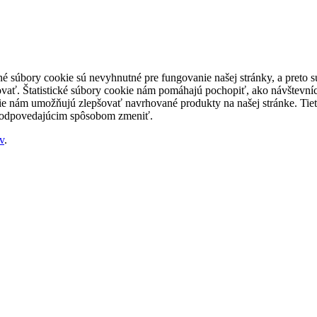
né súbory cookie sú nevyhnutné pre fungovanie našej stránky, a preto
šovať. Štatistické súbory cookie nám pomáhajú pochopiť, ako návštevníc
nám umožňujú zlepšovať navrhované produkty na našej stránke. Tieto 
 zodpovedajúcim spôsobom zmeniť.
v
.