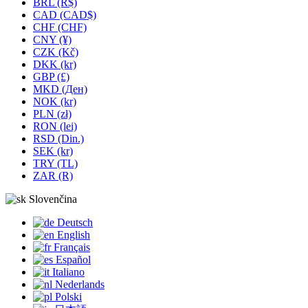
BRL (R$)
CAD (CAD$)
CHF (CHF)
CNY (¥)
CZK (Kč)
DKK (kr)
GBP (£)
MKD (Ден)
NOK (kr)
PLN (zł)
RON (lei)
RSD (Din.)
SEK (kr)
TRY (TL)
ZAR (R)
Slovenčina
Deutsch
English
Français
Español
Italiano
Nederlands
Polski