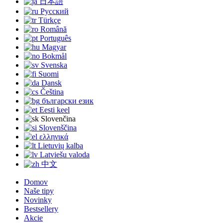
日本語
Русский
Türkçe
Română
Português
Magyar
Bokmål
Svenska
Suomi
Dansk
Čeština
български език
Eesti keel
Slovenčina
Slovenščina
ελληνικά
Lietuvių kalba
Latviešu valoda
中文
Domov
Naše tipy
Novinky
Bestsellery
Akcie