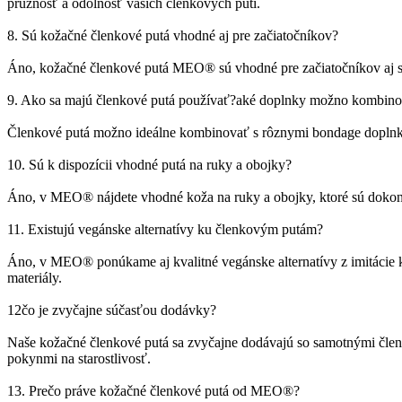
pružnosť a odolnosť vašich členkových putí.
8. Sú kožačné členkové putá vhodné aj pre začiatočníkov?
Áno, kožačné členkové putá MEO® sú vhodné pre začiatočníkov aj s
9. Ako sa majú členkové putá používať?aké doplnky možno kombino
Členkové putá možno ideálne kombinovať s rôznymi bondage doplnkam
10. Sú k dispozícii vhodné putá na ruky a obojky?
Áno, v MEO® nájdete vhodné koža na ruky a obojky, ktoré sú dokona
11. Existujú vegánske alternatívy ku členkovým putám?
Áno, v MEO® ponúkame aj kvalitné vegánske alternatívy z imitácie 
materiály.
12čo je zvyčajne súčasťou dodávky?
Naše kožačné členkové putá sa zvyčajne dodávajú so samotnými člen
pokynmi na starostlivosť.
13. Prečo práve kožačné členkové putá od MEO®?