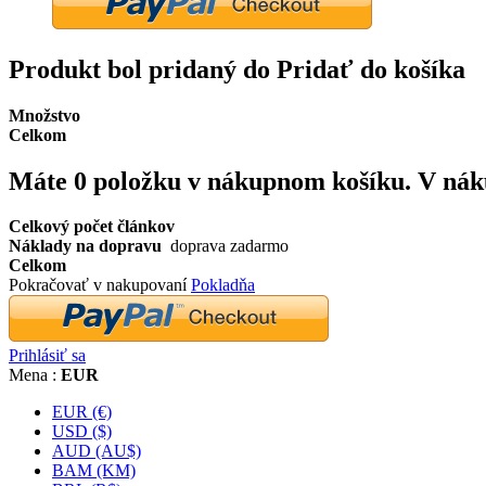
Produkt bol pridaný do Pridať do košíka
Množstvo
Celkom
Máte
0
položku v nákupnom košíku.
V nák
Celkový počet článkov
Náklady na dopravu
doprava zadarmo
Celkom
Pokračovať v nakupovaní
Pokladňa
Prihlásiť sa
Mena :
EUR
EUR (€)
USD ($)
AUD (AU$)
BAM (KM)