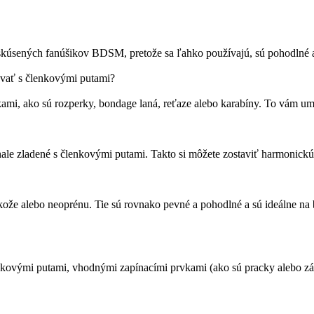
kúsených fanúšikov BDSM, pretože sa ľahko používajú, sú pohodlné a
vať s členkovými putami?
i, ako sú rozperky, bondage laná, reťaze alebo karabíny. To vám umož
le zladené s členkovými putami. Takto si môžete zostaviť harmonickú
kože alebo neoprénu. Tie sú rovnako pevné a pohodlné a sú ideálne n
kovými putami, vhodnými zapínacími prvkami (ako sú pracky alebo zá