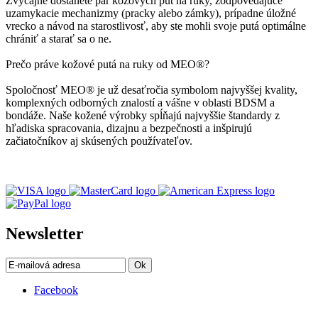
Zvyčajne dostanete pár kožových put na ruky, zodpovedajúce
uzamykacie mechanizmy (pracky alebo zámky), prípadne úložné
vrecko a návod na starostlivosť, aby ste mohli svoje putá optimálne
chrániť a starať sa o ne.
Prečo práve kožové putá na ruky od MEO®?
Spoločnosť MEO® je už desaťročia symbolom najvyššej kvality,
komplexných odborných znalostí a vášne v oblasti BDSM a
bondáže. Naše kožené výrobky spĺňajú najvyššie štandardy z
hľadiska spracovania, dizajnu a bezpečnosti a inšpirujú
začiatočníkov aj skúsených používateľov.
Newsletter
Ok
Facebook