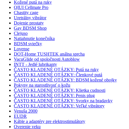
Kožené putá na ruky
QIUI Cellmate Pro
Chastity cage
Uretrálny vibrátor
Dojenie prostaty
Gay BDSM Shop
Clejuso
Natiahnutie konečníka
BDSM sviečky
Lovense
DOT-Home TUSHTEK análna sprcha
VacuGlide od spoločnosti Autoblow
INTT - Jedlé lubrikanty
ČASTO KLADENÉ OTÁZKY: Putá na ruky
ČASTO KLADENÉ OTÁZKY: Členkové putá
ČASTO KLADENÉ OTÁZKY: BDSM kožené obojky
Pokyny na starostlivosť o kožu
ČASTO KLADENÉ OTÁZKY: Klietka cudnosti
ČASTO KLADENÉ OTÁZKY: Penis plug
ČASTO KLADENÉ OTÁZKY: Svorky na bradavky
ČASTO KLADENÉ OTÁZKY: Veľké vibrátory
Venuša 2000
EUDR
Káble a adaptéry pre elektrostimulátory
Overenie veku