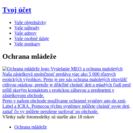
Tvoj účet
Vaše objednávky
Vaše náhrady
Vaše adresy
Vaše osobné údaje
Vaše poukazy
Ochrana mládeže
Vysielanie MEO a ochrana maloletých
Naša zásielková spoločnosť predáva viac ako 5 000 rôznych
erotických výrobkov. Preto je pre nás ochrana maloletých obzvlášť
citlivou otázkou, pretože je dôležité chrániť deti a mladých ľudí pred
príliš skorým kontaktom s erotickou zábavou a predmetmi v
zásielkovom obchode.
Preto v našom obchode používame ochranné systémy age-de.xml-
Label a ICRA. Pomocou týchto systémov môžete chrániť svoje deti,
zatiaľ čo vy môžete nerušene surfovať po obchode.
Všetky naše fotomodelky sú staršie ako 18 rokov
Ochrana mládeže