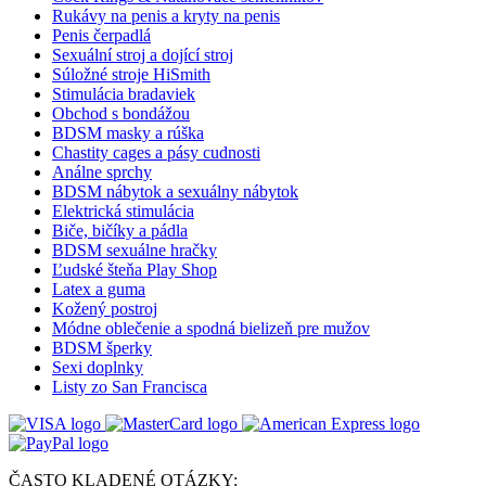
Rukávy na penis a kryty na penis
Penis čerpadlá
Sexuální stroj a dojící stroj
Súložné stroje HiSmith
Stimulácia bradaviek
Obchod s bondážou
BDSM masky a rúška
Chastity cages a pásy cudnosti
Análne sprchy
BDSM nábytok a sexuálny nábytok
Elektrická stimulácia
Biče, bičíky a pádla
BDSM sexuálne hračky
Ľudské šteňa Play Shop
Latex a guma
Kožený postroj
Módne oblečenie a spodná bielizeň pre mužov
BDSM šperky
Sexi doplnky
Listy zo San Francisca
ČASTO KLADENÉ OTÁZKY: