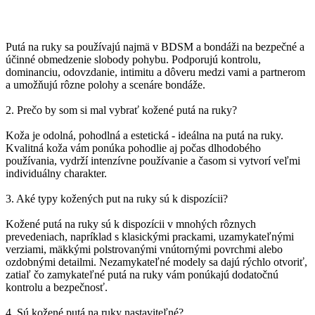
Putá na ruky sa používajú najmä v BDSM a bondáži na bezpečné a
účinné obmedzenie slobody pohybu. Podporujú kontrolu,
dominanciu, odovzdanie, intimitu a dôveru medzi vami a partnerom
a umožňujú rôzne polohy a scenáre bondáže.
2. Prečo by som si mal vybrať kožené putá na ruky?
Koža je odolná, pohodlná a estetická - ideálna na putá na ruky.
Kvalitná koža vám ponúka pohodlie aj počas dlhodobého
používania, vydrží intenzívne používanie a časom si vytvorí veľmi
individuálny charakter.
3. Aké typy kožených put na ruky sú k dispozícii?
Kožené putá na ruky sú k dispozícii v mnohých rôznych
prevedeniach, napríklad s klasickými prackami, uzamykateľnými
verziami, mäkkými polstrovanými vnútornými povrchmi alebo
ozdobnými detailmi. Nezamykateľné modely sa dajú rýchlo otvoriť,
zatiaľ čo zamykateľné putá na ruky vám ponúkajú dodatočnú
kontrolu a bezpečnosť.
4. Sú kožené putá na ruky nastaviteľné?