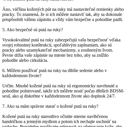
Áno, väčšina kožených pút na ruky má nastaviteľné remienky alebo
pracky. To znamená, že si ich môžete nastaviť tak, aby sa dokonale
prispôsobili vášmu zápästiu a vždy vám bezpečne a pohodlne padli.
5. Ako bezpečné sú putá na ruky?
Vysokokvalitné putá na ruky zabezpečujú vašu bezpečnosť vďaka
svojej robustnej konštrukcii, spoľahlivým zapínaniam, ako sú
pracky alebo uzamykateľné mechanizmy, a zosilneným švom.
Pevne držia vaše zápästie na mieste bez toho, aby sa znížilo
pohodlie alebo cirkulácia.
6. Môžem používať putá na ruky na dlhšie sedenie alebo v
každodennom živote?
Určite. Mnohé kožené putá na ruky sú ergonomicky navrhnuté a
pohodlne polstrované, takže ich môžete nosiť počas dlhších BDSM-
sesií, ako aj diskrétne v každodennom živote ako doplnok 24/7.
7. Ako sa mám správne starať o kožené putá na ruky?
Kožené putá na ruky starostlivo očistite mierne navlhčenou
handričkou a jemným mydlom a potom ich nechajte uschnúť na
vzduchu. Pravidelne používajte prípravok na ošetrovanie kože, aby