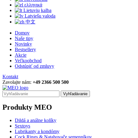
ελληνικά
Lietuvių kalba
Latviešu valoda
中文
Domov
Naše tipy
Novinky
Bestsellery
Akcie
Veľkoobchod
Odstúpiť od zmluvy
Kontakt
Zavolajte nám:
+49 2366 500 500
Vyhľadávanie
Produkty MEO
Dildá a análne kolíky
Sextoys
Lubrikanty a kondómy
Cock Rings & Natahovače semenníkov