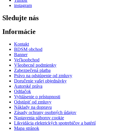
Tumblr
instagram
Sledujte nás
Informácie
Kontakt
BDSM obchod
Banner
Veľkoobchod
Všeobecné podmienky
Zabezpečená platba
Právo na odstúpenie od zmluvy
Doručenie vašej objednávky
Autorské práva
Odtlačok
Vyhlásenie o prístupnosti
Odstúpiť od zmluvy
Náklady na dopravu
Zásady ochrany osobných údajov
Nastavenia súborov cookie
Likvidácia elektrických spotrebičov a batérií
Mapa stránok