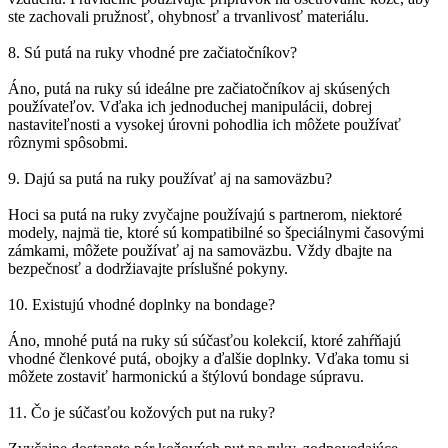
ste zachovali pružnosť, ohybnosť a trvanlivosť materiálu.
8. Sú putá na ruky vhodné pre začiatočníkov?
Áno, putá na ruky sú ideálne pre začiatočníkov aj skúsených
používateľov. Vďaka ich jednoduchej manipulácii, dobrej
nastaviteľnosti a vysokej úrovni pohodlia ich môžete používať
rôznymi spôsobmi.
9. Dajú sa putá na ruky používať aj na samoväzbu?
Hoci sa putá na ruky zvyčajne používajú s partnerom, niektoré
modely, najmä tie, ktoré sú kompatibilné so špeciálnymi časovými
zámkami, môžete používať aj na samoväzbu. Vždy dbajte na
bezpečnosť a dodržiavajte príslušné pokyny.
10. Existujú vhodné doplnky na bondage?
Áno, mnohé putá na ruky sú súčasťou kolekcií, ktoré zahŕňajú
vhodné členkové putá, obojky a ďalšie doplnky. Vďaka tomu si
môžete zostaviť harmonickú a štýlovú bondage súpravu.
11. Čo je súčasťou kožových put na ruky?