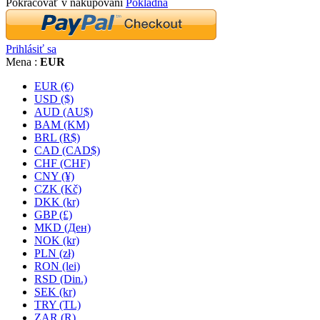
Pokračovať v nakupovaní
Pokladňa
Prihlásiť sa
Mena :
EUR
EUR (€)
USD ($)
AUD (AU$)
BAM (KM)
BRL (R$)
CAD (CAD$)
CHF (CHF)
CNY (¥)
CZK (Kč)
DKK (kr)
GBP (£)
MKD (Ден)
NOK (kr)
PLN (zł)
RON (lei)
RSD (Din.)
SEK (kr)
TRY (TL)
ZAR (R)