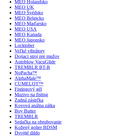
MEO Holandsko
MEO UK
MEO Švédsko
MEO Belgicko
MEO Maďarsko
MEO USA
MEO Kanada
MEO Japonsko
Locktober
Veľké vibrátory
Dojiaci stroj pre mužov
Autoblow VacuGlide
TREMBLR BT-R
NoPacha™
AlphaMale™
CUMELOT™
Fistingový gél
Mazivo na fisting
Zadná zástrčka
Kovová análna zátka
Boy Butter
TREMBLR
Sedačka na obrubovanie
Kožený golier BDSM
Dvojité dildo