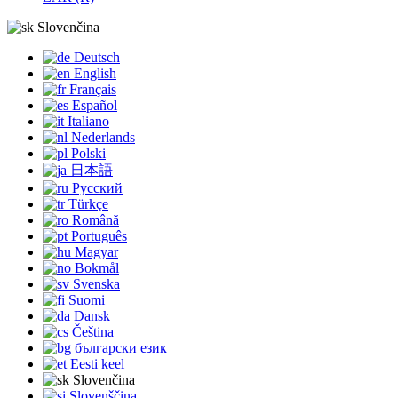
Slovenčina
Deutsch
English
Français
Español
Italiano
Nederlands
Polski
日本語
Русский
Türkçe
Română
Português
Magyar
Bokmål
Svenska
Suomi
Dansk
Čeština
български език
Eesti keel
Slovenčina
Slovenščina