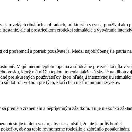
arovekých rituáloch a obradoch, pri ktorých sa vosk používal ako p
estanie, ale aj prostriedkom erotickej stimulácie a vytvárania intenz
 od preferencií a potrieb používateľa. Medzi najobľúbenejšie patria na
dostupné. Majú miernu teplotu topenia a sú ideálne pre začiatočníkov v
ho vosku, ktorý má nižšiu teplotu topenia, takže sú skvelé na dlhotrva
odné pre skúsených používateľov, ktorí hľadajú intenzívnejšiu stimuláci
reto sú dobrou voľbou pre tých, ktorí chcú mať minimum zvyškov.
 sa predišlo zraneniam a nepríjemným zážitkom. Tu je niekoľko zákla
 otestujte teplotu vosku, aby ste sa uistili, že nie je príliš horúci.
d pokožky, aby sa teplo rovnomerne rozložilo a zabránilo popáleninám.