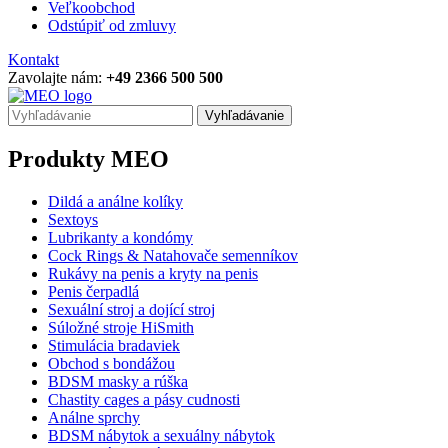
Veľkoobchod
Odstúpiť od zmluvy
Kontakt
Zavolajte nám:
+49 2366 500 500
Vyhľadávanie
Produkty MEO
Dildá a análne kolíky
Sextoys
Lubrikanty a kondómy
Cock Rings & Natahovače semenníkov
Rukávy na penis a kryty na penis
Penis čerpadlá
Sexuální stroj a dojící stroj
Súložné stroje HiSmith
Stimulácia bradaviek
Obchod s bondážou
BDSM masky a rúška
Chastity cages a pásy cudnosti
Análne sprchy
BDSM nábytok a sexuálny nábytok