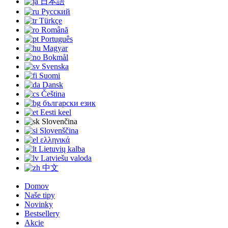
日本語
Русский
Türkçe
Română
Português
Magyar
Bokmål
Svenska
Suomi
Dansk
Čeština
български език
Eesti keel
Slovenčina
Slovenščina
ελληνικά
Lietuvių kalba
Latviešu valoda
中文
Domov
Naše tipy
Novinky
Bestsellery
Akcie