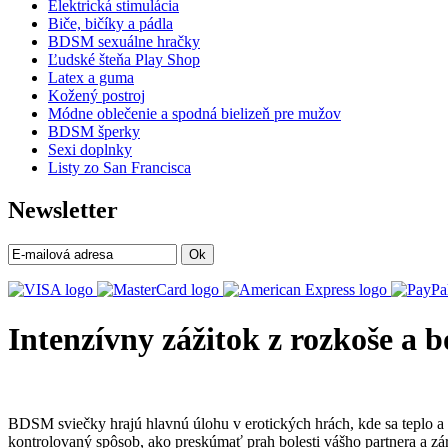
Elektrická stimulácia
Biče, bičíky a pádla
BDSM sexuálne hračky
Ľudské šteňa Play Shop
Latex a guma
Kožený postroj
Módne oblečenie a spodná bielizeň pre mužov
BDSM šperky
Sexi doplnky
Listy zo San Francisca
Newsletter
Ok
Intenzívny zážitok z rozkoše a
BDSM sviečky hrajú hlavnú úlohu v erotických hrách, kde sa teplo 
kontrolovaný spôsob, ako preskúmať prah bolesti vášho partnera a zá