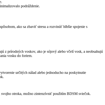
e.
inimalizovalo podráždenie.
ôsobom, ako sa zbaviť stresu a rozvinúť hlbšie spojenie s
ú z prírodných voskov, ako je sójový alebo včelí vosk, a neobsahujú
vania vosku do foriem.
tvorenie určitých nálad alebo jednoducho na poskytnutie
ok.
úci svojho otroka, možno zintenzívniť použitím BDSM sviečok.