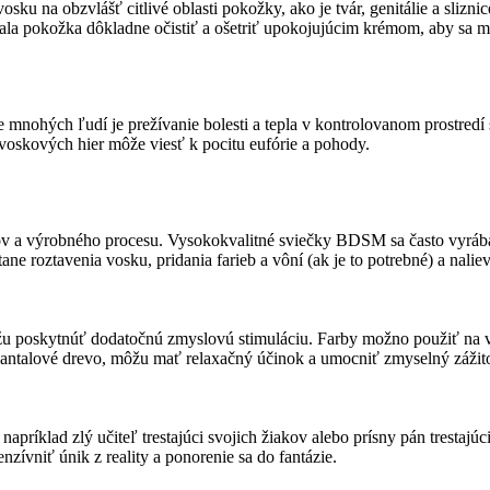
ku na obzvlášť citlivé oblasti pokožky, ako je tvár, genitálie a sliznic
mala pokožka dôkladne očistiť a ošetriť upokojujúcim krémom, aby sa m
ohých ľudí je prežívanie bolesti a tepla v kontrolovanom prostredí sp
oskových hier môže viesť k pocitu eufórie a pohody.
v a výrobného procesu. Vysokokvalitné sviečky BDSM sa často vyrábaj
e roztavenia vosku, pridania farieb a vôní (ak je to potrebné) a nalie
žu poskytnúť dodatočnú zmyslovú stimuláciu. Farby možno použiť na vy
 santalové drevo, môžu mať relaxačný účinok a umocniť zmyselný zážit
apríklad zlý učiteľ trestajúci svojich žiakov alebo prísny pán trestaj
nzívniť únik z reality a ponorenie sa do fantázie.