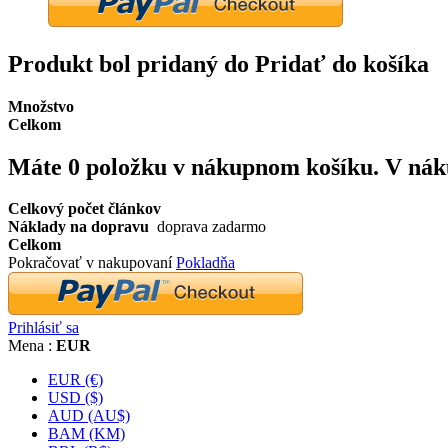
Produkt bol pridaný do Pridať do košíka
Množstvo
Celkom
Máte
0
položku v nákupnom košíku.
V nák
Celkový počet článkov
Náklady na dopravu
doprava zadarmo
Celkom
Pokračovať v nakupovaní
Pokladňa
Prihlásiť sa
Mena :
EUR
EUR (€)
USD ($)
AUD (AU$)
BAM (KM)