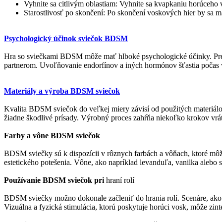
Vyhnite sa citlivým oblastiam: Vyhnite sa kvapkaniu horúceho vos
Starostlivosť po skončení: Po skončení voskových hier by sa 
Psychologický účinok sviečok BDSM
Hra so sviečkami BDSM môže mať hlboké psychologické účinky. Pre mn
partnerom. Uvoľňovanie endorfínov a iných hormónov šťastia počas v
Materiály a výroba BDSM sviečok
Kvalita BDSM sviečok do veľkej miery závisí od použitých materiálo
žiadne škodlivé prísady. Výrobný proces zahŕňa niekoľko krokov vrátan
Farby a vône BDSM sviečok
BDSM sviečky sú k dispozícii v rôznych farbách a vôňach, ktoré mô
estetického potešenia. Vône, ako napríklad levanduľa, vanilka alebo
Používanie BDSM sviečok pri
hraní rolí
BDSM sviečky možno dokonale začleniť do hrania rolí. Scenáre, ako n
Vizuálna a fyzická stimulácia, ktorú poskytuje horúci vosk, môže zinte