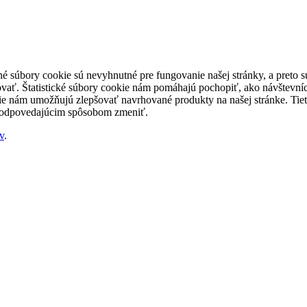
né súbory cookie sú nevyhnutné pre fungovanie našej stránky, a preto
šovať. Štatistické súbory cookie nám pomáhajú pochopiť, ako návštevníc
nám umožňujú zlepšovať navrhované produkty na našej stránke. Tieto 
 zodpovedajúcim spôsobom zmeniť.
v
.