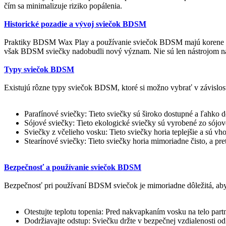
čím sa minimalizuje riziko popálenia.
Historické pozadie a vývoj sviečok BDSM
Praktiky BDSM Wax Play a používanie sviečok BDSM majú korene v st
však BDSM sviečky nadobudli nový význam. Nie sú len nástrojom na tr
Typy sviečok BDSM
Existujú rôzne typy sviečok BDSM, ktoré si možno vybrať v závislosti
Parafínové sviečky: Tieto sviečky sú široko dostupné a ľahko 
Sójové sviečky: Tieto ekologické sviečky sú vyrobené zo sójové
Sviečky z včelieho vosku: Tieto sviečky horia teplejšie a sú vh
Stearínové sviečky: Tieto sviečky horia mimoriadne čisto, a p
Bezpečnosť a používanie sviečok BDSM
Bezpečnosť pri používaní BDSM sviečok je mimoriadne dôležitá, aby
Otestujte teplotu topenia: Pred nakvapkaním vosku na telo partnera
Dodržiavajte odstup: Sviečku držte v bezpečnej vzdialenosti o