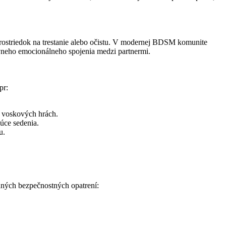
rostriedok na trestanie alebo očistu. V modernej BDSM komunite
ívneho emocionálneho spojenia medzi partnermi.
pr:
o voskových hrách.
júce sedenia.
u.
dných bezpečnostných opatrení: