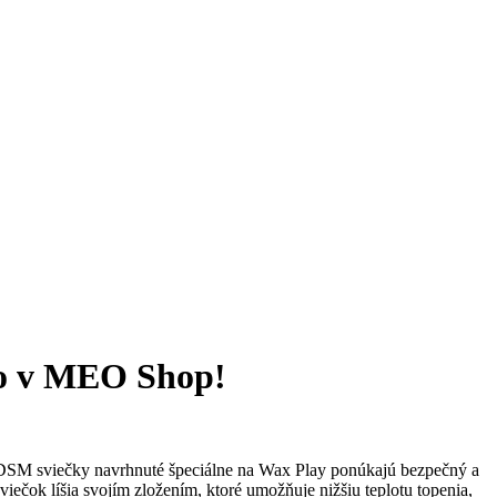
ado v MEO Shop!
 BDSM sviečky navrhnuté špeciálne na Wax Play ponúkajú bezpečný a
ečok líšia svojím zložením, ktoré umožňuje nižšiu teplotu topenia,