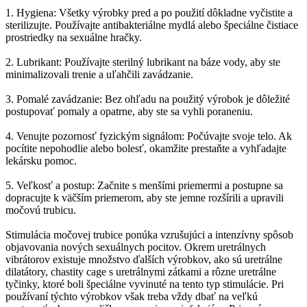
1. Hygiena: Všetky výrobky pred a po použití dôkladne vyčistite a
sterilizujte. Používajte antibakteriálne mydlá alebo špeciálne čistiace
prostriedky na sexuálne hračky.
2. Lubrikant: Používajte sterilný lubrikant na báze vody, aby ste
minimalizovali trenie a uľahčili zavádzanie.
3. Pomalé zavádzanie: Bez ohľadu na použitý výrobok je dôležité
postupovať pomaly a opatrne, aby ste sa vyhli poraneniu.
4. Venujte pozornosť fyzickým signálom: Počúvajte svoje telo. Ak
pocítite nepohodlie alebo bolesť, okamžite prestaňte a vyhľadajte
lekársku pomoc.
5. Veľkosť a postup: Začnite s menšími priemermi a postupne sa
dopracujte k väčším priemerom, aby ste jemne rozšírili a upravili
močovú trubicu.
Stimulácia močovej trubice ponúka vzrušujúci a intenzívny spôsob
objavovania nových sexuálnych pocitov. Okrem uretrálnych
vibrátorov existuje množstvo ďalších výrobkov, ako sú uretrálne
dilatátory, chastity cage s uretrálnymi zátkami a rôzne uretrálne
tyčinky, ktoré boli špeciálne vyvinuté na tento typ stimulácie. Pri
používaní týchto výrobkov však treba vždy dbať na veľkú