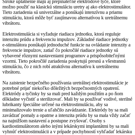
Široké uplatnenie majú aj prepínateľné elektródové tyče, ktoré
možno použiť na klasickú stimuláciu uretry aj ako elektrostimulátor.
Tieto zariadenia sú univerzálne a ponúkajú intenzívnu a priamu
stimuláciu, ktorá môže byť zaujímavou alternatívou k uretrálnemu
vibrátoru.
Elektrostimulácia si vyžaduje riadiacu jednotku, ktorá reguluje
intenzitu prúdu a frekvenciu impulzov. Základné riadiace jednotky
e-stimulátora ponúkajú jednoduché funkcie na ovládanie intenzity a
frekvencie impulzov, zatiaľ čo pokročilé riadiace jednotky sú
vybavené rôznymi nastaveniami programov a prispôsobiteľnými
vzormi. Tieto pokročilé zariadenia poskytujú presnú a všestrannú
stimuláciu, čo z nich robí atraktívnu alternatívu k uretrálnemu
vibrátoru.
Na zaistenie bezpečného používania uretrálnej elektrostimulácie je
potrebné prijať niekoľko dôležitých bezpečnostných opatrení.
Elektródy a tyčinky by sa mali pred každým použitím a po ňom
dôkladne vyčistiť a sterilizovať. Mali by sa používať vodivé, sterilné
lubrikanty špeciálne určené na elektrostimuláciu, aby sa
minimalizovalo trenie a uľahčilo zavádzanie. Elektródy by sa mali
zavádzať pomaly a opatrne a intenzita prúdu by sa mala vždy začať
na najnižšom nastavení a postupne zvyšovať. Osoby s
kardiostimulátorom alebo inými lekárskymi implantátmi by sa mali
vyhnúť elektrostimulácii a v prípade pochybností vyhľadať lekársku