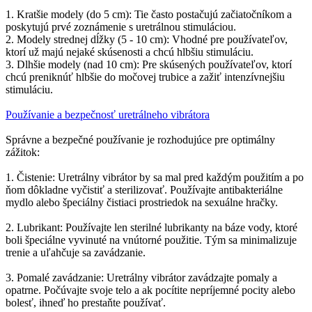
1. Kratšie modely (do 5 cm): Tie často postačujú začiatočníkom a
poskytujú prvé zoznámenie s uretrálnou stimuláciou.
2. Modely strednej dĺžky (5 - 10 cm): Vhodné pre používateľov,
ktorí už majú nejaké skúsenosti a chcú hlbšiu stimuláciu.
3. Dlhšie modely (nad 10 cm): Pre skúsených používateľov, ktorí
chcú preniknúť hlbšie do močovej trubice a zažiť intenzívnejšiu
stimuláciu.
Používanie a bezpečnosť uretrálneho vibrátora
Správne a bezpečné používanie je rozhodujúce pre optimálny
zážitok:
1. Čistenie: Uretrálny vibrátor by sa mal pred každým použitím a po
ňom dôkladne vyčistiť a sterilizovať. Používajte antibakteriálne
mydlo alebo špeciálny čistiaci prostriedok na sexuálne hračky.
2. Lubrikant: Používajte len sterilné lubrikanty na báze vody, ktoré
boli špeciálne vyvinuté na vnútorné použitie. Tým sa minimalizuje
trenie a uľahčuje sa zavádzanie.
3. Pomalé zavádzanie: Uretrálny vibrátor zavádzajte pomaly a
opatrne. Počúvajte svoje telo a ak pocítite nepríjemné pocity alebo
bolesť, ihneď ho prestaňte používať.