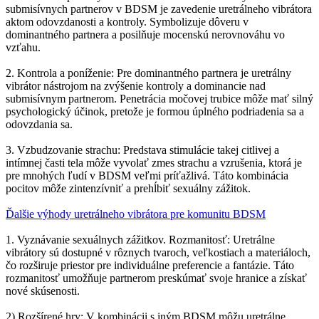
submisívnych partnerov v BDSM je zavedenie uretrálneho vibrátora
aktom odovzdanosti a kontroly. Symbolizuje dôveru v
dominantného partnera a posilňuje mocenskú nerovnováhu vo
vzťahu.
2. Kontrola a poníženie: Pre dominantného partnera je uretrálny
vibrátor nástrojom na zvýšenie kontroly a dominancie nad
submisívnym partnerom. Penetrácia močovej trubice môže mať silný
psychologický účinok, pretože je formou úplného podriadenia sa a
odovzdania sa.
3. Vzbudzovanie strachu: Predstava stimulácie takej citlivej a
intímnej časti tela môže vyvolať zmes strachu a vzrušenia, ktorá je
pre mnohých ľudí v BDSM veľmi príťažlivá. Táto kombinácia
pocitov môže zintenzívniť a prehĺbiť sexuálny zážitok.
Ďalšie výhody uretrálneho vibrátora pre komunitu BDSM
1. Vyznávanie sexuálnych zážitkov. Rozmanitosť: Uretrálne
vibrátory sú dostupné v rôznych tvaroch, veľkostiach a materiáloch,
čo rozširuje priestor pre individuálne preferencie a fantázie. Táto
rozmanitosť umožňuje partnerom preskúmať svoje hranice a získať
nové skúsenosti.
2) Rozšírené hry: V kombinácii s iným BDSM môžu uretrálne