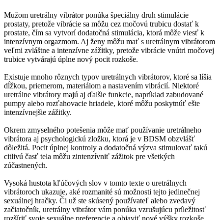
Mužom uretrálny vibrátor ponúka špeciálny druh stimulácie
prostaty, pretože vibrácie sa môžu cez močovú trubicu dostať k
prostate, čím sa vytvorí dodatočná stimulácia, ktorá môže viesť k
intenzívnym orgazmom. Aj ženy môžu mať s uretrálnym vibrátorom
veľmi zvláštne a intenzívne zážitky, pretože vibrácie vnútri močovej
trubice vytvárajú úplne nový pocit rozkoše.
Existuje mnoho rôznych typov uretrálnych vibrátorov, ktoré sa líšia
dĺžkou, priemerom, materiálom a nastavením vibrácií. Niektoré
uretrálne vibrátory majú aj ďalšie funkcie, napríklad zabudované
pumpy alebo rozťahovacie hriadele, ktoré môžu poskytnúť ešte
intenzívnejšie zážitky.
Okrem zmyselného potešenia môže mať používanie uretrálneho
vibrátora aj psychologickú zložku, ktorá je v BDSM obzvlášť
dôležitá. Pocit úplnej kontroly a dodatočná výzva stimulovať takú
citlivú časť tela môžu zintenzívniť zážitok pre všetkých
zúčastnených.
Vysoká hustota kľúčových slov v tomto texte o uretrálnych
vibrátoroch ukazuje, aké rozmanité sú možnosti tejto jedinečnej
sexuálnej hračky. Či už ste skúsený používateľ alebo zvedavý
začiatočník, uretrálny vibrátor vám ponúka vzrušujúcu príležitosť
rozšíriť svoje sexuálne preferencie a objaviť nové výšky rozkoše.