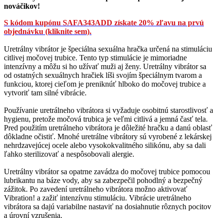
nováčikov!
S kódom kupónu SAFA343ADD získate 20% zľavu na prvú
objednávku (kliknite sem).
Uretrálny vibrátor je špeciálna sexuálna hračka určená na stimuláciu
citlivej močovej trubice. Tento typ stimulácie je mimoriadne
intenzívny a môžu si ho užívať muži aj ženy. Uretrálny vibrátor sa
od ostatných sexuálnych hračiek líši svojím špeciálnym tvarom a
funkciou, ktorej cieľom je preniknúť hlboko do močovej trubice a
vytvoriť tam silné vibrácie.
Používanie uretrálneho vibrátora si vyžaduje osobitnú starostlivosť a
hygienu, pretože močová trubica je veľmi citlivá a jemná časť tela.
Pred použitím uretrálneho vibrátora je dôležité hračku a danú oblasť
dôkladne očistiť. Mnohé uretrálne vibrátory sú vyrobené z lekárskej
nehrdzavejúcej ocele alebo vysokokvalitného silikónu, aby sa dali
ľahko sterilizovať a nespôsobovali alergie.
Uretrálny vibrátor sa opatrne zavádza do močovej trubice pomocou
lubrikantu na báze vody, aby sa zabezpečil pohodlný a bezpečný
zážitok. Po zavedení uretrálneho vibrátora možno aktivovať
Vibration! a zažiť intenzívnu stimuláciu. Vibrácie uretrálneho
vibrátora sa dajú variabilne nastaviť na dosiahnutie rôznych pocitov
a úrovní vzrušenia.