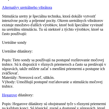
Alternatívy uretrálneho vibrátora
Stimulácia uretry je špeciálna technika, ktorá dokáže vytvoriť
intenzívne pocity a príjemné pocity. Okrem uretrálnych vibrátorov
existuje množstvo ďalších výrobkov, ktoré boli špeciálne vyvinuté
na uretrálnu stimuláciu. Tu sú niektoré z týchto výrobkov, ktoré sa
často používajú:
Uretrálne sondy
Uretrálne dilatátory:
Popis: Tieto sondy sa používajú na postupné rozširovanie močovej
trubice. Sú k dispozícii v rôznych priemeroch a často sa predávajú v
súpravách, takže môžete začať s menšími priemermi a postupne ich
zväčšovať.
Materiály: Nerezová oceľ, silikón.
Výhody: Umožňujú postupné rozťahovanie a stimuláciu močovej
trubice.
Hegarove
dilatátory:
Popis: Hegarove dilatátory sú obojstranné tyče s rôznymi priemermi
na každom konci. Sú klasické, rovné a dostupné v súpravách, ktoré