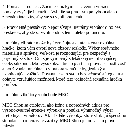
4. Pomalá stimulácia: Začnite s nízkym nastavením vibrácií a
pomaly zvyšujte intenzitu. Vyhnite sa prudkým pohybom alebo
zmenám intenzity, aby ste sa vyhli poraneniu.
5. Pravidelné prestávky: Nepoužívajte uretrálny vibrátor dlho bez
prestávok, aby ste sa vyhli podráždeniu alebo poraneniu.
Uretrálny vibrátor môže byť vzrušujúca a intenzívna sexuálna
hračka, ktorá vám otvorí nové obzory rozkoše. Výber správneho
materiálu a správnej veľkosti je rozhodujúci pre bezpečný a
príjemný zážitok. Či už je vyrobený z lekárskej nehrdzavejúcej
ocele, silikónu alebo vysokokvalitného plastu - správna starostlivosť
a používanie uretrálneho vibrátora zaručuje hygienický a
uspokojujúci zážitok. Postarajte sa o svoju bezpečnosť a hygienu a
objavte vzrušujúce možnosti, ktoré táto jedinečná sexuálna hračka
ponúka.
Uretrálne vibrátory v obchode MEO:
MEO Shop sa etabloval ako jedna z popredných adries pre
vysokokvalitné erotické výrobky a ponúka výnimočný výber
uretrálnych vibrátorov. Ak hľadáte výrobky, ktoré sľubujú špeciálnu
stimuláciu a intenzívne zážitky, MEO Shop je pre vás to pravé
miesto.