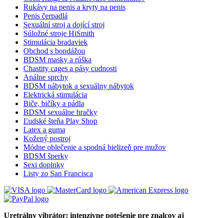
Rukávy na penis a kryty na penis
Penis čerpadlá
Sexuální stroj a dojící stroj
Súložné stroje HiSmith
Stimulácia bradaviek
Obchod s bondážou
BDSM masky a rúška
Chastity cages a pásy cudnosti
Análne sprchy
BDSM nábytok a sexuálny nábytok
Elektrická stimulácia
Biče, bičíky a pádla
BDSM sexuálne hračky
Ľudské šteňa Play Shop
Latex a guma
Kožený postroj
Módne oblečenie a spodná bielizeň pre mužov
BDSM šperky
Sexi doplnky
Listy zo San Francisca
Uretrálny vibrátor: intenzívne potešenie pre znalcov aj