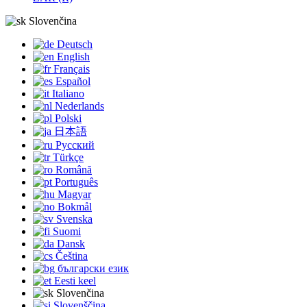
Slovenčina
Deutsch
English
Français
Español
Italiano
Nederlands
Polski
日本語
Русский
Türkçe
Română
Português
Magyar
Bokmål
Svenska
Suomi
Dansk
Čeština
български език
Eesti keel
Slovenčina
Slovenščina