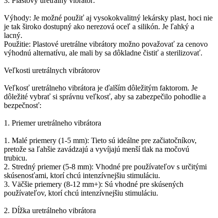
3. Plastový uretrálny vibrátor:
Výhody: Je možné použiť aj vysokokvalitný lekársky plast, hoci nie
je tak široko dostupný ako nerezová oceľ a silikón. Je ľahký a
lacný.
Použitie: Plastové uretrálne vibrátory možno považovať za cenovo
výhodnú alternatívu, ale mali by sa dôkladne čistiť a sterilizovať.
Veľkosti uretrálnych vibrátorov
Veľkosť uretrálneho vibrátora je ďalším dôležitým faktorom. Je
dôležité vybrať si správnu veľkosť, aby sa zabezpečilo pohodlie a
bezpečnosť:
1. Priemer uretrálneho vibrátora
1. Malé priemery (1-5 mm): Tieto sú ideálne pre začiatočníkov,
pretože sa ľahšie zavádzajú a vyvíjajú menší tlak na močovú
trubicu.
2. Stredný priemer (5-8 mm): Vhodné pre používateľov s určitými
skúsenosťami, ktorí chcú intenzívnejšiu stimuláciu.
3. Väčšie priemery (8-12 mm+): Sú vhodné pre skúsených
používateľov, ktorí chcú intenzívnejšiu stimuláciu.
2. Dĺžka uretrálneho vibrátora