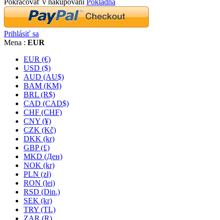
Pokračovať v nakupovaní
Pokladňa
Prihlásiť sa
Mena :
EUR
EUR (€)
USD ($)
AUD (AU$)
BAM (KM)
BRL (R$)
CAD (CAD$)
CHF (CHF)
CNY (¥)
CZK (Kč)
DKK (kr)
GBP (£)
MKD (Ден)
NOK (kr)
PLN (zł)
RON (lei)
RSD (Din.)
SEK (kr)
TRY (TL)
ZAR (R)