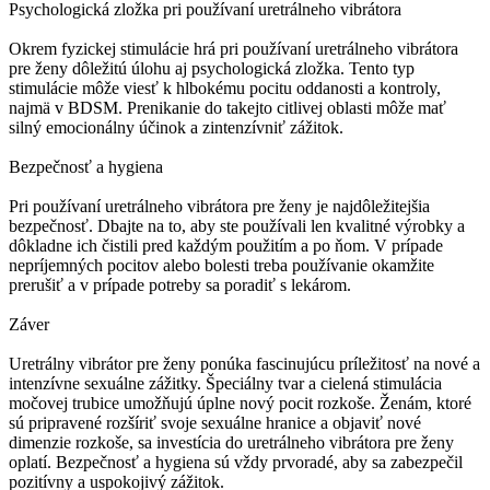
Psychologická zložka pri používaní uretrálneho vibrátora
Okrem fyzickej stimulácie hrá pri používaní uretrálneho vibrátora
pre ženy dôležitú úlohu aj psychologická zložka. Tento typ
stimulácie môže viesť k hlbokému pocitu oddanosti a kontroly,
najmä v BDSM. Prenikanie do takejto citlivej oblasti môže mať
silný emocionálny účinok a zintenzívniť zážitok.
Bezpečnosť a hygiena
Pri používaní uretrálneho vibrátora pre ženy je najdôležitejšia
bezpečnosť. Dbajte na to, aby ste používali len kvalitné výrobky a
dôkladne ich čistili pred každým použitím a po ňom. V prípade
nepríjemných pocitov alebo bolesti treba používanie okamžite
prerušiť a v prípade potreby sa poradiť s lekárom.
Záver
Uretrálny vibrátor pre ženy ponúka fascinujúcu príležitosť na nové a
intenzívne sexuálne zážitky. Špeciálny tvar a cielená stimulácia
močovej trubice umožňujú úplne nový pocit rozkoše. Ženám, ktoré
sú pripravené rozšíriť svoje sexuálne hranice a objaviť nové
dimenzie rozkoše, sa investícia do uretrálneho vibrátora pre ženy
oplatí. Bezpečnosť a hygiena sú vždy prvoradé, aby sa zabezpečil
pozitívny a uspokojivý zážitok.