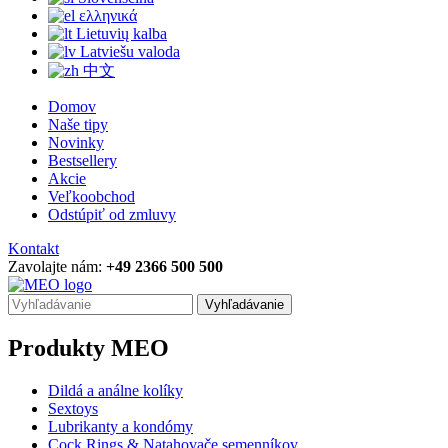
ελληνικά
Lietuvių kalba
Latviešu valoda
中文
Domov
Naše tipy
Novinky
Bestsellery
Akcie
Veľkoobchod
Odstúpiť od zmluvy
Kontakt
Zavolajte nám:
+49 2366 500 500
Vyhľadávanie
Produkty MEO
Dildá a análne kolíky
Sextoys
Lubrikanty a kondómy
Cock Rings & Natahovače semenníkov