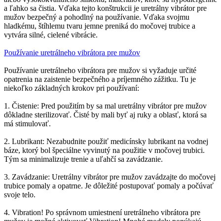
a ľahko sa čistia. Vďaka tejto konštrukcii je uretrálny vibrátor pre
mužov bezpečný a pohodlný na používanie. Vďaka svojmu
hladkému, štíhlemu tvaru jemne preniká do močovej trubice a
vytvára silné, cielené vibrácie.
Používanie uretrálneho vibrátora pre mužov
Používanie uretrálneho vibrátora pre mužov si vyžaduje určité
opatrenia na zaistenie bezpečného a príjemného zážitku. Tu je
niekoľko základných krokov pri používaní:
1. Čistenie: Pred použitím by sa mal uretrálny vibrátor pre mužov
dôkladne sterilizovať. Čisté by mali byť aj ruky a oblasť, ktorá sa
má stimulovať.
2. Lubrikant: Nezabudnite použiť medicínsky lubrikant na vodnej
báze, ktorý bol špeciálne vyvinutý na použitie v močovej trubici.
Tým sa minimalizuje trenie a uľahčí sa zavádzanie.
3. Zavádzanie: Uretrálny vibrátor pre mužov zavádzajte do močovej
trubice pomaly a opatrne. Je dôležité postupovať pomaly a počúvať
svoje telo.
4. Vibration! Po správnom umiestnení uretrálneho vibrátora pre