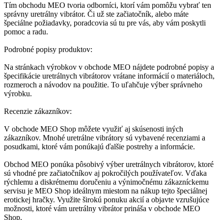
Tím obchodu MEO tvoria odborníci, ktorí vám pomôžu vybrať ten
správny uretrálny vibrátor. Či už ste začiatočník, alebo máte
špeciálne požiadavky, poradcovia sú tu pre vás, aby vám poskytli
pomoc a radu.
Podrobné popisy produktov:
Na stránkach výrobkov v obchode MEO nájdete podrobné popisy a
špecifikácie uretrálnych vibrátorov vrátane informácií o materiáloch,
rozmeroch a návodov na použitie. To uľahčuje výber správneho
výrobku.
Recenzie zákazníkov:
V obchode MEO Shop môžete využiť aj skúsenosti iných
zákazníkov. Mnohé uretrálne vibrátory sú vybavené recenziami a
posudkami, ktoré vám ponúkajú ďalšie postrehy a informácie.
Obchod MEO ponúka pôsobivý výber uretrálnych vibrátorov, ktoré
sú vhodné pre začiatočníkov aj pokročilých používateľov. Vďaka
rýchlemu a diskrétnemu doručeniu a výnimočnému zákazníckemu
servisu je MEO Shop ideálnym miestom na nákup tejto špeciálnej
erotickej hračky. Využite širokú ponuku akcií a objavte vzrušujúce
možnosti, ktoré vám uretrálny vibrátor prináša v obchode MEO
Shop.