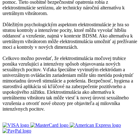
pomoc. Tieto osobitné bezpečnostné opatrenia robia z
elektrostimulácie serióznu, ale technicky náročnú alternatívu k
uretrálnym vibrátorom.
Dôležitým psychologickým aspektom elektrostimulácie je hra so
stratou kontroly a intenzívne pocity, ktoré môžu vyvolať hlbšiu
oddanosť a vzrušenie, najmä v kontexte BDSM. Ako alternatíva k
uretrálnym vibrátorom môže elektrostimulácia umožniť aj prežívanie
moci a kontroly v nových dimenziách.
Celkovo možno povedať, že elektrostimulácia močovej trubice
ponúka vzrušujúci a intenzívny spôsob objavovania nových
sexuálnych pocitov. Vďaka špeciálne vyvinutým elektródam a
univerzálnym ovládacím zariadeniam môže táto metóda poskytnúť
mimoriadnu úroveň stimulácie a potešenia. Bezpečnosť, hygiena a
starostlivá aplikácia sú kľúčové na zabezpečenie pozitívneho a
uspokojivého zážitku. Elektrostimulácia ako alternatíva k
uretrálnemu vibrátoru tak môže viesť k novej úrovni sexuálneho
vzrušenia a otvoriť nové obzory pre objaviteľa aj milovníka
intenzívnych pocitov.