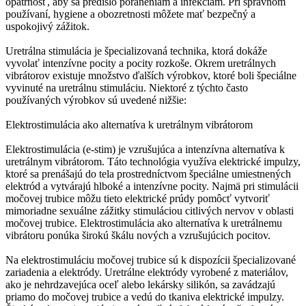
opatrnosť, aby sa predišlo poraneniam a infekciám. Pri správnom
používaní, hygiene a obozretnosti môžete mať bezpečný a
uspokojivý zážitok.
Uretrálna stimulácia je špecializovaná technika, ktorá dokáže
vyvolať intenzívne pocity a pocity rozkoše. Okrem uretrálnych
vibrátorov existuje množstvo ďalších výrobkov, ktoré boli špeciálne
vyvinuté na uretrálnu stimuláciu. Niektoré z týchto často
používaných výrobkov sú uvedené nižšie:
Elektrostimulácia ako alternatíva k uretrálnym vibrátorom
Elektrostimulácia (e-stim) je vzrušujúca a intenzívna alternatíva k
uretrálnym vibrátorom. Táto technológia využíva elektrické impulzy,
ktoré sa prenášajú do tela prostredníctvom špeciálne umiestnených
elektród a vytvárajú hlboké a intenzívne pocity. Najmä pri stimulácii
močovej trubice môžu tieto elektrické prúdy pomôcť vytvoriť
mimoriadne sexuálne zážitky stimuláciou citlivých nervov v oblasti
močovej trubice. Elektrostimulácia ako alternatíva k uretrálnemu
vibrátoru ponúka širokú škálu nových a vzrušujúcich pocitov.
Na elektrostimuláciu močovej trubice sú k dispozícii špecializované
zariadenia a elektródy. Uretrálne elektródy vyrobené z materiálov,
ako je nehrdzavejúca oceľ alebo lekársky silikón, sa zavádzajú
priamo do močovej trubice a vedú do tkaniva elektrické impulzy.