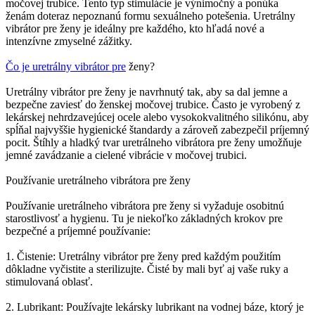
močovej trubice. Tento typ stimulácie je výnimočný a ponúka
ženám doteraz nepoznanú formu sexuálneho potešenia. Uretrálny
vibrátor pre ženy je ideálny pre každého, kto hľadá nové a
intenzívne zmyselné zážitky.
Čo je uretrálny vibrátor pre
ženy?
Uretrálny vibrátor pre ženy je navrhnutý tak, aby sa dal jemne a
bezpečne zaviesť do ženskej močovej trubice. Často je vyrobený z
lekárskej nehrdzavejúcej ocele alebo vysokokvalitného silikónu, aby
spĺňal najvyššie hygienické štandardy a zároveň zabezpečil príjemný
pocit. Štíhly a hladký tvar uretrálneho vibrátora pre ženy umožňuje
jemné zavádzanie a cielené vibrácie v močovej trubici.
Používanie uretrálneho vibrátora pre ženy
Používanie uretrálneho vibrátora pre ženy si vyžaduje osobitnú
starostlivosť a hygienu. Tu je niekoľko základných krokov pre
bezpečné a príjemné používanie:
1. Čistenie: Uretrálny vibrátor pre ženy pred každým použitím
dôkladne vyčistite a sterilizujte. Čisté by mali byť aj vaše ruky a
stimulovaná oblasť.
2. Lubrikant: Používajte lekársky lubrikant na vodnej báze, ktorý je