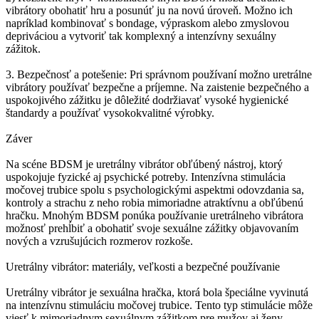
vibrátory obohatiť hru a posunúť ju na novú úroveň. Možno ich
napríklad kombinovať s bondage, výpraskom alebo zmyslovou
depriváciou a vytvoriť tak komplexný a intenzívny sexuálny
zážitok.
3. Bezpečnosť a potešenie: Pri správnom používaní možno uretrálne
vibrátory používať bezpečne a príjemne. Na zaistenie bezpečného a
uspokojivého zážitku je dôležité dodržiavať vysoké hygienické
štandardy a používať vysokokvalitné výrobky.
Záver
Na scéne BDSM je uretrálny vibrátor obľúbený nástroj, ktorý
uspokojuje fyzické aj psychické potreby. Intenzívna stimulácia
močovej trubice spolu s psychologickými aspektmi odovzdania sa,
kontroly a strachu z neho robia mimoriadne atraktívnu a obľúbenú
hračku. Mnohým BDSM ponúka používanie uretrálneho vibrátora
možnosť prehĺbiť a obohatiť svoje sexuálne zážitky objavovaním
nových a vzrušujúcich rozmerov rozkoše.
Uretrálny vibrátor: materiály, veľkosti a bezpečné používanie
Uretrálny vibrátor je sexuálna hračka, ktorá bola špeciálne vyvinutá
na intenzívnu stimuláciu močovej trubice. Tento typ stimulácie môže
viesť k mimoriadnym sexuálnym zážitkom pre mužov aj ženy.