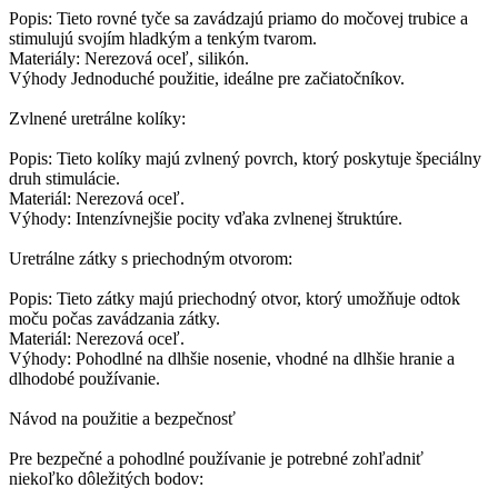
Popis: Tieto rovné tyče sa zavádzajú priamo do močovej trubice a
stimulujú svojím hladkým a tenkým tvarom.
Materiály: Nerezová oceľ, silikón.
Výhody Jednoduché použitie, ideálne pre začiatočníkov.
Zvlnené uretrálne kolíky:
Popis: Tieto kolíky majú zvlnený povrch, ktorý poskytuje špeciálny
druh stimulácie.
Materiál: Nerezová oceľ.
Výhody: Intenzívnejšie pocity vďaka zvlnenej štruktúre.
Uretrálne zátky s priechodným otvorom:
Popis: Tieto zátky majú priechodný otvor, ktorý umožňuje odtok
moču počas zavádzania zátky.
Materiál: Nerezová oceľ.
Výhody: Pohodlné na dlhšie nosenie, vhodné na dlhšie hranie a
dlhodobé používanie.
Návod na použitie a bezpečnosť
Pre bezpečné a pohodlné používanie je potrebné zohľadniť
niekoľko dôležitých bodov: