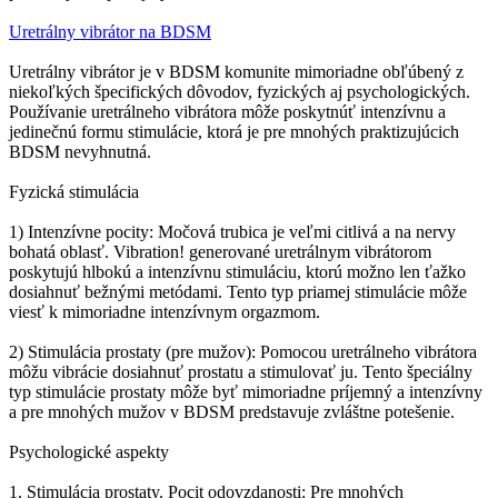
Uretrálny vibrátor na BDSM
Uretrálny vibrátor je v BDSM komunite mimoriadne obľúbený z
niekoľkých špecifických dôvodov, fyzických aj psychologických.
Používanie uretrálneho vibrátora môže poskytnúť intenzívnu a
jedinečnú formu stimulácie, ktorá je pre mnohých praktizujúcich
BDSM nevyhnutná.
Fyzická stimulácia
1) Intenzívne pocity: Močová trubica je veľmi citlivá a na nervy
bohatá oblasť. Vibration! generované uretrálnym vibrátorom
poskytujú hlbokú a intenzívnu stimuláciu, ktorú možno len ťažko
dosiahnuť bežnými metódami. Tento typ priamej stimulácie môže
viesť k mimoriadne intenzívnym orgazmom.
2) Stimulácia prostaty (pre mužov): Pomocou uretrálneho vibrátora
môžu vibrácie dosiahnuť prostatu a stimulovať ju. Tento špeciálny
typ stimulácie prostaty môže byť mimoriadne príjemný a intenzívny
a pre mnohých mužov v BDSM predstavuje zvláštne potešenie.
Psychologické aspekty
1. Stimulácia prostaty. Pocit odovzdanosti: Pre mnohých