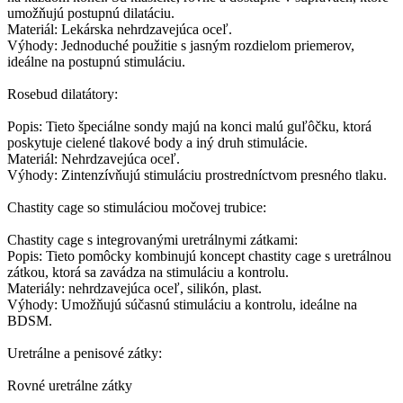
umožňujú postupnú dilatáciu.
Materiál: Lekárska nehrdzavejúca oceľ.
Výhody: Jednoduché použitie s jasným rozdielom priemerov,
ideálne na postupnú stimuláciu.
Rosebud dilatátory:
Popis: Tieto špeciálne sondy majú na konci malú guľôčku, ktorá
poskytuje cielené tlakové body a iný druh stimulácie.
Materiál: Nehrdzavejúca oceľ.
Výhody: Zintenzívňujú stimuláciu prostredníctvom presného tlaku.
Chastity cage so stimuláciou močovej trubice:
Chastity cage s integrovanými uretrálnymi zátkami:
Popis: Tieto pomôcky kombinujú koncept chastity cage s uretrálnou
zátkou, ktorá sa zavádza na stimuláciu a kontrolu.
Materiály: nehrdzavejúca oceľ, silikón, plast.
Výhody: Umožňujú súčasnú stimuláciu a kontrolu, ideálne na
BDSM.
Uretrálne a penisové zátky:
Rovné uretrálne zátky