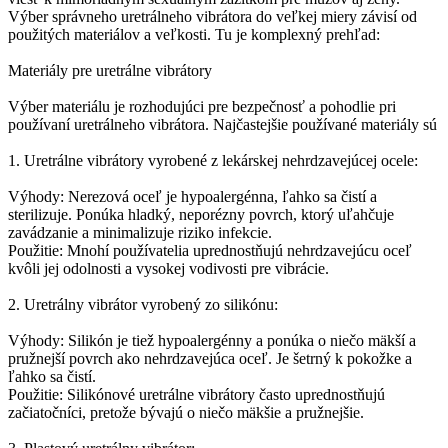
Výber správneho uretrálneho vibrátora do veľkej miery závisí od
použitých materiálov a veľkosti. Tu je komplexný prehľad:
Materiály pre uretrálne vibrátory
Výber materiálu je rozhodujúci pre bezpečnosť a pohodlie pri
používaní uretrálneho vibrátora. Najčastejšie používané materiály sú
1. Uretrálne vibrátory vyrobené z lekárskej nehrdzavejúcej ocele:
Výhody: Nerezová oceľ je hypoalergénna, ľahko sa čistí a
sterilizuje. Ponúka hladký, neporézny povrch, ktorý uľahčuje
zavádzanie a minimalizuje riziko infekcie.
Použitie: Mnohí používatelia uprednostňujú nehrdzavejúcu oceľ
kvôli jej odolnosti a vysokej vodivosti pre vibrácie.
2. Uretrálny vibrátor vyrobený zo silikónu:
Výhody: Silikón je tiež hypoalergénny a ponúka o niečo mäkší a
pružnejší povrch ako nehrdzavejúca oceľ. Je šetrný k pokožke a
ľahko sa čistí.
Použitie: Silikónové uretrálne vibrátory často uprednostňujú
začiatočníci, pretože bývajú o niečo mäkšie a pružnejšie.