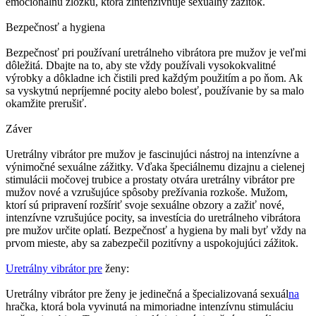
emocionálnu zložku, ktorá zintenzívňuje sexuálny zážitok.
Bezpečnosť a hygiena
Bezpečnosť pri používaní uretrálneho vibrátora pre mužov je veľmi
dôležitá. Dbajte na to, aby ste vždy používali vysokokvalitné
výrobky a dôkladne ich čistili pred každým použitím a po ňom. Ak
sa vyskytnú nepríjemné pocity alebo bolesť, používanie by sa malo
okamžite prerušiť.
Záver
Uretrálny vibrátor pre mužov je fascinujúci nástroj na intenzívne a
výnimočné sexuálne zážitky. Vďaka špeciálnemu dizajnu a cielenej
stimulácii močovej trubice a prostaty otvára uretrálny vibrátor pre
mužov nové a vzrušujúce spôsoby prežívania rozkoše. Mužom,
ktorí sú pripravení rozšíriť svoje sexuálne obzory a zažiť nové,
intenzívne vzrušujúce pocity, sa investícia do uretrálneho vibrátora
pre mužov určite oplatí. Bezpečnosť a hygiena by mali byť vždy na
prvom mieste, aby sa zabezpečil pozitívny a uspokojujúci zážitok.
Uretrálny vibrátor pre
ženy:
Uretrálny vibrátor pre ženy je jedinečná a špecializovaná sexuál
na
hračka, ktorá bola vyvinutá na mimoriadne intenzívnu stimuláciu