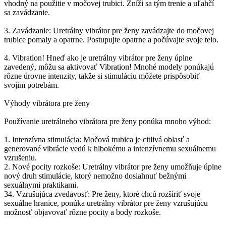
vhodný na použitie v močovej trubici. Zníži sa tým trenie a uľahčí
sa zavádzanie.
3. Zavádzanie: Uretrálny vibrátor pre ženy zavádzajte do močovej
trubice pomaly a opatrne. Postupujte opatrne a počúvajte svoje telo.
4. Vibration! Hneď ako je uretrálny vibrátor pre ženy úplne
zavedený, môžu sa aktivovať Vibration! Mnohé modely ponúkajú
rôzne úrovne intenzity, takže si stimuláciu môžete prispôsobiť
svojim potrebám.
Výhody vibrátora pre ženy
Používanie uretrálneho vibrátora pre ženy ponúka mnoho výhod:
1. Intenzívna stimulácia: Močová trubica je citlivá oblasť a
generované vibrácie vedú k hlbokému a intenzívnemu sexuálnemu
vzrušeniu.
2. Nové pocity rozkoše: Uretrálny vibrátor pre ženy umožňuje úplne
nový druh stimulácie, ktorý nemožno dosiahnuť bežnými
sexuálnymi praktikami.
34. Vzrušujúca zvedavosť: Pre ženy, ktoré chcú rozšíriť svoje
sexuálne hranice, ponúka uretrálny vibrátor pre ženy vzrušujúcu
možnosť objavovať rôzne pocity a body rozkoše.