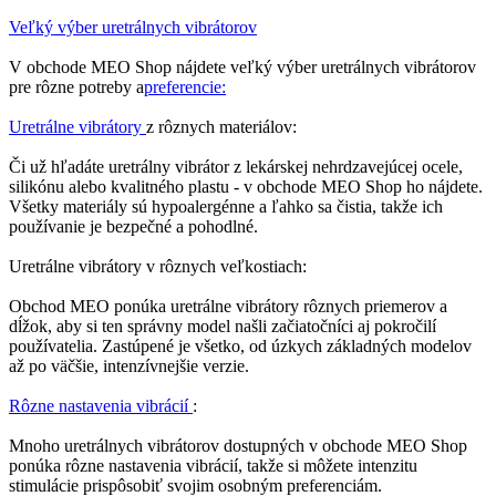
Veľký výber uretrálnych vibrátorov
V obchode MEO Shop nájdete veľký výber uretrálnych vibrátorov
pre rôzne potreby a
preferencie:
Uretrálne vibrátory
z rôznych materiálov:
Či už hľadáte uretrálny vibrátor z lekárskej nehrdzavejúcej ocele,
silikónu alebo kvalitného plastu - v obchode MEO Shop ho nájdete.
Všetky materiály sú hypoalergénne a ľahko sa čistia, takže ich
používanie je bezpečné a pohodlné.
Uretrálne vibrátory v rôznych veľkostiach:
Obchod MEO ponúka uretrálne vibrátory rôznych priemerov a
dĺžok, aby si ten správny model našli začiatočníci aj pokročilí
používatelia. Zastúpené je všetko, od úzkych základných modelov
až po väčšie, intenzívnejšie verzie.
Rôzne nastavenia vibrácií
:
Mnoho uretrálnych vibrátorov dostupných v obchode MEO Shop
ponúka rôzne nastavenia vibrácií, takže si môžete intenzitu
stimulácie prispôsobiť svojim osobným preferenciám.