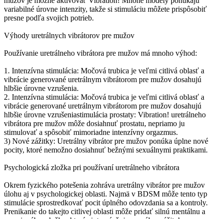
mužov je možné aktivovať Vibration! Mnohé modely ponúkajú
variabilné úrovne intenzity, takže si stimuláciu môžete prispôsobiť
presne podľa svojich potrieb.
Výhody uretrálnych vibrátorov pre mužov
Používanie uretrálneho vibrátora pre mužov má mnoho výhod:
1. Intenzívna stimulácia: Močová trubica je veľmi citlivá oblasť a
vibrácie generované uretrálnym vibrátorom pre mužov dosahujú
hlbšie úrovne vzrušenia.
2. Intenzívna stimulácia: Močová trubica je veľmi citlivá oblasť a
vibrácie generované uretrálnym vibrátorom pre mužov dosahujú
hlbšie úrovne vzrušeniastimulácia prostaty: Vibration! uretrálneho
vibrátora pre mužov môže dosiahnuť prostatu, nepriamo ju
stimulovať a spôsobiť mimoriadne intenzívny orgazmus.
3) Nové zážitky: Uretrálny vibrátor pre mužov ponúka úplne nové
pocity, ktoré nemožno dosiahnuť bežnými sexuálnymi praktikami.
Psychologická zložka pri používaní uretrálneho vibrátora
Okrem fyzického potešenia zohráva uretrálny vibrátor pre mužov
úlohu aj v psychologickej oblasti. Najmä v BDSM môže tento typ
stimulácie sprostredkovať pocit úplného odovzdania sa a kontroly.
Prenikanie do takejto citlivej oblasti môže pridať silnú mentálnu a