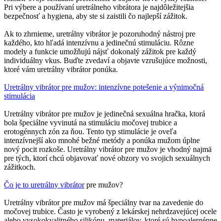
Pri výbere a používaní uretrálneho vibrátora je najdôležitejšia
bezpečnosť a hygiena, aby ste si zaistili čo najlepší zážitok.
Ak to zhrnieme, uretrálny vibrátor je pozoruhodný nástroj pre
každého, kto hľadá intenzívnu a jedinečnú stimuláciu. Rôzne
modely a funkcie umožňujú nájsť dokonalý zážitok pre každý
individuálny vkus. Buďte zvedaví a objavte vzrušujúce možnosti,
ktoré vám uretrálny vibrátor ponúka.
Uretrálny vibrátor pre mužov: intenzívne potešenie a výnimočná
stimulácia
Uretrálny vibrátor pre mužov je jedinečná sexuálna hračka, ktorá
bola špeciálne vyvinutá na stimuláciu močovej trubice a
erotogénnych zón za ňou. Tento typ stimulácie je oveľa
intenzívnejší ako mnohé bežné metódy a ponúka mužom úplne
nový pocit rozkoše. Uretrálny vibrátor pre mužov je vhodný najmä
pre tých, ktorí chcú objavovať nové obzory vo svojich sexuálnych
zážitkoch.
Čo je to uretrálny vibrátor
pre mužov?
Uretrálny vibrátor pre mužov má špeciálny tvar na zavedenie do
močovej trubice. Často je vyrobený z lekárskej nehrdzavejúcej ocele
alebo vysokokvalitného silikónu, materiálov, ktoré sú hypoalergénne