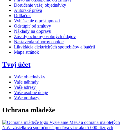
Doručenie vašej objednávky
Autorské práva
Odtlačok
Vyhlásenie o prístupnosti
Odstúpiť od zmluvy
Náklady na dopravu
Zásady ochrany osobných údajov
Nastavenia súborov cookie
Likvidácia elektrických spotrebičov a batérií
Mapa stránok
Tvoj účet
Vaše objednávky
Vaše náhrady
Vaše adresy
Vaše osobné údaje
Vaše poukazy
Ochrana mládeže
Vysielanie MEO a ochrana maloletých
Naša zásielková spoločnosť predáva viac ako 5 000 rôznych