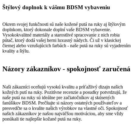
Štýlový doplnok k vášmu BDSM vybaveniu
Okrem svojej funkčnosti sú naše kožené putá na ruky aj štýlovým
doplnkom, ktorý dokonale doplní vaše BDSM vybavenie.
Vysokokvalitné materiály a starostlivé spracovanie z nich robia
pútač, ktorý dodá vašej herni luxusný nádych. Či už v klasickej
čiernej alebo vzrušujúcich farbách - naše putá na ruky sú vyjadrením
kvality a štýlu.
Názory zákazníkov - spokojnosť zaručená
Naši zákazníci oceňujú vysokú kvalitu a príťažlivý dizajn našich
kožných putí na ruky. Pozitívne recenzie a posudky potvrdzujú, že
naše putá na ruky sú ideálne pre začiatočníkov aj skúsených
fanúšikov BDSM. Prečítajte si názory ostatných používateľov a
presvedčte sa o kvalite našich výrobkov na vlastné oči. Spokojnosť
našich zákazníkov je našou najväčšou motiváciou, aby sme vždy
ponúkali tie najlepšie kožané putá na ruky.