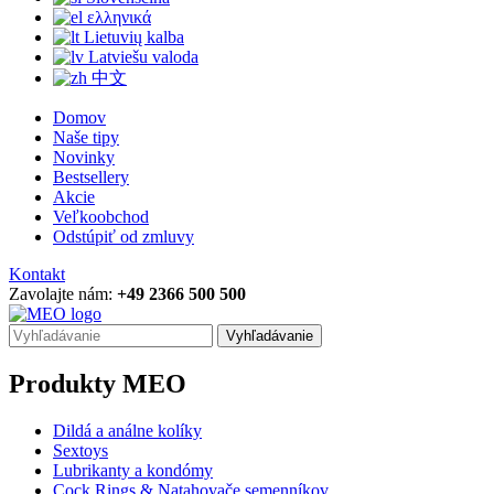
ελληνικά
Lietuvių kalba
Latviešu valoda
中文
Domov
Naše tipy
Novinky
Bestsellery
Akcie
Veľkoobchod
Odstúpiť od zmluvy
Kontakt
Zavolajte nám:
+49 2366 500 500
Vyhľadávanie
Produkty MEO
Dildá a análne kolíky
Sextoys
Lubrikanty a kondómy
Cock Rings & Natahovače semenníkov