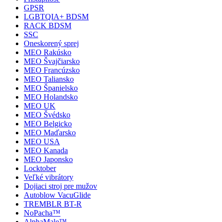
GPSR
LGBTQIA+ BDSM
RACK BDSM
SSC
Oneskorený sprej
MEO Rakúsko
MEO Švajčiarsko
MEO Francúzsko
MEO Taliansko
MEO Španielsko
MEO Holandsko
MEO UK
MEO Švédsko
MEO Belgicko
MEO Maďarsko
MEO USA
MEO Kanada
MEO Japonsko
Locktober
Veľké vibrátory
Dojiaci stroj pre mužov
Autoblow VacuGlide
TREMBLR BT-R
NoPacha™
AlphaMale™