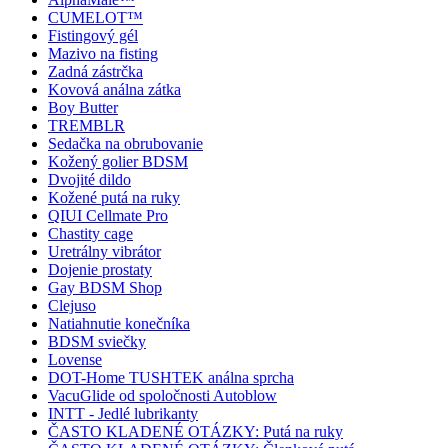
CUMELOT™
Fistingový gél
Mazivo na fisting
Zadná zástrčka
Kovová análna zátka
Boy Butter
TREMBLR
Sedačka na obrubovanie
Kožený golier BDSM
Dvojité dildo
Kožené putá na ruky
QIUI Cellmate Pro
Chastity cage
Uretrálny vibrátor
Dojenie prostaty
Gay BDSM Shop
Clejuso
Natiahnutie konečníka
BDSM sviečky
Lovense
DOT-Home TUSHTEK análna sprcha
VacuGlide od spoločnosti Autoblow
INTT - Jedlé lubrikanty
ČASTO KLADENÉ OTÁZKY: Putá na ruky