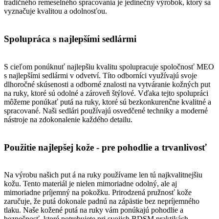
tradičného remeselného spracovania je jedinečný výrobok, ktorý sa
vyznačuje kvalitou a odolnosťou.
Spolupráca s najlepšími sedlármi
S cieľom ponúknuť najlepšiu kvalitu spolupracuje spoločnosť MEO
s najlepšími sedlármi v odvetví. Títo odborníci využívajú svoje
dlhoročné skúsenosti a odborné znalosti na vytváranie kožných put
na ruky, ktoré sú odolné a zároveň štýlové. Vďaka tejto spolupráci
môžeme ponúkať putá na ruky, ktoré sú bezkonkurenčne kvalitné a
spracované. Naši sedlári používajú osvedčené techniky a moderné
nástroje na zdokonalenie každého detailu.
Použitie najlepšej kože - pre pohodlie a trvanlivosť
Na výrobu našich put á na ruky používame len tú najkvalitnejšiu
kožu. Tento materiál je nielen mimoriadne odolný, ale aj
mimoriadne príjemný na pokožku. Prirodzená pružnosť kože
zaručuje, že putá dokonale padnú na zápästie bez nepríjemného
tlaku. Naše kožené putá na ruky vám ponúkajú pohodlie a
bezpečnosť, ktoré potrebujete pri svojich BDSM praktikách.