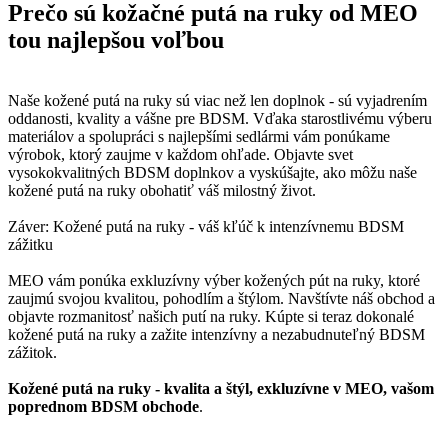
Prečo sú kožačné putá na ruky od MEO
tou najlepšou voľbou
Naše kožené putá na ruky sú viac než len doplnok - sú vyjadrením
oddanosti, kvality a vášne pre BDSM. Vďaka starostlivému výberu
materiálov a spolupráci s najlepšími sedlármi vám ponúkame
výrobok, ktorý zaujme v každom ohľade. Objavte svet
vysokokvalitných BDSM doplnkov a vyskúšajte, ako môžu naše
kožené putá na ruky obohatiť váš milostný život.
Záver: Kožené putá na ruky - váš kľúč k intenzívnemu BDSM
zážitku
MEO vám ponúka exkluzívny výber kožených pút na ruky, ktoré
zaujmú svojou kvalitou, pohodlím a štýlom. Navštívte náš obchod a
objavte rozmanitosť našich putí na ruky. Kúpte si teraz dokonalé
kožené putá na ruky a zažite intenzívny a nezabudnuteľný BDSM
zážitok.
Kožené putá na ruky - kvalita a štýl, exkluzívne v MEO, vašom
poprednom BDSM obchode
.