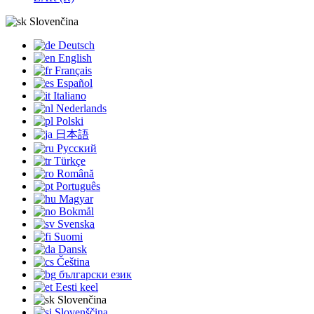
Slovenčina
Deutsch
English
Français
Español
Italiano
Nederlands
Polski
日本語
Русский
Türkçe
Română
Português
Magyar
Bokmål
Svenska
Suomi
Dansk
Čeština
български език
Eesti keel
Slovenčina
Slovenščina