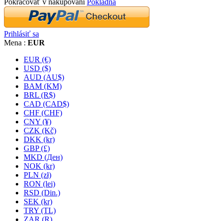
Pokračovať v nakupovaní
Pokladňa
Prihlásiť sa
Mena :
EUR
EUR (€)
USD ($)
AUD (AU$)
BAM (KM)
BRL (R$)
CAD (CAD$)
CHF (CHF)
CNY (¥)
CZK (Kč)
DKK (kr)
GBP (£)
MKD (Ден)
NOK (kr)
PLN (zł)
RON (lei)
RSD (Din.)
SEK (kr)
TRY (TL)
ZAR (R)