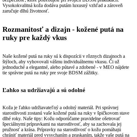
Vysokokvalitná koža dodáva putám luxusný vzhľad a zároveň
zaručuje dlhú životnosť.
Rozmanitosť a dizajn - kožené putá na
ruky pre každý vkus
Naše kožené putá na ruky sú k dispozícii v rôznych dizajnoch a
štýloch, aby vyhovovali vášmu individuálnemu vkusu. Či už
jednoduché a elegantné, alebo pútavé a zdobené - v MEO nájdete
tie správne putá na ruky pre svoje BDSM zážitky.
Ľahko sa udržiavajú a sú odolné
Koža je ľahko udržiavateľný a odolný materiál. Pri správnej
starostlivosti zostanú vaše kožené putá na ruky v špičkovom stave
dlhé roky. Naše tipy: Kožu odporúčame pravidelne ošetrovať
špeciálnymi prípravkami na starostlivosť, aby sa zachovala jej
pružnosť a krása. Prípravky na starostlivosť o kožu pomáhajú
chrániť materiál pred vysychaním a praskaním, takže vaše putá na