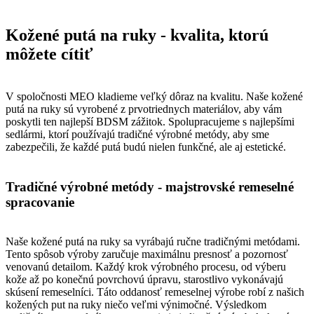
Kožené putá na ruky - kvalita, ktorú
môžete cítiť
V spoločnosti MEO kladieme veľký dôraz na kvalitu. Naše kožené
putá na ruky sú vyrobené z prvotriednych materiálov, aby vám
poskytli ten najlepší BDSM zážitok. Spolupracujeme s najlepšími
sedlármi, ktorí používajú tradičné výrobné metódy, aby sme
zabezpečili, že každé putá budú nielen funkčné, ale aj estetické.
Tradičné výrobné metódy - majstrovské remeselné
spracovanie
Naše kožené putá na ruky sa vyrábajú ručne tradičnými metódami.
Tento spôsob výroby zaručuje maximálnu presnosť a pozornosť
venovanú detailom. Každý krok výrobného procesu, od výberu
kože až po konečnú povrchovú úpravu, starostlivo vykonávajú
skúsení remeselníci. Táto oddanosť remeselnej výrobe robí z našich
kožených put na ruky niečo veľmi výnimočné. Výsledkom