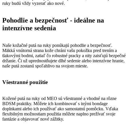
ruky budú vždy vyzerať ako nové.
Pohodlie a bezpečnosť - ideálne na
intenzívne sedenia
Naše kožačné putá na ruky ponúkajú pohodlie a bezpečnosť.
Mäkká vnútorná strana kože chráni vašu pokožku pred trením a
tlakovými bodmi, zatiaľ čo robustné pracky a nity zaisťujú bezpečné
držanie. Či už uprednostňujete dlhé sedenie alebo intenzívne hranie,
naše putá zostanú spoľahlivo na svojom mieste.
Všestranné použitie
Kožené putá na ruky od MEO sú všestranné a vhodné na rôzne
BDSM praktiky. Môžete ich kombinovať s inými bondage
doplnkami alebo ich používať ako samostatnú pomôcku. Vďaka
flexibilným možnostiam použitia môžete naplno prežívať svoje
fantázie a objavovať nové zážitky.