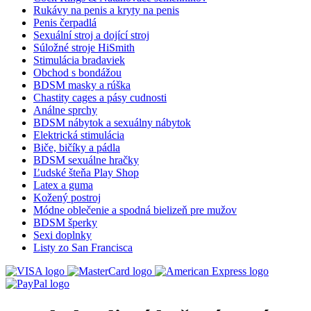
Rukávy na penis a kryty na penis
Penis čerpadlá
Sexuální stroj a dojící stroj
Súložné stroje HiSmith
Stimulácia bradaviek
Obchod s bondážou
BDSM masky a rúška
Chastity cages a pásy cudnosti
Análne sprchy
BDSM nábytok a sexuálny nábytok
Elektrická stimulácia
Biče, bičíky a pádla
BDSM sexuálne hračky
Ľudské šteňa Play Shop
Latex a guma
Kožený postroj
Módne oblečenie a spodná bielizeň pre mužov
BDSM šperky
Sexi doplnky
Listy zo San Francisca