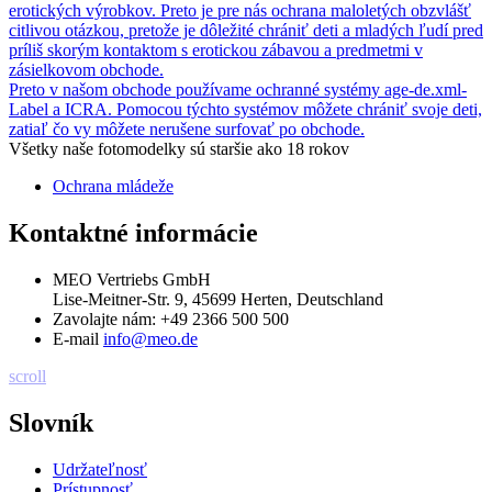
erotických výrobkov. Preto je pre nás ochrana maloletých obzvlášť
citlivou otázkou, pretože je dôležité chrániť deti a mladých ľudí pred
príliš skorým kontaktom s erotickou zábavou a predmetmi v
zásielkovom obchode.
Preto v našom obchode používame ochranné systémy age-de.xml-
Label a ICRA. Pomocou týchto systémov môžete chrániť svoje deti,
zatiaľ čo vy môžete nerušene surfovať po obchode.
Všetky naše fotomodelky sú staršie ako 18 rokov
Ochrana mládeže
Kontaktné informácie
MEO Vertriebs GmbH
Lise-Meitner-Str. 9, 45699 Herten, Deutschland
Zavolajte nám:
+49 2366 500 500
E-mail
info@meo.de
scroll
Slovník
Udržateľnosť
Prístupnosť