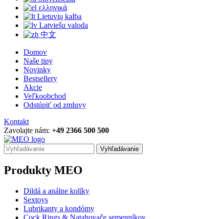
ελληνικά
Lietuvių kalba
Latviešu valoda
中文
Domov
Naše tipy
Novinky
Bestsellery
Akcie
Veľkoobchod
Odstúpiť od zmluvy
Kontakt
Zavolajte nám:
+49 2366 500 500
Vyhľadávanie
Produkty MEO
Dildá a análne kolíky
Sextoys
Lubrikanty a kondómy
Cock Rings & Natahovače semenníkov