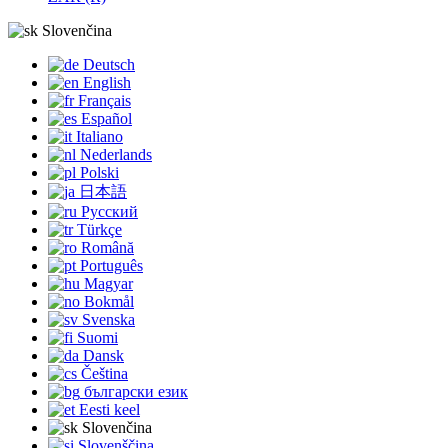
Slovenčina
Deutsch
English
Français
Español
Italiano
Nederlands
Polski
日本語
Русский
Türkçe
Română
Português
Magyar
Bokmål
Svenska
Suomi
Dansk
Čeština
български език
Eesti keel
Slovenčina
Slovenščina