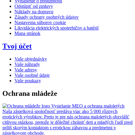
Vyhlásenie o prístupnosti
Odstúpiť od zmluvy
Náklady na dopravu
Zásady ochrany osobných údajov
Nastavenia súborov cookie
Likvidácia elektrických spotrebičov a batérií
Mapa stránok
Tvoj účet
Vaše objednávky
Vaše náhrady
Vaše adresy
Vaše osobné údaje
Vaše poukazy
Ochrana mládeže
Vysielanie MEO a ochrana maloletých
Naša zásielková spoločnosť predáva viac ako 5 000 rôznych
erotických výrobkov. Preto je pre nás ochrana maloletých obzvlášť
citlivou otázkou, pretože je dôležité chrániť deti a mladých ľudí pred
príliš skorým kontaktom s erotickou zábavou a predmetmi v
zásielkovom obchode.