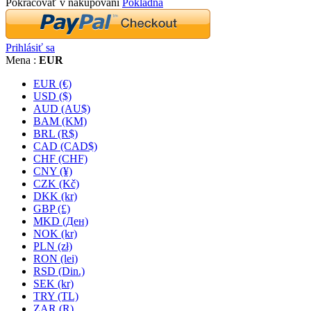
Pokračovať v nakupovaní
Pokladňa
Prihlásiť sa
Mena :
EUR
EUR (€)
USD ($)
AUD (AU$)
BAM (KM)
BRL (R$)
CAD (CAD$)
CHF (CHF)
CNY (¥)
CZK (Kč)
DKK (kr)
GBP (£)
MKD (Ден)
NOK (kr)
PLN (zł)
RON (lei)
RSD (Din.)
SEK (kr)
TRY (TL)
ZAR (R)