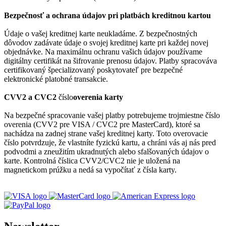
Bezpečnosť a ochrana údajov pri platbách kreditnou kartou
Údaje o vašej kreditnej karte neukladáme. Z bezpečnostných
dôvodov zadávate údaje o svojej kreditnej karte pri každej novej
objednávke. Na maximálnu ochranu vašich údajov používame
digitálny certifikát na šifrovanie prenosu údajov. Platby spracováva
certifikovaný špecializovaný poskytovateľ pre bezpečné
elektronické platobné transakcie.
CVV2 a CVC2
číslo
overenia karty
Na bezpečné spracovanie vašej platby potrebujeme trojmiestne číslo
overenia (CVV2 pre VISA / CVC2 pre MasterCard), ktoré sa
nachádza na zadnej strane vašej kreditnej karty. Toto overovacie
číslo potvrdzuje, že vlastníte fyzickú kartu, a chráni vás aj nás pred
podvodmi a zneužitím ukradnutých alebo sfalšovaných údajov o
karte. Kontrolná číslica CVV2/CVC2 nie je uložená na
magnetickom prúžku a nedá sa vypočítať z čísla karty.