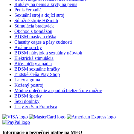
Rukávy na penis a kryty na penis
Penis čerpadlá
Sexuální stroj a dojící stroj
Súložné stroje HiSmith
Stimulácia bradaviek
Obchod s bondážou
BDSM masky a rúška
Chastity cages a pásy cudnosti
Análne sprchy
BDSM nábytok a sexuálny nábytok
Elektrická stimulácia
Biče, bičíky a pádla
BDSM sexuálne hračky
Ľudské šteňa Play Shop
Latex a guma
Kožený postroj
Módne oblečenie a spodná bielizeň pre mužov
BDSM šperky
Sexi doplnky
Listy zo San Francisca
Informácie o bezpečnej platbe na MEO