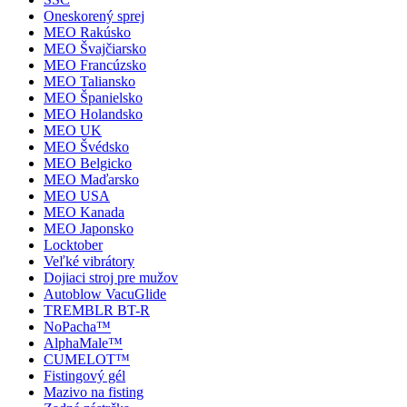
Oneskorený sprej
MEO Rakúsko
MEO Švajčiarsko
MEO Francúzsko
MEO Taliansko
MEO Španielsko
MEO Holandsko
MEO UK
MEO Švédsko
MEO Belgicko
MEO Maďarsko
MEO USA
MEO Kanada
MEO Japonsko
Locktober
Veľké vibrátory
Dojiaci stroj pre mužov
Autoblow VacuGlide
TREMBLR BT-R
NoPacha™
AlphaMale™
CUMELOT™
Fistingový gél
Mazivo na fisting