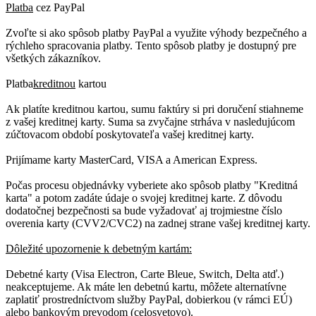
Platba
cez PayPal
Zvoľte si ako spôsob platby PayPal a využite výhody bezpečného a
rýchleho spracovania platby. Tento spôsob platby je dostupný pre
všetkých zákazníkov.
Platba
kreditnou
kartou
Ak platíte kreditnou kartou, sumu faktúry si pri doručení stiahneme
z vašej kreditnej karty. Suma sa zvyčajne strháva v nasledujúcom
zúčtovacom období poskytovateľa vašej kreditnej karty.
Prijímame karty MasterCard, VISA a American Express.
Počas procesu objednávky vyberiete ako spôsob platby "Kreditná
karta" a potom zadáte údaje o svojej kreditnej karte. Z dôvodu
dodatočnej bezpečnosti sa bude vyžadovať aj trojmiestne číslo
overenia karty (CVV2/CVC2) na zadnej strane vašej kreditnej karty.
Dôležité upozornenie k debetným kartám:
Debetné karty (Visa Electron, Carte Bleue, Switch, Delta atď.)
neakceptujeme. Ak máte len debetnú kartu, môžete alternatívne
zaplatiť prostredníctvom služby PayPal, dobierkou (v rámci EÚ)
alebo bankovým prevodom (celosvetovo).