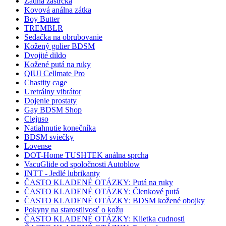
Zadná zástrčka
Kovová análna zátka
Boy Butter
TREMBLR
Sedačka na obrubovanie
Kožený golier BDSM
Dvojité dildo
Kožené putá na ruky
QIUI Cellmate Pro
Chastity cage
Uretrálny vibrátor
Dojenie prostaty
Gay BDSM Shop
Clejuso
Natiahnutie konečníka
BDSM sviečky
Lovense
DOT-Home TUSHTEK análna sprcha
VacuGlide od spoločnosti Autoblow
INTT - Jedlé lubrikanty
ČASTO KLADENÉ OTÁZKY: Putá na ruky
ČASTO KLADENÉ OTÁZKY: Členkové putá
ČASTO KLADENÉ OTÁZKY: BDSM kožené obojky
Pokyny na starostlivosť o kožu
ČASTO KLADENÉ OTÁZKY: Klietka cudnosti