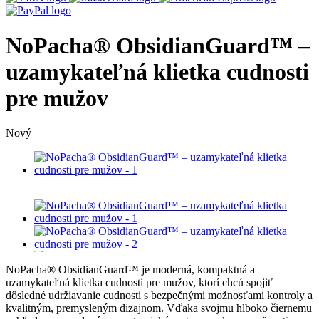
NoPacha® ObsidianGuard™ –
uzamykateľná klietka cudnosti
pre mužov
Nový
NoPacha® ObsidianGuard™ je moderná, kompaktná a
uzamykateľná klietka cudnosti pre mužov, ktorí chcú spojiť
dôsledné udržiavanie cudnosti s bezpečnými možnosťami kontroly a
kvalitným, premysleným dizajnom. Vďaka svojmu hlboko čiernemu