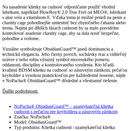
Na nasadenie klietky na cudnosť odporúčame použiť vhodný
lubrikant, napríklad PlowBoy® 2.0 True Feel od MEO®, lubrikant
s aloe vera a vitamínom E. Vďaka tomu je možné prsteň na penis a
chastity cage pohodlnejšie umiestniť bez zbytočného ťahania alebo
trenia. Najmä pri dlhších fázach cudnosti by sa malo pravidelne
kontrolovať usadenie chastity cage, aby sa dala nosiť bezpečne,
pohodlne a vedome.
Vizuálne symbolizuje ObsidianGuard™ jasnú dominanciu a
technickú eleganciu. Jeho čierny povrch, sochársky tvar a viditeľný
uzáver z neho robia výrazný symbol mocenského pomeru,
oddanosti, disciplíny a kontrolovaného vzrušenia. Kto hľadá
kvalitnú BDSM klietku na cudnosť so zásuvným zámkom, pečaťou
keyholder a vysokou praktickosťou pre každodenné nosenie, nájde
v NoPacha® ObsidianGuard™ dôsledné a všestranné riešenie.
Ďalšie podrobnosti:
NoPacha® ObsidianGuard™ – uzamykateľná klietka
cudnosti s pečaťou pre keyholdera a zásuvným zámkom
Značka: NoPacha®
Model: ObsidianGuard™
Typ produktu: Klietka cudnosti / uzamykateľná klietka