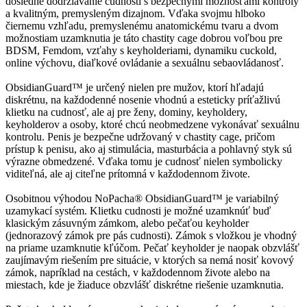
dôsledné dodržiavanie cudnosti s bezpečnými možnosťami kontroly
a kvalitným, premysleným dizajnom. Vďaka svojmu hlboko
čiernemu vzhľadu, premyslenému anatomickému tvaru a dvom
možnostiam uzamknutia je táto chastity cage dobrou voľbou pre
BDSM, Femdom, vzťahy s keyholderiami, dynamiku cuckold,
online výchovu, diaľkové ovládanie a sexuálnu sebaovládanosť.
ObsidianGuard™ je určený nielen pre mužov, ktorí hľadajú
diskrétnu, na každodenné nosenie vhodnú a esteticky príťažlivú
klietku na cudnosť, ale aj pre ženy, dominy, keyholdery,
keyholderov a osoby, ktoré chcú neobmedzene vykonávať sexuálnu
kontrolu. Penis je bezpečne udržovaný v chastity cage, pričom
prístup k penisu, ako aj stimulácia, masturbácia a pohlavný styk sú
výrazne obmedzené. Vďaka tomu je cudnosť nielen symbolicky
viditeľná, ale aj citeľne prítomná v každodennom živote.
Osobitnou výhodou NoPacha® ObsidianGuard™ je variabilný
uzamykací systém. Klietku cudnosti je možné uzamknúť buď
klasickým zásuvným zámkom, alebo pečaťou keyholder
(jednorazový zámok pre pás cudnosti). Zámok s vložkou je vhodný
na priame uzamknutie kľúčom. Pečať keyholder je naopak obzvlášť
zaujímavým riešením pre situácie, v ktorých sa nemá nosiť kovový
zámok, napríklad na cestách, v každodennom živote alebo na
miestach, kde je žiaduce obzvlášť diskrétne riešenie uzamknutia.