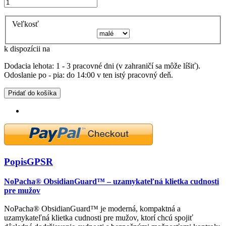
Veľkosť
k dispozícii na
Dodacia lehota: 1 - 3 pracovné dni (v zahraničí sa môže líšiť).
Odoslanie po - pia: do 14:00 v ten istý pracovný deň.
Pridať do košíka
Popis
GPSR
NoPacha® ObsidianGuard™ – uzamykateľná klietka cudnosti
pre mužov
NoPacha® ObsidianGuard™ je moderná, kompaktná a
uzamykateľná klietka cudnosti pre mužov, ktorí chcú spojiť