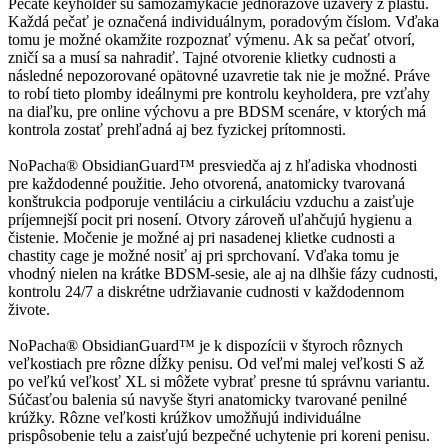
Pečate keyholder sú samozamykacie jednorazové uzávery z plastu.
Každá pečať je označená individuálnym, poradovým číslom. Vďaka
tomu je možné okamžite rozpoznať výmenu. Ak sa pečať otvorí,
zničí sa a musí sa nahradiť. Tajné otvorenie klietky cudnosti a
následné nepozorované opätovné uzavretie tak nie je možné. Práve
to robí tieto plomby ideálnymi pre kontrolu keyholdera, pre vzťahy
na diaľku, pre online výchovu a pre BDSM scenáre, v ktorých má
kontrola zostať prehľadná aj bez fyzickej prítomnosti.
NoPacha® ObsidianGuard™ presviedča aj z hľadiska vhodnosti
pre každodenné použitie. Jeho otvorená, anatomicky tvarovaná
konštrukcia podporuje ventiláciu a cirkuláciu vzduchu a zaisťuje
príjemnejší pocit pri nosení. Otvory zároveň uľahčujú hygienu a
čistenie. Močenie je možné aj pri nasadenej klietke cudnosti a
chastity cage je možné nosiť aj pri sprchovaní. Vďaka tomu je
vhodný nielen na krátke BDSM-sesie, ale aj na dlhšie fázy cudnosti,
kontrolu 24/7 a diskrétne udržiavanie cudnosti v každodennom
živote.
NoPacha® ObsidianGuard™ je k dispozícii v štyroch rôznych
veľkostiach pre rôzne dĺžky penisu. Od veľmi malej veľkosti S až
po veľkú veľkosť XL si môžete vybrať presne tú správnu variantu.
Súčasťou balenia sú navyše štyri anatomicky tvarované penilné
krúžky. Rôzne veľkosti krúžkov umožňujú individuálne
prispôsobenie telu a zaisťujú bezpečné uchytenie pri koreni penisu.