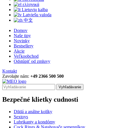
ελληνικά
Lietuvių kalba
Latviešu valoda
中文
Domov
Naše tipy
Novinky
Bestsellery
Akcie
Veľkoobchod
Odstúpiť od zmluvy
Kontakt
Zavolajte nám:
+49 2366 500 500
Vyhľadávanie
Bezpečné klietky cudnosti
Dildá a análne kolíky
Sextoys
Lubrikanty a kondómy
Cock Rings & Natahovače semenníkov