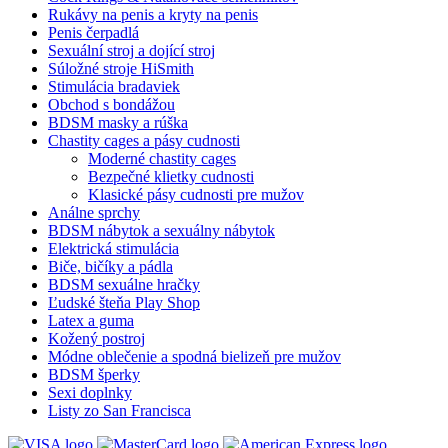
Rukávy na penis a kryty na penis
Penis čerpadlá
Sexuální stroj a dojící stroj
Súložné stroje HiSmith
Stimulácia bradaviek
Obchod s bondážou
BDSM masky a rúška
Chastity cages a pásy cudnosti
Moderné chastity cages
Bezpečné klietky cudnosti
Klasické pásy cudnosti pre mužov
Análne sprchy
BDSM nábytok a sexuálny nábytok
Elektrická stimulácia
Biče, bičíky a pádla
BDSM sexuálne hračky
Ľudské šteňa Play Shop
Latex a guma
Kožený postroj
Módne oblečenie a spodná bielizeň pre mužov
BDSM šperky
Sexi doplnky
Listy zo San Francisca