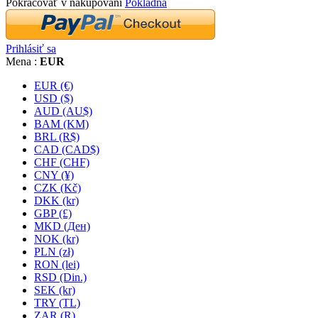
Pokračovať v nakupovaní
Pokladňa
Prihlásiť sa
Mena :
EUR
EUR (€)
USD ($)
AUD (AU$)
BAM (KM)
BRL (R$)
CAD (CAD$)
CHF (CHF)
CNY (¥)
CZK (Kč)
DKK (kr)
GBP (£)
MKD (Ден)
NOK (kr)
PLN (zł)
RON (lei)
RSD (Din.)
SEK (kr)
TRY (TL)
ZAR (R)