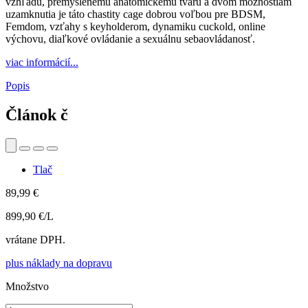
vzhľadu, premyslenému anatomickému tvaru a dvom možnostiam
uzamknutia je táto chastity cage dobrou voľbou pre BDSM,
Femdom, vzťahy s keyholderom, dynamiku cuckold, online
výchovu, diaľkové ovládanie a sexuálnu sebaovládanosť.
viac informácií...
Popis
Článok č
Tlač
89,99 €
899,90 €/L
vrátane DPH.
plus náklady na dopravu
Množstvo