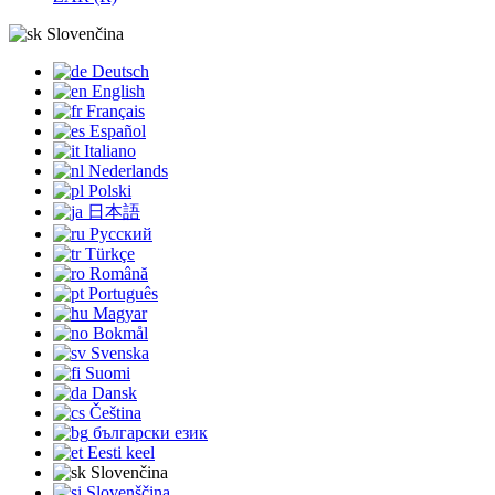
Slovenčina
Deutsch
English
Français
Español
Italiano
Nederlands
Polski
日本語
Русский
Türkçe
Română
Português
Magyar
Bokmål
Svenska
Suomi
Dansk
Čeština
български език
Eesti keel
Slovenčina
Slovenščina