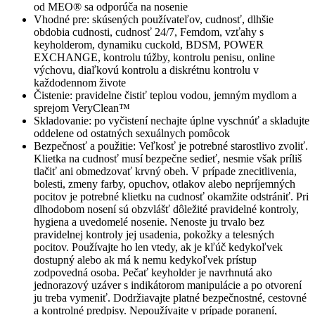
od MEO® sa odporúča na nosenie
Vhodné pre: skúsených používateľov, cudnosť, dlhšie
obdobia cudnosti, cudnosť 24/7, Femdom, vzťahy s
keyholderom, dynamiku cuckold, BDSM, POWER
EXCHANGE, kontrolu túžby, kontrolu penisu, online
výchovu, diaľkovú kontrolu a diskrétnu kontrolu v
každodennom živote
Čistenie: pravidelne čistiť teplou vodou, jemným mydlom a
sprejom VeryClean™
Skladovanie: po vyčistení nechajte úplne vyschnúť a skladujte
oddelene od ostatných sexuálnych pomôcok
Bezpečnosť a použitie: Veľkosť je potrebné starostlivo zvoliť.
Klietka na cudnosť musí bezpečne sedieť, nesmie však príliš
tlačiť ani obmedzovať krvný obeh. V prípade znecitlivenia,
bolesti, zmeny farby, opuchov, otlakov alebo nepríjemných
pocitov je potrebné klietku na cudnosť okamžite odstrániť. Pri
dlhodobom nosení sú obzvlášť dôležité pravidelné kontroly,
hygiena a uvedomelé nosenie. Nenoste ju trvalo bez
pravidelnej kontroly jej usadenia, pokožky a telesných
pocitov. Používajte ho len vtedy, ak je kľúč kedykoľvek
dostupný alebo ak má k nemu kedykoľvek prístup
zodpovedná osoba. Pečať keyholder je navrhnutá ako
jednorazový uzáver s indikátorom manipulácie a po otvorení
ju treba vymeniť. Dodržiavajte platné bezpečnostné, cestovné
a kontrolné predpisy. Nepoužívajte v prípade poranení,