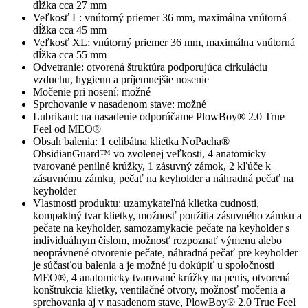
dĺžka cca 27 mm
Veľkosť L: vnútorný priemer 36 mm, maximálna vnútorná
dĺžka cca 45 mm
Veľkosť XL: vnútorný priemer 36 mm, maximálna vnútorná
dĺžka cca 55 mm
Odvetranie: otvorená štruktúra podporujúca cirkuláciu
vzduchu, hygienu a príjemnejšie nosenie
Močenie pri nosení: možné
Sprchovanie v nasadenom stave: možné
Lubrikant: na nasadenie odporúčame PlowBoy® 2.0 True
Feel od MEO®
Obsah balenia: 1 celibátna klietka NoPacha®
ObsidianGuard™ vo zvolenej veľkosti, 4 anatomicky
tvarované penilné krúžky, 1 zásuvný zámok, 2 kľúče k
zásuvnému zámku, pečať na keyholder a náhradná pečať na
keyholder
Vlastnosti produktu: uzamykateľná klietka cudnosti,
kompaktný tvar klietky, možnosť použitia zásuvného zámku a
pečate na keyholder, samozamykacie pečate na keyholder s
individuálnym číslom, možnosť rozpoznať výmenu alebo
neoprávnené otvorenie pečate, náhradná pečať pre keyholder
je súčasťou balenia a je možné ju dokúpiť u spoločnosti
MEO®, 4 anatomicky tvarované krúžky na penis, otvorená
konštrukcia klietky, ventilačné otvory, možnosť močenia a
sprchovania aj v nasadenom stave, PlowBoy® 2.0 True Feel