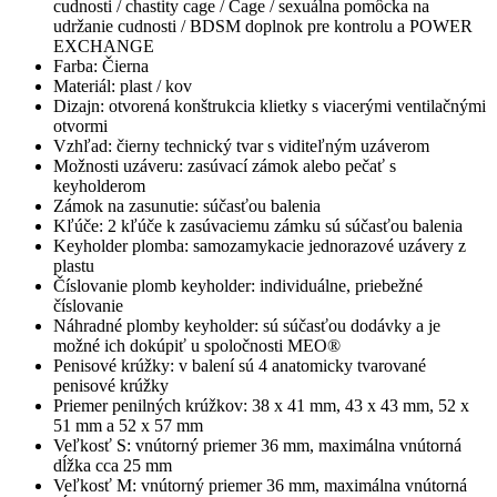
cudnosti / chastity cage / Cage / sexuálna pomôcka na
udržanie cudnosti / BDSM doplnok pre kontrolu a POWER
EXCHANGE
Farba: Čierna
Materiál: plast / kov
Dizajn: otvorená konštrukcia klietky s viacerými ventilačnými
otvormi
Vzhľad: čierny technický tvar s viditeľným uzáverom
Možnosti uzáveru: zasúvací zámok alebo pečať s
keyholderom
Zámok na zasunutie: súčasťou balenia
Kľúče: 2 kľúče k zasúvaciemu zámku sú súčasťou balenia
Keyholder plomba: samozamykacie jednorazové uzávery z
plastu
Číslovanie plomb keyholder: individuálne, priebežné
číslovanie
Náhradné plomby keyholder: sú súčasťou dodávky a je
možné ich dokúpiť u spoločnosti MEO®
Penisové krúžky: v balení sú 4 anatomicky tvarované
penisové krúžky
Priemer penilných krúžkov: 38 x 41 mm, 43 x 43 mm, 52 x
51 mm a 52 x 57 mm
Veľkosť S: vnútorný priemer 36 mm, maximálna vnútorná
dĺžka cca 25 mm
Veľkosť M: vnútorný priemer 36 mm, maximálna vnútorná