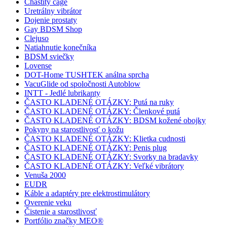
Chastity cage
Uretrálny vibrátor
Dojenie prostaty
Gay BDSM Shop
Clejuso
Natiahnutie konečníka
BDSM sviečky
Lovense
DOT-Home TUSHTEK análna sprcha
VacuGlide od spoločnosti Autoblow
INTT - Jedlé lubrikanty
ČASTO KLADENÉ OTÁZKY: Putá na ruky
ČASTO KLADENÉ OTÁZKY: Členkové putá
ČASTO KLADENÉ OTÁZKY: BDSM kožené obojky
Pokyny na starostlivosť o kožu
ČASTO KLADENÉ OTÁZKY: Klietka cudnosti
ČASTO KLADENÉ OTÁZKY: Penis plug
ČASTO KLADENÉ OTÁZKY: Svorky na bradavky
ČASTO KLADENÉ OTÁZKY: Veľké vibrátory
Venuša 2000
EUDR
Káble a adaptéry pre elektrostimulátory
Overenie veku
Čistenie a starostlivosť
Portfólio značky MEO®