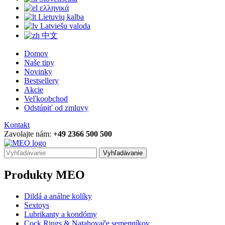
ελληνικά
Lietuvių kalba
Latviešu valoda
中文
Domov
Naše tipy
Novinky
Bestsellery
Akcie
Veľkoobchod
Odstúpiť od zmluvy
Kontakt
Zavolajte nám:
+49 2366 500 500
Vyhľadávanie
Produkty MEO
Dildá a análne kolíky
Sextoys
Lubrikanty a kondómy
Cock Rings & Natahovače semenníkov