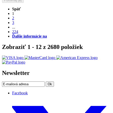
Porovnaj (
0
)
Späť
1
2
3
...
224
Ďalšie informácie na
Zobraziť 1 - 12 z 2680 položiek
Newsletter
Ok
Facebook