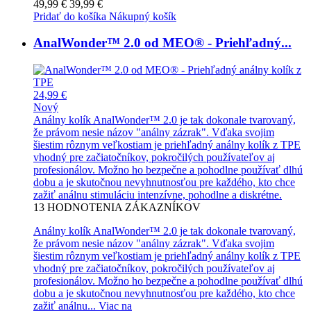
49,99 €
39,99 €
Pridať do košíka
Nákupný košík
AnalWonder™ 2.0 od MEO® - Priehľadný...
24,99 €
Nový
Análny kolík AnalWonder™ 2.0 je tak dokonale tvarovaný,
že právom nesie názov "análny zázrak". Vďaka svojim
šiestim rôznym veľkostiam je priehľadný análny kolík z TPE
vhodný pre začiatočníkov, pokročilých používateľov aj
profesionálov. Možno ho bezpečne a pohodlne používať dlhú
dobu a je skutočnou nevyhnutnosťou pre každého, kto chce
zažiť análnu stimuláciu intenzívne, pohodlne a diskrétne.
13
HODNOTENIA ZÁKAZNÍKOV
Análny kolík AnalWonder™ 2.0 je tak dokonale tvarovaný,
že právom nesie názov "análny zázrak". Vďaka svojim
šiestim rôznym veľkostiam je priehľadný análny kolík z TPE
vhodný pre začiatočníkov, pokročilých používateľov aj
profesionálov. Možno ho bezpečne a pohodlne používať dlhú
dobu a je skutočnou nevyhnutnosťou pre každého, kto chce
zažiť análnu...
Viac na