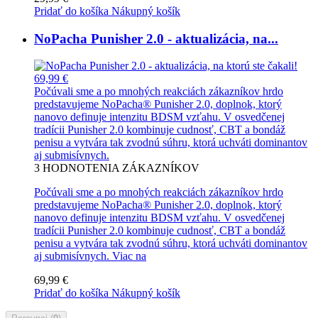
Pridať do košíka
Nákupný košík
NoPacha Punisher 2.0 - aktualizácia, na...
69,99 €
Počúvali sme a po mnohých reakciách zákazníkov hrdo
predstavujeme NoPacha® Punisher 2.0, doplnok, ktorý
nanovo definuje intenzitu BDSM vzťahu. V osvedčenej
tradícii Punisher 2.0 kombinuje cudnosť, CBT a bondáž
penisu a vytvára tak zvodnú súhru, ktorá uchváti dominantov
aj submisívnych.
3
HODNOTENIA ZÁKAZNÍKOV
Počúvali sme a po mnohých reakciách zákazníkov hrdo
predstavujeme NoPacha® Punisher 2.0, doplnok, ktorý
nanovo definuje intenzitu BDSM vzťahu. V osvedčenej
tradícii Punisher 2.0 kombinuje cudnosť, CBT a bondáž
penisu a vytvára tak zvodnú súhru, ktorá uchváti dominantov
aj submisívnych.
Viac na
69,99 €
Pridať do košíka
Nákupný košík