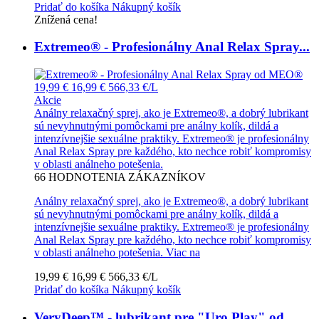
Pridať do košíka
Nákupný košík
Znížená cena!
Extremeo® - Profesionálny Anal Relax Spray...
19,99 €
16,99 €
566,33 €/L
Akcie
Análny relaxačný sprej, ako je Extremeo®, a dobrý lubrikant
sú nevyhnutnými pomôckami pre análny kolík, dildá a
intenzívnejšie sexuálne praktiky. Extremeo® je profesionálny
Anal Relax Spray pre každého, kto nechce robiť kompromisy
v oblasti análneho potešenia.
66
HODNOTENIA ZÁKAZNÍKOV
Análny relaxačný sprej, ako je Extremeo®, a dobrý lubrikant
sú nevyhnutnými pomôckami pre análny kolík, dildá a
intenzívnejšie sexuálne praktiky. Extremeo® je profesionálny
Anal Relax Spray pre každého, kto nechce robiť kompromisy
v oblasti análneho potešenia.
Viac na
19,99 €
16,99 €
566,33 €/L
Pridať do košíka
Nákupný košík
VeryDeep™ - lubrikant pre "Uro Play" od