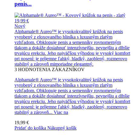
penis...
19,99 €
Nový
Alphamale® Aureo™ je vysokokvalitný krúžok na penis
vyrobený z eloxovaného hliníka s luxusným zlatým
vzhľadom. Obklopuje penis a semenníky rovnomerným
tlakom a dokáže dosiahnuť intenzívnejšiu, pevnejšiu a dlhšie
trvajúcu erekciu. Jeho najväčšou výhodou je vysoký komfort
pri nosení: je príjemne ľahký, hladký, zaoblený, rozmerovo
stabilný a zároveň mimoriadne elegantný.
3
HODNOTENIA ZÁKAZNÍKOV
Alphamale® Aureo™ je vysokokvalitný krúžok na penis
vyrobený z eloxovaného hliníka s luxusným zlatým
vzhľadom. Obklopuje penis a semenníky rovnomerným
tlakom a dokáže dosiahnuť intenzívnejšiu, pevnejšiu a dlhšie
trvajúcu erekciu. Jeho najväčšou výhodou je vysoký komfort
pri nosení: je príjemne ľahký, hladký, zaoblený, rozmerovo
stabilný a zároveň...
Viac na
19,99 €
Pridať do košíka
Nákupný košík