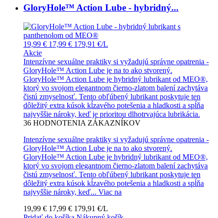
GloryHole™ Action Lube - hybridný...
19,99 €
17,99 €
179,91 €/L
Akcie
Intenzívne sexuálne praktiky si vyžadujú správne opatrenia -
GloryHole™ Action Lube je na to ako stvorený.
GloryHole™ Action Lube je hybridný lubrikant od MEO®,
ktorý vo svojom elegantnom čierno-zlatom balení zachytáva
čistú zmyselnosť. Tento obľúbený lubrikant poskytuje ten
dôležitý extra kúsok kĺzavého potešenia a hladkosti a spĺňa
najvyššie nároky, keď je prioritou dlhotrvajúca lubrikácia.
36
HODNOTENIA ZÁKAZNÍKOV
Intenzívne sexuálne praktiky si vyžadujú správne opatrenia -
GloryHole™ Action Lube je na to ako stvorený.
GloryHole™ Action Lube je hybridný lubrikant od MEO®,
ktorý vo svojom elegantnom čierno-zlatom balení zachytáva
čistú zmyselnosť. Tento obľúbený lubrikant poskytuje ten
dôležitý extra kúsok kĺzavého potešenia a hladkosti a spĺňa
najvyššie nároky, keď...
Viac na
19,99 €
17,99 €
179,91 €/L
Pridať do košíka
Nákupný košík