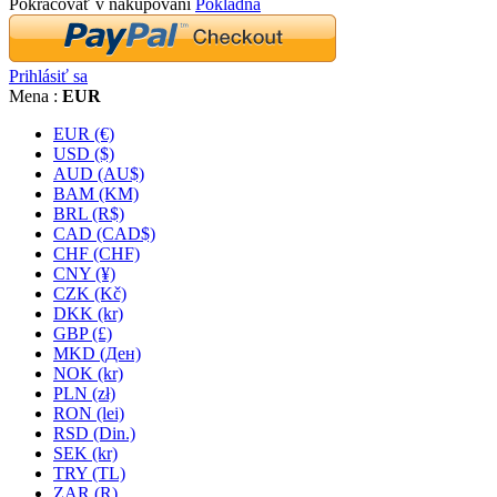
Pokračovať v nakupovaní
Pokladňa
Prihlásiť sa
Mena :
EUR
EUR (€)
USD ($)
AUD (AU$)
BAM (KM)
BRL (R$)
CAD (CAD$)
CHF (CHF)
CNY (¥)
CZK (Kč)
DKK (kr)
GBP (£)
MKD (Ден)
NOK (kr)
PLN (zł)
RON (lei)
RSD (Din.)
SEK (kr)
TRY (TL)
ZAR (R)