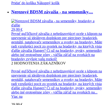
Pridať do košíka
Nákupný košík
Nerezové BDSM závažia - na semenníky,...
29,99 €
Pevné guľôčkové závažia z nehrdzavejúcej ocele s klipom na
upevnenie sú ideálnym doplnkom pre piercingy bradaviek,
genitálií, natahovače semenníkov a svorky na bradavky. Máte
radi vzrušujúci pocit zo svoriek na bradavky, na ktorých visia
ďalšie závažia Hanger? Či už na bradavky, pysky, semenníky
alebo iné erotogénne zóny - väčšia záťaž na svorkách na
bradavky zvyšuje vašu rozkoš!
2
HODNOTENIA ZÁKAZNÍKOV
Pevné guľôčkové závažia z nehrdzavejúcej ocele s klipom na
upevnenie sú ideálnym doplnkom pre piercingy bradaviek,
genitálií, natahovače semenníkov a svorky na bradavky. Máte
radi vzrušujúci pocit zo svoriek na bradavky, na ktorých visia
ďalšie závažia Hanger? Či už na bradavky, pysky, semenníky
alebo iné erotogénne zóny - väčšia záťaž na svorkách na...
Viac na
29,99 €