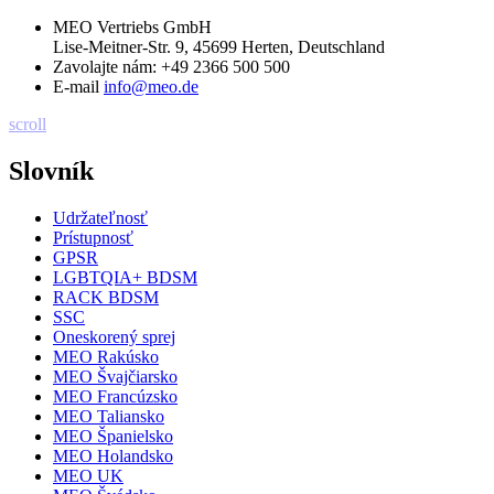
MEO Vertriebs GmbH
Lise-Meitner-Str. 9, 45699 Herten, Deutschland
Zavolajte nám:
+49 2366 500 500
E-mail
info@meo.de
scroll
Slovník
Udržateľnosť
Prístupnosť
GPSR
LGBTQIA+ BDSM
RACK BDSM
SSC
Oneskorený sprej
MEO Rakúsko
MEO Švajčiarsko
MEO Francúzsko
MEO Taliansko
MEO Španielsko
MEO Holandsko
MEO UK