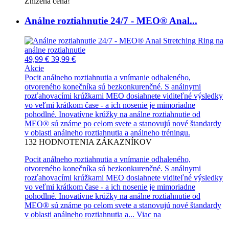
Znížená cena!
Análne roztiahnutie 24/7 - MEO® Anal...
49,99 €
39,99 €
Akcie
Pocit análneho roztiahnutia a vnímanie odhaleného,
otvoreného konečníka sú bezkonkurenčné. S análnymi
rozťahovacími krúžkami MEO dosiahnete viditeľné výsledky
vo veľmi krátkom čase - a ich nosenie je mimoriadne
pohodlné. Inovatívne krúžky na análne roztiahnutie od
MEO® sú známe po celom svete a stanovujú nové štandardy
v oblasti análneho roztiahnutia a análneho tréningu.
132
HODNOTENIA ZÁKAZNÍKOV
Pocit análneho roztiahnutia a vnímanie odhaleného,
otvoreného konečníka sú bezkonkurenčné. S análnymi
rozťahovacími krúžkami MEO dosiahnete viditeľné výsledky
vo veľmi krátkom čase - a ich nosenie je mimoriadne
pohodlné. Inovatívne krúžky na análne roztiahnutie od
MEO® sú známe po celom svete a stanovujú nové štandardy
v oblasti análneho roztiahnutia a...
Viac na