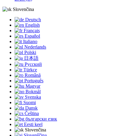
Slovenčina
Deutsch
English
Français
Español
Italiano
Nederlands
Polski
日本語
Русский
Türkçe
Română
Português
Magyar
Bokmål
Svenska
Suomi
Dansk
Čeština
български език
Eesti keel
Slovenčina
Slovenščina