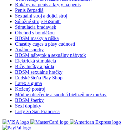
Rukávy na penis a kryty na penis
Penis čerpadlá
Sexuální stroj a dojící stroj
Súložné stroje HiSmith
Stimulácia bradaviek
Obchod s bondážou
BDSM masky a rúška
Chastity cages a pásy cudnosti
Análne sprchy
BDSM nábytok a sexuálny nábytok
Elektrická stimulácia
Biče, bičíky a pádla
BDSM sexuálne hračky
Ľudské šteňa Play Shop
Latex a guma
Kožený postroj
Módne oblečenie a spodná bielizeň pre mužov
BDSM šperky
Sexi doplnky
Listy zo San Francisca