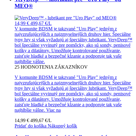
MEO®
14,99 €
499,67 €/L
V komunite BDSM je takzvané "Uro Play" jedným z
najvzrušujúcejších a najzmyselnejších druhov hier. Špeciálne
typy hry si však vyžadujú aj špeciálny lubrikant. VeryDeep™
bol špeciálne vyvinutý pre pomôcky, ako sú sondy, penisové
kolíky a dilatátory. Umožňuje kontrolované používanie,
zaisťuje hladké a bezpečné kĺzanie a podporuje tak vaše
najhlbšie vášne.
25
HODNOTENIA ZÁKAZNÍKOV
V komunite BDSM je takzvané "Uro Play" jedným z
najvzrušujúcejších a najzmyselnejších druhov hier. Špeciálne
typy hry si však vyžadujú aj špeciálny lubrikant. VeryDeep™
bol špeciálne vyvinutý pre pomôcky, ako sú sondy, penisové
kolíky a dilatátory. Umožňuje kontrolované používanie,
zaisťuje hladké a bezpečné kĺzanie a podporuje tak vaše
najhlbšie vášne.
Viac na
14,99 €
499,67 €/L
Pridať do košíka
Nákupný košík