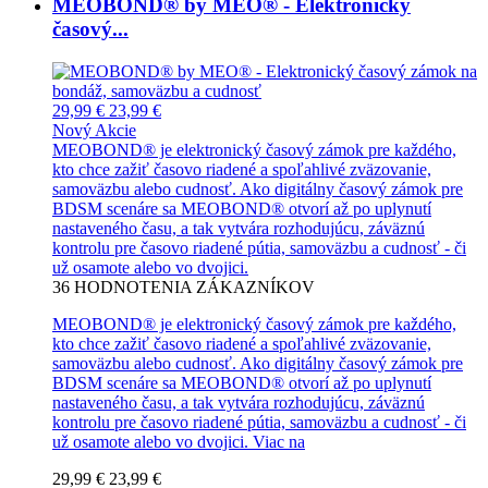
MEOBOND® by MEO® - Elektronický
časový...
29,99 €
23,99 €
Nový
Akcie
MEOBOND® je elektronický časový zámok pre každého,
kto chce zažiť časovo riadené a spoľahlivé zväzovanie,
samoväzbu alebo cudnosť. Ako digitálny časový zámok pre
BDSM scenáre sa MEOBOND® otvorí až po uplynutí
nastaveného času, a tak vytvára rozhodujúcu, záväznú
kontrolu pre časovo riadené pútia, samoväzbu a cudnosť - či
už osamote alebo vo dvojici.
36
HODNOTENIA ZÁKAZNÍKOV
MEOBOND® je elektronický časový zámok pre každého,
kto chce zažiť časovo riadené a spoľahlivé zväzovanie,
samoväzbu alebo cudnosť. Ako digitálny časový zámok pre
BDSM scenáre sa MEOBOND® otvorí až po uplynutí
nastaveného času, a tak vytvára rozhodujúcu, záväznú
kontrolu pre časovo riadené pútia, samoväzbu a cudnosť - či
už osamote alebo vo dvojici.
Viac na
29,99 €
23,99 €