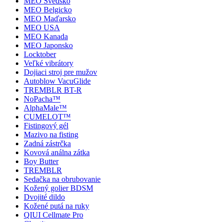
MEO Švédsko
MEO Belgicko
MEO Maďarsko
MEO USA
MEO Kanada
MEO Japonsko
Locktober
Veľké vibrátory
Dojiaci stroj pre mužov
Autoblow VacuGlide
TREMBLR BT-R
NoPacha™
AlphaMale™
CUMELOT™
Fistingový gél
Mazivo na fisting
Zadná zástrčka
Kovová análna zátka
Boy Butter
TREMBLR
Sedačka na obrubovanie
Kožený golier BDSM
Dvojité dildo
Kožené putá na ruky
QIUI Cellmate Pro