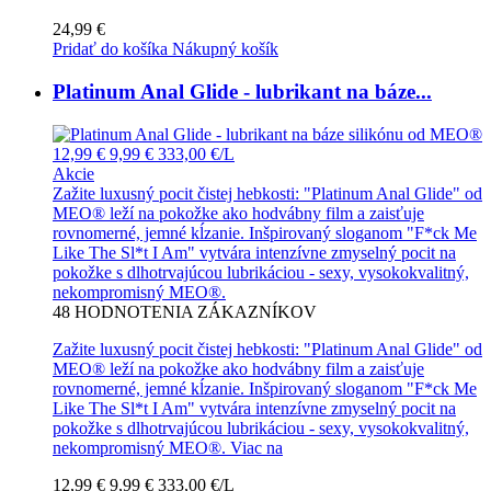
24,99 €
Pridať do košíka
Nákupný košík
Platinum Anal Glide - lubrikant na báze...
12,99 €
9,99 €
333,00 €/L
Akcie
Zažite luxusný pocit čistej hebkosti: "Platinum Anal Glide" od
MEO® leží na pokožke ako hodvábny film a zaisťuje
rovnomerné, jemné kĺzanie. Inšpirovaný sloganom "F*ck Me
Like The Sl*t I Am" vytvára intenzívne zmyselný pocit na
pokožke s dlhotrvajúcou lubrikáciou - sexy, vysokokvalitný,
nekompromisný MEO®.
48
HODNOTENIA ZÁKAZNÍKOV
Zažite luxusný pocit čistej hebkosti: "Platinum Anal Glide" od
MEO® leží na pokožke ako hodvábny film a zaisťuje
rovnomerné, jemné kĺzanie. Inšpirovaný sloganom "F*ck Me
Like The Sl*t I Am" vytvára intenzívne zmyselný pocit na
pokožke s dlhotrvajúcou lubrikáciou - sexy, vysokokvalitný,
nekompromisný MEO®.
Viac na
12,99 €
9,99 €
333,00 €/L