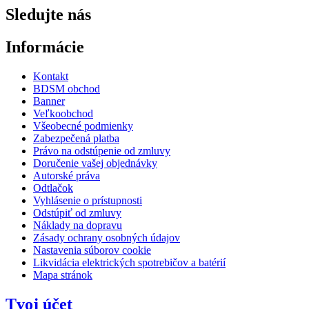
Sledujte nás
Informácie
Kontakt
BDSM obchod
Banner
Veľkoobchod
Všeobecné podmienky
Zabezpečená platba
Právo na odstúpenie od zmluvy
Doručenie vašej objednávky
Autorské práva
Odtlačok
Vyhlásenie o prístupnosti
Odstúpiť od zmluvy
Náklady na dopravu
Zásady ochrany osobných údajov
Nastavenia súborov cookie
Likvidácia elektrických spotrebičov a batérií
Mapa stránok
Tvoj účet