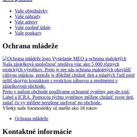
Vaše objednávky
Vaše náhrady
Vaše adresy
Vaše osobné údaje
Vaše poukazy
Ochrana mládeže
Vysielanie MEO a ochrana maloletých
Naša zásielková spoločnosť predáva viac ako 5 000 rôznych
erotických výrobkov. Preto je pre nás ochrana maloletých obzvlášť
citlivou otázkou, pretože je dôležité chrániť deti a mladých ľudí pred
príliš skorým kontaktom s erotickou zábavou a predmetmi v
zásielkovom obchode.
Preto v našom obchode používame ochranné systémy age-de.xml-
Label a ICRA. Pomocou týchto systémov môžete chrániť svoje deti,
zatiaľ čo vy môžete nerušene surfovať po obchode.
Všetky naše fotomodelky sú staršie ako 18 rokov
Ochrana mládeže
Kontaktné informácie