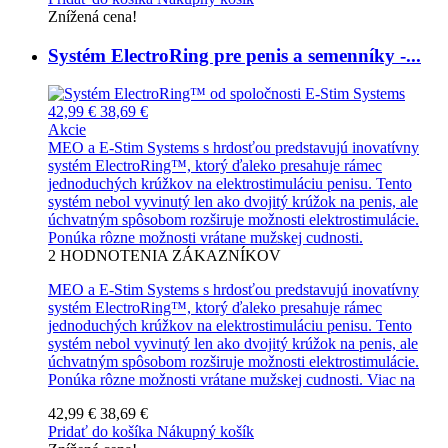
Znížená cena!
Systém ElectroRing pre penis a semenníky -...
42,99 €
38,69 €
Akcie
MEO a E-Stim Systems s hrdosťou predstavujú inovatívny
systém ElectroRing™, ktorý ďaleko presahuje rámec
jednoduchých krúžkov na elektrostimuláciu penisu. Tento
systém nebol vyvinutý len ako dvojitý krúžok na penis, ale
úchvatným spôsobom rozširuje možnosti elektrostimulácie.
Ponúka rôzne možnosti vrátane mužskej cudnosti.
2
HODNOTENIA ZÁKAZNÍKOV
MEO a E-Stim Systems s hrdosťou predstavujú inovatívny
systém ElectroRing™, ktorý ďaleko presahuje rámec
jednoduchých krúžkov na elektrostimuláciu penisu. Tento
systém nebol vyvinutý len ako dvojitý krúžok na penis, ale
úchvatným spôsobom rozširuje možnosti elektrostimulácie.
Ponúka rôzne možnosti vrátane mužskej cudnosti.
Viac na
42,99 €
38,69 €
Pridať do košíka
Nákupný košík