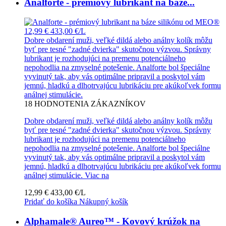
Analforte - prémiový lubrikant na báze...
12,99 €
433,00 €/L
Dobre obdarení muži, veľké dildá alebo análny kolík môžu
byť pre tesné "zadné dvierka" skutočnou výzvou. Správny
lubrikant je rozhodujúci na premenu potenciálneho
nepohodlia na zmyselné potešenie. Analforte bol špeciálne
vyvinutý tak, aby vás optimálne pripravil a poskytol vám
jemnú, hladkú a dlhotrvajúcu lubrikáciu pre akúkoľvek formu
análnej stimulácie.
18
HODNOTENIA ZÁKAZNÍKOV
Dobre obdarení muži, veľké dildá alebo análny kolík môžu
byť pre tesné "zadné dvierka" skutočnou výzvou. Správny
lubrikant je rozhodujúci na premenu potenciálneho
nepohodlia na zmyselné potešenie. Analforte bol špeciálne
vyvinutý tak, aby vás optimálne pripravil a poskytol vám
jemnú, hladkú a dlhotrvajúcu lubrikáciu pre akúkoľvek formu
análnej stimulácie.
Viac na
12,99 €
433,00 €/L
Pridať do košíka
Nákupný košík
Alphamale® Aureo™ - Kovový krúžok na