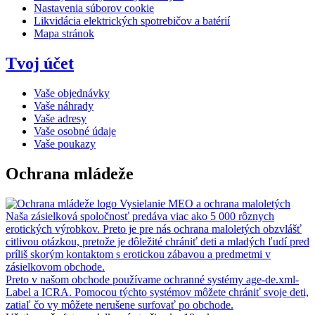
Nastavenia súborov cookie
Likvidácia elektrických spotrebičov a batérií
Mapa stránok
Tvoj účet
Vaše objednávky
Vaše náhrady
Vaše adresy
Vaše osobné údaje
Vaše poukazy
Ochrana mládeže
Vysielanie MEO a ochrana maloletých
Naša zásielková spoločnosť predáva viac ako 5 000 rôznych
erotických výrobkov. Preto je pre nás ochrana maloletých obzvlášť
citlivou otázkou, pretože je dôležité chrániť deti a mladých ľudí pred
príliš skorým kontaktom s erotickou zábavou a predmetmi v
zásielkovom obchode.
Preto v našom obchode používame ochranné systémy age-de.xml-
Label a ICRA. Pomocou týchto systémov môžete chrániť svoje deti,
zatiaľ čo vy môžete nerušene surfovať po obchode.