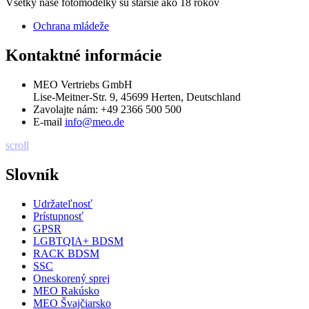
Všetky naše fotomodelky sú staršie ako 18 rokov
Ochrana mládeže
Kontaktné informácie
MEO Vertriebs GmbH
Lise-Meitner-Str. 9, 45699 Herten, Deutschland
Zavolajte nám:
+49 2366 500 500
E-mail
info@meo.de
scroll
Slovník
Udržateľnosť
Prístupnosť
GPSR
LGBTQIA+ BDSM
RACK BDSM
SSC
Oneskorený sprej
MEO Rakúsko
MEO Švajčiarsko