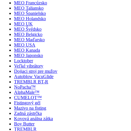
MEO Francúzsko
MEO Taliansko
MEO Španielsko
MEO Holandsko
MEO UK
MEO Švédsko
MEO Belgicko
MEO Maďarsko
MEO USA
MEO Kanada
MEO Japonsko
Locktober
Veľké vibrátory
Dojiaci stroj pre mužov
Autoblow VacuGlide
TREMBLR BT-R
NoPacha™
AlphaMale™
CUMELOT™
Fistingový gél
Mazivo na fisting
Zadná zástrčka
Kovová análna zátka
Boy Butter
TREMBLR