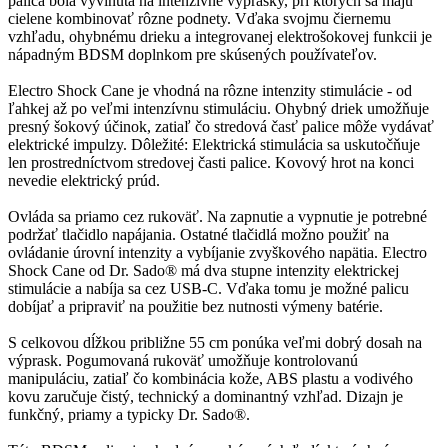
palica bola vyvinutá na intenzívne výprasky, pri ktorých sa majú
cielene kombinovať rôzne podnety. Vďaka svojmu čiernemu
vzhľadu, ohybnému drieku a integrovanej elektrošokovej funkcii je
nápadným BDSM doplnkom pre skúsených používateľov.
Electro Shock Cane je vhodná na rôzne intenzity stimulácie - od
ľahkej až po veľmi intenzívnu stimuláciu. Ohybný driek umožňuje
presný šokový účinok, zatiaľ čo stredová časť palice môže vydávať
elektrické impulzy. Dôležité: Elektrická stimulácia sa uskutočňuje
len prostredníctvom stredovej časti palice. Kovový hrot na konci
nevedie elektrický prúd.
Ovláda sa priamo cez rukoväť. Na zapnutie a vypnutie je potrebné
podržať tlačidlo napájania. Ostatné tlačidlá možno použiť na
ovládanie úrovní intenzity a vybíjanie zvyškového napätia. Electro
Shock Cane od Dr. Sado® má dva stupne intenzity elektrickej
stimulácie a nabíja sa cez USB-C. Vďaka tomu je možné palicu
dobíjať a pripraviť na použitie bez nutnosti výmeny batérie.
S celkovou dĺžkou približne 55 cm ponúka veľmi dobrý dosah na
výprask. Pogumovaná rukoväť umožňuje kontrolovanú
manipuláciu, zatiaľ čo kombinácia kože, ABS plastu a vodivého
kovu zaručuje čistý, technický a dominantný vzhľad. Dizajn je
funkčný, priamy a typicky Dr. Sado®.