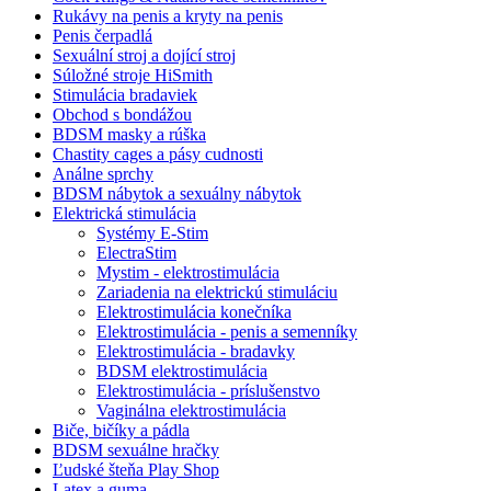
Rukávy na penis a kryty na penis
Penis čerpadlá
Sexuální stroj a dojící stroj
Súložné stroje HiSmith
Stimulácia bradaviek
Obchod s bondážou
BDSM masky a rúška
Chastity cages a pásy cudnosti
Análne sprchy
BDSM nábytok a sexuálny nábytok
Elektrická stimulácia
Systémy E-Stim
ElectraStim
Mystim - elektrostimulácia
Zariadenia na elektrickú stimuláciu
Elektrostimulácia konečníka
Elektrostimulácia - penis a semenníky
Elektrostimulácia - bradavky
BDSM elektrostimulácia
Elektrostimulácia - príslušenstvo
Vaginálna elektrostimulácia
Biče, bičíky a pádla
BDSM sexuálne hračky
Ľudské šteňa Play Shop
Latex a guma