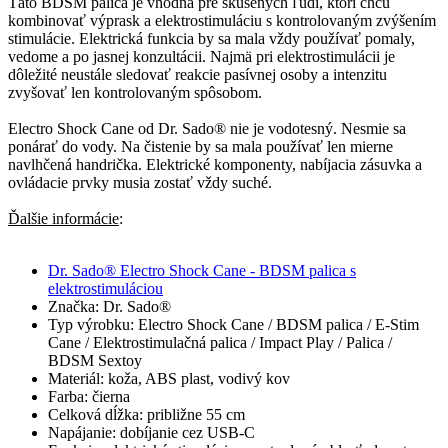
Táto BDSM palica je vhodná pre skúsených ľudí, ktorí chcú
kombinovať výprask a elektrostimuláciu s kontrolovaným zvýšením
stimulácie. Elektrická funkcia by sa mala vždy používať pomaly,
vedome a po jasnej konzultácii. Najmä pri elektrostimulácii je
dôležité neustále sledovať reakcie pasívnej osoby a intenzitu
zvyšovať len kontrolovaným spôsobom.
Electro Shock Cane od Dr. Sado® nie je vodotesný. Nesmie sa
ponárať do vody. Na čistenie by sa mala používať len mierne
navlhčená handrička. Elektrické komponenty, nabíjacia zásuvka a
ovládacie prvky musia zostať vždy suché.
Ďalšie informácie
:
Dr. Sado® Electro Shock Cane - BDSM palica s
elektrostimuláciou
Značka: Dr. Sado®
Typ výrobku: Electro Shock Cane / BDSM palica / E-Stim
Cane / Elektrostimulačná palica / Impact Play / Palica /
BDSM Sextoy
Materiál: koža, ABS plast, vodivý kov
Farba: čierna
Celková dĺžka: približne 55 cm
Napájanie: dobíjanie cez USB-C