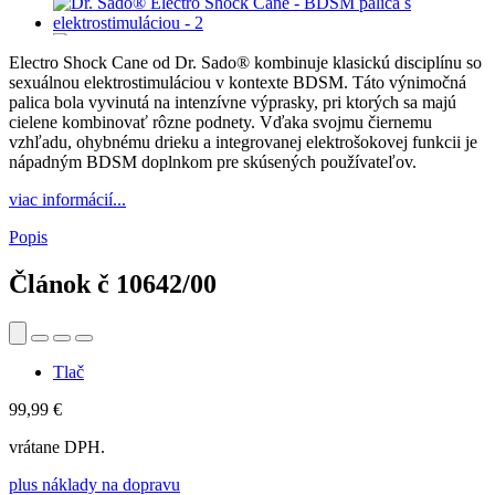
Electro Shock Cane od Dr. Sado® kombinuje klasickú disciplínu so
sexuálnou elektrostimuláciou v kontexte BDSM. Táto výnimočná
palica bola vyvinutá na intenzívne výprasky, pri ktorých sa majú
cielene kombinovať rôzne podnety. Vďaka svojmu čiernemu
vzhľadu, ohybnému drieku a integrovanej elektrošokovej funkcii je
nápadným BDSM doplnkom pre skúsených používateľov.
viac informácií...
Popis
Článok č
10642/00
Tlač
99,99 €
vrátane DPH.
plus náklady na dopravu