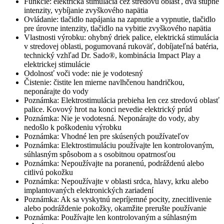
Funkcie: elektrická stimulácia cez stredovú oblasť, dva stupne
intenzity, vybíjanie zvyškového napätia
Ovládanie: tlačidlo napájania na zapnutie a vypnutie, tlačidlo
pre úrovne intenzity, tlačidlo na vybitie zvyškového napätia
Vlastnosti výrobku: ohybný driek palice, elektrická stimulácia
v stredovej oblasti, pogumovaná rukoväť, dobíjateľná batéria,
technický vzhľad Dr. Sado®, kombinácia Impact Play a
elektrickej stimulácie
Odolnosť voči vode: nie je vodotesný
Čistenie: čistite len mierne navlhčenou handričkou,
neponárajte do vody
Poznámka: Elektrostimulácia prebieha len cez stredovú oblasť
palice. Kovový hrot na konci nevedie elektrický prúd
Poznámka: Nie je vodotesná. Neponárajte do vody, aby
nedošlo k poškodeniu výrobku
Poznámka: Vhodné len pre skúsených používateľov
Poznámka: Elektrostimuláciu používajte len kontrolovaným,
súhlasným spôsobom a s osobitnou opatrnosťou
Poznámka: Nepoužívajte na poranenú, podráždenú alebo
citlivú pokožku
Poznámka: Nepoužívajte v oblasti srdca, hlavy, krku alebo
implantovaných elektronických zariadení
Poznámka: Ak sa vyskytnú nepríjemné pocity, znecitlivenie
alebo podráždenie pokožky, okamžite prerušte používanie
Poznámka: Používajte len kontrolovaným a súhlasným