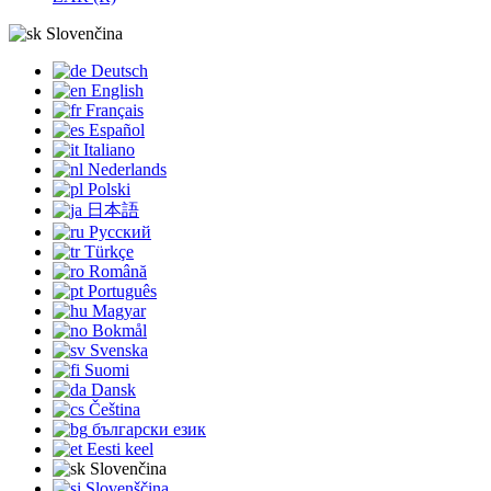
Slovenčina
Deutsch
English
Français
Español
Italiano
Nederlands
Polski
日本語
Русский
Türkçe
Română
Português
Magyar
Bokmål
Svenska
Suomi
Dansk
Čeština
български език
Eesti keel
Slovenčina
Slovenščina