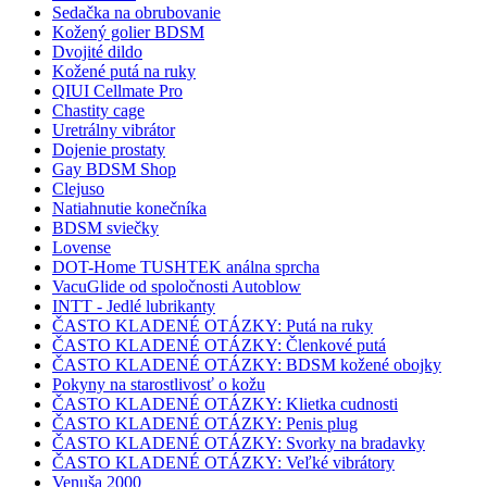
Sedačka na obrubovanie
Kožený golier BDSM
Dvojité dildo
Kožené putá na ruky
QIUI Cellmate Pro
Chastity cage
Uretrálny vibrátor
Dojenie prostaty
Gay BDSM Shop
Clejuso
Natiahnutie konečníka
BDSM sviečky
Lovense
DOT-Home TUSHTEK análna sprcha
VacuGlide od spoločnosti Autoblow
INTT - Jedlé lubrikanty
ČASTO KLADENÉ OTÁZKY: Putá na ruky
ČASTO KLADENÉ OTÁZKY: Členkové putá
ČASTO KLADENÉ OTÁZKY: BDSM kožené obojky
Pokyny na starostlivosť o kožu
ČASTO KLADENÉ OTÁZKY: Klietka cudnosti
ČASTO KLADENÉ OTÁZKY: Penis plug
ČASTO KLADENÉ OTÁZKY: Svorky na bradavky
ČASTO KLADENÉ OTÁZKY: Veľké vibrátory
Venuša 2000