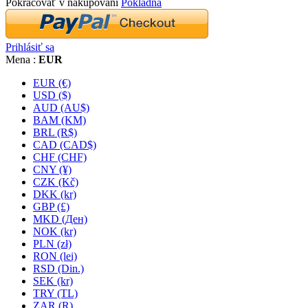
Pokračovať v nakupovaní
Pokladňa
Prihlásiť sa
Mena :
EUR
EUR (€)
USD ($)
AUD (AU$)
BAM (KM)
BRL (R$)
CAD (CAD$)
CHF (CHF)
CNY (¥)
CZK (Kč)
DKK (kr)
GBP (£)
MKD (Ден)
NOK (kr)
PLN (zł)
RON (lei)
RSD (Din.)
SEK (kr)
TRY (TL)
ZAR (R)