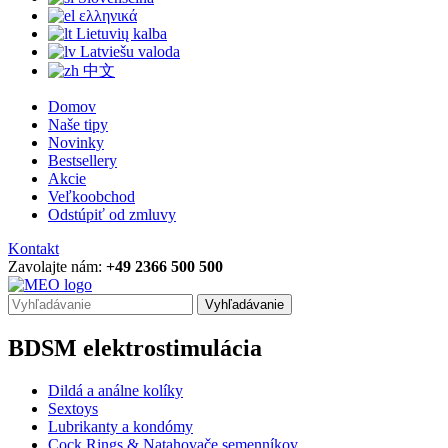
ελληνικά
Lietuvių kalba
Latviešu valoda
中文
Domov
Naše tipy
Novinky
Bestsellery
Akcie
Veľkoobchod
Odstúpiť od zmluvy
Kontakt
Zavolajte nám:
+49 2366 500 500
Vyhľadávanie
BDSM elektrostimulácia
Dildá a análne kolíky
Sextoys
Lubrikanty a kondómy
Cock Rings & Natahovače semenníkov