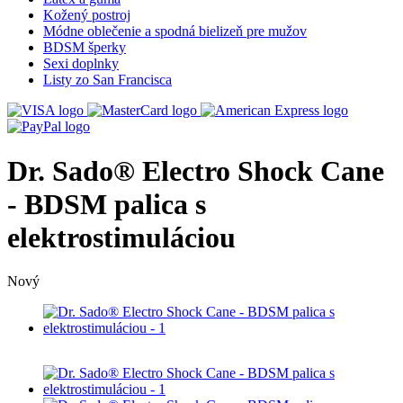
Kožený postroj
Módne oblečenie a spodná bielizeň pre mužov
BDSM šperky
Sexi doplnky
Listy zo San Francisca
Dr. Sado® Electro Shock Cane
- BDSM palica s
elektrostimuláciou
Nový