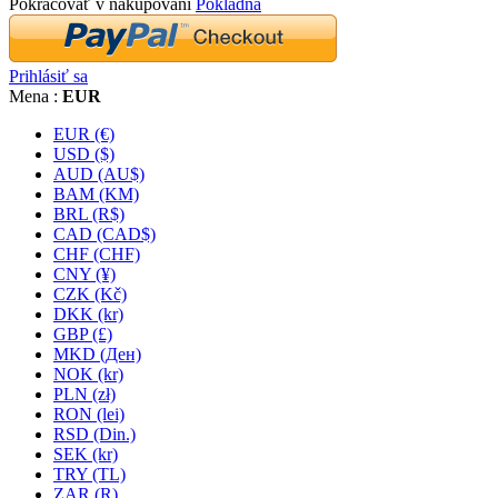
Pokračovať v nakupovaní
Pokladňa
Prihlásiť sa
Mena :
EUR
EUR (€)
USD ($)
AUD (AU$)
BAM (KM)
BRL (R$)
CAD (CAD$)
CHF (CHF)
CNY (¥)
CZK (Kč)
DKK (kr)
GBP (£)
MKD (Ден)
NOK (kr)
PLN (zł)
RON (lei)
RSD (Din.)
SEK (kr)
TRY (TL)
ZAR (R)