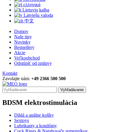
ελληνικά
Lietuvių kalba
Latviešu valoda
中文
Domov
Naše tipy
Novinky
Bestsellery
Akcie
Veľkoobchod
Odstúpiť od zmluvy
Kontakt
Zavolajte nám:
+49 2366 500 500
Vyhľadávanie
BDSM elektrostimulácia
Dildá a análne kolíky
Sextoys
Lubrikanty a kondómy
Cock Rings & Natahovače semenníkov