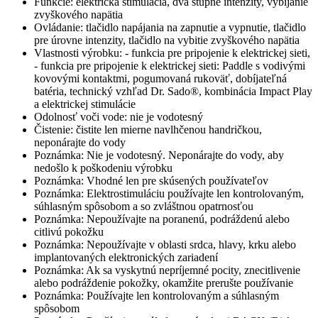
Funkcie: elektrická stimulácia, dva stupne intenzity, vybíjanie
zvyškového napätia
Ovládanie: tlačidlo napájania na zapnutie a vypnutie, tlačidlo
pre úrovne intenzity, tlačidlo na vybitie zvyškového napätia
Vlastnosti výrobku: - funkcia pre pripojenie k elektrickej sieti,
- funkcia pre pripojenie k elektrickej sieti: Paddle s vodivými
kovovými kontaktmi, pogumovaná rukoväť, dobíjateľná
batéria, technický vzhľad Dr. Sado®, kombinácia Impact Play
a elektrickej stimulácie
Odolnosť voči vode: nie je vodotesný
Čistenie: čistite len mierne navlhčenou handričkou,
neponárajte do vody
Poznámka: Nie je vodotesný. Neponárajte do vody, aby
nedošlo k poškodeniu výrobku
Poznámka: Vhodné len pre skúsených používateľov
Poznámka: Elektrostimuláciu používajte len kontrolovaným,
súhlasným spôsobom a so zvláštnou opatrnosťou
Poznámka: Nepoužívajte na poranenú, podráždenú alebo
citlivú pokožku
Poznámka: Nepoužívajte v oblasti srdca, hlavy, krku alebo
implantovaných elektronických zariadení
Poznámka: Ak sa vyskytnú nepríjemné pocity, znecitlivenie
alebo podráždenie pokožky, okamžite prerušte používanie
Poznámka: Používajte len kontrolovaným a súhlasným
spôsobom