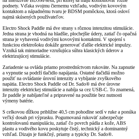
na intenzívne BDSM-sesii, pri ktorej sa majú kombinovať rôzne
podnety. Vďaka svojmu čiernemu vzhľadu, vodivým kovovým
kontaktom a nápadnému tvaru je BDSM pomôckou, ktorá osloví
najmä skúsených používateľov.
Electro Shock Paddle má dve strany s rôznou intenzitou stimulácie.
Jedna strana je vhodná na hladšie, plochejšie údery, zatiaľ čo opačná
strana je vybavená vodivými kovovými kontaktmi. V spojení s
funkciou elektrošoku dokáže generovať ďalšie elektrické impulzy.
Vzniká tak mimoriadne vzrušujúca súhra klasických úderov a
elektrizujúcej stimulácie.
Zariadenie sa ovláda priamo prostredníctvom rukoväte. Na zapnutie
a vypnutie sa podrží tlačidlo napájania. Ostatné tlačidlá možno
použiť na ovládanie úrovní intenzity a vybíjanie zvyškového
napätia. Electro Shock Paddle od Dr. Sado® má dve úrovne
intenzity elektrickej stimulácie a nabíja sa cez USB-C. To znamená,
že paddle je nabíjateľné a pripravené na použitie bez nutnosti
výmeny batérie.
S celkovou dĺžkou približne 40,5 cm pohodlne sedí v ruke a ponúka
veľký dosah pri výprasku. Pogumovaná rukoväť zabezpečuje
kontrolovanú manipuláciu, zatiaľ čo povrch pádla z kože, ABS
plastu a vodivého kovu poskytuje čistý, technický a dominantný
vzhľad. Dizajn je funkčný, priamy a typicky Dr. Sado®.