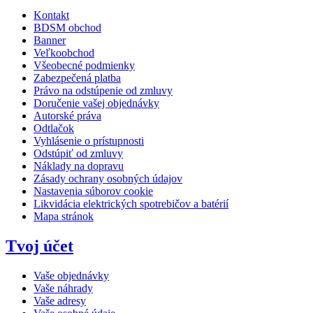
Kontakt
BDSM obchod
Banner
Veľkoobchod
Všeobecné podmienky
Zabezpečená platba
Právo na odstúpenie od zmluvy
Doručenie vašej objednávky
Autorské práva
Odtlačok
Vyhlásenie o prístupnosti
Odstúpiť od zmluvy
Náklady na dopravu
Zásady ochrany osobných údajov
Nastavenia súborov cookie
Likvidácia elektrických spotrebičov a batérií
Mapa stránok
Tvoj účet
Vaše objednávky
Vaše náhrady
Vaše adresy