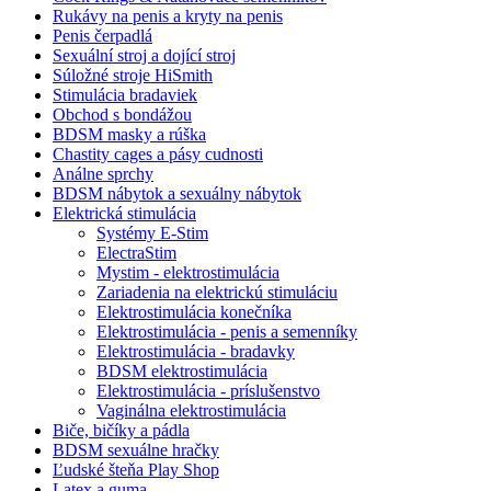
Rukávy na penis a kryty na penis
Penis čerpadlá
Sexuální stroj a dojící stroj
Súložné stroje HiSmith
Stimulácia bradaviek
Obchod s bondážou
BDSM masky a rúška
Chastity cages a pásy cudnosti
Análne sprchy
BDSM nábytok a sexuálny nábytok
Elektrická stimulácia
Systémy E-Stim
ElectraStim
Mystim - elektrostimulácia
Zariadenia na elektrickú stimuláciu
Elektrostimulácia konečníka
Elektrostimulácia - penis a semenníky
Elektrostimulácia - bradavky
BDSM elektrostimulácia
Elektrostimulácia - príslušenstvo
Vaginálna elektrostimulácia
Biče, bičíky a pádla
BDSM sexuálne hračky
Ľudské šteňa Play Shop
Latex a guma