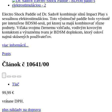
Electro Shock Paddle od Dr. Sado® kombinuje silnú Impact Play s
sexuálnou elektrostimuláciou. Toto výnimočné paddle bolo vyvinuté
pre intenzívne BDSM-sesii, pri ktorej sa majú kombinovať rôzne
podnety. Vďaka svojmu čiernemu vzhľadu, vodivým kovovým
kontaktom a výraznému tvaru je BDSM doplnkom, ktorý osloví
najmä skúsených používateľov.
viac informácií...
Popis
Článok č
10641/00
Tlač
99,99 €
vrátane DPH.
plus náklady na dopravu