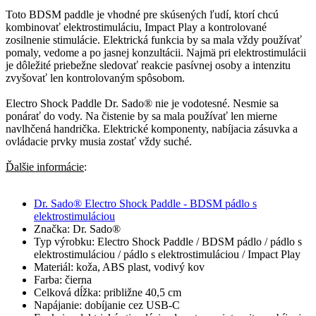
Toto BDSM paddle je vhodné pre skúsených ľudí, ktorí chcú
kombinovať elektrostimuláciu, Impact Play a kontrolované
zosilnenie stimulácie. Elektrická funkcia by sa mala vždy používať
pomaly, vedome a po jasnej konzultácii. Najmä pri elektrostimulácii
je dôležité priebežne sledovať reakcie pasívnej osoby a intenzitu
zvyšovať len kontrolovaným spôsobom.
Electro Shock Paddle Dr. Sado® nie je vodotesné. Nesmie sa
ponárať do vody. Na čistenie by sa mala používať len mierne
navlhčená handrička. Elektrické komponenty, nabíjacia zásuvka a
ovládacie prvky musia zostať vždy suché.
Ďalšie informácie
:
Dr. Sado® Electro Shock Paddle - BDSM pádlo s
elektrostimuláciou
Značka: Dr. Sado®
Typ výrobku: Electro Shock Paddle / BDSM pádlo / pádlo s
elektrostimuláciou / pádlo s elektrostimuláciou / Impact Play
Materiál: koža, ABS plast, vodivý kov
Farba: čierna
Celková dĺžka: približne 40,5 cm
Napájanie: dobíjanie cez USB-C