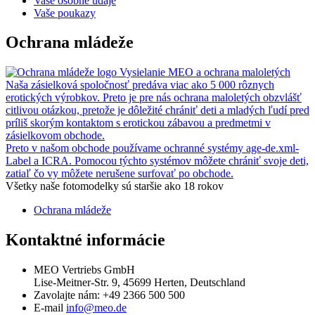
Vaše osobné údaje
Vaše poukazy
Ochrana mládeže
Vysielanie MEO a ochrana maloletých
Naša zásielková spoločnosť predáva viac ako 5 000 rôznych
erotických výrobkov. Preto je pre nás ochrana maloletých obzvlášť
citlivou otázkou, pretože je dôležité chrániť deti a mladých ľudí pred
príliš skorým kontaktom s erotickou zábavou a predmetmi v
zásielkovom obchode.
Preto v našom obchode používame ochranné systémy age-de.xml-
Label a ICRA. Pomocou týchto systémov môžete chrániť svoje deti,
zatiaľ čo vy môžete nerušene surfovať po obchode.
Všetky naše fotomodelky sú staršie ako 18 rokov
Ochrana mládeže
Kontaktné informácie
MEO Vertriebs GmbH
Lise-Meitner-Str. 9, 45699 Herten, Deutschland
Zavolajte nám:
+49 2366 500 500
E-mail
info@meo.de