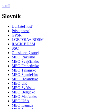
scroll
Slovník
Udržateľnosť
Prístupnosť
GPSR
LGBTQIA+ BDSM
RACK BDSM
SSC
Oneskorený sprej
MEO Rakúsko
MEO Švajčiarsko
MEO Francúzsko
MEO Taliansko
MEO Španielsko
MEO Holandsko
MEO UK
MEO Švédsko
MEO Belgicko
MEO Maďarsko
MEO USA
MEO Kanada