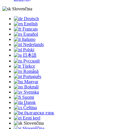
Slovenčina
Deutsch
English
Français
Español
Italiano
Nederlands
Polski
日本語
Русский
Türkçe
Română
Português
Magyar
Bokmål
Svenska
Suomi
Dansk
Čeština
български език
Eesti keel
Slovenčina
Slovenščina