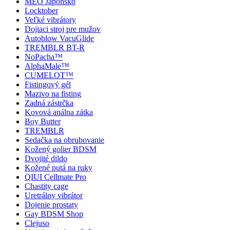
MEO Japonsko
Locktober
Veľké vibrátory
Dojiaci stroj pre mužov
Autoblow VacuGlide
TREMBLR BT-R
NoPacha™
AlphaMale™
CUMELOT™
Fistingový gél
Mazivo na fisting
Zadná zástrčka
Kovová análna zátka
Boy Butter
TREMBLR
Sedačka na obrubovanie
Kožený golier BDSM
Dvojité dildo
Kožené putá na ruky
QIUI Cellmate Pro
Chastity cage
Uretrálny vibrátor
Dojenie prostaty
Gay BDSM Shop
Clejuso