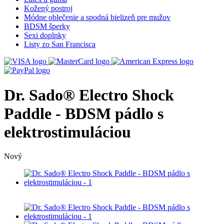
Kožený postroj
Módne oblečenie a spodná bielizeň pre mužov
BDSM šperky
Sexi doplnky
Listy zo San Francisca
Dr. Sado® Electro Shock
Paddle - BDSM pádlo s
elektrostimuláciou
Nový