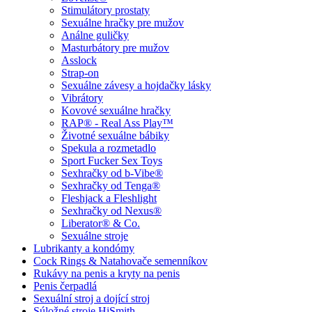
Stimulátory prostaty
Sexuálne hračky pre mužov
Análne guličky
Masturbátory pre mužov
Asslock
Strap-on
Sexuálne závesy a hojdačky lásky
Vibrátory
Kovové sexuálne hračky
RAP® - Real Ass Play™
Životné sexuálne bábiky
Spekula a rozmetadlo
Sport Fucker Sex Toys
Sexhračky od b-Vibe®
Sexhračky od Tenga®
Fleshjack a Fleshlight
Sexhračky od Nexus®
Liberator® & Co.
Sexuálne stroje
Lubrikanty a kondómy
Cock Rings & Natahovače semenníkov
Rukávy na penis a kryty na penis
Penis čerpadlá
Sexuální stroj a dojící stroj
Súložné stroje HiSmith