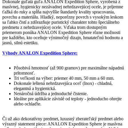
Dokonale guľatá guľa ANALON Expedition Sphere, vyrobená z
masívnej, hygienicky nezávadnej nehrdzavejúcej ocele, je príjemne
ťažká do ruky a spĺňa najvyššie štandardy kvality spracovania,
povrchu a materiálu. Hladký, neporézny povrch s vysokým leskom
sa ľahko čistí a zdôrazňuje puristický charakter tohto špeciálneho
predmetu z nehrdzavejúcej ocele. Vďaka trom dostupným
priemerom ponúka ANALON Expedition Sphere rôzne možnosti
pre každého, kto oceňuje výnimočný dizajn, hmatateľnú hodnotu a
jasnú, silnú estetiku.
Výhody ANALON Expedition Sphere:
Pôsobivá hmotnosť (až 900 gramov) pre maximálne nápadnú
prítomnosť.
Tri veľkosti na výber: priemer 40 mm, 50 mm a 60 mm.
Dokonale leštená nehrdzavejúca oceľ (Inox) - chladná,
elegantná a hygienická.
Nenáročná údržba a jednoduché čistenie.
Ideálne pre aplikácie závislé od teploty - jednoducho ohrejte
alebo ochlaďte.
Či už ako dekoratívny predmet, luxusný zberateľský predmet alebo
výrazný statement piece: ANALON Expedition Sphere je masívna