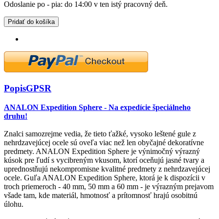
Odoslanie po - pia: do 14:00 v ten istý pracovný deň.
Pridať do košíka
Popis
GPSR
ANALON Expedition Sphere - Na expedície špeciálneho
druhu!
Znalci samozrejme vedia, že tieto ťažké, vysoko leštené gule z
nehrdzavejúcej ocele sú oveľa viac než len obyčajné dekoratívne
predmety. ANALON Expedition Sphere je výnimočný výrazný
kúsok pre ľudí s vycibreným vkusom, ktorí oceňujú jasné tvary a
uprednostňujú nekompromisne kvalitné predmety z nehrdzavejúcej
ocele. Guľa ANALON Expedition Sphere, ktorá je k dispozícii v
troch priemeroch - 40 mm, 50 mm a 60 mm - je výrazným prejavom
všade tam, kde materiál, hmotnosť a prítomnosť hrajú osobitnú
úlohu.