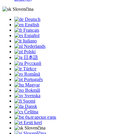
Slovenčina
Deutsch
English
Français
Español
Italiano
Nederlands
Polski
日本語
Русский
Türkçe
Română
Português
Magyar
Bokmål
Svenska
Suomi
Dansk
Čeština
български език
Eesti keel
Slovenčina
Slovenščina