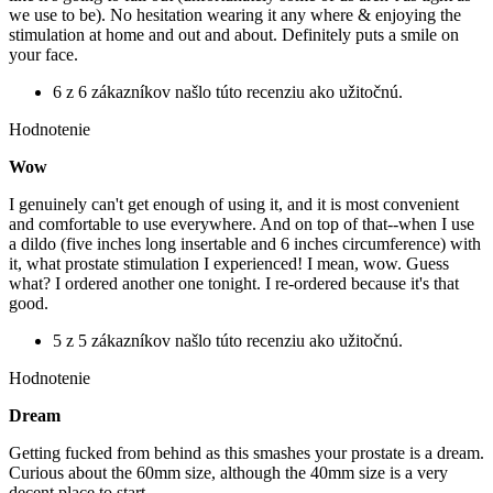
we use to be). No hesitation wearing it any where & enjoying the
stimulation at home and out and about. Definitely puts a smile on
your face.
6 z 6 zákazníkov našlo túto recenziu ako užitočnú.
Hodnotenie
Wow
I genuinely can't get enough of using it, and it is most convenient
and comfortable to use everywhere. And on top of that--when I use
a dildo (five inches long insertable and 6 inches circumference) with
it, what prostate stimulation I experienced! I mean, wow. Guess
what? I ordered another one tonight. I re-ordered because it's that
good.
5 z 5 zákazníkov našlo túto recenziu ako užitočnú.
Hodnotenie
Dream
Getting fucked from behind as this smashes your prostate is a dream.
Curious about the 60mm size, although the 40mm size is a very
decent place to start.