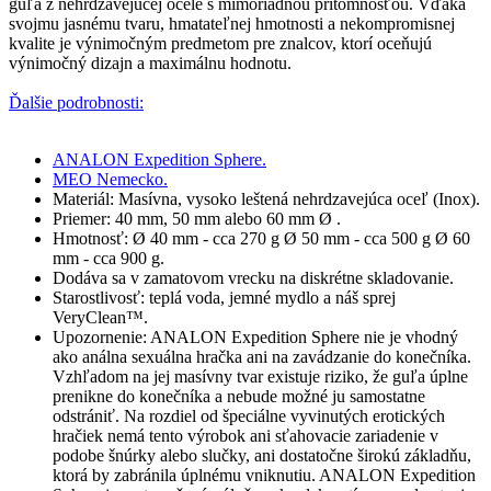
guľa z nehrdzavejúcej ocele s mimoriadnou prítomnosťou. Vďaka
svojmu jasnému tvaru, hmatateľnej hmotnosti a nekompromisnej
kvalite je výnimočným predmetom pre znalcov, ktorí oceňujú
výnimočný dizajn a maximálnu hodnotu.
Ďalšie podrobnosti:
ANALON Expedition Sphere.
MEO Nemecko.
Materiál: Masívna, vysoko leštená nehrdzavejúca oceľ (Inox).
Priemer: 40 mm, 50 mm alebo 60 mm Ø .
Hmotnosť: Ø 40 mm - cca 270 g Ø 50 mm - cca 500 g Ø 60
mm - cca 900 g.
Dodáva sa v zamatovom vrecku na diskrétne skladovanie.
Starostlivosť: teplá voda, jemné mydlo a náš sprej
VeryClean™.
Upozornenie: ANALON Expedition Sphere nie je vhodný
ako análna sexuálna hračka ani na zavádzanie do konečníka.
Vzhľadom na jej masívny tvar existuje riziko, že guľa úplne
prenikne do konečníka a nebude možné ju samostatne
odstrániť. Na rozdiel od špeciálne vyvinutých erotických
hračiek nemá tento výrobok ani sťahovacie zariadenie v
podobe šnúrky alebo slučky, ani dostatočne širokú základňu,
ktorá by zabránila úplnému vniknutiu. ANALON Expedition