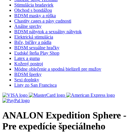
Stimulácia bradaviek
Obchod s bondážou
BDSM masky a rúška
Chastity cages a pásy cudnosti
Análne sprchy
BDSM nábytok a sexuálny nábytok
Elektrická stimulácia
Biče, bičíky a pádla
BDSM sexuálne hračky
Ľudské šteňa Play Shop
Latex a guma
Kožený postroj
Módne oblečenie a spodná bielizeň pre mužov
BDSM šperky
Sexi doplnky
Listy zo San Francisca
ANALON Expedition Sphere -
Pre expedície špeciálneho