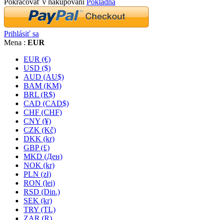
Pokračovať v nakupovaní
Pokladňa
Prihlásiť sa
Mena :
EUR
EUR (€)
USD ($)
AUD (AU$)
BAM (KM)
BRL (R$)
CAD (CAD$)
CHF (CHF)
CNY (¥)
CZK (Kč)
DKK (kr)
GBP (£)
MKD (Ден)
NOK (kr)
PLN (zł)
RON (lei)
RSD (Din.)
SEK (kr)
TRY (TL)
ZAR (R)