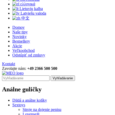
ελληνικά
Lietuvių kalba
Latviešu valoda
中文
Domov
Naše tipy
Novinky
Bestsellery
Akcie
Veľkoobchod
Odstúpiť od zmluvy
Kontakt
Zavolajte nám:
+49 2366 500 500
Vyhľadávanie
Análne guličky
Dildá a análne kolíky
Sextoys
Stroje na dojenie penisu
Lovense®