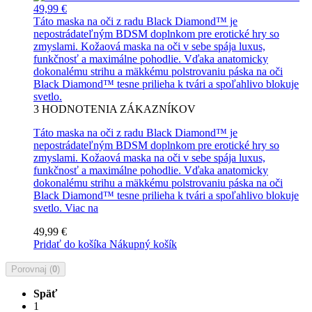
49,99 €
Táto maska na oči z radu Black Diamond™ je
nepostrádateľným BDSM doplnkom pre erotické hry so
zmyslami. Kožaová maska na oči v sebe spája luxus,
funkčnosť a maximálne pohodlie. Vďaka anatomicky
dokonalému strihu a mäkkému polstrovaniu páska na oči
Black Diamond™ tesne prilieha k tvári a spoľahlivo blokuje
svetlo.
3
HODNOTENIA ZÁKAZNÍKOV
Táto maska na oči z radu Black Diamond™ je
nepostrádateľným BDSM doplnkom pre erotické hry so
zmyslami. Kožaová maska na oči v sebe spája luxus,
funkčnosť a maximálne pohodlie. Vďaka anatomicky
dokonalému strihu a mäkkému polstrovaniu páska na oči
Black Diamond™ tesne prilieha k tvári a spoľahlivo blokuje
svetlo.
Viac na
49,99 €
Pridať do košíka
Nákupný košík
Porovnaj (
0
)
Späť
1