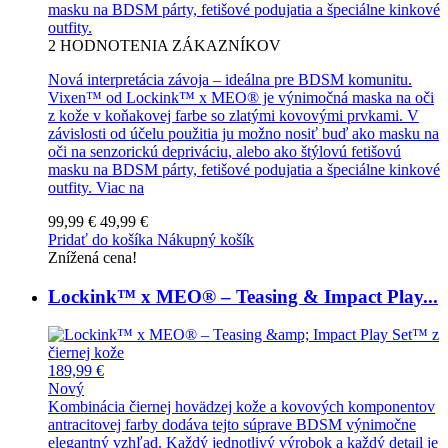
masku na BDSM párty, fetišové podujatia a špeciálne kinkové
outfity.
2
HODNOTENIA ZÁKAZNÍKOV
Nová interpretácia závoja – ideálna pre BDSM komunitu.
Vixen™ od Lockink™ x MEO® je výnimočná maska na oči
z kože v koňakovej farbe so zlatými kovovými prvkami. V
závislosti od účelu použitia ju možno nosiť buď ako masku na
oči na senzorickú depriváciu, alebo ako štýlovú fetišovú
masku na BDSM párty, fetišové podujatia a špeciálne kinkové
outfity.
Viac na
99,99 €
49,99 €
Pridať do košíka
Nákupný košík
Znížená cena!
Lockink™ x MEO® – Teasing & Impact Play...
189,99 €
Nový
Kombinácia čiernej hovädzej kože a kovových komponentov
antracitovej farby dodáva tejto súprave BDSM výnimočne
elegantný vzhľad. Každý jednotlivý výrobok a každý detail je