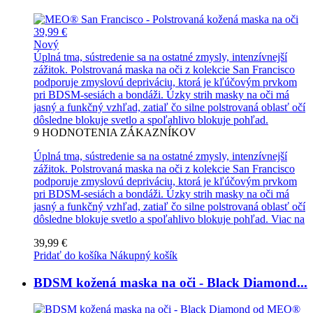
39,99 €
Nový
Úplná tma, sústredenie sa na ostatné zmysly, intenzívnejší
zážitok. Polstrovaná maska na oči z kolekcie San Francisco
podporuje zmyslovú depriváciu, ktorá je kľúčovým prvkom
pri BDSM-sesiách a bondáži. Úzky strih masky na oči má
jasný a funkčný vzhľad, zatiaľ čo silne polstrovaná oblasť očí
dôsledne blokuje svetlo a spoľahlivo blokuje pohľad.
9
HODNOTENIA ZÁKAZNÍKOV
Úplná tma, sústredenie sa na ostatné zmysly, intenzívnejší
zážitok. Polstrovaná maska na oči z kolekcie San Francisco
podporuje zmyslovú depriváciu, ktorá je kľúčovým prvkom
pri BDSM-sesiách a bondáži. Úzky strih masky na oči má
jasný a funkčný vzhľad, zatiaľ čo silne polstrovaná oblasť očí
dôsledne blokuje svetlo a spoľahlivo blokuje pohľad.
Viac na
39,99 €
Pridať do košíka
Nákupný košík
BDSM kožená maska na oči - Black Diamond...