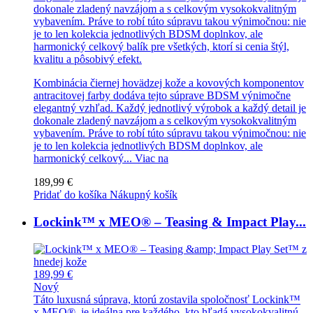
dokonale zladený navzájom a s celkovým vysokokvalitným
vybavením. Práve to robí túto súpravu takou výnimočnou: nie
je to len kolekcia jednotlivých BDSM doplnkov, ale
harmonický celkový balík pre všetkých, ktorí si cenia štýl,
kvalitu a pôsobivý efekt.
Kombinácia čiernej hovädzej kože a kovových komponentov
antracitovej farby dodáva tejto súprave BDSM výnimočne
elegantný vzhľad. Každý jednotlivý výrobok a každý detail je
dokonale zladený navzájom a s celkovým vysokokvalitným
vybavením. Práve to robí túto súpravu takou výnimočnou: nie
je to len kolekcia jednotlivých BDSM doplnkov, ale
harmonický celkový...
Viac na
189,99 €
Pridať do košíka
Nákupný košík
Lockink™ x MEO® – Teasing & Impact Play...
189,99 €
Nový
Táto luxusná súprava, ktorú zostavila spoločnosť Lockink™
x MEO®, je ideálna pre každého, kto hľadá vysokokvalitnú