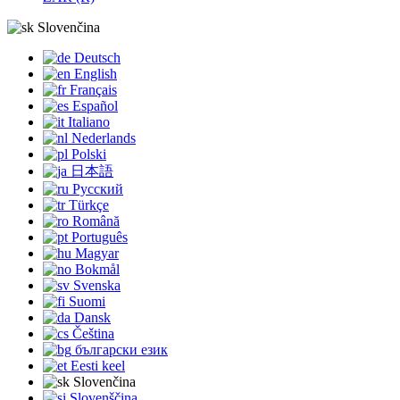
Slovenčina
Deutsch
English
Français
Español
Italiano
Nederlands
Polski
日本語
Русский
Türkçe
Română
Português
Magyar
Bokmål
Svenska
Suomi
Dansk
Čeština
български език
Eesti keel
Slovenčina
Slovenščina