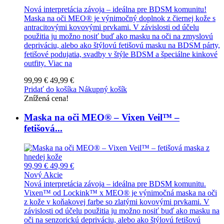
Nová interpretácia závoja – ideálna pre BDSM komunitu!
Maska na oči MEO® je výnimočný doplnok z čiernej kože s
antracitovými kovovými prvkami. V závislosti od účelu
použitia ju možno nosiť buď ako masku na oči na zmyslovú
depriváciu, alebo ako štýlovú fetišovú masku na BDSM párty,
fetišové podujatia, svadby v štýle BDSM a špeciálne kinkové
outfity.
Viac na
99,99 €
49,99 €
Pridať do košíka
Nákupný košík
Znížená cena!
Maska na oči MEO® – Vixen Veil™ –
fetišová...
99,99 €
49,99 €
Nový
Akcie
Nová interpretácia závoja – ideálna pre BDSM komunitu.
Vixen™ od Lockink™ x MEO® je výnimočná maska na oči
z kože v koňakovej farbe so zlatými kovovými prvkami. V
závislosti od účelu použitia ju možno nosiť buď ako masku na
oči na senzorickú depriváciu, alebo ako štýlovú fetišovú