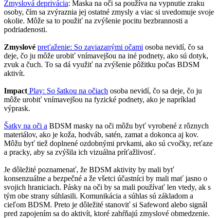
Zmyslová deprivácia
: Maska na oči sa používa na vypnutie zraku
osoby, čím sa zvýraznia jej ostatné zmysly a viac si uvedomuje svoje
okolie. Môže sa to použiť na zvýšenie pocitu bezbrannosti a
podriadenosti.
Zmyslové
preťaženie: So zaviazanými očami
osoba nevidí, čo sa
deje, čo ju môže urobiť vnímavejšou na iné podnety, ako sú dotyk,
zvuk a čuch. To sa dá využiť na zvýšenie pôžitku počas BDSM
aktivít.
Impact
Play: So šatkou na očiach
osoba nevidí, čo sa deje, čo ju
môže urobiť vnímavejšou na fyzické podnety, ako je napríklad
výprask.
Šatky na oči a
BDSM masky na oči môžu byť vyrobené z rôznych
materiálov, ako je koža, hodváb, satén, zamat a dokonca aj kov.
Môžu byť tiež doplnené ozdobnými prvkami, ako sú cvočky, reťaze
a pracky, aby sa zvýšila ich vizuálna príťažlivosť.
Je dôležité poznamenať, že BDSM aktivity by mali byť
konsenzuálne a bezpečné a že všetci účastníci by mali mať jasno o
svojich hraniciach. Pásky na oči by sa mali používať len vtedy, ak s
tým obe strany súhlasili. Komunikácia a súhlas sú základom a
cieľom BDSM. Preto je dôležité stanoviť si Safeword alebo signál
pred zapojením sa do aktivít, ktoré zahŕňajú zmyslové obmedzenie.