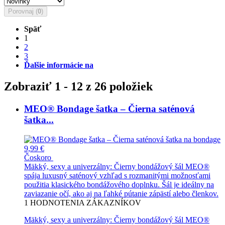
Porovnaj (
0
)
Späť
1
2
3
Ďalšie informácie na
Zobraziť 1 - 12 z 26 položiek
MEO® Bondage šatka – Čierna saténová
šatka...
9,99 €
Čoskoro
Mäkký, sexy a univerzálny: Čierny bondážový šál MEO®
spája luxusný saténový vzhľad s rozmanitými možnosťami
použitia klasického bondážového doplnku. Šál je ideálny na
zaviazanie očí, ako aj na ľahké pútanie zápästí alebo členkov.
1
HODNOTENIA ZÁKAZNÍKOV
Mäkký, sexy a univerzálny: Čierny bondážový šál MEO®