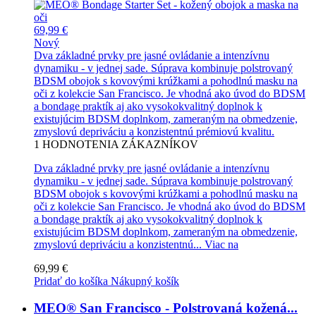
69,99 €
Nový
Dva základné prvky pre jasné ovládanie a intenzívnu
dynamiku - v jednej sade. Súprava kombinuje polstrovaný
BDSM obojok s kovovými krúžkami a pohodlnú masku na
oči z kolekcie San Francisco. Je vhodná ako úvod do BDSM
a bondage praktík aj ako vysokokvalitný doplnok k
existujúcim BDSM doplnkom, zameraným na obmedzenie,
zmyslovú depriváciu a konzistentnú prémiovú kvalitu.
1
HODNOTENIA ZÁKAZNÍKOV
Dva základné prvky pre jasné ovládanie a intenzívnu
dynamiku - v jednej sade. Súprava kombinuje polstrovaný
BDSM obojok s kovovými krúžkami a pohodlnú masku na
oči z kolekcie San Francisco. Je vhodná ako úvod do BDSM
a bondage praktík aj ako vysokokvalitný doplnok k
existujúcim BDSM doplnkom, zameraným na obmedzenie,
zmyslovú depriváciu a konzistentnú...
Viac na
69,99 €
Pridať do košíka
Nákupný košík
MEO® San Francisco - Polstrovaná kožená...