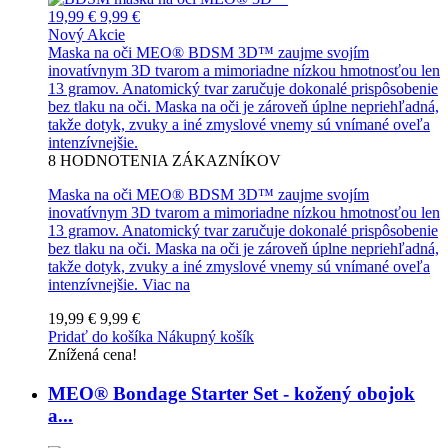
19,99 €
9,99 €
Nový
Akcie
Maska na oči MEO® BDSM 3D™ zaujme svojím
inovatívnym 3D tvarom a mimoriadne nízkou hmotnosťou len
13 gramov. Anatomický tvar zaručuje dokonalé prispôsobenie
bez tlaku na oči. Maska na oči je zároveň úplne nepriehľadná,
takže dotyk, zvuky a iné zmyslové vnemy sú vnímané oveľa
intenzívnejšie.
8
HODNOTENIA ZÁKAZNÍKOV
Maska na oči MEO® BDSM 3D™ zaujme svojím
inovatívnym 3D tvarom a mimoriadne nízkou hmotnosťou len
13 gramov. Anatomický tvar zaručuje dokonalé prispôsobenie
bez tlaku na oči. Maska na oči je zároveň úplne nepriehľadná,
takže dotyk, zvuky a iné zmyslové vnemy sú vnímané oveľa
intenzívnejšie.
Viac na
19,99 €
9,99 €
Pridať do košíka
Nákupný košík
Znížená cena!
MEO® Bondage Starter Set - kožený obojok
a...