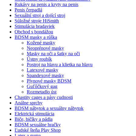
Rukávy na penis a kryty na penis
Penis čerpadlá
Sexuální stroj a dojící stroj
Súložné stroje HiSmith
Stimulácia bradaviek
Obchod s bondážou
BDSM masky a rúška
Kožené masky
Neoprénové masky
Masky na oči a šatky na oči
Ústny roubík
Postroj na hlavu a klietka na hlavu
Latexové masky
Spandexové masky
Plynové masky BDSM
Guľôčkový gag
Rozmetadlo úst
Chastity cages a pásy cudnosti
Análne sprchy
BDSM nábytok a sexuálny nábytok
Elektrická stimulácia
Biče, bičíky a pádla
BDSM sexuálne hračky
Ľudské šteňa Play Shop
Latex a guma