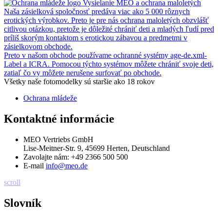
Vysielanie MEO a ochrana maloletých
Naša zásielková spoločnosť predáva viac ako 5 000 rôznych
erotických výrobkov. Preto je pre nás ochrana maloletých obzvlášť
citlivou otázkou, pretože je dôležité chrániť deti a mladých ľudí pred
príliš skorým kontaktom s erotickou zábavou a predmetmi v
zásielkovom obchode.
Preto v našom obchode používame ochranné systémy age-de.xml-
Label a ICRA. Pomocou týchto systémov môžete chrániť svoje deti,
zatiaľ čo vy môžete nerušene surfovať po obchode.
Všetky naše fotomodelky sú staršie ako 18 rokov
Ochrana mládeže
Kontaktné informácie
MEO Vertriebs GmbH
Lise-Meitner-Str. 9, 45699 Herten, Deutschland
Zavolajte nám:
+49 2366 500 500
E-mail
info@meo.de
scroll
Slovník