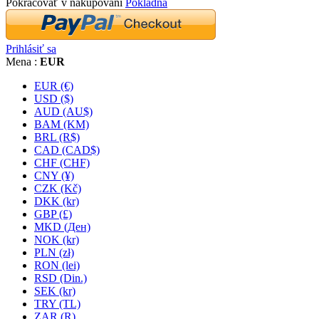
Pokračovať v nakupovaní
Pokladňa
Prihlásiť sa
Mena :
EUR
EUR (€)
USD ($)
AUD (AU$)
BAM (KM)
BRL (R$)
CAD (CAD$)
CHF (CHF)
CNY (¥)
CZK (Kč)
DKK (kr)
GBP (£)
MKD (Ден)
NOK (kr)
PLN (zł)
RON (lei)
RSD (Din.)
SEK (kr)
TRY (TL)
ZAR (R)