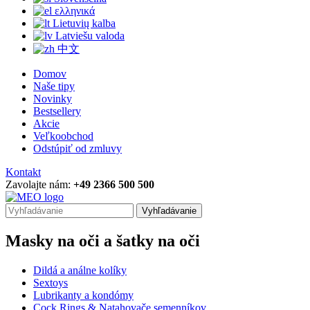
ελληνικά
Lietuvių kalba
Latviešu valoda
中文
Domov
Naše tipy
Novinky
Bestsellery
Akcie
Veľkoobchod
Odstúpiť od zmluvy
Kontakt
Zavolajte nám:
+49 2366 500 500
Vyhľadávanie
Masky na oči a šatky na oči
Dildá a análne kolíky
Sextoys
Lubrikanty a kondómy
Cock Rings & Natahovače semenníkov