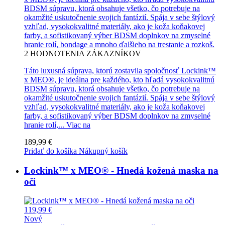
BDSM súpravu, ktorá obsahuje všetko, čo potrebuje na
okamžité uskutočnenie svojich fantázií. Spája v sebe štýlový
vzhľad, vysokokvalitné materiály, ako je koža koňakovej
farby, a sofistikovaný výber BDSM doplnkov na zmyselné
hranie rolí, bondage a mnoho ďalšieho na trestanie a rozkoš.
2
HODNOTENIA ZÁKAZNÍKOV
Táto luxusná súprava, ktorú zostavila spoločnosť Lockink™
x MEO®, je ideálna pre každého, kto hľadá vysokokvalitnú
BDSM súpravu, ktorá obsahuje všetko, čo potrebuje na
okamžité uskutočnenie svojich fantázií. Spája v sebe štýlový
vzhľad, vysokokvalitné materiály, ako je koža koňakovej
farby, a sofistikovaný výber BDSM doplnkov na zmyselné
hranie rolí,...
Viac na
189,99 €
Pridať do košíka
Nákupný košík
Lockink™ x MEO® - Hnedá kožená maska na
oči
119,99 €
Nový