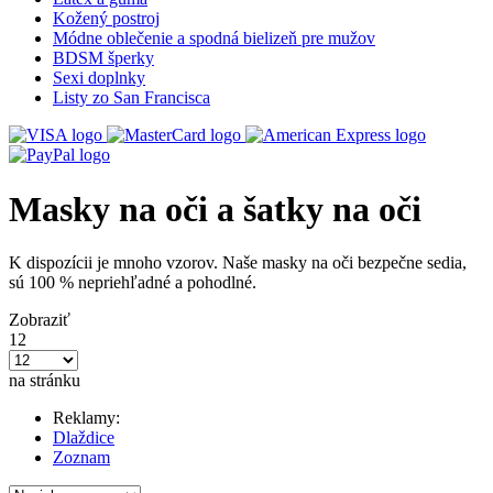
Kožený postroj
Módne oblečenie a spodná bielizeň pre mužov
BDSM šperky
Sexi doplnky
Listy zo San Francisca
Masky na oči a šatky na oči
K dispozícii je mnoho vzorov. Naše masky na oči bezpečne sedia,
sú 100 % nepriehľadné a pohodlné.
Zobraziť
12
na stránku
Reklamy:
Dlaždice
Zoznam