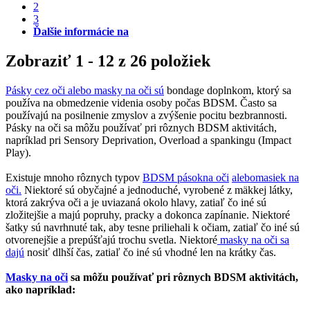
2
3
Ďalšie informácie na
Zobraziť 1 - 12 z 26 položiek
Pásky cez oči alebo
masky na oči sú
bondage doplnkom, ktorý sa
používa na obmedzenie videnia osoby počas BDSM. Často sa
používajú na posilnenie zmyslov a zvýšenie pocitu bezbrannosti.
Pásky na oči sa môžu používať pri rôznych BDSM aktivitách,
napríklad pri Sensory Deprivation, Overload a spankingu (Impact
Play).
Existuje mnoho rôznych typov
BDSM pások
na oči
alebo
masiek na
oči.
Niektoré sú obyčajné a jednoduché, vyrobené z mäkkej látky,
ktorá zakrýva oči a je uviazaná okolo hlavy, zatiaľ čo iné sú
zložitejšie a majú popruhy, pracky a dokonca zapínanie. Niektoré
šatky sú navrhnuté tak, aby tesne priliehali k očiam, zatiaľ čo iné sú
otvorenejšie a prepúšťajú trochu svetla. Niektoré
masky na oči sa
dajú
nosiť dlhší čas, zatiaľ čo iné sú vhodné len na krátky čas.
Masky na oči
sa môžu používať pri rôznych BDSM aktivitách,
ako napríklad
: