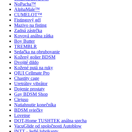
NoPacha™
AlphaMale™
CUMELOT™
Fistingový gél
Mazivo na fisting
Zadná zástrčka
Kovová análna zátka
Boy Butter
TREMBLR
Sedačka na obrubovanie
Kožený golier BDSM
Dvojité dildo
Kožené putá na ruky
QIUI Cellmate Pro
Chastity cage
Uretrálny vibrátor
Dojenie prostaty
Gay BDSM Shop
Clejuso
Natiahnutie konečníka
BDSM sviečky
Lovense
DOT-Home TUSHTEK análna sprcha
VacuGlide od spoločnosti Autoblow
INTT - Jedlé lubrikanty