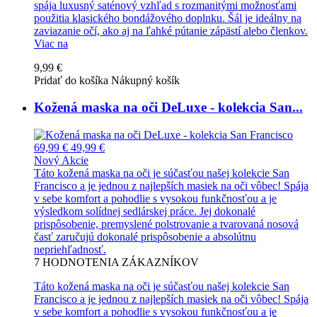
spája luxusný saténový vzhľad s rozmanitými možnosťami
použitia klasického bondážového doplnku. Šál je ideálny na
zaviazanie očí, ako aj na ľahké pútanie zápästí alebo členkov.
Viac na
9,99 €
Pridať do košíka
Nákupný košík
Kožená maska na oči DeLuxe - kolekcia San...
69,99 €
49,99 €
Nový
Akcie
Táto kožená maska na oči je súčasťou našej kolekcie San
Francisco a je jednou z najlepších masiek na oči vôbec! Spája
v sebe komfort a pohodlie s vysokou funkčnosťou a je
výsledkom solídnej sedlárskej práce. Jej dokonalé
prispôsobenie, premyslené polstrovanie a tvarovaná nosová
časť zaručujú dokonalé prispôsobenie a absolútnu
nepriehľadnosť.
7
HODNOTENIA ZÁKAZNÍKOV
Táto kožená maska na oči je súčasťou našej kolekcie San
Francisco a je jednou z najlepších masiek na oči vôbec! Spája
v sebe komfort a pohodlie s vysokou funkčnosťou a je