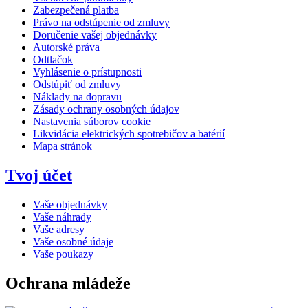
Zabezpečená platba
Právo na odstúpenie od zmluvy
Doručenie vašej objednávky
Autorské práva
Odtlačok
Vyhlásenie o prístupnosti
Odstúpiť od zmluvy
Náklady na dopravu
Zásady ochrany osobných údajov
Nastavenia súborov cookie
Likvidácia elektrických spotrebičov a batérií
Mapa stránok
Tvoj účet
Vaše objednávky
Vaše náhrady
Vaše adresy
Vaše osobné údaje
Vaše poukazy
Ochrana mládeže