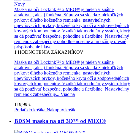
Nový
Maska na oči Lockink™ x MEO® je nielen vizuálne
atraktívna, ale aj funkčná. Súprava sa skladá z niekoľkých
prvkov: dlhého koženého remienka, nastaviteľných
upevňovacích prvkov, koženého krytu očí a zodpovedajúcich
kovových komponentov. Vzniká tak modulárny systém, ktorý
sa dá používať bezpečne, pohodlne a flexibilne. Nastaviteľný
remienok zabezpečuje pohodlné nosenie a umožňuje presné
prispôsobenie hlave.
1
HODNOTENIA ZÁKAZNÍKOV
Maska na oči Lockink™ x MEO® je nielen vizuálne
atraktívna, ale aj funkčná. Súprava sa skladá z niekoľkých
prvkov: dlhého koženého remienka, nastaviteľných
upevňovacích prvkov, koženého krytu očí a zodpovedajúcich
kovových komponentov. Vzniká tak modulárny systém, ktorý
sa dá používať bezpečne, pohodlne a flexibilne. Nastaviteľný
remienok zabezpečuje...
Viac na
119,99 €
Pridať do košíka
Nákupný košík
BDSM maska na oči 3D™ od MEO®