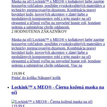
Maska na oči Lockink™ x MEO® v koňakovej farbe zaujme
luxusným vzhľadom, použitím vysokokvalitných materiálov a
technicky prepracovaným dizajnom. Kombinácia pravej
hovädzej kože, kovových akcentov v zlatej farbe a
modulárnych komponentov robí z tejto masky na oči
elegantnú a účinnú voľbu na zmyselné hranie rolí, bondage
sedenia a submisívne chvíle oddanosti.
2
HODNOTENIA ZÁKAZNÍKOV
Maska na oči Lockink™ x MEO® v koňakovej farbe zaujme
luxusným vzhľadom, použitím vysokokvalitných materiálov a
technicky prepracovaným dizajnom. Kombinácia pravej
hovädzej kože, kovových akcentov v zlatej farbe a
modulárnych komponentov robí z tejto masky na oči
elegantnú a účinnú voľbu na zmyselné hranie rolí, bondage
sedenia a submisívne chvíle oddanosti.
Viac na
119,99 €
Pridať do košíka
Nákupný košík
Lockink™ x MEO® - Čierna kožená maska na
oči
119,99 €