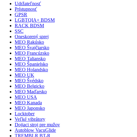
Udržateľnosť
Prístupnosť
GPSR
LGBTQIA+ BDSM
RACK BDSM
SSC
Oneskorený sprej
MEO Rakúsko
MEO Švajčiarsko
MEO Francúzsko
MEO Taliansko
MEO Španielsko
MEO Holandsko
MEO UK
MEO Švédsko
MEO Belgicko
MEO Maďarsko
MEO USA
MEO Kanada
MEO Japonsko
Locktober
Veľké vibrátory
Dojiaci stroj pre mužov
Autoblow VacuGlide
TREMBLR BT-R