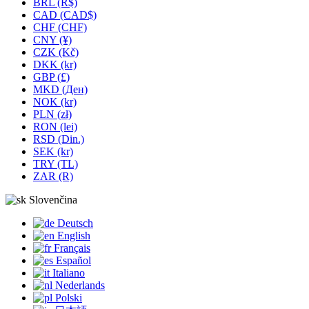
BRL (R$)
CAD (CAD$)
CHF (CHF)
CNY (¥)
CZK (Kč)
DKK (kr)
GBP (£)
MKD (Ден)
NOK (kr)
PLN (zł)
RON (lei)
RSD (Din.)
SEK (kr)
TRY (TL)
ZAR (R)
Slovenčina
Deutsch
English
Français
Español
Italiano
Nederlands
Polski