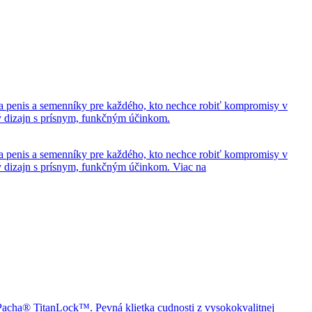
 penis a semenníky pre každého, kto nechce robiť kompromisy v
ný dizajn s prísnym, funkčným účinkom.
 penis a semenníky pre každého, kto nechce robiť kompromisy v
ný dizajn s prísnym, funkčným účinkom.
Viac na
oPacha® TitanLock™. Pevná klietka cudnosti z vysokokvalitnej