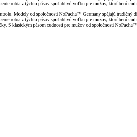
enie robia z týchto pásov spoľahlivú voľbu pre mužov, ktorí berú cudno
kontrolu. Modely od spoločnosti NoPacha™ Germany spájajú tradičný d
enie robia z týchto pásov spoľahlivú voľbu pre mužov, ktorí berú cud
značky. S klasickým pásom cudnosti pre mužov od spoločnosti NoPacha™