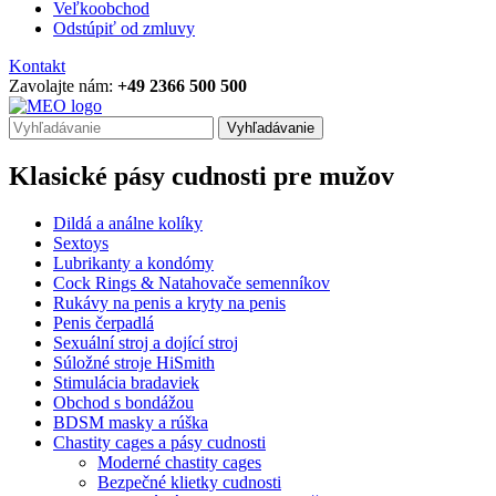
Veľkoobchod
Odstúpiť od zmluvy
Kontakt
Zavolajte nám:
+49 2366 500 500
Vyhľadávanie
Klasické pásy cudnosti pre mužov
Dildá a análne kolíky
Sextoys
Lubrikanty a kondómy
Cock Rings & Natahovače semenníkov
Rukávy na penis a kryty na penis
Penis čerpadlá
Sexuální stroj a dojící stroj
Súložné stroje HiSmith
Stimulácia bradaviek
Obchod s bondážou
BDSM masky a rúška
Chastity cages a pásy cudnosti
Moderné chastity cages
Bezpečné klietky cudnosti