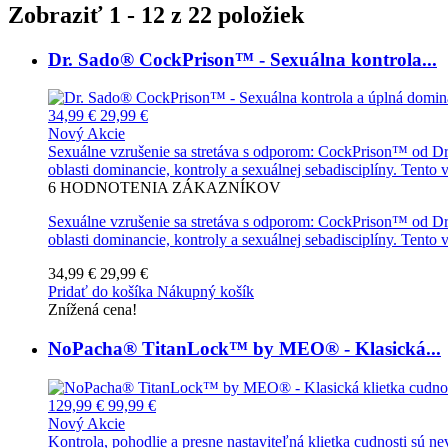
Zobraziť 1 - 12 z 22 položiek
Dr. Sado® CockPrison™ - Sexuálna kontrola...
34,99 €
29,99 €
Nový
Akcie
Sexuálne vzrušenie sa stretáva s odporom: CockPrison™ od D
oblasti dominancie, kontroly a sexuálnej sebadisciplíny. Tent
6
HODNOTENIA ZÁKAZNÍKOV
Sexuálne vzrušenie sa stretáva s odporom: CockPrison™ od D
oblasti dominancie, kontroly a sexuálnej sebadisciplíny. Ten
34,99 €
29,99 €
Pridať do košíka
Nákupný košík
Znížená cena!
NoPacha® TitanLock™ by MEO® - Klasická...
129,99 €
99,99 €
Nový
Akcie
Kontrola, pohodlie a presne nastaviteľná klietka cudnosti sú