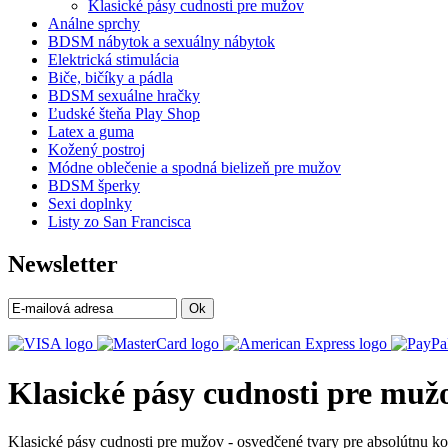
Klasické pásy cudnosti pre mužov
Análne sprchy
BDSM nábytok a sexuálny nábytok
Elektrická stimulácia
Biče, bičíky a pádla
BDSM sexuálne hračky
Ľudské šteňa Play Shop
Latex a guma
Kožený postroj
Módne oblečenie a spodná bielizeň pre mužov
BDSM šperky
Sexi doplnky
Listy zo San Francisca
Newsletter
Ok
Klasické pásy cudnosti pre mu
Klasické pásy cudnosti pre mužov - osvedčené tvary pre absolútnu 