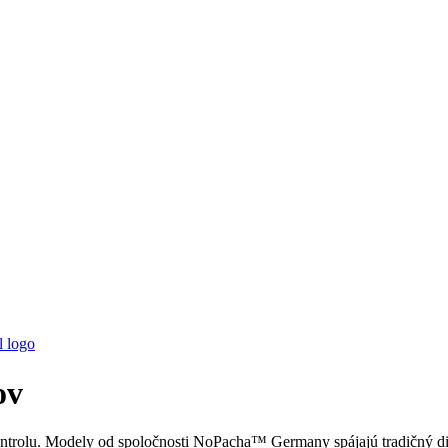
žov
kontrolu. Modely od spoločnosti NoPacha™ Germany spájajú tradičný d