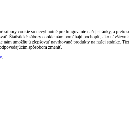
né súbory cookie sú nevyhnutné pre fungovanie našej stránky, a preto
šovať. Štatistické súbory cookie nám pomáhajú pochopiť, ako návštevníc
nám umožňujú zlepšovať navrhované produkty na našej stránke. Tieto 
 zodpovedajúcim spôsobom zmeniť.
v
.