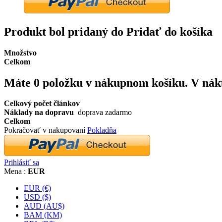
Produkt bol pridaný do Pridať do košíka
Množstvo
Celkom
Máte
0
položku v nákupnom košíku.
V nák
Celkový počet článkov
Náklady na dopravu
doprava zadarmo
Celkom
Pokračovať v nakupovaní
Pokladňa
Prihlásiť sa
Mena :
EUR
EUR (€)
USD ($)
AUD (AU$)
BAM (KM)