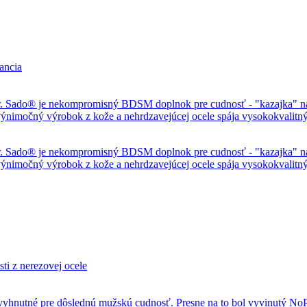
r. Sado® je nekompromisný BDSM doplnok pre cudnosť - "kazajka" na
o výnimočný výrobok z kože a nehrdzavejúcej ocele spája vysokokvalit
r. Sado® je nekompromisný BDSM doplnok pre cudnosť - "kazajka" na
to výnimočný výrobok z kože a nehrdzavejúcej ocele spája vysokokvalit
 nevyhnutné pre dôslednú mužskú cudnosť. Presne na to bol vyvinutý N