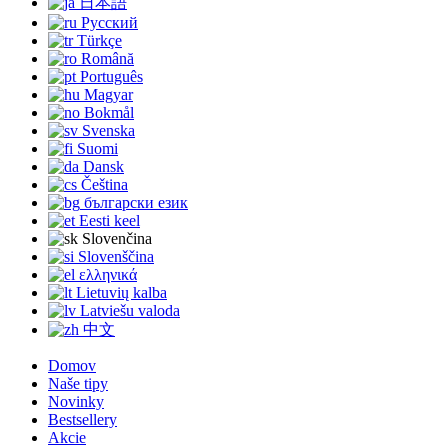
日本語
Русский
Türkçe
Română
Português
Magyar
Bokmål
Svenska
Suomi
Dansk
Čeština
български език
Eesti keel
Slovenčina
Slovenščina
ελληνικά
Lietuvių kalba
Latviešu valoda
中文
Domov
Naše tipy
Novinky
Bestsellery
Akcie